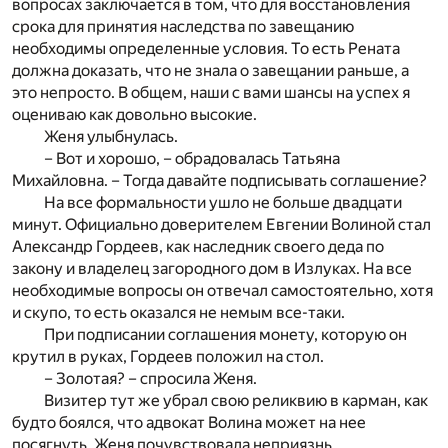
вопросах заключается в том, что для восстановления
срока для принятия наследства по завещанию
необходимы определенные условия. То есть Рената
должна доказать, что не знала о завещании раньше, а
это непросто. В общем, наши с вами шансы на успех я
оцениваю как довольно высокие.
Женя улыбнулась.
– Вот и хорошо, – обрадовалась Татьяна
Михайловна. – Тогда давайте подписывать соглашение?
На все формальности ушло не больше двадцати
минут. Официально доверителем Евгении Волиной стал
Александр Гордеев, как наследник своего деда по
закону и владелец загородного дом в Излуках. На все
необходимые вопросы он отвечал самостоятельно, хотя
и скупо, то есть оказался не немым все-таки.
При подписании соглашения монету, которую он
крутил в руках, Гордеев положил на стол.
– Золотая? – спросила Женя.
Визитер тут же убрал свою реликвию в карман, как
будто боялся, что адвокат Волина может на нее
посягнуть. Женя почувствовала неприязнь.