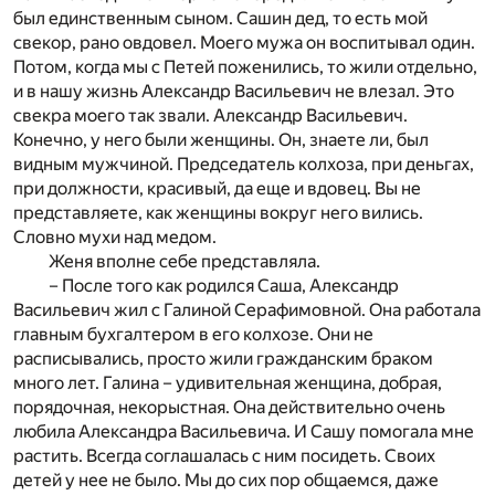
был единственным сыном. Сашин дед, то есть мой
свекор, рано овдовел. Моего мужа он воспитывал один.
Потом, когда мы с Петей поженились, то жили отдельно,
и в нашу жизнь Александр Васильевич не влезал. Это
свекра моего так звали. Александр Васильевич.
Конечно, у него были женщины. Он, знаете ли, был
видным мужчиной. Председатель колхоза, при деньгах,
при должности, красивый, да еще и вдовец. Вы не
представляете, как женщины вокруг него вились.
Словно мухи над медом.
Женя вполне себе представляла.
– После того как родился Саша, Александр
Васильевич жил с Галиной Серафимовной. Она работала
главным бухгалтером в его колхозе. Они не
расписывались, просто жили гражданским браком
много лет. Галина – удивительная женщина, добрая,
порядочная, некорыстная. Она действительно очень
любила Александра Васильевича. И Сашу помогала мне
растить. Всегда соглашалась с ним посидеть. Своих
детей у нее не было. Мы до сих пор общаемся, даже