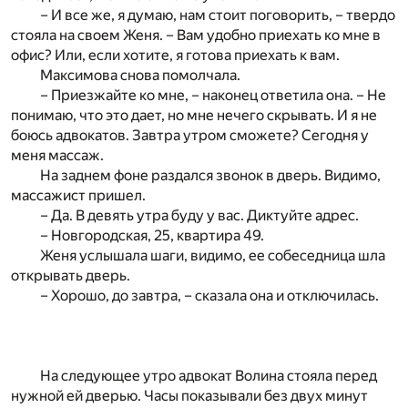
– И все же, я думаю, нам стоит поговорить, – твердо
стояла на своем Женя. – Вам удобно приехать ко мне в
офис? Или, если хотите, я готова приехать к вам.
Максимова снова помолчала.
– Приезжайте ко мне, – наконец ответила она. – Не
понимаю, что это дает, но мне нечего скрывать. И я не
боюсь адвокатов. Завтра утром сможете? Сегодня у
меня массаж.
На заднем фоне раздался звонок в дверь. Видимо,
массажист пришел.
– Да. В девять утра буду у вас. Диктуйте адрес.
– Новгородская, 25, квартира 49.
Женя услышала шаги, видимо, ее собеседница шла
открывать дверь.
– Хорошо, до завтра, – сказала она и отключилась.
На следующее утро адвокат Волина стояла перед
нужной ей дверью. Часы показывали без двух минут