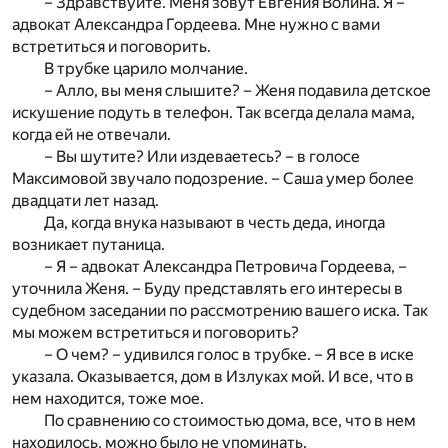
– Здравствуйте. Меня зовут Евгения Волина. Я –
адвокат Александра Гордеева. Мне нужно с вами
встретиться и поговорить.
В трубке царило молчание.
– Алло, вы меня слышите? – Женя подавила детское
искушение подуть в телефон. Так всегда делала мама,
когда ей не отвечали.
– Вы шутите? Или издеваетесь? – в голосе
Максимовой звучало подозрение. – Саша умер более
двадцати лет назад.
Да, когда внука называют в честь деда, иногда
возникает путаница.
– Я – адвокат Александра Петровича Гордеева, –
уточнила Женя. – Буду представлять его интересы в
судебном заседании по рассмотрению вашего иска. Так
мы можем встретиться и поговорить?
– О чем? – удивился голос в трубке. – Я все в иске
указала. Оказывается, дом в Излуках мой. И все, что в
нем находится, тоже мое.
По сравнению со стоимостью дома, все, что в нем
находилось, можно было не упоминать.