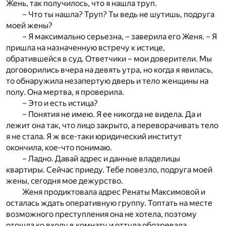
Жень, так получилось, что я нашла труп.
– Что ты нашла? Труп? Ты ведь не шутишь, подруга
моей жены?
– Я максимально серьезна, – заверила его Женя. – Я
пришла на назначенную встречу к истице,
обратившейся в суд. Ответчики – мои доверители. Мы
договорились вчера на девять утра, но когда я явилась,
то обнаружила незапертую дверь и тело женщины на
полу. Она мертва, я проверила.
– Это и есть истица?
– Понятия не имею. Я ее никогда не видела. Да и
лежит она так, что лицо закрыто, а переворачивать тело
я не стала. Я ж все-таки юридический институт
окончила, кое-что понимаю.
– Ладно. Давай адрес и данные владелицы
квартиры. Сейчас приеду. Тебе повезло, подруга моей
жены, сегодня мое дежурство.
Женя продиктовала адрес Ренаты Максимовой и
осталась ждать оперативную группу. Топтать на месте
возможного преступления она не хотела, поэтому
отошла ко входу в комнату и оттуда обозревала