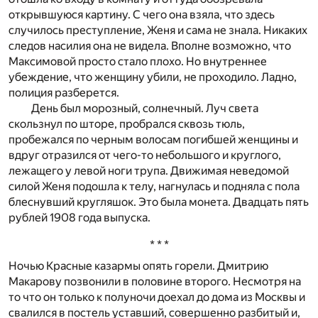
открывшуюся картину. С чего она взяла, что здесь
случилось преступление, Женя и сама не знала. Никаких
следов насилия она не видела. Вполне возможно, что
Максимовой просто стало плохо. Но внутреннее
убеждение, что женщину убили, не проходило. Ладно,
полиция разберется.
День был морозный, солнечный. Луч света
скользнул по шторе, пробрался сквозь тюль,
пробежался по черным волосам погибшей женщины и
вдруг отразился от чего-то небольшого и круглого,
лежащего у левой ноги трупа. Движимая неведомой
силой Женя подошла к телу, нагнулась и подняла с пола
блеснувший кругляшок. Это была монета. Двадцать пять
рублей 1908 года выпуска.
* * *
Ночью Красные казармы опять горели. Дмитрию
Макарову позвонили в половине второго. Несмотря на
то что он только к полуночи доехал до дома из Москвы и
свалился в постель уставший, совершенно разбитый и,