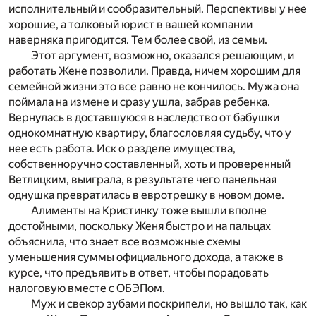
исполнительный и сообразительный. Перспективы у нее
хорошие, а толковый юрист в вашей компании
наверняка пригодится. Тем более свой, из семьи.
Этот аргумент, возможно, оказался решающим, и
работать Жене позволили. Правда, ничем хорошим для
семейной жизни это все равно не кончилось. Мужа она
поймала на измене и сразу ушла, забрав ребенка.
Вернулась в доставшуюся в наследство от бабушки
однокомнатную квартиру, благословляя судьбу, что у
нее есть работа. Иск о разделе имущества,
собственноручно составленный, хоть и проверенный
Ветлицким, выиграла, в результате чего панельная
однушка превратилась в евротрешку в новом доме.
Алименты на Кристинку тоже вышли вполне
достойными, поскольку Женя быстро и на пальцах
объяснила, что знает все возможные схемы
уменьшения суммы официального дохода, а также в
курсе, что предъявить в ответ, чтобы порадовать
налоговую вместе с ОБЭПом.
Муж и свекор зубами поскрипели, но вышло так, как