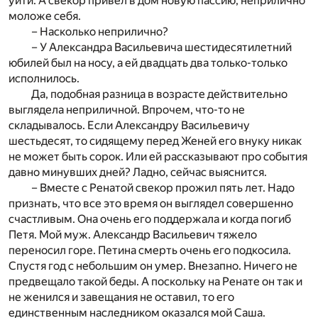
уйти. А свекор привел в дом новую пассию, неприлично
моложе себя.
– Насколько неприлично?
– У Александра Васильевича шестидесятилетний
юбилей был на носу, а ей двадцать два только-только
исполнилось.
Да, подобная разница в возрасте действительно
выглядела неприличной. Впрочем, что-то не
складывалось. Если Александру Васильевичу
шестьдесят, то сидящему перед Женей его внуку никак
не может быть сорок. Или ей рассказывают про события
давно минувших дней? Ладно, сейчас выяснится.
– Вместе с Ренатой свекор прожил пять лет. Надо
признать, что все это время он выглядел совершенно
счастливым. Она очень его поддержала и когда погиб
Петя. Мой муж. Александр Васильевич тяжело
переносил горе. Петина смерть очень его подкосила.
Спустя год с небольшим он умер. Внезапно. Ничего не
предвещало такой беды. А поскольку на Ренате он так и
не женился и завещания не оставил, то его
единственным наследником оказался мой Саша.