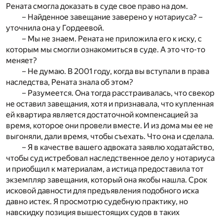
Рената смогла доказать в суде свое право на дом.
– Найденное завещание заверено у нотариуса? –
уточнила она у Гордеевой.
– Мы не знаем. Рената не приложила его к иску, с
которым мы смогли ознакомиться в суде. А это что-то
меняет?
– Не думаю. В 2001 году, когда вы вступали в права
наследства, Рената знала об этом?
– Разумеется. Она тогда расстраивалась, что свекор
не оставил завещания, хотя и признавала, что купленная
ей квартира является достаточной компенсацией за
время, которое они провели вместе. И из дома мы ее не
выгоняли, дали время, чтобы съехать. Что она и сделала.
– Я в качестве вашего адвоката заявлю ходатайство,
чтобы суд истребовал наследственное дело у нотариуса
и приобщил к материалам, а истица предоставила тот
экземпляр завещания, который она якобы нашла. Срок
исковой давности для предъявления подобного иска
давно истек. Я просмотрю судебную практику, но
навскидку позиция вышестоящих судов в таких