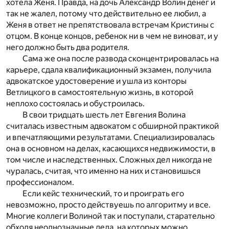
хотела Женя. Правда, на дочь Александр Волин денег и
так не жалел, потому что действительно ее любил, а
Женя в ответ не препятствовала встречам Кристины с
отцом. В конце концов, ребенок ни в чем не виноват, и у
него должно быть два родителя.
Сама же она после развода сконцентрировалась на
карьере, сдала квалификационный экзамен, получила
адвокатское удостоверение и ушла из конторы
Ветлицкого в самостоятельную жизнь, в которой
неплохо состоялась и обустроилась.
В свои тридцать шесть лет Евгения Волина
считалась известным адвокатом с обширной практикой
и впечатляющими результатами. Специализировалась
она в основном на делах, касающихся недвижимости, в
том числе и наследственных. Сложных дел никогда не
чуралась, считая, что именно на них и становишься
профессионалом.
Если кейс технический, то и проиграть его
невозможно, просто действуешь по алгоритму и все.
Многие коллеги Волиной так и поступали, старательно
обходя неоднозначные дела, на которых можно