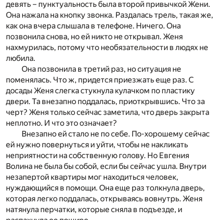
девять – пунктуальность была второй привычкой Жени.
Она нажала на кнопку звонка. Раздалась трель, такая же,
как она вчера слышала в телефоне. Ничего. Она
позвонила снова, но ей никто не открывал. Женя
нахмурилась, потому что необязательности в людях не
любила.
Она позвонила в третий раз, но ситуация не
поменялась. Что ж, придется приезжать еще раз. С
досады Женя слегка стукнула кулачком по пластику
двери. Та внезапно поддалась, приоткрывшись. Что за
черт? Женя только сейчас заметила, что дверь закрыта
неплотно. И что это означает?
Внезапно ей стало не по себе. По-хорошему сейчас
ей нужно повернуться и уйти, чтобы не накликать
неприятности на собственную голову. Но Евгения
Волина не была бы собой, если бы сейчас ушла. Внутри
незапертой квартиры мог находиться человек,
нуждающийся в помощи. Она еще раз толкнула дверь,
которая легко поддалась, открываясь вовнутрь. Женя
натянула перчатки, которые сняла в подъезде, и