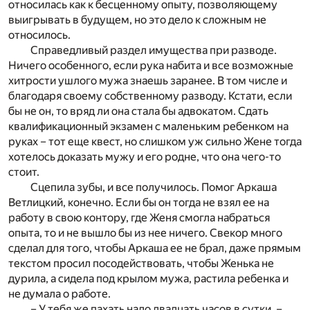
относилась как к бесценному опыту, позволяющему
выигрывать в будущем, но это дело к сложным не
относилось.
Справедливый раздел имущества при разводе.
Ничего особенного, если рука набита и все возможные
хитрости ушлого мужа знаешь заранее. В том числе и
благодаря своему собственному разводу. Кстати, если
бы не он, то вряд ли она стала бы адвокатом. Сдать
квалификационный экзамен с маленьким ребенком на
руках – тот еще квест, но слишком уж сильно Жене тогда
хотелось доказать мужу и его родне, что она чего-то
стоит.
Сцепила зубы, и все получилось. Помог Аркаша
Ветлицкий, конечно. Если бы он тогда не взял ее на
работу в свою контору, где Женя смогла набраться
опыта, то и не вышло бы из нее ничего. Свекор много
сделал для того, чтобы Аркаша ее не брал, даже прямым
текстом просил посодействовать, чтобы Женька не
дурила, а сидела под крылом мужа, растила ребенка и
не думала о работе.
– У тебя же пахать надо двадцать часов в сутки, –