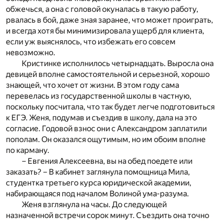
обжечься, а она с головой окуналась в такую работу,
рвалась в бой, даже зная заранее, что может проиграть,
и всегда хотя бы минимизировала ущерб для клиента,
если уж выяснялось, что избежать его совсем
невозможно.
Кристинке исполнилось четырнадцать. Выросла она
девицей вполне самостоятельной и серьезной, хорошо
знающей, что хочет от жизни. В этом году сама
перевелась из государственной школы в частную,
поскольку посчитала, что так будет легче подготовиться
к ЕГЭ. Женя, подумав и съездив в школу, дала на это
согласие. Годовой взнос они с Александром заплатили
пополам. Он оказался ощутимым, но им обоим вполне
по карману.
– Евгения Алексеевна, вы на обед поедете или
заказать? – В кабинет заглянула помощница Мила,
студентка третьего курса юридической академии,
набирающаяся под началом Волиной ума-разума.
Женя взглянула на часы. До следующей
назначенной встречи сорок минут. Съездить она точно