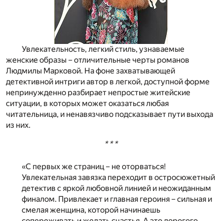
Увлекательность, легкий стиль, узнаваемые
женские образы – отличительные черты романов
Людмилы Марковой. На фоне захватывающей
детективной интриги автор в легкой, доступной форме
непринужденно разбирает непростые житейские
ситуации, в которых может оказаться любая
читательница, и ненавязчиво подсказывает пути выхода
из них.
* * *
«С первых же страниц – не оторваться!
Увлекательная завязка переходит в остросюжетный
детектив с яркой любовной линией и неожиданным
финалом. Привлекает и главная героиня – сильная и
смелая женщина, которой начинаешь
сопереживать и желать счастья. А это дорогого