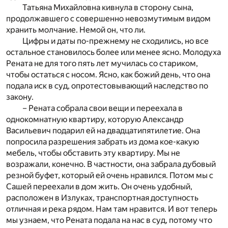
Татьяна Михайловна кивнула в сторону сына,
продолжавшего с совершенно невозмутимым видом
хранить молчание. Немой он, что ли.
Цифры и даты по-прежнему не сходились, но все
остальное становилось более или менее ясно. Молодуха
Рената не для того пять лет мучилась со стариком,
чтобы остаться с носом. Ясно, как божий день, что она
подала иск в суд, опротестовывающий наследство по
закону.
– Рената собрала свои вещи и переехала в
однокомнатную квартиру, которую Александр
Васильевич подарил ей на двадцатипятилетие. Она
попросила разрешения забрать из дома кое-какую
мебель, чтобы обставить эту квартиру. Мы не
возражали, конечно. В частности, она забрала дубовый
резной буфет, который ей очень нравился. Потом мы с
Сашей переехали в дом жить. Он очень удобный,
расположен в Излуках, транспортная доступность
отличная и река рядом. Нам там нравится. И вот теперь
мы узнаем, что Рената подала на нас в суд, потому что