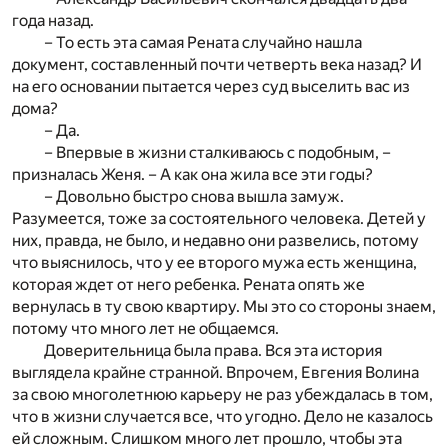
года назад.
– То есть эта самая Рената случайно нашла
документ, составленный почти четверть века назад? И
на его основании пытается через суд выселить вас из
дома?
– Да.
– Впервые в жизни сталкиваюсь с подобным, –
призналась Женя. – А как она жила все эти годы?
– Довольно быстро снова вышла замуж.
Разумеется, тоже за состоятельного человека. Детей у
них, правда, не было, и недавно они развелись, потому
что выяснилось, что у ее второго мужа есть женщина,
которая ждет от него ребенка. Рената опять же
вернулась в ту свою квартиру. Мы это со стороны знаем,
потому что много лет не общаемся.
Доверительница была права. Вся эта история
выглядела крайне странной. Впрочем, Евгения Волина
за свою многолетнюю карьеру не раз убеждалась в том,
что в жизни случается все, что угодно. Дело не казалось
ей сложным. Слишком много лет прошло, чтобы эта