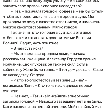
нацепив на лицо дежурную улыбку. – Вы собираетесь
заявить свое право на спорное наследство?
– Нет, – покачала головой Гордеева, – мы бы хотели,
чтобы вы представляли наши интересы в суде. Мы
проходим по делу в качестве ответчиков, и нам очень
многое кажется странным. Мягко говоря.
Так, значит, кто-то подал в суд иск, а эти двое
отбиваются и хотят стать доверителями Евгении
Волиной. Ладно, чуть понятнее.
– В чем суть иска?
– Мы живем в загородном доме, – начала
рассказывать женщина. Александр Гордеев хранил
молчание. Свой пуховик он так и не снял, хотя в
кабинете у Жени было тепло. – Этот дом достался Саше
по наследству. От деда.
– И кто-то опротестовывает завещание? –
догадалась Женя. – Кто-то из наследников первой
очереди.
– Нет-нет, – Татьяна Михайловна энергично
затрясла головой. – Никакого завещания нет и не было.
Как и наследников первой очереди. Мой покойный муж