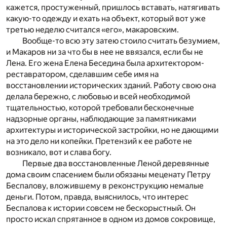
кажется, простуженный, пришлось вставать, натягивать
какую-то одежду и ехать на объект, который вот уже
третью неделю считался «его», макаровским.
Вообще-то всю эту затею стоило считать безумием,
и Макаров ни за что бы в нее не ввязался, если бы не
Лена. Его жена Елена Беседина была архитектором-
реставратором, сделавшим себе имя на
восстановлении исторических зданий. Работу свою она
делала бережно, с любовью и всей необходимой
тщательностью, которой требовали бесконечные
надзорные органы, наблюдающие за памятниками
архитектуры и исторической застройки, но не дающими
на это дело ни копейки. Претензий к ее работе не
возникало, вот и слава богу.
Первые два восстановленные Леной деревянные
дома своим спасением были обязаны меценату Петру
Беспалову, вложившему в реконструкцию немалые
деньги. Потом, правда, выяснилось, что интерес
Беспалова к истории совсем не бескорыстный. Он
просто искал спрятанное в одном из домов сокровище,