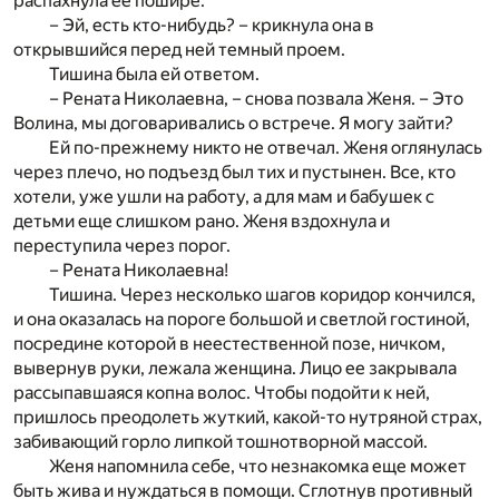
распахнула ее пошире.
– Эй, есть кто-нибудь? – крикнула она в
открывшийся перед ней темный проем.
Тишина была ей ответом.
– Рената Николаевна, – снова позвала Женя. – Это
Волина, мы договаривались о встрече. Я могу зайти?
Ей по-прежнему никто не отвечал. Женя оглянулась
через плечо, но подъезд был тих и пустынен. Все, кто
хотели, уже ушли на работу, а для мам и бабушек с
детьми еще слишком рано. Женя вздохнула и
переступила через порог.
– Рената Николаевна!
Тишина. Через несколько шагов коридор кончился,
и она оказалась на пороге большой и светлой гостиной,
посредине которой в неестественной позе, ничком,
вывернув руки, лежала женщина. Лицо ее закрывала
рассыпавшаяся копна волос. Чтобы подойти к ней,
пришлось преодолеть жуткий, какой-то нутряной страх,
забивающий горло липкой тошнотворной массой.
Женя напомнила себе, что незнакомка еще может
быть жива и нуждаться в помощи. Сглотнув противный