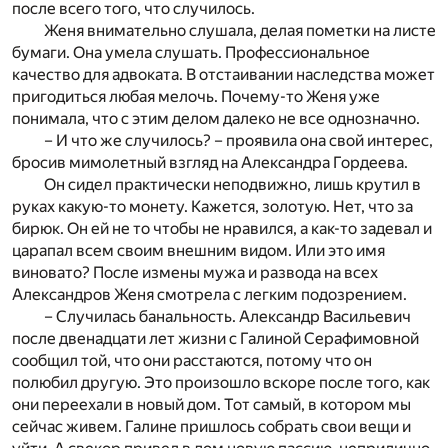
после всего того, что случилось.
Женя внимательно слушала, делая пометки на листе
бумаги. Она умела слушать. Профессиональное
качество для адвоката. В отстаивании наследства может
пригодиться любая мелочь. Почему-то Женя уже
понимала, что с этим делом далеко не все однозначно.
– И что же случилось? – проявила она свой интерес,
бросив мимолетный взгляд на Александра Гордеева.
Он сидел практически неподвижно, лишь крутил в
руках какую-то монету. Кажется, золотую. Нет, что за
бирюк. Он ей не то чтобы не нравился, а как-то задевал и
царапал всем своим внешним видом. Или это имя
виновато? После измены мужа и развода на всех
Александров Женя смотрела с легким подозрением.
– Случилась банальность. Александр Васильевич
после двенадцати лет жизни с Галиной Серафимовной
сообщил той, что они расстаются, потому что он
полюбил другую. Это произошло вскоре после того, как
они переехали в новый дом. Тот самый, в котором мы
сейчас живем. Галине пришлось собрать свои вещи и