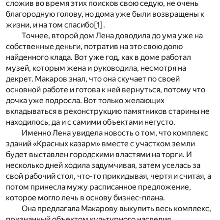
сложив во время этих поисков свою седую, не очень
благородную голову, но дома уже были возвращены к
жизни, и на том спасибо
[1]
.
Точнее, второй дом Лена доводила до ума уже на
собственные деньги, потратив на это свою долю
найденного клада. Вот уже год, как в доме работал
музей, которым жена и руководила, несмотря на
декрет. Макаров знал, что она скучает по своей
основной работе и готова к ней вернуться, потому что
дочка уже подросла. Вот только желающих
вкладываться в реконструкцию памятников старины не
находилось, да и с самими объектами негусто.
Именно Лена увидела новость о том, что комплекс
зданий «Красных казарм» вместе с участком земли
будет выставлен городскими властями на торги. И
несколько дней ходила задумчивая, затем уселась за
свой рабочий стол, что-то прикидывая, чертя и считая, а
потом принесла мужу расписанное предложение,
которое могло лечь в основу бизнес-плана.
Она предлагала Макарову выкупить весь комплекс,
признанный объектом культурного наследия