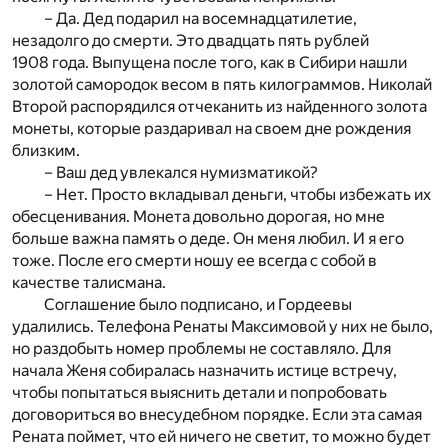
– Да. Дед подарил на восемнадцатилетие,
незадолго до смерти. Это двадцать пять рублей
1908 года. Выпущена после того, как в Сибири нашли
золотой самородок весом в пять килограммов. Николай
Второй распорядился отчеканить из найденного золота
монеты, которые раздаривал на своем дне рождения
близким.
– Ваш дед увлекался нумизматикой?
– Нет. Просто вкладывал деньги, чтобы избежать их
обесценивания. Монета довольно дорогая, но мне
больше важна память о деде. Он меня любил. И я его
тоже. После его смерти ношу ее всегда с собой в
качестве талисмана.
Соглашение было подписано, и Гордеевы
удалились. Телефона Ренаты Максимовой у них не было,
но раздобыть номер проблемы не составляло. Для
начала Женя собиралась назначить истице встречу,
чтобы попытаться выяснить детали и попробовать
договориться во внесудебном порядке. Если эта самая
Рената поймет, что ей ничего не светит, то можно будет