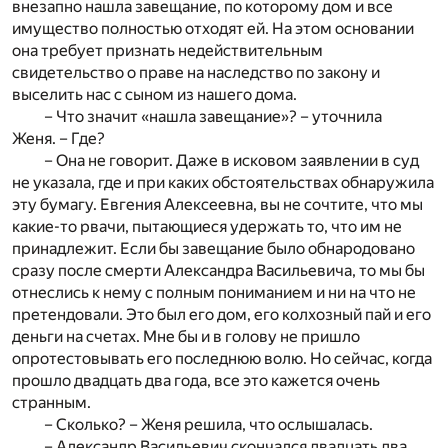
внезапно нашла завещание, по которому дом и все
имущество полностью отходят ей. На этом основании
она требует признать недействительным
свидетельство о праве на наследство по закону и
выселить нас с сыном из нашего дома.
– Что значит «нашла завещание»? – уточнила
Женя. – Где?
– Она не говорит. Даже в исковом заявлении в суд
не указала, где и при каких обстоятельствах обнаружила
эту бумагу. Евгения Алексеевна, вы не сочтите, что мы
какие-то рвачи, пытающиеся удержать то, что им не
принадлежит. Если бы завещание было обнародовано
сразу после смерти Александра Васильевича, то мы бы
отнеслись к нему с полным пониманием и ни на что не
претендовали. Это был его дом, его колхозный пай и его
деньги на счетах. Мне бы и в голову не пришло
опротестовывать его последнюю волю. Но сейчас, когда
прошло двадцать два года, все это кажется очень
странным.
– Сколько? – Женя решила, что ослышалась.
– Александр Васильевич скончался двадцать два