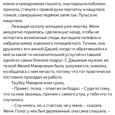
комок и преодолевая тошноту, она подошла поближе,
присела, стянула с правой руки перчатку и нащупала
тонкое, совершенно ледяное запястье. Пульса не
нащупала.
Лежащая на полу женщина уже мертва. Женя
аккуратно поднялась, сделала шаг назад, чтобы не
испортить возможные следы, вытащила телефон и
набрала номер знакомого полицейского. Точнее, она
дружила с его женой Дашей, когда-то обратившейся к
ней за какой-то незначительной услугой и ставшей
одной из самых близких подруг. С Дашиным мужем, ее
тезкой Женей Макаровым была, разумеется, знакома,
но общалась с ним нечасто, потому что тот практически
постоянно пропадал на работе.
Трубку Макаров взял сразу.
– Привет, тезка, – ответил он бодро. – Судя по тому,
что ты мне звонишь, причем с самого утра, у тебя что-то
случилось.
– Случилось, но, к счастью, не у меня, – сказала
Женя. Голос у нее был деревянный, она сама слышала. –