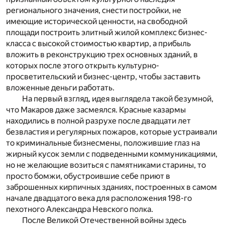
регионального значения, снести постройки, не
имеющие исторической ценности, на свободной
площади построить элитный жилой комплекс бизнес-
класса с высокой стоимостью квартир, а прибыль
вложить в реконструкцию трех основных зданий, в
которых после этого открыть культурно-
просветительский и бизнес-центр, чтобы заставить
вложенные деньги работать.
На первый взгляд, идея выглядела такой безумной,
что Макаров даже засмеялся. Красные казармы
находились в полной разрухе после двадцати лет
безвластия и регулярных пожаров, которые устраивали
то криминальные бизнесмены, положившие глаз на
жирный кусок земли с подведенными коммуникациями,
но не желающие возиться с памятниками старины, то
просто бомжи, обустроившие себе приют в
заброшенных кирпичных зданиях, построенных в самом
начале двадцатого века для расположения 198-го
пехотного Александра Невского полка.
После Великой Отечественной войны здесь