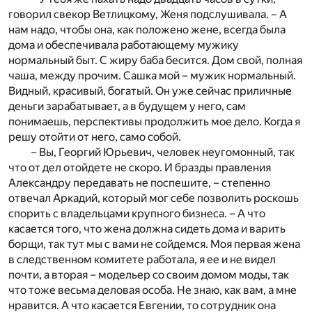
говорил свекор Ветлицкому, Женя подслушивала. – А
нам надо, чтобы она, как положено жене, всегда была
дома и обеспечивала работающему мужику
нормальный быт. С жиру баба бесится. Дом свой, полная
чаша, между прочим. Сашка мой – мужик нормальный.
Видный, красивый, богатый. Он уже сейчас приличные
деньги зарабатывает, а в будущем у него, сам
понимаешь, перспективы продолжить мое дело. Когда я
решу отойти от него, само собой.
– Вы, Георгий Юрьевич, человек неугомонный, так
что от дел отойдете не скоро. И бразды правления
Александру передавать не поспешите, – степенно
отвечал Аркадий, который мог себе позволить роскошь
спорить с владельцами крупного бизнеса. – А что
касается того, что жена должна сидеть дома и варить
борщи, так тут мы с вами не сойдемся. Моя первая жена
в следственном комитете работала, я ее и не видел
почти, а вторая – модельер со своим домом моды, так
что тоже весьма деловая особа. Не знаю, как вам, а мне
нравится. А что касается Евгении, то сотрудник она