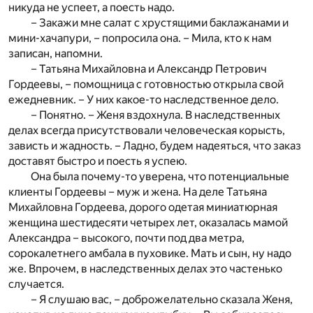
никуда не успеет, а поесть надо.
– Закажи мне салат с хрустящими баклажанами и
мини-хачапури, – попросила она. – Мила, кто к нам
записан, напомни.
– Татьяна Михайловна и Александр Петрович
Гордеевы, – помощница с готовностью открыла свой
ежедневник. – У них какое-то наследственное дело.
– Понятно. – Женя вздохнула. В наследственных
делах всегда присутствовали человеческая корысть,
зависть и жадность. – Ладно, будем надеяться, что заказ
доставят быстро и поесть я успею.
Она была почему-то уверена, что потенциальные
клиенты Гордеевы – муж и жена. На деле Татьяна
Михайловна Гордеева, дорого одетая миниатюрная
женщина шестидесяти четырех лет, оказалась мамой
Александра – высокого, почти под два метра,
сорокалетнего амбала в пуховике. Мать и сын, ну надо
же. Впрочем, в наследственных делах это частенько
случается.
– Я слушаю вас, – доброжелательно сказала Женя,