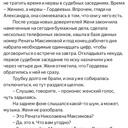
не тратить время и нервы в судебных заседаниях. Время
– Женино, а нервы – Гордеевых. Впрочем, глядя на
Александра, она сомневалась в том, что они у него есть.
После ухода новых доверителей Женя закончила
намеченные на сегодня бумажные дела, сделала
несколько телефонных звонков, нашла в базе данных
номер Ренаты Максимовой и под конец рабочего дня
набрала необходимые одиннадцать цифр, чтобы
договориться о встрече на завтра. Откладывать некуда,
первое судебное заседание по иску назначили уже
через четыре дня. Женя отметила, что Гордеевы
обратились к ней не сразу.
Трубку долго не брали, и она уже собиралась
отключиться, но тут раздался щелчок.
– Слушаю, говорите, – произнес женский голос,
чуть задыхаясь.
На заднем фоне слышался какой-то шум, а может,
музыка. Женя не разобрала.
– Это Рената Николаевна Максимова?
– Да, это я. Что вам угодно?