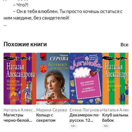
– Что?!
– Он в тебя влюблен. Ты просто хочешь остаться с
ним наедине, без свидетелей!
...
Похожие книги
Все
Наталья Александрова
Марина Серова
Елена Логунова
На
Магистры
Кольцо с
Декамерон по-
Клуб шальных
черно-белой
секретом
русски. 12
бабок
магии
невест
18
+
18
+
миллионера