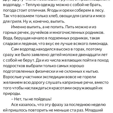
водопаду. – Теплую одежду можно с собой не брать,
погода стоит отличная. Ягоды и орехи соберем в лесу.
Так что возьмем только хлеб, овощи для салата и мясо
для гриля. Ну и, конечно, выпить.
Именно выпить, а не попить. Пить можно и из
горных речек, ручейков и многочисленных родников.
Вода, берущая начало в подземных родниках, такая
сладкая и ледяная, что вкус ее лучше всякого лимонада.
Сам водопад находился высоко в горах, поэтому
сразу же было заявлено: детей моложе двенадцати лет
с собой не берут. Да и из числа желающих пойти в поход
подростков выбрали только самых хорошо
подготовленных физически и не склонных к нытью.
Взрослые участники экспедиции вовсе не горели
желанием всю дорогу слушать капризные речи, вместо
того чтобы наслаждаться красотами окружающей их
природы.
– Нет, ты не пойдешь!
Асе казалось, что эту фразу за последнюю неделю
ей пришлось повторить не меньше ста раз. Младший