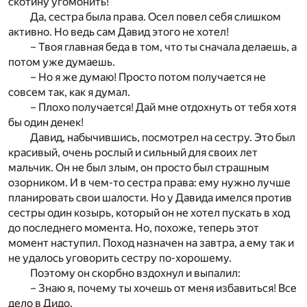
скотину угомонить!
Да, сестра была права. Осел повел себя слишком
активно. Но ведь сам Давид этого не хотел!
– Твоя главная беда в том, что ты сначала делаешь, а
потом уже думаешь.
– Но я же думаю! Просто потом получается не
совсем так, как я думал.
– Плохо получается! Дай мне отдохнуть от тебя хотя
бы один денек!
Давид, набычившись, посмотрел на сестру. Это был
красивый, очень рослый и сильный для своих лет
мальчик. Он не был злым, он просто был страшным
озорником. И в чем-то сестра права: ему нужно лучше
планировать свои шалости. Но у Давида имелся против
сестры один козырь, который он не хотел пускать в ход
до последнего момента. Но, похоже, теперь этот
момент наступил. Поход назначен на завтра, а ему так и
не удалось уговорить сестру по-хорошему.
Поэтому он скорбно вздохнул и выпалил:
– Знаю я, почему ты хочешь от меня избавиться! Все
дело в Дидо.