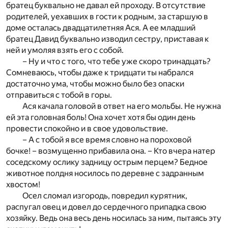
братец буквально не давал ей проходу. В отсутствие
родителей, уехавших в гости к родным, за старшую в
доме осталась двадцатилетняя Ася. А ее младший
братец Давид буквально изводил сестру, приставая к
ней и умоляя взять его с собой.
– Ну и что с того, что тебе уже скоро тринадцать?
Сомневаюсь, чтобы даже к тридцати ты набрался
достаточно ума, чтобы можно было без опаски
отправиться с тобой в горы.
Ася качала головой в ответ на его мольбы. Не нужна
ей эта головная боль! Она хочет хотя бы один день
провести спокойно и в свое удовольствие.
– А с тобой я все время словно на пороховой
бочке! – возмущенно прибавила она. – Кто вчера натер
соседскому ослику задницу острым перцем? Бедное
животное полдня носилось по деревне с задранным
хвостом!
Осел сломал изгородь, повредил курятник,
распугал овец и довел до сердечного припадка свою
хозяйку. Ведь она весь день носилась за ним, пытаясь эту