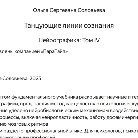
Ольга Сергеевна Соловьева
Танцующие линии сознания
Нейрографика: Том IV
влены компанией «ПараТайп»
а Соловьева, 2025
том фундаментального учебника раскрывает научные и те
рафики, представляя метод как целостную психологическу
ние уделено нейробиологическим механизмам воздействи
процессы, включая нейропластичность, работу дофаминерг
цию мозговых ритмов.
 раздел о профессиональной этике. Для психологов, психо
 помогающих профессий.