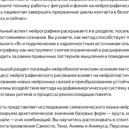
воите технику работы с фигурой и фоном на нейрографичес
ть пациентам завершать прерванные циклы контакта в безо
сь и сейчас».
льный аспект нейрографики раскрывается в разделе, посв
стояниями сознания. Вы узнаете, как метод способствует
льного «Я» и подключению к надличностным источникам оп
графику как инструмент снятия ограничений и расширения
дить за рамки привычных паттернов мышления и поведени
льшой раздел посвящён нейробиологическим основам мето
цесс нейрографического рисования влияет на нейропластич
зованию новых нейронных связей и преобразованию устойч
измы воздействия метода на дофаминергическую систему 
зговых ритмов и процессы реконсолидации памяти.
сть представляет исследование символического языка ней
зируем архетипическое значение базовых форм — круга, к
рали — и их комбинаций. Вы научитесь распознавать в спон
нта проявления Самости, Тени, Анимы и Анимуса, Персоны