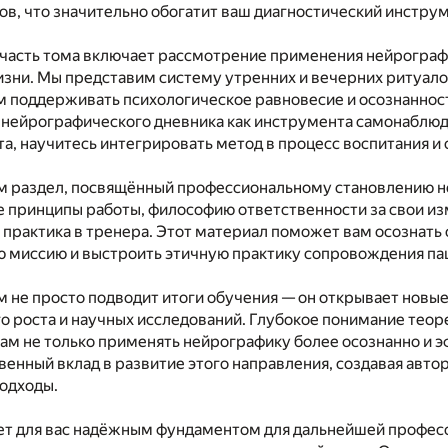
в, что значительно обогатит ваш диагностический инстру
 часть тома включает рассмотрение применения нейрогра
изни. Мы представим систему утренних и вечерних ритуало
м поддерживать психологическое равновесие и осознанност
 нейрографического дневника как инструмента самонаблю
та, научитесь интегрировать метод в процесс воспитания и
м раздел, посвящённый профессиональному становлению н
 принципы работы, философию ответственности за свои из
практика в тренера. Этот материал поможет вам осознать
 миссию и выстроить этичную практику сопровождения па
 не просто подводит итоги обучения — он открывает новые
 роста и научных исследований. Глубокое понимание теор
ам не только применять нейрографику более осознанно и 
твенный вклад в развитие этого направления, создавая авт
подходы.
нет для вас надёжным фундаментом для дальнейшей профес