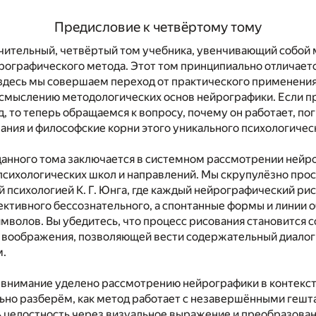
Предисловие к четвёртому тому
чительный, четвёртый том учебника, увенчивающий собой
рографического метода. Этот том принципиально отличает
здесь мы совершаем переход от практического применения
смыслению методологических основ нейрографики. Если п
д, то теперь обращаемся к вопросу, почему он работает, по
ания и философские корни этого уникального психологичес
данного тома заключается в системном рассмотрении нейр
психологических школ и направлений. Мы скрупулёзно про
й психологией К. Г. Юнга, где каждый нейрографический ри
ективного бессознательного, а спонтанные формы и линии 
мволов. Вы убедитесь, что процесс рисования становится
 воображения, позволяющей вести содержательный диалог
м.
 внимание уделено рассмотрению нейрографики в контекст
ьно разберём, как метод работает с незавершёнными гешт
ь целостность через визуальное выражение и преобразова