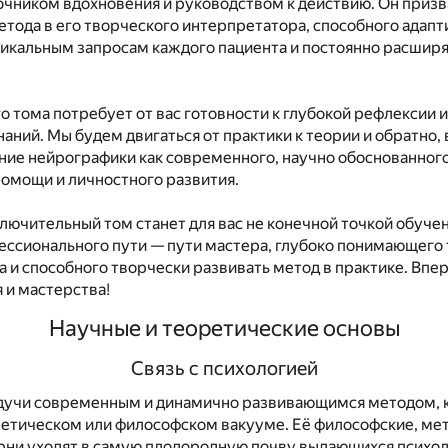
очником вдохновения и руководством к действию. Он призв
етода в его творческого интерпретатора, способного адап
никальным запросам каждого пациента и постоянно расширя
о тома потребует от вас готовности к глубокой рефлексии
аний. Мы будем двигаться от практики к теории и обратно,
ние нейрографики как современного, научно обоснованног
помощи и личностного развития.
ключительный том станет для вас не конечной точкой обучен
ессионального пути — пути мастера, глубоко понимающего
а и способного творчески развивать метод в практике. Впер
 и мастерства!
Научные и теоретические основы
Связь с психологией
дучи современным и динамично развивающимся методом, 
оретическом или философском вакууме. Её философские, ме
орни уходят в самую плодородную почву выдающихся психо