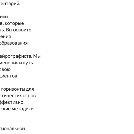
ментарий.
фики
в, которые
ь. Вы освоите
дения
 образования.
ейрографиста. Мы
менения и путь
 свою
циентов.
 горизонты для
етических основ
эффективно,
орские методики
сиональной