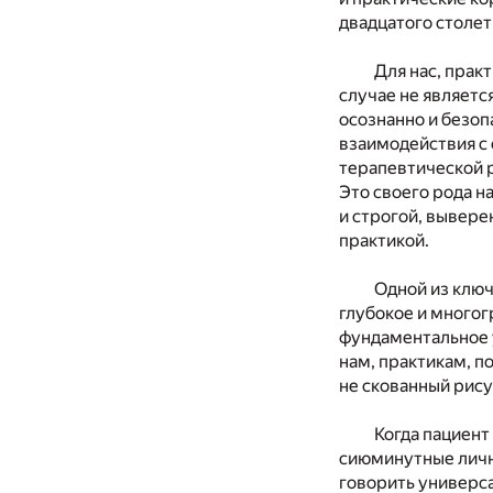
двадцатого столет
Для нас, прак
случае не являетс
осознанно и безоп
взаимодействия с 
терапевтической р
Это своего рода 
и строгой, вывер
практикой.
Одной из ключ
глубокое и многог
фундаментальное 
нам, практикам, п
не скованный рис
Когда пациент
сиюминутные личн
говорить универс