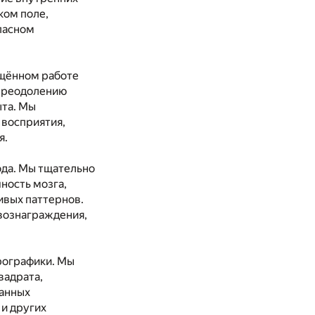
ком поле,
пасном
ящённом работе
 преодолению
ыта. Мы
 восприятия,
я.
да. Мы тщательно
ность мозга,
ивых паттернов.
вознаграждения,
рографики. Мы
вадрата,
танных
 и других