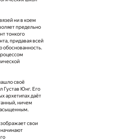
вязей ни в коем
зволяет предельно
нт тонкого
нта, придавая всей
ю обоснованность.
процессом
нической
нашло своё
л Густав Юнг. Его
х архетипах даёт
танный, ничем
насыщенным.
 изображает свои
 начинают
его