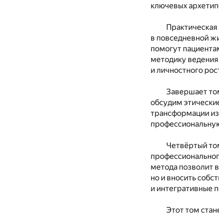
ключевых архетипо
Практическая
в повседневной ж
помогут пациента
методику ведения
и личностного рос
Завершает то
обсудим этические
трансформации из 
профессиональную
Четвёртый том
профессионального
метода позволит в
но и вносить собс
и интегративные 
Этот том ста