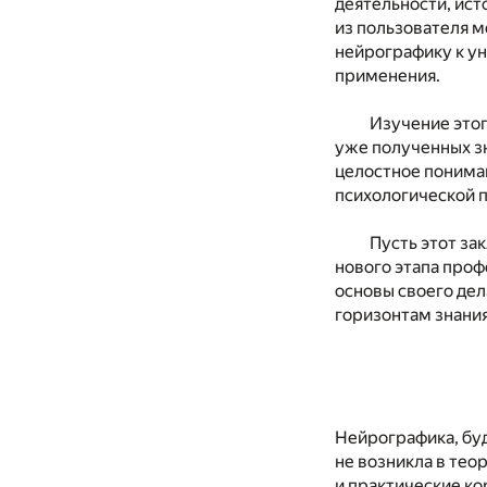
деятельности, ист
из пользователя м
нейрографику к у
применения.
Изучение этог
уже полученных зн
целостное понима
психологической 
Пусть этот за
нового этапа проф
основы своего дел
горизонтам знания
Нейрографика, бу
не возникла в те
и практические к