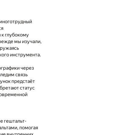
 многотрудный
ся
 к глубокому
режде мы изучали,
гружаясь
кого инструмента.
ографики через
следим связь
сунок предстаёт
обретают статус
 современной
е гештальт-
альтами, помогая
ние внутренних