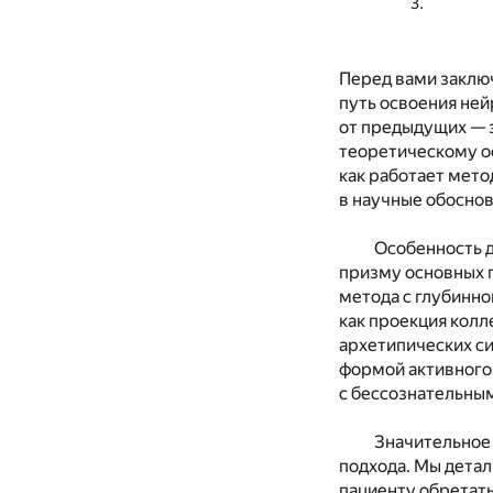
Перед вами заклю
путь освоения ней
от предыдущих — 
теоретическому о
как работает мето
в научные обоснов
Особенность 
призму основных 
метода с глубинно
как проекция колл
архетипических си
формой активного
с бессознательны
Значительное
подхода. Мы детал
пациенту обретат