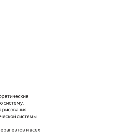
оретические
ю систему.
я рисования
ической системы
терапевтов и всех