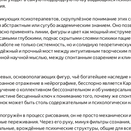
ия.
тикующих психотерапевтов, скрупулёзное понимание этих с
я абстрактным или сугубо академическим знанием. Оно по
асно применять линии, фигуры и цвет как мощный инструме
самыми глубокими, подчас скрытыми слоями психики пацие
аботе не только системность, но и солидную теоретическу
надёжный и прочный мост между интуитивным творческим 
енной научной мыслью, между спонтанным озарением и кли
евых, основополагающих фигур, чьё богатейшее наследие 
ранное отражение в нейрографике, бесспорно является Кар
учение о коллективном бессознательном и об универсальны
оистине бесценный ключ к пониманию того, почему же спон
унок может быть столь содержательным и психологически 
 погружён в процесс рисования, он не просто механически
ые переживания. Через его руку, минуя фильтры сознания,
альные, врождённые психические структуры, общие для вс