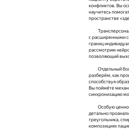
конфликтов. Вы ос
научитесь помога
пространстве «зде
Трансперсона
с расширенными со
границ индивидуа
рассмотрим нейро
позволяющий выхо
Отдельный бо
разберём, как про
способствуя обра
Вы поймёте механ
синхронизацию мо
Особую ценно
детально проанали
треугольника, спи
композициях пацие