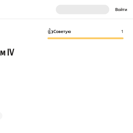
Войти
👍
Советую
1
м IV