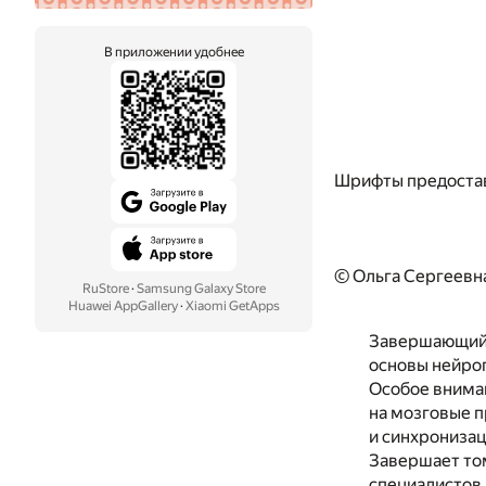
В приложении удобнее
Шрифты предоста
© Ольга Сергеевн
RuStore
·
Samsung Galaxy Store
Huawei AppGallery
·
Xiaomi GetApps
Завершающий 
основы нейрог
Особое внима
на мозговые 
и синхрониза
Завершает том
специалистов