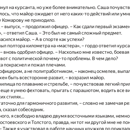
янул на курсанта, но уже более внимательно. Саша почувст
лось, что майор ожидает от него каких-то действий или умны
у Комарову не приходило.
 – выпуск, – продолжил офицер. – Как сдали первый экзаме
», – ответил Саша. – Это был не самый сложный предмет.
ласился майор. – А в спорте как успехи?
ыл полтора километра на «мастера», – гордо ответил курса
 – вновь одобрил офицер. – Насколько мне известно, боевая 
а вот с политической почему-то проблемы. В чем дело?
а покраснел и пожал плечами.
ь офицером, а не политработником, – наконец осмелев, выпал
ен быть всесторонне развит, – возразил майор.
чилища по плаванию и стрельбе, – почувствовав легкий пр
– еще я умею фехтовать, прыгать с парашютом, водить все в
их стилях...
таточно для гармоничного развития, – словно не замечая ре
, сказал собеседник.
ого, я свободно владею двумя восточными языками, немно
стоевского и Толстого, правда, ни тот ни другой мне не по
– Также я участвовал в работе научных кружков по приклад