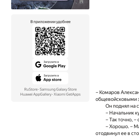
В приложении удобнее
RuStore
·
Samsung Galaxy Store
– Комаров Алексан
Huawei AppGallery
·
Xiaomi GetApps
общевойсковыми э
Он поднял на 
– Начальник к
– Так точно, –
– Хорошо. – М
отодвинул ее в сто