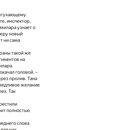
езатухающему
те, инспектор,
имилара узнает о
теру новый
т ни сама
траны такой же
тинентов на
илара.
окачал головой. –
ерез пролив. Тана
аведливое желание
ех. Так
крестили
оит полностью
леднего слова
 для них