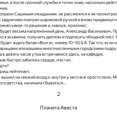
амьи, а после срочной службы и точно знаю, насколько дей
мия.
опреки Сашиным ожиданиям, не рассмеялся и не посмотрел 
задумчиво поиграл шариковой ручкой и вновь придвинул к 
инял какое-то решение и, кивнув, произнес:
с будет весьма напряженный день, Александр Васильевич. П
хся экзамена, получить диплом и подписать обходной лист. 
 будет ждать белая «Волга», номер 10–50 ЕА. Так что, если 
варищами или вашими многочисленными городскими подру
а в девять часов утра встречаемся здесь, на кафедре.
как быстро забилось сердце, и встал.
идти?
варищ лейтенант.
 вышел на свежий воздух, внутри у него все просто пело. М
го детства, начинала сбываться...
2
Планета Авеста