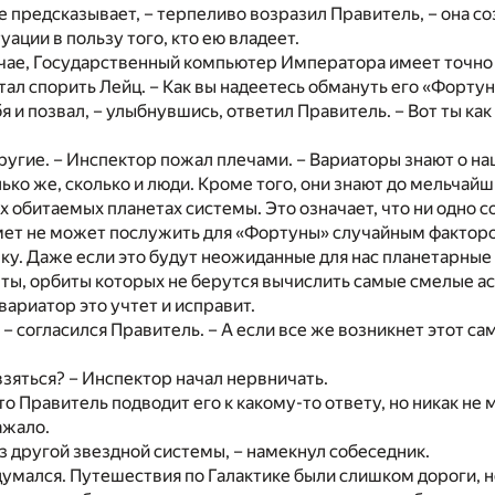
е предсказывает, – терпеливо возразил Правитель, – она со
ации в пользу того, кто ею владеет.
учае, Государственный компьютер Императора имеет точно
стал спорить Лейц. – Как вы надеетесь обмануть его «Форту
бя и позвал, – улыбнувшись, ответил Правитель. – Вот ты как
 другие. – Инспектор пожал плечами. – Вариаторы знают о н
ько же, сколько и люди. Кроме того, они знают до мельчай
х обитаемых планетах системы. Это означает, что ни одно с
мет не может послужить для «Фортуны» случайным фактором
лку. Даже если это будут неожиданные для нас планетарные
ы, орбиты которых не берутся вычислить самые смелые ас
вариатор это учтет и исправит.
, – согласился Правитель. – А если все же возникнет этот с
взяться? – Инспектор начал нервничать.
о Правитель подводит его к какому-то ответу, но никак не м
ажало.
з другой звездной системы, – намекнул собеседник.
умался. Путешествия по Галактике были слишком дороги, н