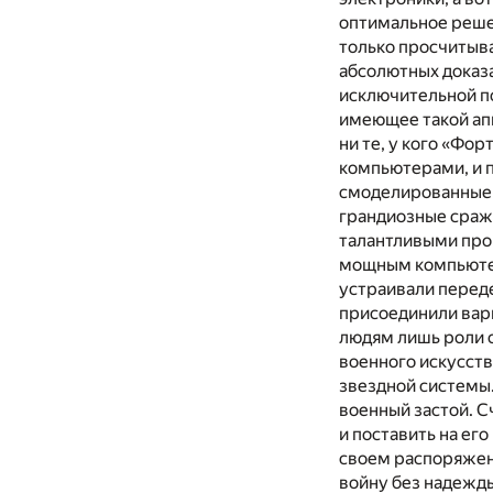
оптимальное решен
только просчитыва
абсолютных доказа
исключительной п
имеющее такой апп
ни те, у кого «Фо
компьютерами, и 
смоделированные 
грандиозные сраже
талантливыми про
мощным компьютер
устраивали переде
присоединили вари
людям лишь роли о
военного искусств
звездной системы
военный застой. С
и поставить на ег
своем распоряжени
войну без надежды