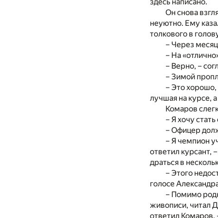
здесь написано.
Он снова взгл
неуютно. Ему каза
толкового в голов
– Через месяц
– На «отлично
– Верно, – сог
– Зимой пропл
– Это хорошо,
лучшая на курсе, 
Комаров слегк
– Я хочу стат
– Офицер долж
– Я чемпион у
ответил курсант, 
драться в нескольк
– Этого недос
голосе Александра
– Помимо родн
живописи, читал До
ответил Комаров. 