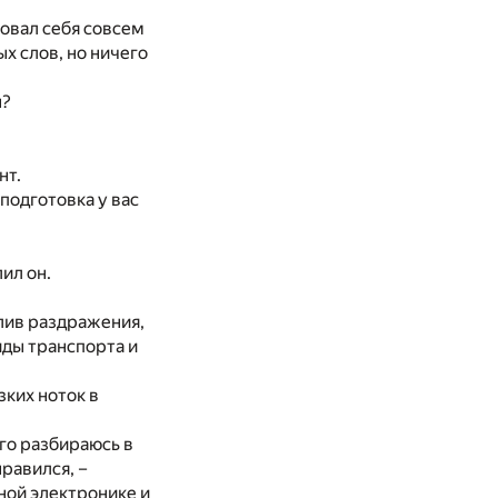
вовал себя совсем
х слов, но ничего
н?
нт.
подготовка у вас
ил он.
илив раздражения,
иды транспорта и
зких ноток в
го разбираюсь в
нравился, –
ной электронике и