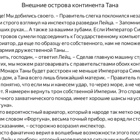
Внешние острова континента Тана
е! Мы добились своего. – Правитель слегка поклонился н
 строго взглянул на инспектора разведки Лейца. – Запомни
ших руках... А также за вашими зубами. Если Император С
островов сумели подсоединить к Государственному компью
иатор, да еще по образцу его собственного, нам не поможе
 армия дружественной Таны...
ить, господин, – ответил Лейц. – Сделав главную машину с
гих, мы можем разговаривать с правительствами обоих кон
е Монарх Таны будет расстроен не меньше Императора Сим
 дом, а Тана всего лишь ближайший материк. – Правитель п
онятно, что если мы и нанесем удар, то через море, а не ч
ет. Я намерен вернуть трон собственной Империи. Это спр
бычного захватнического похода, имеет хорошие шансы на усп
уна».
 что вероятностный вариатор, который в народе так метко о
 словом «Фортуна», весьма точный прибор, но вряд ли ст
сказаниям, – осторожно возразил инспектор.
осто фанатично верил в волшебные возможности этого пос
т Лейц к прибору, который моделировал ситуации и выбирал