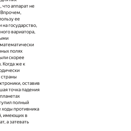
 что аппарат не
. Впрочем,
пользу ее
 на государство,
тного вариатора,
выми
а математически
нных полях
были скорее
 Когда же к
одически
 страны
ктроники, оставив
шая точка падения
 планетах
тупил полный
е ходы противника
й, имеющих в
т, а затевать