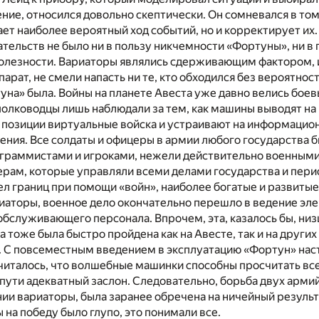
ие, относился довольно скептически. Он сомневался в том,
ет наиболее вероятный ход событий, но и корректирует их
тельств не было ни в пользу никчемности «Фортуны», ни в 
олезности. Вариаторы являлись сдерживающим фактором, и
арат, не смели напасть ни те, кто обходился без вероятнос
ртуна» была. Войны на планете Авеста уже давно велись бое
полководцы лишь наблюдали за тем, как машины выводят н
позиции виртуальные войска и устраивают на информацио
ния. Все солдаты и офицеры в армии любого государства 
граммистами и игроками, нежели действительно военными.
ам, которые управляли всеми делами государства и пери
л границ при помощи «войн», наиболее богатые и развитые
аторы, военное дело окончательно перешло в ведение эле
бслуживающего персонала. Впрочем, эта, казалось бы, низ
а тоже была быстро пройдена как на Авесте, так и на других
. С повсеместным введением в эксплуатацию «Фортун» нас
читалось, что волшебные машинки способны просчитать вс
о пути адекватный заслон. Следовательно, борьба двух арми
и вариаторы, была заранее обречена на ничейный результа
 на победу было глупо, это понимали все.