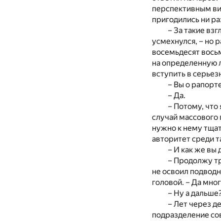
перспективным ви
пригодились ни ра
– За такие вз
усмехнулся, – но р
восемьдесят восьм
на определенную 
вступить в серьез
– Вы о рапорт
– Да.
– Потому, что
случай массового 
нужно к нему тщат
авторитет среди та
– И как же вы
– Продолжу тр
не освоил подводн
головой. – Да мног
– Ну а дальше
– Лет через д
подразделение сов