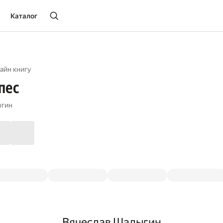
Каталог
айн книгу
пес
ыгин
Вячеслав Шалыгин