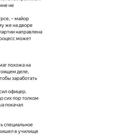
мне не
урсе, – майор
ому же на дворе
 партии направлена
процесс может
умаг похожа на
стоящем деле,
чтобы заработать
.
осил офицер.
о сих пор толком
ша покачал
ть специальное
пришел в училище