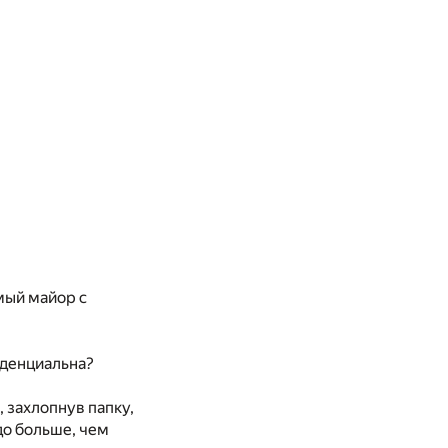
мый майор с
иденциальна?
, захлопнув папку,
здо больше, чем