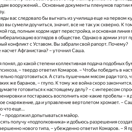
дам вооружений... Основные документы пленумов партии 
зу.
гляды вас следовало бы выгнать из училища еще на первом к
аз вы сумели доучиться, значит, все не так уж скверно. К т
ой год, полным ходом идет перестройка, и основная линия
либерализацию взглядов в обществе. Однако в армии этот 
ный конфликт с Уставом. Вы забрали свой рапорт. Почему?
е насчет Афганистана? – уточнил Саша.
 я понял, до какой степени коллективная подача подобных б
психоза, – твердо ответил Комаров. – Чтобы победить в на
ельно подготовиться. А стать пушечным мясом ради того, 
ких же баранов, – глупо. К тому же война скоро закончится
 думаете готовиться к настоящему делу? – с интересом спр
енировки и постараюсь восполнить кое-какие пробелы – я д
ое снаряжение, да и управление вертолетом хромает. – Са
о что еще...
? – продолжил допытываться майор.
есять получу «подполковника» и добьюсь разрешения созда
ершенно нового типа, – убежденно ответил Комаров. – Я 