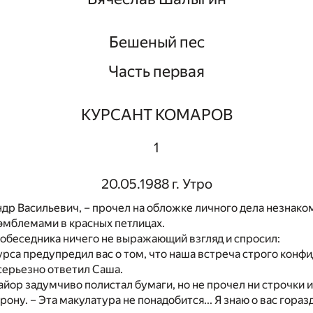
Бешеный пес
Часть первая
КУРСАНТ КОМАРОВ
1
20.05.1988 г. Утро
др Васильевич, – прочел на обложке личного дела незнако
мблемами в красных петлицах.
собеседника ничего не выражающий взгляд и спросил:
урса предупредил вас о том, что наша встреча строго конф
 серьезно ответил Саша.
айор задумчиво полистал бумаги, но не прочел ни строчки и
рону. – Эта макулатура не понадобится... Я знаю о вас гора