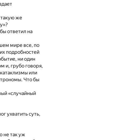
здает
 такую же
ну»?
 бы ответил на
ашем мире все, по
ших подробностей
обытие, ни один
 и, грубо говоря,
 катаклизмы или
трономы. Что бы
амый «случайный
ог ухватить суть,
о не так уж