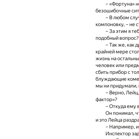
– «Фортуна» н
безошибочные ситу
– В любом сл
компоновку, – не 
– За этим я те
подобный вопрос?
– Так же, как
крайней мере стол
жизнь на остальны
человек или пред
сбить прибор с то
блуждающие комет
мы ни придумали, 
– Верно, Лейц
фактор»?
– Откуда ему 
Он понимал, чт
и это Лейца раздр
– Например, и
Инспектор зад