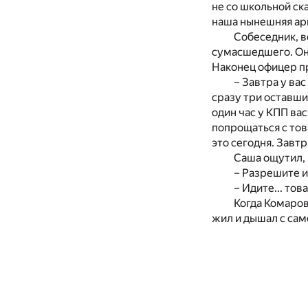
не со школьной ск
наша нынешняя ар
Собеседник, в
сумасшедшего. Он 
Наконец офицер пр
– Завтра у ва
сразу три оставши
один час у КПП вас
попрощаться с то
это сегодня. Завтр
Саша ощутил, 
– Разрешите 
– Идите... то
Когда Комаров
жил и дышал с само