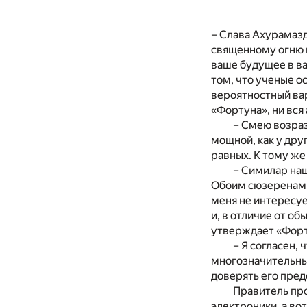
– Слава Ахурамазд
священному огню и
ваше будущее в ва
том, что ученые 
вероятностный вар
«Фортуна», ни вся
– Смею возраз
мощной, как у дру
равных. К тому ж
– Симилар наш
Обоим сюзеренам п
меня не интересу
и, в отличие от о
утверждает «Форт
– Я согласен,
многозначительным
доверять его пред
Правитель пр
электроники, а во