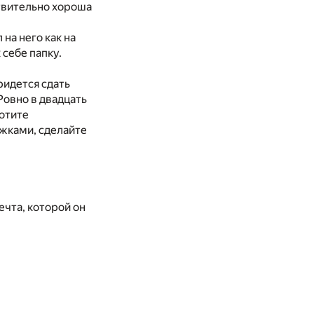
ствительно хороша
на него как на
себе папку.
ридется сдать
Ровно в двадцать
хотите
жками, сделайте
ечта, которой он