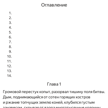
Оглавление
Глава 1
Громовой перестук копыт, разорвал тишину поля битвы.
Дым, поднимающийся от сотен горящих костров
и ржание топчущих землю коней, клубился густым
занавесом, скрывая от взора многотысячные колонны