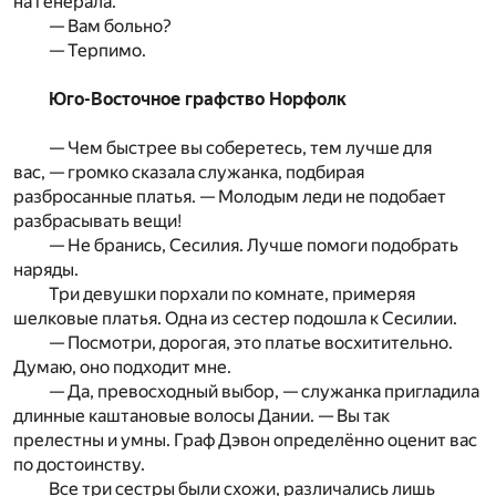
на генерала.
— Вам больно?
— Терпимо.
Юго-Восточное графство Норфолк
— Чем быстрее вы соберетесь, тем лучше для
вас, — громко сказала служанка, подбирая
разбросанные платья. — Молодым леди не подобает
разбрасывать вещи!
— Не бранись, Сесилия. Лучше помоги подобрать
наряды.
Три девушки порхали по комнате, примеряя
шелковые платья. Одна из сестер подошла к Сесилии.
— Посмотри, дорогая, это платье восхитительно.
Думаю, оно подходит мне.
— Да, превосходный выбор, — служанка пригладила
длинные каштановые волосы Дании. — Вы так
прелестны и умны. Граф Дэвон определённо оценит вас
по достоинству.
Все три сестры были схожи, различались лишь