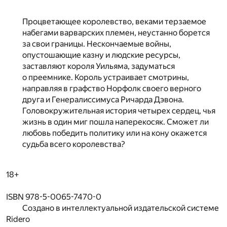
Процветающее королевство, веками терзаемое
набегами варварских племен, неустанно борется
за свои границы. Нескончаемые войны,
опустошающие казну и людские ресурсы,
заставляют короля Уильяма, задуматься
о преемнике. Король устраивает смотрины,
направляя в графство Норфолк своего верного
друга и Генералиссимуса Ричарда Дэвона.
Головокружительная история четырех сердец, чья
жизнь в один миг пошла наперекосяк. Сможет ли
любовь победить политику или на кону окажется
судьба всего королевства?
18+
ISBN 978-5-0065-7470-0
Создано в интеллектуальной издательской системе
Ridero