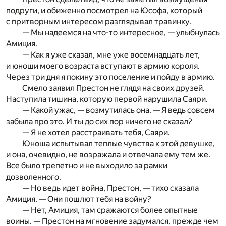
подруги, и обиженно посмотрел на Юсофа, который
с притворным интересом разглядывал травинку.
— Мы надеемся на что-то интересное, — улыбнулась
Амиция.
— Как я уже сказал, мне уже восемнадцать лет,
и юноши моего возраста вступают в армию короля.
Через три дня я покину это поселение и пойду в армию.
Смело заявил Престон не глядя на своих друзей.
Наступила тишина, которую первой нарушила Саяри.
— Какой ужас, — возмутилась она. — Я ведь совсем
забыла про это. И ты до сих пор ничего не сказал?
— Я не хотел расстраивать тебя, Саяри.
Юноша испытывал теплые чувства к этой девушке,
и она, очевидно, не возражала и отвечала ему тем же.
Все было трепетно и не выходило за рамки
дозволенного.
— Но ведь идет война, Престон, — тихо сказала
Амиция. — Они пошлют тебя на войну?
— Нет, Амиция, там сражаются более опытные
воины. — Престон на мгновение задумался, прежде чем