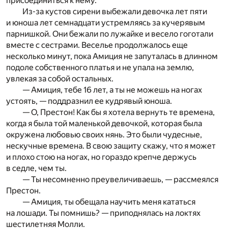
присоединиться к нему.
Из-за кустов сирени выбежали девочка лет пяти
и юноша лет семнадцати устремляясь за кучерявым
парнишкой. Они бежали по лужайке и весело гоготали
вместе с сестрами. Веселье продолжалось еще
несколько минут, пока Амиция не запуталась в длинном
подоле собственного платья и не упала на землю,
увлекая за собой остальных.
— Амиция, тебе 16 лет, а ты не можешь на ногах
устоять, — поддразнил ее кудрявый юноша.
— О, Престон! Как бы я хотела вернуть те времена,
когда я была той маленькой девочкой, которая была
окружена любовью своих нянь. Это были чудесные,
нескучные времена. В свою защиту скажу, что я может
и плохо стою на ногах, но гораздо крепче держусь
в седле, чем ты.
— Ты несомненно преувеличиваешь, — рассмеялся
Престон.
— Амиция, ты обещала научить меня кататься
на лошади. Ты помнишь? — приподнялась на локтях
шестилетняя Молли.