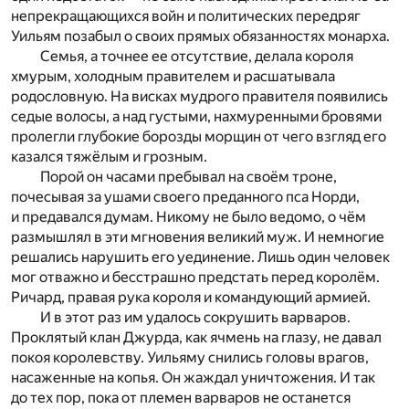
непрекращающихся войн и политических передряг
Уильям позабыл о своих прямых обязанностях монарха.
Семья, а точнее ее отсутствие, делала короля
хмурым, холодным правителем и расшатывала
родословную. На висках мудрого правителя появились
седые волосы, а над густыми, нахмуренными бровями
пролегли глубокие борозды морщин от чего взгляд его
казался тяжёлым и грозным.
Порой он часами пребывал на своём троне,
почесывая за ушами своего преданного пса Норди,
и предавался думам. Никому не было ведомо, о чём
размышлял в эти мгновения великий муж. И немногие
решались нарушить его уединение. Лишь один человек
мог отважно и бесстрашно предстать перед королём.
Ричард, правая рука короля и командующий армией.
И в этот раз им удалось сокрушить варваров.
Проклятый клан Джурда, как ячмень на глазу, не давал
покоя королевству. Уильяму снились головы врагов,
насаженные на копья. Он жаждал уничтожения. И так
до тех пор, пока от племен варваров не останется