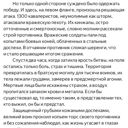
Но только одной стороне суждено было одержать
победу. И здесь, на левом фланге, произошла решающая
атака. 1300 кавалеристов, неумолимые как шторм,
атаковали вражескую пехоту. Их кинжалы, остро
отточенные и смертоносные, словно молнии рассекали
строй противника. Вражеские солдаты пали под
копытами боевых коней, облаченных в стальные
доспехи. В отчаянии противник сломал шеренги, что
и стало решающим итогом сражения.
Спустя два часа, когда затихла ярость битвы, на поле
остались только боль, страх и тишина. Территория
превратилась в братскую могилу для тысячи воинов, их
тела лежали грудами, замерев в предсмертной агонии.
Мертвые лица были искажены страхом, а воздух
пропитался запахом крови и металла. Если бы
существовал ад, то именно таким, в представлении тех,
кто выжил, он бы и предстал.
Защищенный грубыми кожаными доспехами,
великий воин пронзил копьем торс своего противника
и без сожаления наблюдал, как жизнь угасает в глазах