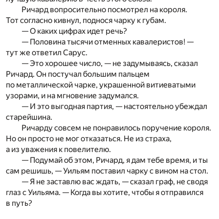
Ричард вопросительно посмотрел на короля.
Тот согласно кивнул, поднося чарку к губам.
— О каких цифрах идет речь?
— Половина тысячи отменных кавалеристов! —
тут же ответил Сарус.
— Это хорошее число, — не задумываясь, сказал
Ричард. Он постучал большим пальцем
по металлической чарке, украшенной витиеватыми
узорами, и на мгновение задумался.
— И это выгодная партия, — настоятельно убеждал
старейшина.
Ричарду совсем не понравилось поручение короля.
Но он просто не мог отказаться. Не из страха,
а из уважения к повелителю.
— Подумай об этом, Ричард, я дам тебе время, и ты
сам решишь, — Уильям поставил чарку с вином на стол.
— Я не заставлю вас ждать, — сказал граф, не сводя
глаз с Уильяма. — Когда вы хотите, чтобы я отправился
в путь?