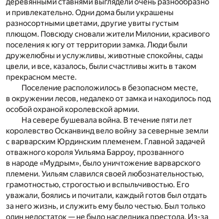
деревянными ставнями выглядели очень разнообразно
и привлекательно. Одни дома были украшены
разносортными цветами, другие увиты густым
плющом. Повсюду сновали жители Милонии, красивого
поселения к югу от территории замка. Люди были
дружелюбны и услужливы, животные спокойны, сады
цвели, и все, казалось, были счастливы жить в таком
прекрасном месте.
Поселение расположилось в безопасном месте,
в окружении лесов, недалеко от замка и находилось под
особой охраной королевской армии.
На севере бушевала война. В течение пяти лет
королевство Осканвинд вело войну за северные земли
с варварским Юрдинским племенем. Главной задачей
отважного короля Уильяма Барроу, прозванного
в народе «Мудрым», было уничтожение варварского
племени. Уильям славился своей любознательностью,
грамотностью, строгостью и вспыльчивостью. Его
уважали, боялись и почитали, каждый готов был отдать
за него жизнь, и служить ему было честью. Был только
один недостаток — не было наследника престола. Из-за