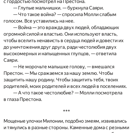
с гордостью посмотрел на Престона.
— Глупые мальчишки. — буркнула Саяри.
— Что такое война? — спросила Молли слабым
голосом. Все уставились на нее.
— Война — это вражда двух людей, обладающих
огромной силой и властью. Они используют власть,
чтобы вселить ненависть в сердца людей и довести их
до уничтожения друг друга, ради честолюбия двух
высокомерных и напыщенных глупцов, — ответила
Саяри.
— Не морочьте малышке голову, — вмешался
Престон. — Мы сражаемся за нашу землю. Чтобы
защитить нашу родину. Чтобы защитить тебя, твоих
родителей, моих родителей и всех людей в поселениях.
— А что такое честолюбие? — Молли посмотрела
в глаза Престона.
***
Мощеные улочки Милонии, подобно змеям, извивались
и тянулись в разные стороны. Каменные дома с резными