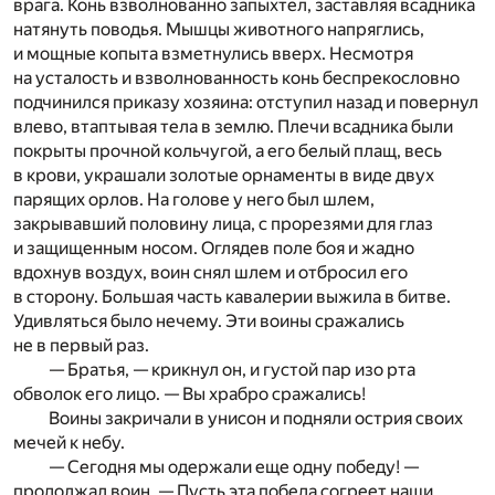
врага. Конь взволнованно запыхтел, заставляя всадника
натянуть поводья. Мышцы животного напряглись,
и мощные копыта взметнулись вверх. Несмотря
на усталость и взволнованность конь беспрекословно
подчинился приказу хозяина: отступил назад и повернул
влево, втаптывая тела в землю. Плечи всадника были
покрыты прочной кольчугой, а его белый плащ, весь
в крови, украшали золотые орнаменты в виде двух
парящих орлов. На голове у него был шлем,
закрывавший половину лица, с прорезями для глаз
и защищенным носом. Оглядев поле боя и жадно
вдохнув воздух, воин снял шлем и отбросил его
в сторону. Большая часть кавалерии выжила в битве.
Удивляться было нечему. Эти воины сражались
не в первый раз.
— Братья, — крикнул он, и густой пар изо рта
обволок его лицо. — Вы храбро сражались!
Воины закричали в унисон и подняли острия своих
мечей к небу.
— Сегодня мы одержали еще одну победу! —
продолжал воин. — Пусть эта победа согреет наши