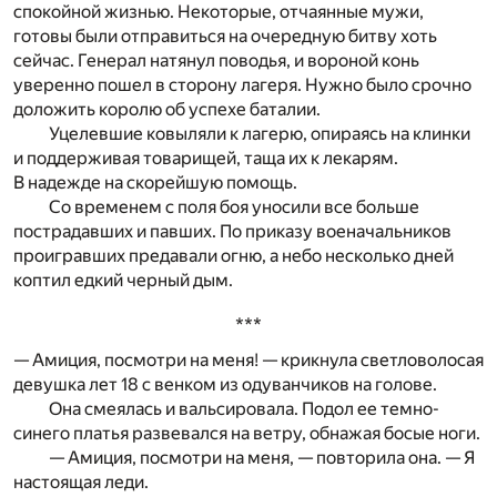
спокойной жизнью. Некоторые, отчаянные мужи,
готовы были отправиться на очередную битву хоть
сейчас. Генерал натянул поводья, и вороной конь
уверенно пошел в сторону лагеря. Нужно было срочно
доложить королю об успехе баталии.
Уцелевшие ковыляли к лагерю, опираясь на клинки
и поддерживая товарищей, таща их к лекарям.
В надежде на скорейшую помощь.
Со временем с поля боя уносили все больше
пострадавших и павших. По приказу военачальников
проигравших предавали огню, а небо несколько дней
коптил едкий черный дым.
***
— Амиция, посмотри на меня! — крикнула светловолосая
девушка лет 18 с венком из одуванчиков на голове.
Она смеялась и вальсировала. Подол ее темно-
синего платья развевался на ветру, обнажая босые ноги.
— Амиция, посмотри на меня, — повторила она. — Я
настоящая леди.