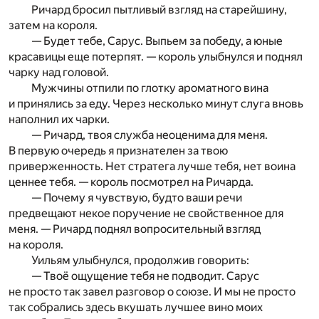
Ричард бросил пытливый взгляд на старейшину,
затем на короля.
— Будет тебе, Сарус. Выпьем за победу, а юные
красавицы еще потерпят. — король улыбнулся и поднял
чарку над головой.
Мужчины отпили по глотку ароматного вина
и принялись за еду. Через несколько минут слуга вновь
наполнил их чарки.
— Ричард, твоя служба неоценима для меня.
В первую очередь я признателен за твою
приверженность. Нет стратега лучше тебя, нет воина
ценнее тебя. — король посмотрел на Ричарда.
— Почему я чувствую, будто ваши речи
предвещают некое поручение не свойственное для
меня. — Ричард поднял вопросительный взгляд
на короля.
Уильям улыбнулся, продолжив говорить:
— Твоё ощущение тебя не подводит. Сарус
не просто так завел разговор о союзе. И мы не просто
так собрались здесь вкушать лучшее вино моих