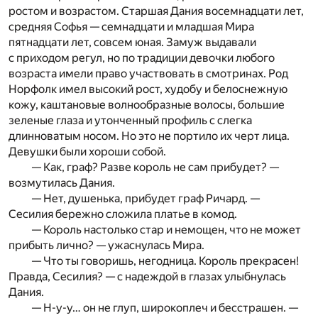
ростом и возрастом. Старшая Дания восемнадцати лет,
средняя Софья — семнадцати и младшая Мира
пятнадцати лет, совсем юная. Замуж выдавали
с приходом регул, но по традиции девочки любого
возраста имели право участвовать в смотринах. Род
Норфолк имел высокий рост, худобу и белоснежную
кожу, каштановые волнообразные волосы, большие
зеленые глаза и утонченный профиль с слегка
длинноватым носом. Но это не портило их черт лица.
Девушки были хороши собой.
— Как, граф? Разве король не сам прибудет? —
возмутилась Дания.
— Нет, душенька, прибудет граф Ричард. —
Сесилия бережно сложила платье в комод.
— Король настолько стар и немощен, что не может
прибыть лично? — ужаснулась Мира.
— Что ты говоришь, негодница. Король прекрасен!
Правда, Сесилия? — с надеждой в глазах улыбнулась
Дания.
— Н-у-у… он не глуп, широкоплеч и бесстрашен. —