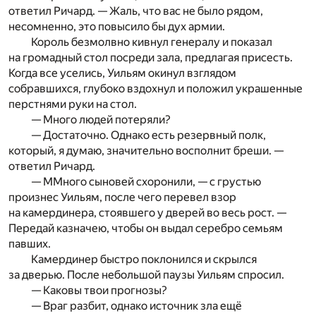
ответил Ричард. — Жаль, что вас не было рядом,
несомненно, это повысило бы дух армии.
Король безмолвно кивнул генералу и показал
на громадный стол посреди зала, предлагая присесть.
Когда все уселись, Уильям окинул взглядом
собравшихся, глубоко вздохнул и положил украшенные
перстнями руки на стол.
— Много людей потеряли?
— Достаточно. Однако есть резервный полк,
который, я думаю, значительно восполнит бреши. —
ответил Ричард.
— ММного сыновей схоронили, — с грустью
произнес Уильям, после чего перевел взор
на камердинера, стоявшего у дверей во весь рост. —
Передай казначею, чтобы он выдал серебро семьям
павших.
Камердинер быстро поклонился и скрылся
за дверью. После небольшой паузы Уильям спросил.
— Каковы твои прогнозы?
— Враг разбит, однако источник зла ещё