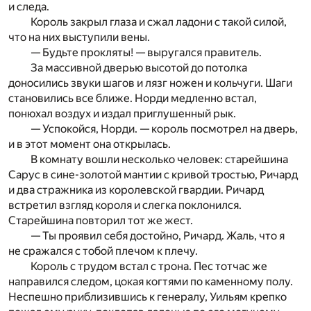
и следа.
Король закрыл глаза и сжал ладони с такой силой,
что на них выступили вены.
— Будьте прокляты! — выругался правитель.
За массивной дверью высотой до потолка
доносились звуки шагов и лязг ножен и кольчуги. Шаги
становились все ближе. Норди медленно встал,
понюхал воздух и издал приглушенный рык.
— Успокойся, Норди. — король посмотрел на дверь,
и в этот момент она открылась.
В комнату вошли несколько человек: старейшина
Сарус в сине-золотой мантии с кривой тростью, Ричард
и два стражника из королевской гвардии. Ричард
встретил взгляд короля и слегка поклонился.
Старейшина повторил тот же жест.
— Ты проявил себя достойно, Ричард. Жаль, что я
не сражался с тобой плечом к плечу.
Король с трудом встал с трона. Пес тотчас же
направился следом, цокая когтями по каменному полу.
Неспешно приблизившись к генералу, Уильям крепко