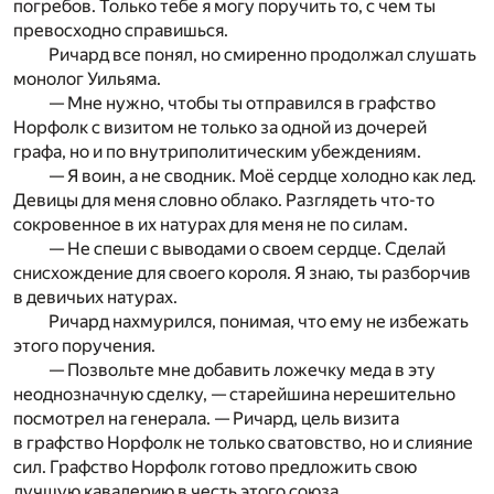
погребов. Только тебе я могу поручить то, с чем ты
превосходно справишься.
Ричард все понял, но смиренно продолжал слушать
монолог Уильяма.
— Мне нужно, чтобы ты отправился в графство
Норфолк с визитом не только за одной из дочерей
графа, но и по внутриполитическим убеждениям.
— Я воин, а не сводник. Моё сердце холодно как лед.
Девицы для меня словно облако. Разглядеть что-то
сокровенное в их натурах для меня не по силам.
— Не спеши с выводами о своем сердце. Сделай
снисхождение для своего короля. Я знаю, ты разборчив
в девичьих натурах.
Ричард нахмурился, понимая, что ему не избежать
этого поручения.
— Позвольте мне добавить ложечку меда в эту
неоднозначную сделку, — старейшина нерешительно
посмотрел на генерала. — Ричард, цель визита
в графство Норфолк не только сватовство, но и слияние
сил. Графство Норфолк готово предложить свою
лучшую кавалерию в честь этого союза.