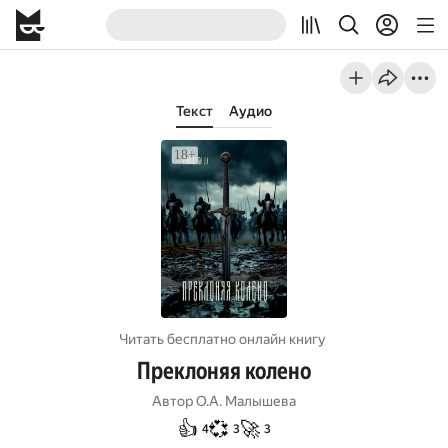
Текст
Аудио
Читать бесплатно онлайн книгу
Преклоняя колено
Автор
О.А. Малышева
👍
💞
🚀
4
3
3