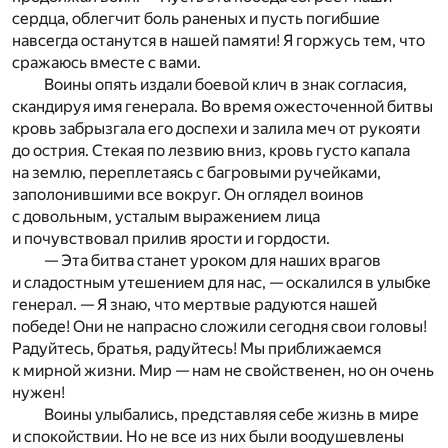
сердца, облегчит боль раненых и пусть погибшие
навсегда останутся в нашей памяти! Я горжусь тем, что
сражаюсь вместе с вами.
Воины опять издали боевой клич в знак согласия,
скандируя имя генерала. Во время ожесточенной битвы
кровь забрызгала его доспехи и залила меч от рукояти
до острия. Стекая по лезвию вниз, кровь густо капала
на землю, переплетаясь с багровыми ручейками,
заполонившими все вокруг. Он оглядел воинов
с довольным, усталым выражением лица
и почувствовал прилив ярости и гордости.
— Эта битва станет уроком для наших врагов
и сладостным утешением для нас, — оскалился в улыбке
генерал. — Я знаю, что мертвые радуются нашей
победе! Они не напрасно сложили сегодня свои головы!
Радуйтесь, братья, радуйтесь! Мы приближаемся
к мирной жизни. Мир — нам не свойственен, но он очень
нужен!
Воины улыбались, представляя себе жизнь в мире
и спокойствии. Но не все из них были воодушевлены