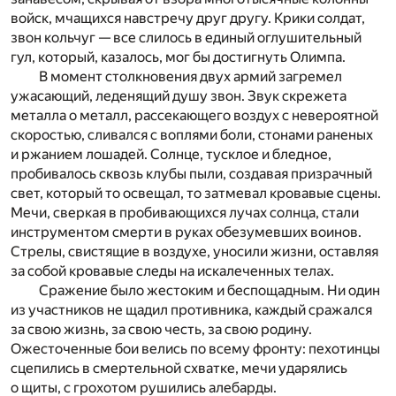
войск, мчащихся навстречу друг другу. Крики солдат,
звон кольчуг — все слилось в единый оглушительный
гул, который, казалось, мог бы достигнуть Олимпа.
В момент столкновения двух армий загремел
ужасающий, леденящий душу звон. Звук скрежета
металла о металл, рассекающего воздух с невероятной
скоростью, сливался с воплями боли, стонами раненых
и ржанием лошадей. Солнце, тусклое и бледное,
пробивалось сквозь клубы пыли, создавая призрачный
свет, который то освещал, то затмевал кровавые сцены.
Мечи, сверкая в пробивающихся лучах солнца, стали
инструментом смерти в руках обезумевших воинов.
Стрелы, свистящие в воздухе, уносили жизни, оставляя
за собой кровавые следы на искалеченных телах.
Сражение было жестоким и беспощадным. Ни один
из участников не щадил противника, каждый сражался
за свою жизнь, за свою честь, за свою родину.
Ожесточенные бои велись по всему фронту: пехотинцы
сцепились в смертельной схватке, мечи ударялись
о щиты, с грохотом рушились алебарды.