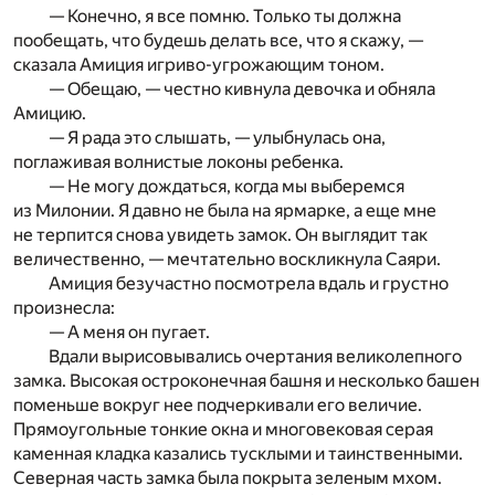
— Конечно, я все помню. Только ты должна
пообещать, что будешь делать все, что я скажу, —
сказала Амиция игриво-угрожающим тоном.
— Обещаю, — честно кивнула девочка и обняла
Амицию.
— Я рада это слышать, — улыбнулась она,
поглаживая волнистые локоны ребенка.
— Не могу дождаться, когда мы выберемся
из Милонии. Я давно не была на ярмарке, а еще мне
не терпится снова увидеть замок. Он выглядит так
величественно, — мечтательно воскликнула Саяри.
Амиция безучастно посмотрела вдаль и грустно
произнесла:
— А меня он пугает.
Вдали вырисовывались очертания великолепного
замка. Высокая остроконечная башня и несколько башен
поменьше вокруг нее подчеркивали его величие.
Прямоугольные тонкие окна и многовековая серая
каменная кладка казались тусклыми и таинственными.
Северная часть замка была покрыта зеленым мхом.