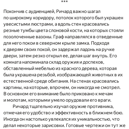
***
Покончив с аудиенцией, Ричард важно шагал
по широкому коридору, потолок которого был украшен
увесистыми люстрами, а вдоль стен красовались
резные тумбы цвета слоновой кости, на которых стояли
позолоченные вазоны. Граф направлялся в отведенные
для него покои в северном крыле замка. Подходя
к дверям своих покой, он задержал ладонь на ручке
двери, затем резко открыл ее, делая шаг внутрь. Его
комната напоминала склад оружия и доспехов,
обставленный мебелью из красного дерева, которая
была украшена резьбой, изображающей животных в их
естественной среде обитания. На стенах красовались
картины, на которые, впрочем, он никогда не смотрел.
В основном его внимание было приковано к мечам
и молотам, которыми умело орудовали его враги.
Ричард тщательно изучал оружие противника,
отмечая его удобство и эффективность в ближнем бою.
Иногда он настолько увлекался их уникальностью, что
делал некоторые зарисовки. Готовые чертежи он тут же