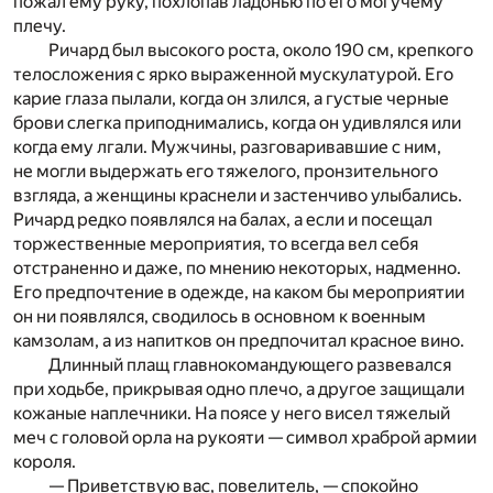
пожал ему руку, похлопав ладонью по его могучему
плечу.
Ричард был высокого роста, около 190 см, крепкого
телосложения с ярко выраженной мускулатурой. Его
карие глаза пылали, когда он злился, а густые черные
брови слегка приподнимались, когда он удивлялся или
когда ему лгали. Мужчины, разговаривавшие с ним,
не могли выдержать его тяжелого, пронзительного
взгляда, а женщины краснели и застенчиво улыбались.
Ричард редко появлялся на балах, а если и посещал
торжественные мероприятия, то всегда вел себя
отстраненно и даже, по мнению некоторых, надменно.
Его предпочтение в одежде, на каком бы мероприятии
он ни появлялся, сводилось в основном к военным
камзолам, а из напитков он предпочитал красное вино.
Длинный плащ главнокомандующего развевался
при ходьбе, прикрывая одно плечо, а другое защищали
кожаные наплечники. На поясе у него висел тяжелый
меч с головой орла на рукояти — символ храброй армии
короля.
— Приветствую вас, повелитель, — спокойно