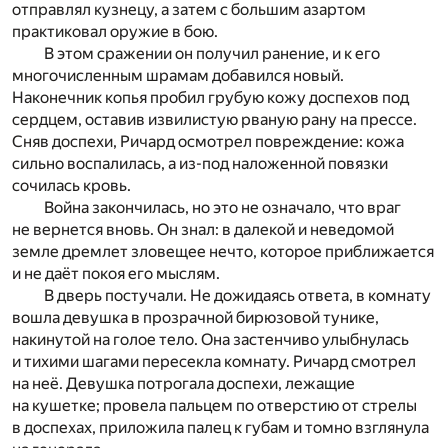
отправлял кузнецу, а затем с большим азартом
практиковал оружие в бою.
В этом сражении он получил ранение, и к его
многочисленным шрамам добавился новый.
Наконечник копья пробил грубую кожу доспехов под
сердцем, оставив извилистую рваную рану на прессе.
Сняв доспехи, Ричард осмотрел повреждение: кожа
сильно воспалилась, а из-под наложенной повязки
сочилась кровь.
Война закончилась, но это не означало, что враг
не вернется вновь. Он знал: в далекой и неведомой
земле дремлет зловещее нечто, которое приближается
и не даёт покоя его мыслям.
В дверь постучали. Не дожидаясь ответа, в комнату
вошла девушка в прозрачной бирюзовой тунике,
накинутой на голое тело. Она застенчиво улыбнулась
и тихими шагами пересекла комнату. Ричард смотрел
на неё. Девушка потрогала доспехи, лежащие
на кушетке; провела пальцем по отверстию от стрелы
в доспехах, приложила палец к губам и томно взглянула