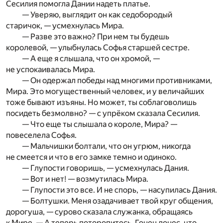
Сесилия помогла Дании надеть платье.
— Уверяю, выглядит он как седобородый
старичок, — усмехнулась Мира.
— Разве это важно? При нем ты будешь
королевой, — улыбнулась Софья старшей сестре.
— А еще я слышала, что он хромой, —
не успокаивалась Мира.
— Он одержал победы над многими противниками,
Мира. Это могущественный человек, и у величайших
тоже бывают изъяны. Но может, ты соблаговолишь
посидеть безмолвно? — с упрёком сказала Сесилия.
— Что еще ты слышала о короле, Мира? —
повеселела Софья.
— Мальчишки болтали, что он угрюм, никогда
не смеется и что в его замке темно и одиноко.
— Глупости говоришь, — усмехнулась Дания.
— Вот и нет! — возмутилась Мира.
— Глупости это все. И не спорь, — насупилась Дания.
— Болтушки. Меня озадачивает твой круг общения,
дорогуша, — сурово сказала служанка, обращаясь
к Мире. — А теперь поторопитесь. Гонец донес, что