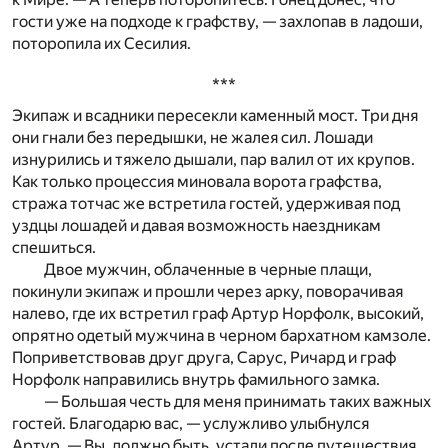
гости уже на подходе к графству, — захлопав в ладоши,
поторопила их Сесилия.
***
Экипаж и всадники пересекли каменный мост. Три дня
они гнали без передышки, не жалея сил. Лошади
изнурились и тяжело дышали, пар валил от их крупов.
Как только процессия миновала ворота графства,
стража тотчас же встретила гостей, удерживая под
уздцы лошадей и давая возможность наездникам
спешиться.
Двое мужчин, облаченные в черные плащи,
покинули экипаж и прошли через арку, поворачивая
налево, где их встретил граф Артур Норфолк, высокий,
опрятно одетый мужчина в черном бархатном камзоле.
Поприветствовав друг друга, Сарус, Ричард и граф
Норфолк направились внутрь фамильного замка.
— Большая честь для меня принимать таких важных
гостей. Благодарю вас, — услужливо улыбнулся
Артур. — Вы, должно быть, устали после путешествия.