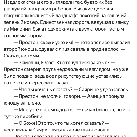
Издалека стены его выглядели так, будто их без
раздумий раскрасил ребенок. Высокие деревья
покрывали волнистый ландшафт похожий на колючий
зеленый ковер. Единственная дорога, ведущая к замку
из Милонии, была подчеркнута с двух сторон густым
сосновым бором.
— Престон, скажи уже им! — нетерпеливо выпалил
второй юноша, сдувая с лица светлые пряди волос. —
Скажи, не томи.
— Замолчи, Юсоф! Кто тянул тебя за язык? —
Престон смерил друга недовольным взглядом, но уже
было поздно, ведь все присутствующие уставились
на него с интересом в глазах.
— Что ты хочешь сказать? — Саяри не удержалась.
— Престон, не молчи, говори, — Амиция тронула
юношу за плечо.
— Мне уже восемнадцать… — начал было он, но его
тут же перебили.
— О Боже! Это то, что ты хотел сказать? —
воскликнула Саяри, глядя в карие глаза юноши.
Престон сделал вид, что не заметил возмущения