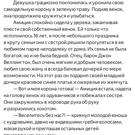
Девушка грациозно поклонилась и уронила свою
самодельную корону в зеленую траву. Подняв венок,
она продолжила кружиться и улыбаться.
Амиция спокойно сидела у дерева, заканчивая
плести свой собственный венок. Ей только что
исполнилось 16 лет, и после небольшого праздника
в кругу семьи они с сестрой решили прогуляться в ее
любимом парке неподалеку от дома. Их семья не была
богатой, но и не была бедной. Отец, барон Джон
Веллингтон, был очень мягким и добрым человеком,
любил свою жену и всегда баловал дочерей по мере
возможности. На этот раз он подарил своей младшей
дочери красивое синее платье и ожерелье из жемчуга.
— Вот и моя корона готова! — Амиция встала, надела
на голову венок из одуванчиков и побежала к сестре.
Они закружились в хороводе рука об руку
и разразились хохотом.
— Веселитесь без нас?! — крикнул молодой юноша
с кудрявыми, давно не видевшими гребня волосами,
махая рукой и приглашая остальных детей