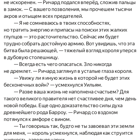
не искоренен. — Ричард подался вперёд, сложив пальцы
в замок. — С вашего позволения, мы прочешем тысячи
акров и отыщем всех предателей.
— Я не сомневаюсь в твоих способностях,
но тратить энергию и припасы на поиски этих жалких
глупцов — это расточительство. Сейчас им будет
трудно собрать достойную армию. Вот увидишь, что эта
битва была решающей, — тяжелый взгляд короля уперся
в дубовую столешницу.
— Всегда есть чего опасаться. Зло никогда
не дремлет. — Ричард заглянул в усталые глаза короля.
— Увижу ли я иную жизнь в которой не будет этих
бесконечных войн? — усмехнулся Уильям.
— Разве ваша жизнь не наполнена счастьем? Для
такого великого правителя нет счастливее дня, чем день
новой победы. Еще одно доказательство силы духа
древнейшего рода Барроу. — Ричард со вздохом
потянулся к амфоре с вином.
— Ты говоришь так, будто не ты завоевал эти земли
для меня, — король усмехнулся, наблюдая как струится
жидкость, заполняя чарки.