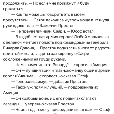
продолжить. — Но если мне прикажут, я буду
сражаться.
— Как ты можешь говорить это в моем
присутствии, — Саяри вскочила и угрожающе вытянула
руки вдоль тела. — Замолчи, Престон.
— Не преувеличивай, Саяри, — Юсоф встал.
— Это доблестная армия короля! Любой мальчишка
с пелёнок мечтает попасть под командование генерала
Ричарда Дэвона, — Престон поднялся на ноги от радости
при этой мысли, глядя на разъяренную Саяри
со сложенными на груди руками.
— Чем знаменит этот Ричард? — спросила Амиция.
— Он — лучший воин и главнокомандующий в армии
короля Уильяма, — с гордостью сказал Юсоф.
— Генералиссимус, — добавил Престон.
— Такой уж прям и лучший, — поддразнила их
Амиция.
— Он храбрый воин, и о его подвигах слагают
легенды. — уверенно сказал Престон.
— Через год я смогу присоединиться к вам. — Юсоф