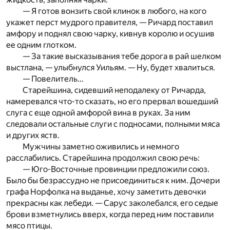
— Я готов вонзить свой клинок в любого, на кого
укажет перст мудрого правителя, — Ричард поставил
амфору и поднял свою чарку, кивнув королю и осушив
ее одним глотком.
— За такие высказывания тебе дорога в рай шелком
выстлана, — улыбнулся Уильям. — Ну, будет хвалиться.
— Повелитель…
Старейшина, сидевший неподалеку от Ричарда,
намеревался что-то сказать, но его прервал вошедший
слуга с еще одной амфорой вина в руках. За ним
следовали остальные слуги с подносами, полными мяса
и других яств.
Мужчины заметно оживились и немного
расслабились. Старейшина продолжил свою речь:
— Юго-Восточные провинции предложили союз.
Было бы безрассудно не присоединиться к ним. Дочери
графа Норфолка на выданье, хочу заметить девочки
прекрасны как лебеди. — Сарус заколебался, его седые
брови взметнулись вверх, когда перед ним поставили
мясо птицы.