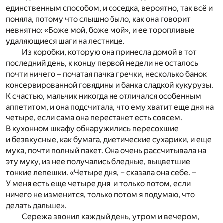
единственным способом, и соседка, вероятно, так всё и
поняла, потому что слышно было, как она говорит
невнятно: «Боже мой, боже мой», и ее торопливые
удаляющиеся шаги на лестнице.
Из коробки, которую она принесла домой в тот
последний день, к концу первой недели не осталось
почти ничего – початая пачка гречки, несколько банок
консервированной говядины и банка сладкой кукурузы.
К счастью, мальчик никогда не отличался особенным
аппетитом, и она подсчитала, что ему хватит еще дня на
четыре, если сама она перестанет есть совсем.
В кухонном шкафу обнаружились пересохшие
и безвкусные, как бумага, диетические сухарики, и еще
мука, почти полный пакет. Она очень рассчитывала на
эту муку, из нее получались бледные, выцветшие
тонкие лепешки. «Четыре дня, – сказала она себе. –
У меня есть еще четыре дня, и только потом, если
ничего не изменится, только потом я подумаю, что
делать дальше».
Сережа звонил каждый день, утром и вечером,