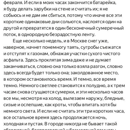
февраля. И если в моих часах закончится батарейка,
я буду делать зарубки на стене и считать их; я не
собьюсь и не дам им сбиться, потому что иначе все эти
короткие одинаковые дни сольются, наслоятся один на
другой и превратятся в один бесконечный сумеречный
поток, в однородную безрадостную ленту.
Еще несколько недель, и в Москве снег уже,
наверное, начнет понемногу таять, сугробы съежатся
и отступят к газонам, обнажая участки сухого чистого
асфальта. Здесь проклятая зима даже и не думает
заканчиваться, словно она только взяла разгон, словно
здесь всегда будет только она; заколдованное место,
в котором остановилось время. И темно, все время
темно. Немного светлее становится к полудню, а к трем
часам снова сгущаются сумерки, и эти несколько часов
все мы, несмотря на холод, вылезаем наружу, бледные,
сизые и ослепшие, как кроты, чтобы впитать хотя бы
немного света. И если не считать эти три коротких часа,
все остальное время здесь продолжается ночь,
холодная и пустая. В городе никогда не бывает такой