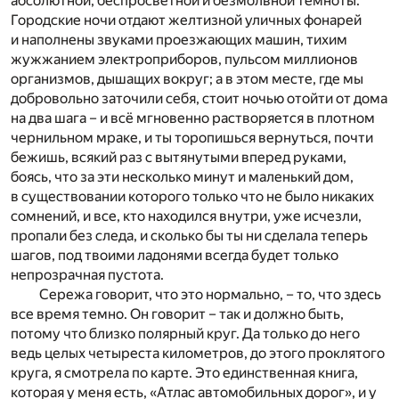
абсолютной, беспросветной и безмолвной темноты.
Городские ночи отдают желтизной уличных фонарей
и наполнены звуками проезжающих машин, тихим
жужжанием электроприборов, пульсом миллионов
организмов, дышащих вокруг; а в этом месте, где мы
добровольно заточили себя, стоит ночью отойти от дома
на два шага – и всё мгновенно растворяется в плотном
чернильном мраке, и ты торопишься вернуться, почти
бежишь, всякий раз с вытянутыми вперед руками,
боясь, что за эти несколько минут и маленький дом,
в существовании которого только что не было никаких
сомнений, и все, кто находился внутри, уже исчезли,
пропали без следа, и сколько бы ты ни сделала теперь
шагов, под твоими ладонями всегда будет только
непрозрачная пустота.
Сережа говорит, что это нормально, – то, что здесь
все время темно. Он говорит – так и должно быть,
потому что близко полярный круг. Да только до него
ведь целых четыреста километров, до этого проклятого
круга, я смотрела по карте. Это единственная книга,
которая у меня есть, «Атлас автомобильных дорог», и у