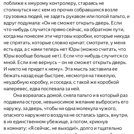
поближе к хмурому контролеру, стараясь не
столкнуться ни с кем из прочих собравшихся возле
грузовика людей, не задеть рукавом или полой пальто, и
вдруг подумала: «Он не сможет открыть дверь. Если
что-нибудь случится прямо сейчас, на обратном пути,
когда мы понесем эти чертовы коробки, которые никуда
не спрятать, которые словно кричат: смотрите, у меня
есть еда, а с нами теперь нет Юры (можно считать, что
Юры вообще больше нет). Если что-нибудь случится со
мной. Если я не вернусь – он не сможет открыть дверь.
И никто не придет к нему». Эта мысль заставила ее
бежать назад еще быстрее, несмотря на тяжелую,
неудобную коробку, и соседка, с такой же коробкой
наперевес, едва поспевала за ней.
Она ворвалась домой, сняла пальто и в который раз
подавила острое, невыносимое желание выбросить его
наружу, за дверь, чтобы ни одна молекула чужого,
опасного наружнего воздуха не осталась здесь, внутри,
в их единственном убежище, а потом, крикнув
в комнату: «Я сейчас, не выходи!», долго и тщательно