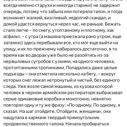
всегда именно старухи и никогда старики) не задержит
очередь, потому что забыла или потеряла талон, и тогда
возникнет жалкий, визгливый, недолгий скандал, и
домой удастся вернуться через час, не раньше. Бежать
стало легче – по снегу, утоптанному и плотному, как
асфальт, – с утра (а машина приезжала рано утром, еще
затемно) здесь перебывали все, кто мог еще выйти на
улицу, и их по-прежнему набиралось достаточно, в то
время как во дворах уже было не разойтись из-за
неряшливых сугробов с узкими, на одного человека,
протоптанными тропинками. Попадались даже целые
подъезды – она отметила несколько на бегу, – вокруг
которых снег лежал нетронутый и чистый, без единого
следа. Уже возле самой машины, из кузова которой
человек в черном армейском респираторе выбрасывал
серые одинаковые коробки и монотонно, невнятно
повторял одну и ту же фразу: «По одному. По одному, я
сказал. На шаг отойдите. Отойдите, женщина», она
нащупала в кармане твердый прямоугольник
продовольственного талона. Начала пробираться