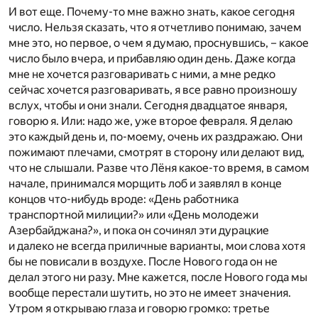
И вот еще. Почему-то мне важно знать, какое сегодня
число. Нельзя сказать, что я отчетливо понимаю, зачем
мне это, но первое, о чем я думаю, проснувшись, – какое
число было вчера, и прибавляю один день. Даже когда
мне не хочется разговаривать с ними, а мне редко
сейчас хочется разговаривать, я все равно произношу
вслух, чтобы и они знали. Сегодня двадцатое января,
говорю я. Или: надо же, уже второе февраля. Я делаю
это каждый день и, по-моему, очень их раздражаю. Они
пожимают плечами, смотрят в сторону или делают вид,
что не слышали. Разве что Лёня какое-то время, в самом
начале, принимался морщить лоб и заявлял в конце
концов что-нибудь вроде: «День работника
транспортной милиции?» или «День молодежи
Азербайджана?», и пока он сочинял эти дурацкие
и далеко не всегда приличные варианты, мои слова хотя
бы не повисали в воздухе. После Нового года он не
делал этого ни разу. Мне кажется, после Нового года мы
вообще перестали шутить, но это не имеет значения.
Утром я открываю глаза и говорю громко: третье