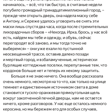
начиналось, – всё, что так быстро, в считаные недели
погубило громадный тринадцатимиллионный город, –
прежде чем открыть дверь, она надела маску себе
и Антону, и Сереже удалось уговорить ее снять эти
маски лишь спустя два часа, когда после стремительных
лихорадочных сборов – «Некогда, Ирка, брось, у нас всё
есть, найдем мы тебе и одежду, и обувь, сейчас
перегородят всё заново, и мы тогда точно не
выберемся» – они уже ехали по пустынной
неосвещенной трассе, оставив далеко позади
и мертвый город, и взбаламученные, истерически
бурлящие коттеджные поселки, перепуганные тем, что
кордонов больше нет и теперь их некому защитить.
Больше я не знаю ничего. Она вообще рассказала
очень немного, несмотря на то что, как только на улице
темнеет и единственным источником света в доме
становится тускло-оранжевая прямоугольная щель
вокруг закопченной печной дверцы, нам не остается
ничего, кроме разговоров. У нас еще осталось немного
керосина, но мы бережем его для особых случаев,