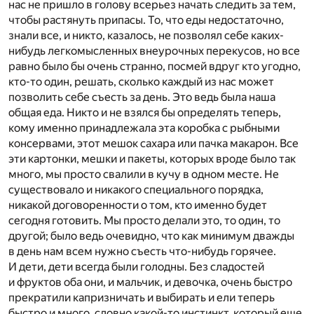
нас не пришло в голову всерьез начать следить за тем,
чтобы растянуть припасы. То, что еды недостаточно,
знали все, и никто, казалось, не позволял себе каких-
нибудь легкомысленных внеурочных перекусов, но все
равно было бы очень странно, посмей вдруг кто угодно,
кто-то один, решать, сколько каждый из нас может
позволить себе съесть за день. Это ведь была наша
общая еда. Никто и не взялся бы определять теперь,
кому именно принадлежала эта коробка с рыбными
консервами, этот мешок сахара или пачка макарон. Все
эти картонки, мешки и пакеты, которых вроде было так
много, мы просто свалили в кучу в одном месте. Не
существовало и никакого специального порядка,
никакой договоренности о том, кто именно будет
сегодня готовить. Мы просто делали это, то один, то
другой; было ведь очевидно, что как минимум дважды
в день нам всем нужно съесть что-нибудь горячее.
И дети, дети всегда были голодны. Без сладостей
и фруктов оба они, и мальчик, и девочка, очень быстро
прекратили капризничать и выбирать и ели теперь
быстро и много, словно какой-то инстинкт, который еще