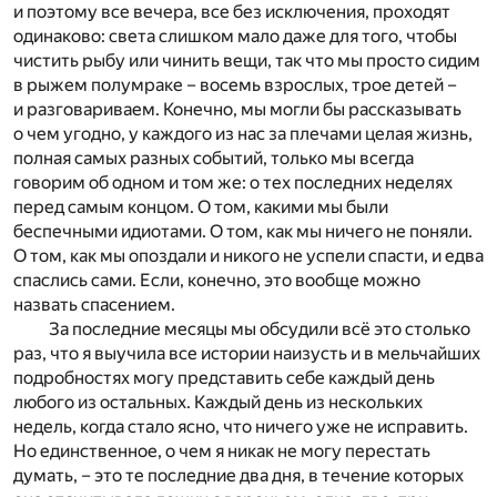
и поэтому все вечера, все без исключения, проходят
одинаково: света слишком мало даже для того, чтобы
чистить рыбу или чинить вещи, так что мы просто сидим
в рыжем полумраке – восемь взрослых, трое детей –
и разговариваем. Конечно, мы могли бы рассказывать
о чем угодно, у каждого из нас за плечами целая жизнь,
полная самых разных событий, только мы всегда
говорим об одном и том же: о тех последних неделях
перед самым концом. О том, какими мы были
беспечными идиотами. О том, как мы ничего не поняли.
О том, как мы опоздали и никого не успели спасти, и едва
спаслись сами. Если, конечно, это вообще можно
назвать спасением.
За последние месяцы мы обсудили всё это столько
раз, что я выучила все истории наизусть и в мельчайших
подробностях могу представить себе каждый день
любого из остальных. Каждый день из нескольких
недель, когда стало ясно, что ничего уже не исправить.
Но единственное, о чем я никак не могу перестать
думать, – это те последние два дня, в течение которых