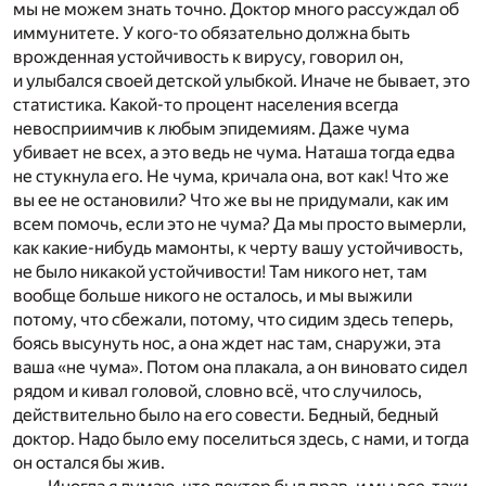
мы не можем знать точно. Доктор много рассуждал об
иммунитете. У кого-то обязательно должна быть
врожденная устойчивость к вирусу, говорил он,
и улыбался своей детской улыбкой. Иначе не бывает, это
статистика. Какой-то процент населения всегда
невосприимчив к любым эпидемиям. Даже чума
убивает не всех, а это ведь не чума. Наташа тогда едва
не стукнула его. Не чума, кричала она, вот как! Что же
вы ее не остановили? Что же вы не придумали, как им
всем помочь, если это не чума? Да мы просто вымерли,
как какие-нибудь мамонты, к черту вашу устойчивость,
не было никакой устойчивости! Там никого нет, там
вообще больше никого не осталось, и мы выжили
потому, что сбежали, потому, что сидим здесь теперь,
боясь высунуть нос, а она ждет нас там, снаружи, эта
ваша «не чума». Потом она плакала, а он виновато сидел
рядом и кивал головой, словно всё, что случилось,
действительно было на его совести. Бедный, бедный
доктор. Надо было ему поселиться здесь, с нами, и тогда
он остался бы жив.