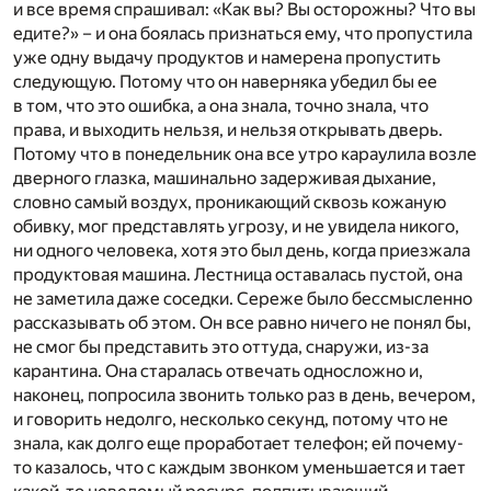
и все время спрашивал: «Как вы? Вы осторожны? Что вы
едите?» – и она боялась признаться ему, что пропустила
уже одну выдачу продуктов и намерена пропустить
следующую. Потому что он наверняка убедил бы ее
в том, что это ошибка, а она знала, точно знала, что
права, и выходить нельзя, и нельзя открывать дверь.
Потому что в понедельник она все утро караулила возле
дверного глазка, машинально задерживая дыхание,
словно самый воздух, проникающий сквозь кожаную
обивку, мог представлять угрозу, и не увидела никого,
ни одного человека, хотя это был день, когда приезжала
продуктовая машина. Лестница оставалась пустой, она
не заметила даже соседки. Сереже было бессмысленно
рассказывать об этом. Он все равно ничего не понял бы,
не смог бы представить это оттуда, снаружи, из-за
карантина. Она старалась отвечать односложно и,
наконец, попросила звонить только раз в день, вечером,
и говорить недолго, несколько секунд, потому что не
знала, как долго еще проработает телефон; ей почему-
то казалось, что с каждым звонком уменьшается и тает