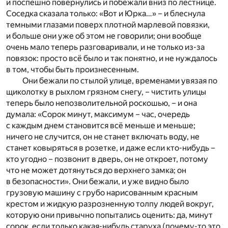
и поспешно повернулись и побежали вниз по лестнице.
Соседка сказала только: «Вот и Юрка…» – и блеснула
темными глазами поверх плотной марлевой повязки,
и больше они уже об этом не говорили; они вообще
очень мало теперь разговаривали, и не только из-за
повязок: просто всё было и так понятно, и не нуждалось
в том, чтобы быть произнесенным.
Они бежали по стылой улице, временами увязая по
щиколотку в рыхлом грязном снегу, – чистить улицы
теперь было непозволительной роскошью, – и она
думала: «Сорок минут, максимум – час, очередь
с каждым днем становится всё меньше и меньше;
ничего не случится, он не станет включать воду, не
станет ковыряться в розетке, и даже если кто-нибудь –
кто угодно – позвонит в дверь, он не откроет, потому
что не может дотянуться до верхнего замка; он
в безопасности». Они бежали, и уже видно было
грузовую машину с грубо нарисованным красным
крестом и жидкую разрозненную толпу людей вокруг,
которую они привычно попытались оценить: да, минут
сорок, если только какая-нибудь старуха (почему-то это