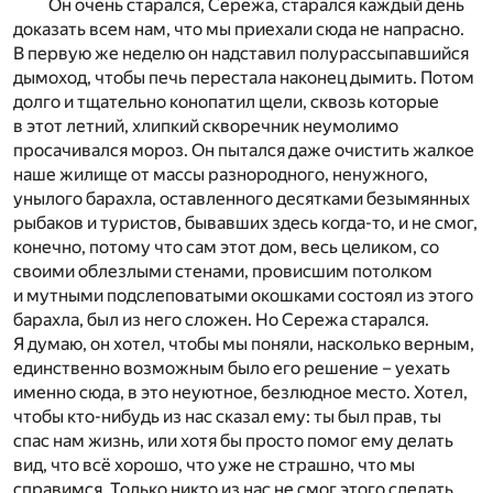
Он очень старался, Сережа, старался каждый день
доказать всем нам, что мы приехали сюда не напрасно.
В первую же неделю он надставил полурассыпавшийся
дымоход, чтобы печь перестала наконец дымить. Потом
долго и тщательно конопатил щели, сквозь которые
в этот летний, хлипкий скворечник неумолимо
просачивался мороз. Он пытался даже очистить жалкое
наше жилище от массы разнородного, ненужного,
унылого барахла, оставленного десятками безымянных
рыбаков и туристов, бывавших здесь когда-то, и не смог,
конечно, потому что сам этот дом, весь целиком, со
своими облезлыми стенами, провисшим потолком
и мутными подслеповатыми окошками состоял из этого
барахла, был из него сложен. Но Сережа старался.
Я думаю, он хотел, чтобы мы поняли, насколько верным,
единственно возможным было его решение – уехать
именно сюда, в это неуютное, безлюдное место. Хотел,
чтобы кто-нибудь из нас сказал ему: ты был прав, ты
спас нам жизнь, или хотя бы просто помог ему делать
вид, что всё хорошо, что уже не страшно, что мы
справимся. Только никто из нас не смог этого сделать,