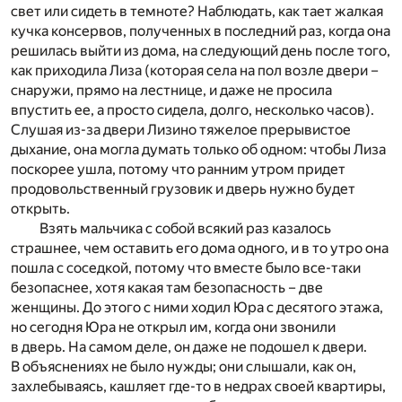
свет или сидеть в темноте? Наблюдать, как тает жалкая
кучка консервов, полученных в последний раз, когда она
решилась выйти из дома, на следующий день после того,
как приходила Лиза (которая села на пол возле двери –
снаружи, прямо на лестнице, и даже не просила
впустить ее, а просто сидела, долго, несколько часов).
Слушая из-за двери Лизино тяжелое прерывистое
дыхание, она могла думать только об одном: чтобы Лиза
поскорее ушла, потому что ранним утром придет
продовольственный грузовик и дверь нужно будет
открыть.
Взять мальчика с собой всякий раз казалось
страшнее, чем оставить его дома одного, и в то утро она
пошла с соседкой, потому что вместе было все-таки
безопаснее, хотя какая там безопасность – две
женщины. До этого с ними ходил Юра с десятого этажа,
но сегодня Юра не открыл им, когда они звонили
в дверь. На самом деле, он даже не подошел к двери.
В объяснениях не было нужды; они слышали, как он,
захлебываясь, кашляет где-то в недрах своей квартиры,