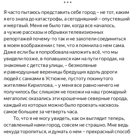
* * *
Я часто пытаюсь представить себе город – не тот, каким
я его знала до катастрофы, а сегодняшний – опустевший
и мертвый. Меня не было там, когда все началось,
а чужие рассказы и обрывки телевизионных
репортажей почему-то так и не захотели соединиться
в моем воображении с тем, что я помнила о нем сама.
Даже если бы я попробовала наложить всё, что мы
увидели позже, в попавшихся нам на пути городах, на
знакомые с детства улицы, – безмолвные
и равнодушные вереницы бредущих вдоль дороги
людей с санками в Устюжне, пустоту покинутого
жителями Кириллова, – у меня все равно ничего не
получилось бы: слишком не похожи на наш громадный
мегаполис оказались эти крошечные северные города,
каждый из которых можно было проехать насквозь
самое большее за четверть часа.
То, что я не могу увидеть, как он выглядит теперь,
оставленный нами город, совсем не страшно. Мне ведь
некуда торопиться, и думать о нем – прекрасный способ