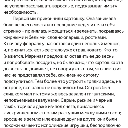
не успели расслышать взрослые, подсказывал им эту
необходимость.
Первой мы прикончили картошку. Она занимала
больше всего места и в последние недели вела себя
странно – принялась морщиться и зеленеть, покрываясь
жирными и белыми, словно опарыши, ростками.
К началу февраля у нас остался один неполный мешок,
и, признаться, есть ее стало уже страшновато. Кто-то
(кажется, Марина) предложил оставить ее до весны
и попробовать посадить, но было ясно, что картошка эта
до весны не доживет, не говоря уже о том, что никто из
нас не представлял себе, как именно к этому
подступиться. Тем более что устроить грядки здесь, на
острове, все равно не получилось бы. Остров был
слишком мал и к тому же весь завален гигантскими,
неподъемными валунами. Серые, рыжие и черные
глыбы торчали даже из-под снега, прислоняясь
к искривленным стволам растущих между ними сосен;
вросшие в землю и лежащие друг на друге, они были
похожи на чьи-то исполинские игрушки, беспорядочно