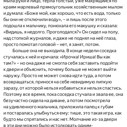
мыла руки и лицо, терла толстый, уже махрящийся по
краям марлевый прямоугольник хозяйственным мылом
и думала: «Боже мой, как хорошо, что есть вода, только
бы они не отключили воду», – и лишь после этого
подошла к мальчику, понюхала его макушку и сказала:
«Видишь, я недолго. Проголодался?» Он сидел на полу,
над стопкой журналов, и даже не поднял на неё глаза,
просто помотал головой – нет, я занят, потом.
Больше она не выходила. В конце недели соседка
стучалась к ней и кричала: «Ирочка! Ириша! Вы как
там?» – но она даже не смогла себя заставить подойти
к двери и объяснить, почему больше не может выйти
наружу. Просто не может снова идти туда, а потом
возвращаться, принося на себе невидимую липкую
заразу, от которой нельзя избавиться и нельзя спастись.
Поэтому все время, пока соседка стучала и звала ее, она
безучастно сидела на диване, а потом посмотрела
на удивленного мальчика, приложила палец к губам
и постаралась улыбнуться ему: тише, это такая игра, как
будто мы спрятались и нас нет. Молчание из-за двери
в эти дни можно было истолковать одним-