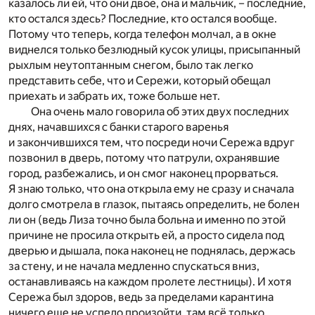
казалось ли ей, что они двое, она и мальчик, – последние,
кто остался здесь? Последние, кто остался вообще.
Потому что теперь, когда телефон молчал, а в окне
виднелся только безлюдный кусок улицы, присыпанный
рыхлым неутоптанным снегом, было так легко
представить себе, что и Сережи, который обещал
приехать и забрать их, тоже больше нет.
Она очень мало говорила об этих двух последних
днях, начавшихся с банки старого варенья
и закончившихся тем, что посреди ночи Сережа вдруг
позвонил в дверь, потому что патрули, охранявшие
город, разбежались, и он смог наконец прорваться.
Я знаю только, что она открыла ему не сразу и сначала
долго смотрела в глазок, пытаясь определить, не болен
ли он (ведь Лиза точно была больна и именно по этой
причине не просила открыть ей, а просто сидела под
дверью и дышала, пока наконец не поднялась, держась
за стену, и не начала медленно спускаться вниз,
останавливаясь на каждом пролете лестницы). И хотя
Сережа был здоров, ведь за пределами карантина
ничего еще не успело произойти, там всё только