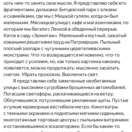
хоть чем-то занять свои мысли. Я представляю себе его
фрагментами, дольками: Битцевский парк с елками
и скамейками, где мы с Мишкой гуляли, когда он был
маленьким. Мясницкая улица с кафе и магазинчиками, по
которым мы бегали с Ленкой в обеденный перерыв.
Каток в саду «Эрмитаж». Маленький и мутный, зажатый
коваными решетками пруд на Патриарших. Пыльный
плоский зоопарк с чугунными церетелиевскими
монстрами. Что-то возвращается мгновенно, что-то
приходит с усилием, но, как только картинка наконец
появляется, можно продолжать: мысленно засы́пать
снегом. Убрать прохожих. Выключить свет.
Я представляю себе заметенные необитаемые
улицы с высокими сугробами брошенных автомобилей.
Погасшие светофоры, раскачивающиеся на ветру.
Облупившиеся, потускневшие рекламные щиты. Пустые
и гулкие мраморные вестибюли метро. Кинотеатры
с темными экранами и поднятыми мягкими сиденьями,
многоэтажные торговые центры с пыльными витринами
и остановившимися эскалаторами. Если бы каким-то