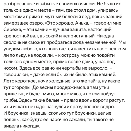
разбросанные и забытые своим хозяином. Не было их
только в одном месте – там, где стоял дом, упираясь
мостками прямо в мутный белесый лед, покрывавший
замерзшее озеро. «Это хорошо, Анька, – говорил мне
Сережа, – эти камни – лучшая защита, настоящий
крепостной вал, высокий и неприступный. Ни одна
сволочь не сможет пробраться сюда незамеченной. Мы
увидим любого, кто попытается навестить нас – пешком
ли по льду, на лодке ли, – к острову можно подойти
только в одном месте, прямо возле дома, у нас под
носом. Здесь все равно ни черта бы не выросло, –
говорил он, – даже если бы их не было, этих камней.
Лето короткое, ночи холодные, это же тайга, ну какие
тут огороды. До весны продержимся, а там утки
прилетят, и будет мясо, много мяса, а потом пойдут
грибы. Здесь такие белые – прямо вдоль дороги растут,
их и искать не надо, нагнулся и сразу полное ведро.
И брусника, знаешь, сколько тут брусники, целые
поляны, как будто ее нарочно сажали, ты такого не
видела никогда».