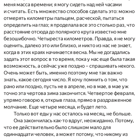
меня масса времени; я могу сидеть над ней часами
и считать. Есть множество способов сделать это: можно
отмерять километры пальцем, расческой, пытаться
определить на глаз; я проделала все это столько раз, что
расстояние отсюда до полярного круга известно мне
безошибочно. Четыреста километров. Правда, я не могу
оценить, далеко это или близко, и никто из нас не знает,
когда в этих краях начинается весна. Мы не догадались
задать этот вопрос в то время, пока у нас еще была такая
возможность, а сейчас уже поздно – спрашивать некого.
Очень может быть, именно поэтому мне так важно
знать, какое сегодня число. Я хочу помнить о том, что
рано или поздно, пусть не в апреле, но в мае, в мае уж
точно эта чертова зима закончится. Четвертое февраля,
упрямо говорю я, открыв глаза, прямо в раздраженное
молчание. Еще четыре месяца, и будет лето.
Только вот еды у нас осталось на месяц, не больше.
Она закончилась как-то вдруг, неожиданно. Потому,
что ее действительно было слишком мало для
одиннадцати человек, а может потому, что никому из