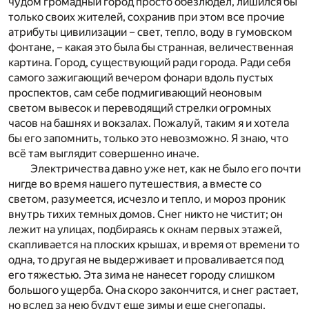
чудом громадный город просто обезлюдел, лишился бы
только своих жителей, сохранив при этом все прочие
атрибуты цивилизации – свет, тепло, воду в гумовском
фонтане, – какая это была бы странная, величественная
картина. Город, существующий ради города. Ради себя
самого зажигающий вечером фонари вдоль пустых
проспектов, сам себе подмигивающий неоновым
светом вывесок и переводящий стрелки огромных
часов на башнях и вокзалах. Пожалуй, таким я и хотела
бы его запомнить, только это невозможно. Я знаю, что
всё там выглядит совершенно иначе.
Электричества давно уже нет, как не было его почти
нигде во время нашего путешествия, а вместе со
светом, разумеется, исчезло и тепло, и мороз проник
внутрь тихих темных домов. Снег никто не чистит; он
лежит на улицах, подбираясь к окнам первых этажей,
скапливается на плоских крышах, и время от времени то
одна, то другая не выдерживает и проваливается под
его тяжестью. Эта зима не нанесет городу слишком
большого ущерба. Она скоро закончится, и снег растает,
но вслед за нею будут еще зимы и еще снегопады,