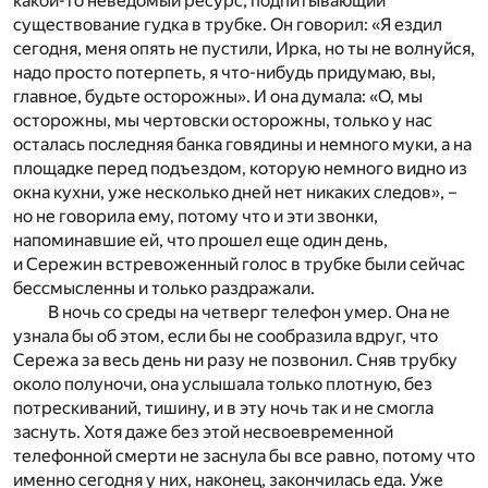
какой-то неведомый ресурс, подпитывающий
существование гудка в трубке. Он говорил: «Я ездил
сегодня, меня опять не пустили, Ирка, но ты не волнуйся,
надо просто потерпеть, я что-нибудь придумаю, вы,
главное, будьте осторожны». И она думала: «О, мы
осторожны, мы чертовски осторожны, только у нас
осталась последняя банка говядины и немного муки, а на
площадке перед подъездом, которую немного видно из
окна кухни, уже несколько дней нет никаких следов», –
но не говорила ему, потому что и эти звонки,
напоминавшие ей, что прошел еще один день,
и Сережин встревоженный голос в трубке были сейчас
бессмысленны и только раздражали.
В ночь со среды на четверг телефон умер. Она не
узнала бы об этом, если бы не сообразила вдруг, что
Сережа за весь день ни разу не позвонил. Сняв трубку
около полуночи, она услышала только плотную, без
потрескиваний, тишину, и в эту ночь так и не смогла
заснуть. Хотя даже без этой несвоевременной
телефонной смерти не заснула бы все равно, потому что
именно сегодня у них, наконец, закончилась еда. Уже