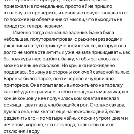
приезжал и в понедельник, просто ей не пришло
в голову это проверить, и невольно почувствовала что-
то похожее на облегчение от мысли, что выходить не
придется, теперь незачем.
Именно тогда она нашла варенье. Банка была
небольшая, полуторалитровая, с рыжими разводами
ржавчины на туго прикрученной крышке, которую она
долго не могла отвинтить и уже начала прикидывать, как
бы поаккуратнее разбить банку, чтобы осталось как
можно меньше осколков. Но крышка неожиданно
поддалась, брызнув в стороны колючей сахарной пылью.
Варенье было старое, почти черное и чудовищно
приторное. Она попыталась выложить его на тарелку
как-нибудь покрасивее, чтобы порадовать мальчика, и в
конце концов у нее получилась комковатая веселая
рожица – два глаза, улыбающийся рот. Столько сахара,
думала она, нам хватит еще на несколько дней, если
разделить его – по четыре чайных ложки утром, днем и
вечером, хорошо, что есть вода, только бы они не
отключили воду.