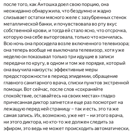
после того, как Антошка доел свою порцию, она
неожиданно обнаружила, что бездумно и жадно
слизывает остатки мясного желе с зазубренных стенок
металлической банки, и почувствовала во рту вкус
собственной крови, и тогда ей стало ясно, что отсрочка,
которую она себе выторговала, только что кончилась.
Всю ночь она просидела возле включенного телевизора;
она теперь вообще не выключала телевизор, хотя уже
неделю он показывал только три идущие в записи
передачи по кругу, в одном и том же порядке, который
она выучила наизусть: эффективные меры
предосторожности в период эпидемии, обращение
главного санитарного врача, списки пунктов экстренной
помощи. Вот сейчас, после слов «сохраняйте
спокойствие, оставайтесь на своих местах» гладко
причесанная диктор запнется и еще раз посмотрит на
лежащую перед ней страницу – так и есть, это та же
самая запись. Их, возможно, уже нет – ни этого врача,
ни этого диктора, но кто-то же должен следить за
эфиром, это ведь не может происходить автоматически,