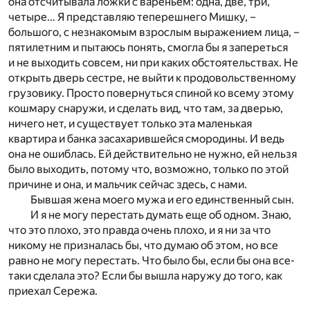
она отсчитывала ложки с вареньем: одна, две, три,
четыре… Я представляю теперешнего Мишку, –
большого, с незнакомым взрослым выражением лица, –
пятилетним и пытаюсь понять, смогла бы я запереться
и не выходить совсем, ни при каких обстоятельствах. Не
открыть дверь сестре, не выйти к продовольственному
грузовику. Просто повернуться спиной ко всему этому
кошмару снаружи, и сделать вид, что там, за дверью,
ничего нет, и существует только эта маленькая
квартира и банка засахарившейся смородины. И ведь
она не ошиблась. Ей действительно не нужно, ей нельзя
было выходить, потому что, возможно, только по этой
причине и она, и мальчик сейчас здесь, с нами.
Бывшая жена моего мужа и его единственный сын.
И я не могу перестать думать еще об одном. Знаю,
что это плохо, это правда очень плохо, и я ни за что
никому не призналась бы, что думаю об этом, но все
равно не могу перестать. Что было бы, если бы она все-
таки сделала это? Если бы вышла наружу до того, как
приехал Сережа.