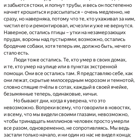
и забьются стоки, и лопнут трубы, и весь он постепенно
начнет крошиться и рассыпаться – очень медленно, не
сразу, но наверняка, потому что те, кто ухаживал за ним,
чистил его и ремонтировал, исчезли и уже не вернутся.
Наверное, остались птицы – утки на незамерзающих
прудах, вороны над пустырями; возможно, остались
бродячие собаки, хотя теперь им, должно быть, нечего
стало есть.
Люди тоже остались. Те, кто умер в своих домах,
и те, кто умер на улице или в пунктах экстренной
помощи. Они все остались там. Я представляю себе, как
они лежат, скрытые милосердным морозом и темнотой,
словно спящие пчёлы в сотах, каждый в своей ячейке,
безымянные теперь, одинаковые, ничьи.
Но бывают дни, когда я уверена, что это
невозможно. Вопреки всему, что говорили в новостях,
и всему, что мы видели своими глазами, невозможно,
чтобы тринадцать миллионов человек просто умерли
все разом, одновременно, не сопротивляясь. Мы ведь
застали только начало, и ни один из нас не видел конца;