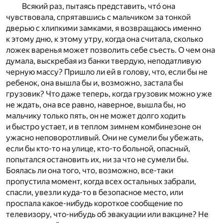
Всякий раз, пытаясь представить, что́ она
чувствовала, спрятавшись с мальчиком за тонкой
дверью с хлипкими замками, я возвращаюсь именно
к этому дню, к этому утру, когда она считала, сколько
ложек варенья может позволить себе съесть. О чем она
думала, выскребая из банки твердую, неподатливую
черную массу? Пришло ли ей в голову, что, если бы не
ребенок, она вышла бы и, возможно, застала бы
грузовик? Что даже теперь, когда грузовик можно уже
не ждать, она все равно, наверное, вышла бы, но
мальчику только пять, он не может долго ходить
и быстро устает, и в теплом зимнем комбинезоне он
ужасно неповоротливый. Они не сумели бы убежать,
если бы кто-то на улице, кто-то больной, опасный,
попытался остановить их, ни за что не сумели бы.
Боялась ли она того, что, возможно, все-таки
пропустила момент, когда всех остальных забрали,
спасли, увезли куда-то в безопасное место, или
проспала какое-нибудь короткое сообщение по
телевизору, что-нибудь об эвакуации или вакцине? Не