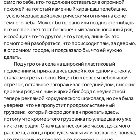
само по себе, кто-то должен оставаться в огромной,
похожей на толстый каменный карандаш телебашне,
тускло мерцающей электрическими огнями на фоне
темного неба. Может быть, рано или поздно кто-нибудь
всё же прервет этот бесконечный закольцованный ряд
и сообщит что-то другое, что угодно, лишь бы это
помогло ей разобраться, что происходит там, за дверью,
в огромном городе, и подсказало бы, что ей нужно
делать.
Под утро она села на широкий пластиковый
подоконник и, прижавшись щекой к холодному стеклу,
стала смотреть в окно. Виден был совсем небольшой
отрезок, остальное загораживал соседний дом, высокие
деревья рядом с ним и яркий билборд с неуместной
теперь рекламой коркуновского шоколада, но она была
уверена, что не пропустит продовольственный
грузовик, который скоро должен проехать здесь,
потому что кроме этого грузовика по улице давно уже
никто не ездил. Она ждала несколько часов, до самого
рассвета, а когда проснулся мальчик и позвал ее, поняла,
что грузовик не приедет; что, возможно, он не