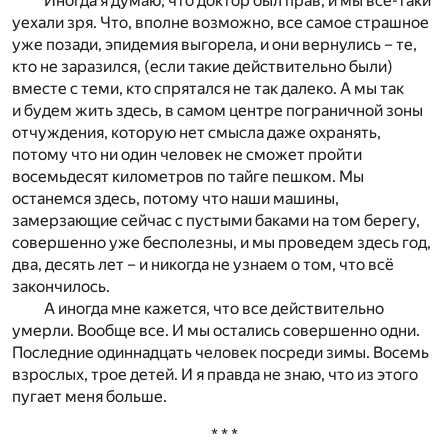
Иногда я думаю, что доктор был прав, и мы все-таки
уехали зря. Что, вполне возможно, все самое страшное
уже позади, эпидемия выгорела, и они вернулись – те,
кто не заразился, (если такие действительно были)
вместе с теми, кто спрятался не так далеко. А мы так
и будем жить здесь, в самом центре пограничной зоны
отчуждения, которую нет смысла даже охранять,
потому что ни один человек не сможет пройти
восемьдесят километров по тайге пешком. Мы
останемся здесь, потому что наши машины,
замерзающие сейчас с пустыми баками на том берегу,
совершенно уже бесполезны, и мы проведем здесь год,
два, десять лет – и никогда не узнаем о том, что всё
закончилось.
А иногда мне кажется, что все действительно
умерли. Вообще все. И мы остались совершенно одни.
Последние одиннадцать человек посреди зимы. Восемь
взрослых, трое детей. И я правда не знаю, что из этого
пугает меня больше.
* * *