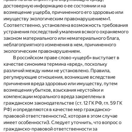
достоверную информацию о ее состоянии и на
возмещение ущерба, причиненного его здоровью или
имуществу экологическим правонарушением»
1
.
Соответственно, установлена возможность требования
устранения последствий умаления всякого охраняемого
законом материального или нематериального блага,
неблагоприятного изменения в нем, причиненного
экологическим правонарушением.
В российском праве слово «ущерб» выступает в
качестве синонима термина «вред», поскольку
различий между ними не установлено. Правила,
регулирующие отношения, возникшие вследствие
причинения вреда здоровью или имуществу, путем
возмещения убытков, взыскания неустойки и
компенсации морального вреда закреплены в
гражданском законодательстве (ст. 12 ГК РФ, гл. 59 ГК
РФ) и определяются в качестве мер гражданско-
правовой ответственности
2
, которая в этом случае
имеет особенности
3
. Следует уточнить, что вопрос о
гражданско-правовой ответственности за