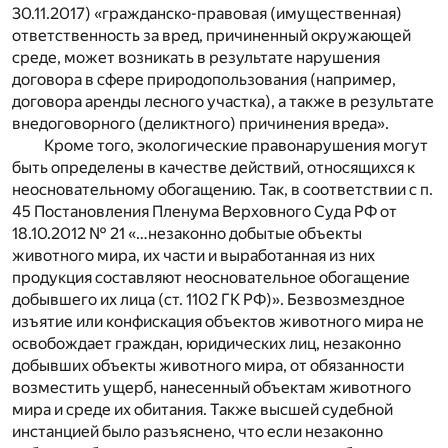
30.11.2017) «гражданско-правовая (имущественная)
ответственность за вред, причиненный окружающей
среде, может возникать в результате нарушения
договора в сфере природопользования (например,
договора аренды лесного участка), а также в результате
внедоговорного (деликтного) причинения вреда».
Кроме того, экологические правонарушения могут
быть определены в качестве действий, относящихся к
неосновательному обогащению. Так, в соответствии с п.
45 Постановления Пленума Верховного Суда РФ от
18.10.2012 № 21 «…незаконно добытые объекты
животного мира, их части и выработанная из них
продукция составляют неосновательное обогащение
добывшего их лица (ст. 1102 ГК РФ)». Безвозмездное
изъятие или конфискация объектов животного мира не
освобождает граждан, юридических лиц, незаконно
добывших объекты животного мира, от обязанности
возместить ущерб, нанесенный объектам животного
мира и среде их обитания. Также высшей судебной
инстанцией было разъяснено, что если незаконно