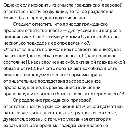
Однако если исходить из смысла гражданско-правовой
ответственности, ее функций, то такое разделение
может быть проведено доктринально.
Следует отметить, что природа гражданско-
правовой ответственности — дискуссионный вопрос в
цивилистике. Советскими учеными было выработано
несколько подходов к ее определению
7
.
Ответственность понимали как правоотношение
8
, как
наказание
9
, как особую обязанность
10
, как правовое
состояние
11
, как исполнение субъективной гражданской
обязанности
12
. Ее часто обозначают как обязанность
лица нести предусмотренные нормами права
отрицательные последствия за совершенное
правонарушение, выражающиеся в лишении
правонарушителя прав (благ) в пользу потерпевшего
13
.
Определение гражданско-правовой
ответственности в рамках цивилистической догматики
наталкивается на значительные трудности, которые,
думается, связаны с тем, что указанная категория
охватывает разнородные гражданско-правовые