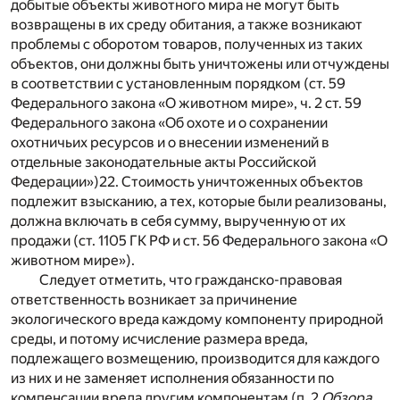
добытые объекты животного мира не могут быть
возвращены в их среду обитания, а также возникают
проблемы с оборотом товаров, полученных из таких
объектов, они должны быть уничтожены или отчуждены
в соответствии с установленным порядком (ст. 59
Федерального закона «О животном мире», ч. 2 ст. 59
Федерального закона «Об охоте и о сохранении
охотничьих ресурсов и о внесении изменений в
отдельные законодательные акты Российской
Федерации»)
22
. Стоимость уничтоженных объектов
подлежит взысканию, а тех, которые были реализованы,
должна включать в себя сумму, вырученную от их
продажи (ст. 1105 ГК РФ и ст. 56 Федерального закона «О
животном мире»).
Следует отметить, что гражданско-правовая
ответственность возникает за причинение
экологического вреда каждому компоненту природной
среды, и потому исчисление размера вреда,
подлежащего возмещению, производится для каждого
из них и не заменяет исполнения обязанности по
компенсации вреда другим компонентам (п. 2
Обзора