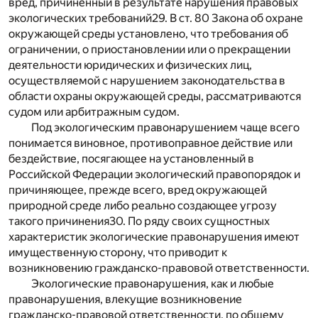
вред, причиненный в результате нарушения правовых
экологических требований
29
. В ст. 80 Закона об охране
окружающей среды установлено, что требования об
ограничении, о приостановлении или о прекращении
деятельности юридических и физических лиц,
осуществляемой с нарушением законодательства в
области охраны окружающей среды, рассматриваются
судом или арбитражным судом.
Под экологическим правонарушением чаще всего
понимается виновное, противоправное действие или
бездействие, посягающее на установленный в
Российской Федерации экологический правопорядок и
причиняющее, прежде всего, вред окружающей
природной среде либо реально создающее угрозу
такого причинения
30
. По ряду своих сущностных
характеристик экологические правонарушения имеют
имущественную сторону, что приводит к
возникновению гражданско-правовой ответственности.
Экологические правонарушения, как и любые
правонарушения, влекущие возникновение
гражданско-правовой ответственности, по общему