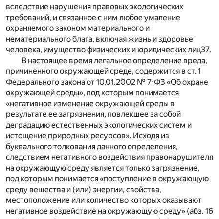
вследствие нарушения правовых экологических
требований, и связанное с ним любое умаление
охраняемого законом материального и
нематериального блага, включая жизнь и здоровье
человека, имущество физических и юридических лиц
37
.
В настоящее время легальное определение вреда,
причиненного окружающей среде, содержится в ст. 1
Федерального закона от 10.01.2002 № 7-ФЗ «Об охране
окружающей среды», под которым понимается
«негативное изменение окружающей среды в
результате ее загрязнения, повлекшее за собой
деградацию естественных экологических систем и
истощение природных ресурсов». Исходя из
буквального толкования данного определения,
следствием негативного воздействия правонарушителя
на окружающую среду является только загрязнение,
под которым понимается «поступление в окружающую
среду вещества и (или) энергии, свойства,
местоположение или количество которых оказывают
негативное воздействие на окружающую среду» (абз. 16