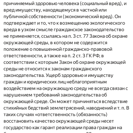
причиняемый здоровью человека (социальный вред), и
вред имуществу, находящемуся в частной или
публичной собственности (экономический вред). Он
подтверждает и то, что к возмещению экологического
вреда в узком смысле гражданское законодательство
не применяется, ссылаясь на п. 3 ст. 77 Закона об охране
окружающей среды, в котором не содержится
положение о повышенной гражданско-правовой
ответственности, а также на п. 2 ст. 3 ГК РФ, в
соответствии с которым Закон об охране окружающей
среды не относится к законам гражданского
законодательства. Ущерб здоровью и имуществу
граждан и юридических лиц неблагоприятным
воздействием на окружающую среду не всегда связан с
нарушением требований законодательства об
окружающей среде. Он может причиняться вследствие
стихийных бедствий землетрясений, наводнений и т. п. В
таких случаях «ответственность (обязанность)
восстановить качество окружающей среды несет
государство как гарант реализации права граждан на