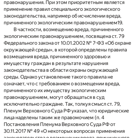
правонарушения. При этом приоритетным является
применение правил специального экологического
законодательства, например об исчислении вреда,
причиненного экологическим правонарушением
19
.
В частности, возмещению вреда, причиненного
экологическим правонарушением, посвящена ст. 79
Федерального закона от 10.01.2002 № 7-ФЗ «Об охране
окружающей среды», в которой определены правила
возмещения вреда, причиненного здоровью и
имуществу граждан в результате нарушения
законодательства в области охраны окружающей
среды. Однако установление такого правила не
означает, что с требованием о возмещении вреда,
причиненного их имуществу экологическим
правонарушением, могут обращаться в суд
исключительно граждане. Так, толкуя смысл ст. 79,
Пленум Верховного Суда РФ указал, что юридические
лица наделены таким же правомочием (п. 4
Постановления Пленума Верховного Суда РФ от
30.11.2017 № 49 «О некоторых вопросах применения
законодательства о возмещении вреда, причиненного