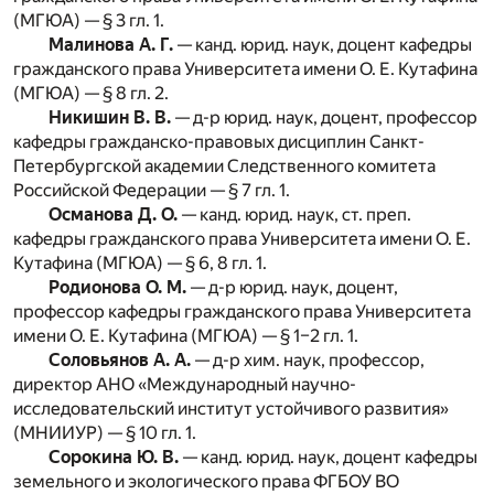
(МГЮА) — § 3 гл. 1.
Малинова А. Г.
— канд. юрид. наук, доцент кафедры
гражданского права Университета имени О. Е. Кутафина
(МГЮА) — § 8 гл. 2.
Никишин В. В.
— д-р юрид. наук, доцент, профессор
кафедры гражданско-правовых дисциплин Санкт-
Петербургской академии Следственного комитета
Российской Федерации — § 7 гл. 1.
Османова Д. О.
— канд. юрид. наук, ст. преп.
кафедры гражданского права Университета имени О. Е.
Кутафина (МГЮА) — § 6, 8 гл. 1.
Родионова О. М.
— д-р юрид. наук, доцент,
профессор кафедры гражданского права Университета
имени О. Е. Кутафина (МГЮА) — § 1–2 гл. 1.
Соловьянов А. А.
— д-р хим. наук, профессор,
директор АНО «Международный научно-
исследовательский институт устойчивого развития»
(МНИИУР) — § 10 гл. 1.
Сорокина Ю. В.
— канд. юрид. наук, доцент кафедры
земельного и экологического права ФГБОУ ВО