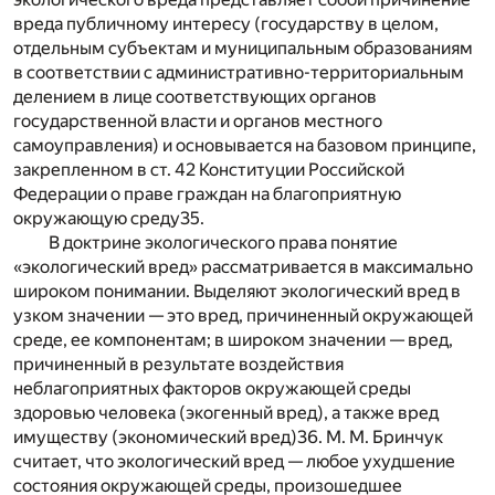
вреда публичному интересу (государству в целом,
отдельным субъектам и муниципальным образованиям
в соответствии с административно-территориальным
делением в лице соответствующих органов
государственной власти и органов местного
самоуправления) и основывается на базовом принципе,
закрепленном в ст. 42 Конституции Российской
Федерации о праве граждан на благоприятную
окружающую среду
35
.
В доктрине экологического права понятие
«экологический вред» рассматривается в максимально
широком понимании. Выделяют экологический вред в
узком значении — это вред, причиненный окружающей
среде, ее компонентам; в широком значении — вред,
причиненный в результате воздействия
неблагоприятных факторов окружающей среды
здоровью человека (экогенный вред), а также вред
имуществу (экономический вред)
36
. М. М. Бринчук
считает, что экологический вред — любое ухудшение
состояния окружающей среды, произошедшее