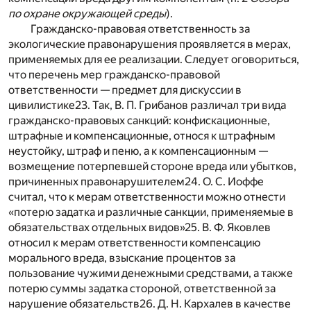
по охране окружающей среды
).
Гражданско-правовая ответственность за
экологические правонарушения проявляется в мерах,
применяемых для ее реализации. Следует оговориться,
что перечень мер гражданско-правовой
ответственности — предмет для дискуссии в
цивилистике
23
. Так, В. П. Грибанов различал три вида
гражданско-правовых санкций: конфискационные,
штрафные и компенсационные, относя к штрафным
неустойку, штраф и пеню, а к компенсационным —
возмещение потерпевшей стороне вреда или убытков,
причиненных правонарушителем
24
. О. С. Иоффе
считал, что к мерам ответственности можно отнести
«потерю задатка и различные санкции, применяемые в
обязательствах отдельных видов»
25
. В. Ф. Яковлев
относил к мерам ответственности компенсацию
морального вреда, взыскание процентов за
пользование чужими денежными средствами, а также
потерю суммы задатка стороной, ответственной за
нарушение обязательств
26
. Д. Н. Кархалев в качестве