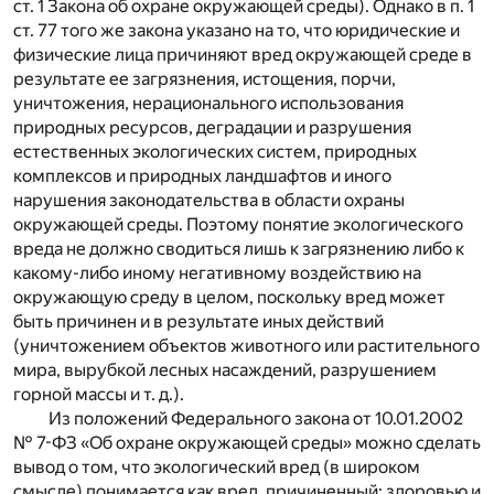
ст. 1 Закона об охране окружающей среды). Однако в п. 1
ст. 77 того же закона указано на то, что юридические и
физические лица причиняют вред окружающей среде в
результате ее загрязнения, истощения, порчи,
уничтожения, нерационального использования
природных ресурсов, деградации и разрушения
естественных экологических систем, природных
комплексов и природных ландшафтов и иного
нарушения законодательства в области охраны
окружающей среды. Поэтому понятие экологического
вреда не должно сводиться лишь к загрязнению либо к
какому-либо иному негативному воздействию на
окружающую среду в целом, поскольку вред может
быть причинен и в результате иных действий
(уничтожением объектов животного или растительного
мира, вырубкой лесных насаждений, разрушением
горной массы и т. д.).
Из положений Федерального закона от 10.01.2002
№ 7-ФЗ «Об охране окружающей среды» можно сделать
вывод о том, что экологический вред (в широком
смысле) понимается как вред, причиненный: здоровью и