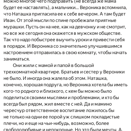
можно многое чего подправить (не всегда же мама
будет ее наставлять), а мальчики… Вероника вспомнила,
что Наташка пригласила ее к себе вечером. А там будет
Иван. От этой мысли по спине пробежали приятные
мурашки. Пусть он на нее, как на девчонку и не смотрит,
но все же сегодня она окажется в мужском обществе.
Так что надо побыстрее выучить уроки и привести себя
в порядок. И Вероника со значительно улучшившимся
настроением отправилась в свою комнату, чтобы начать
заниматься.
Они жили с мамой и папой в большой
трехкомнатной квартире. Братьев и сестер у Вероники
не было. И иногда она жалела об этом. Наташка,
конечно, хорошая подруга, но Вероника хотела бы иметь
кого-то родного и близкого, с кем бы можно было
поделиться своими мыслями и проблемами, и кто бы
всегда был рядом, жил вместе с ней. Да и мамино
чересчур ответственное воспитание ложилось бы
не только на одни ее порой уж слишком покладистые
плечи, но и еще на чьи-нибудь, возможно, более
свободолюбивые и непокорные. Но это были мечты. А,