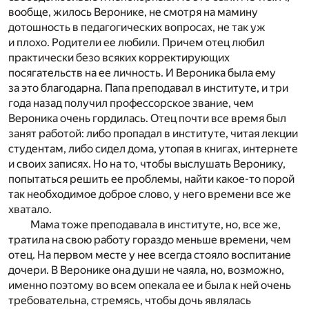
вообще, жилось Веронике, не смотря на мамину
дотошность в педагогических вопросах, не так уж
и плохо. Родители ее любили. Причем отец любил
практически безо всяких корректирующих
посягательств на ее личность. И Вероника была ему
за это благодарна. Папа преподавал в институте, и три
года назад получил профессорское звание, чем
Вероника очень гордилась. Отец почти все время был
занят работой: либо пропадал в институте, читая лекции
студентам, либо сидел дома, утопая в книгах, интернете
и своих записях. Но на то, чтобы выслушать Веронику,
попытаться решить ее проблемы, найти какое-то порой
так необходимое доброе слово, у него времени все же
хватало.
Мама тоже преподавала в институте, но, все же,
тратила на свою работу гораздо меньше времени, чем
отец. На первом месте у нее всегда стояло воспитание
дочери. В Веронике она души не чаяла, но, возможно,
именно поэтому во всем опекала ее и была к ней очень
требовательна, стремясь, чтобы дочь являлась