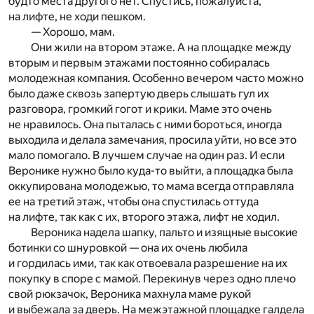
будто места другого нет. Спустись, пожалуйста,
на лифте, не ходи пешком.
— Хорошо, мам.
Они жили на втором этаже. А на площадке между
вторым и первым этажами постоянно собиралась
молодежная компания. Особенно вечером часто можно
было даже сквозь запертую дверь слышать гул их
разговора, громкий гогот и крики. Маме это очень
не нравилось. Она пыталась с ними бороться, иногда
выходила и делала замечания, просила уйти, но все это
мало помогало. В лучшем случае на один раз. И если
Веронике нужно было куда-то выйти, а площадка была
оккупирована молодежью, то мама всегда отправляла
ее на третий этаж, чтобы она спустилась оттуда
на лифте, так как с их, второго этажа, лифт не ходил.
Вероника надела шапку, пальто и изящные высокие
ботинки со шнуровкой — она их очень любила
и гордилась ими, так как отвоевала разрешение на их
покупку в споре с мамой. Перекинув через одно плечо
свой рюкзачок, Вероника махнула маме рукой
и выбежала за дверь. На межэтажной площадке галдела