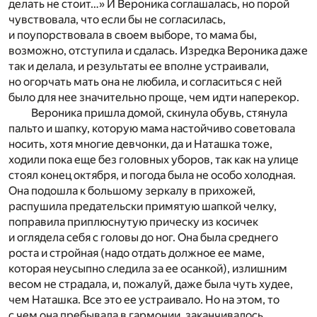
делать не стоит…» И Вероника соглашалась, но порой
чувствовала, что если бы не согласилась,
и поупорствовала в своем выборе, то мама бы,
возможно, отступила и сдалась. Изредка Вероника даже
так и делала, и результаты ее вполне устраивали,
но огорчать мать она не любила, и согласиться с ней
было для нее значительно проще, чем идти наперекор.
Вероника пришла домой, скинула обувь, стянула
пальто и шапку, которую мама настойчиво советовала
носить, хотя многие девчонки, да и Наташка тоже,
ходили пока еще без головных уборов, так как на улице
стоял конец октября, и погода была не особо холодная.
Она подошла к большому зеркалу в прихожей,
распушила предательски примятую шапкой челку,
поправила приплюснутую прическу из косичек
и оглядела себя с головы до ног. Она была среднего
роста и стройная (надо отдать должное ее маме,
которая неусыпно следила за ее осанкой), излишним
весом не страдала, и, пожалуй, даже была чуть худее,
чем Наташка. Все это ее устраивало. Но на этом, то
с чем она пребывала в гармонии, заканчивалось.