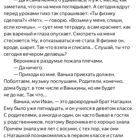
заметила, что он на меня поглядывает. А сегодня вдруг
перед уроками тихо так спрашивает: «Ты физику
сделала?» «Нет», — говорю. «Возьми у меня, спиши,
если хочешь», — сует мне тетрадку, а сам краснеет, как
рак вареный и глаза опускает. Смотреть на меня
стесняется. Ну, я отказываться не стала. В физике он,
вроде, шарит. Так что взяла и списала… Слушай, ты что
сегодня вечером делаешь?
Вероника в раздумье пожала плечами.
— Да ничего.
— Приходи ко мне. Ванька приехать должен.
Поболтаем, музыку послушаем. Родители, конечно,
дома будут, в том числе и Ванькины, но им будет
не до нас. Так что…
Ванька, или Иван, — это двоюродный брат Наташки.
Ему было уже пятнадцать, и он учился в девятом классе.
С родителями, а иногда и один, он часто бывал в гостях
у родственников, поэтому Вероника его хорошо знала.
Причем знала уже лет с восьми, с тех пор, как они
с Наташкой познакомились в первом классе и стали