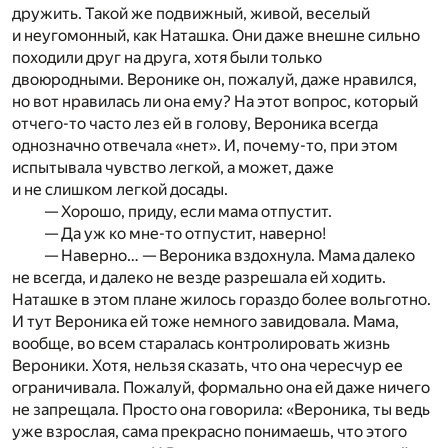
дружить. Такой же подвижный, живой, веселый
и неугомонный, как Наташка. Они даже внешне сильно
походили друг на друга, хотя были только
двоюродными. Веронике он, пожалуй, даже нравился,
но вот нравилась ли она ему? На этот вопрос, который
отчего-то часто лез ей в голову, Вероника всегда
однозначно отвечала «нет». И, почему-то, при этом
испытывала чувство легкой, а может, даже
и не слишком легкой досады.
— Хорошо, приду, если мама отпустит.
— Да уж ко мне-то отпустит, наверно!
— Наверно… — Вероника вздохнула. Мама далеко
не всегда, и далеко не везде разрешала ей ходить.
Наташке в этом плане жилось гораздо более вольготно.
И тут Вероника ей тоже немного завидовала. Мама,
вообще, во всем старалась контролировать жизнь
Вероники. Хотя, нельзя сказать, что она чересчур ее
ограничивала. Пожалуй, формально она ей даже ничего
не запрещала. Просто она говорила: «Вероника, ты ведь
уже взрослая, сама прекрасно понимаешь, что этого