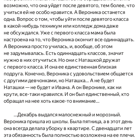
возможно, что она уйдет после девятого, тем более, что
учиться ей не особо нравится. А Вероника останется
одна. Вопрос о том, чтобы уйти после девятого класса
в какой-нибудь техникум или колледж дома даже
не обсуждался. Уже с первого класса мама была
настроена на то, что Вероника окончит все одиннадцать.
А Вероника просто училась, и, вообще, об этом
не задумывалась. Есть одиннадцать классов, значит
нужно в них отучиться. Но они с Наташкой дружат
с первого класса. И она ее единственная близкая
подруга. Конечно, Вероника с удовольствием общается
с другими девчонками, но Наташка… А не будет
Наташки — не будет и Ивана. А он Веронике, как ни
крути, все-таки нравился. И он был единственный, кто
обращал на нее хоть какое-то внимание…
…Декабрь выдался малоснежный и морозный.
Вероника пришла из школы. Была пятница, а в этот день
она всегда делала уборку в квартире. С двенадцати лет
эта обязанность была полностью возложена на ее плечи.