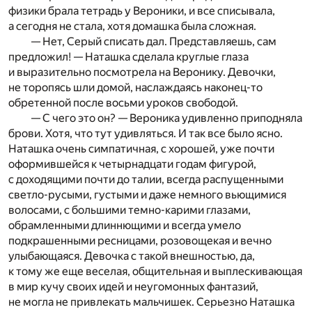
физики брала тетрадь у Вероники, и все списывала,
а сегодня не стала, хотя домашка была сложная.
— Нет, Серый списать дал. Представляешь, сам
предложил! — Наташка сделала круглые глаза
и выразительно посмотрела на Веронику. Девочки,
не торопясь шли домой, наслаждаясь наконец-то
обретенной после восьми уроков свободой.
— С чего это он? — Вероника удивленно приподняла
брови. Хотя, что тут удивляться. И так все было ясно.
Наташка очень симпатичная, с хорошей, уже почти
оформившейся к четырнадцати годам фигурой,
с доходящими почти до талии, всегда распущенными
светло-русыми, густыми и даже немного вьющимися
волосами, с большими темно-карими глазами,
обрамленными длиннющими и всегда умело
подкрашенными ресницами, розовощекая и вечно
улыбающаяся. Девочка с такой внешностью, да,
к тому же еще веселая, общительная и выплескивающая
в мир кучу своих идей и неугомонных фантазий,
не могла не привлекать мальчишек. Серьезно Наташка