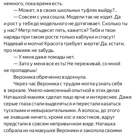
немного, пока время есть.
— Может, я в своих школьных туфлях выйду?..
— Совсем с ума сошла. Модели так не ходят. Да
и рост у тебя до модельного не дотягивает. Сколько ты
у нас? Метр пятьдесят пять, кажется? Тебя и твои
наряды при таком росте только каблуки и спасут!
Надевай и молчи! Красота требует жертв! Да, кстати,
про макияж не забудь.
— У меня даже помады нет.
— Зато у меня все есть! Не переживай, со мной
не пропадешь!
Вероника обреченно вздохнула.
Через час Вероника с трудом могла узнать себя
в зеркале. Умело нанесенный опытной в этих делах
Наташкой макияж сделал лицо ярче и интереснее. Даже
серые глаза стали выделяться и перестали казаться
тусклыми и невыразительными. А волосы, до этого
не знавшие ничего, кроме кос и хвостиков, вдруг
предстали в совсем непривычном виде. Наташка
собрала их на макушке Вероники и заколола своими