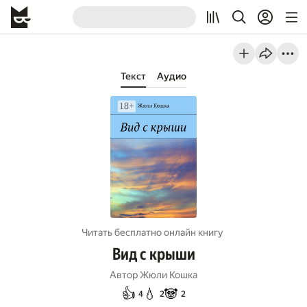
Текст
Аудио
Читать бесплатно онлайн книгу
Вид с крыши
Автор
Жюли Кошка
👍
💧
🐼
4
2
2