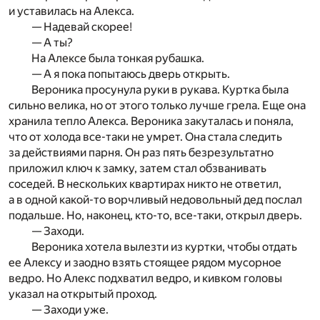
и уставилась на Алекса.
— Надевай скорее!
— А ты?
На Алексе была тонкая рубашка.
— А я пока попытаюсь дверь открыть.
Вероника просунула руки в рукава. Куртка была
сильно велика, но от этого только лучше грела. Еще она
хранила тепло Алекса. Вероника закуталась и поняла,
что от холода все-таки не умрет. Она стала следить
за действиями парня. Он раз пять безрезультатно
приложил ключ к замку, затем стал обзванивать
соседей. В нескольких квартирах никто не ответил,
а в одной какой-то ворчливый недовольный дед послал
подальше. Но, наконец, кто-то, все-таки, открыл дверь.
— Заходи.
Вероника хотела вылезти из куртки, чтобы отдать
ее Алексу и заодно взять стоящее рядом мусорное
ведро. Но Алекс подхватил ведро, и кивком головы
указал на открытый проход.
— Заходи уже.