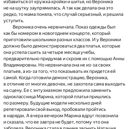
избавиться от кружка кройки и шитья, но Вероника
не на шутку заупрямилась. А так как делала она это
редко, то мама поняла, что случай серьезный, и решила
уступить.
Вероника очень нервничала. Показ одежды был
как бы номером в новогоднем концерте, который
приготовили школьники разных классов. И у Вероники
должно было демонстрироваться два платья, которые
она успела сшить за четыре месяца учебы,
предварительно придумав и скроив их с помощью Анны
Владимировны. Но нервничала она не из-за своих
платьев, а из-за того, что показывать их придется ей
самой. Когда готовили демонстрацию, Вероника,
в отличие от многих девочек, не захотела сама выходить
на сцену. Ее с энтузиазмом предложила заменить
одноклассница Марина, которой платья пришлись
по размеру. Будущие модели несколько дней
репетировали свой выход, пробовали пройтись
в нарядах. А вчера вечером Марина вдруг позвонила
и сказала, что ее завтра не будет, потому что она
заболела. Вероника стала в панике звонить Наташке