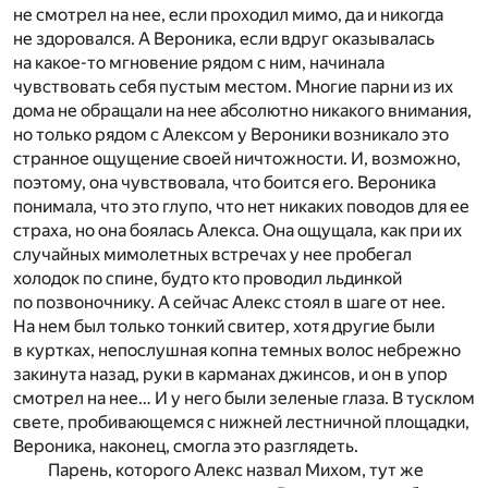
не смотрел на нее, если проходил мимо, да и никогда
не здоровался. А Вероника, если вдруг оказывалась
на какое-то мгновение рядом с ним, начинала
чувствовать себя пустым местом. Многие парни из их
дома не обращали на нее абсолютно никакого внимания,
но только рядом с Алексом у Вероники возникало это
странное ощущение своей ничтожности. И, возможно,
поэтому, она чувствовала, что боится его. Вероника
понимала, что это глупо, что нет никаких поводов для ее
страха, но она боялась Алекса. Она ощущала, как при их
случайных мимолетных встречах у нее пробегал
холодок по спине, будто кто проводил льдинкой
по позвоночнику. А сейчас Алекс стоял в шаге от нее.
На нем был только тонкий свитер, хотя другие были
в куртках, непослушная копна темных волос небрежно
закинута назад, руки в карманах джинсов, и он в упор
смотрел на нее… И у него были зеленые глаза. В тусклом
свете, пробивающемся с нижней лестничной площадки,
Вероника, наконец, смогла это разглядеть.
Парень, которого Алекс назвал Михом, тут же