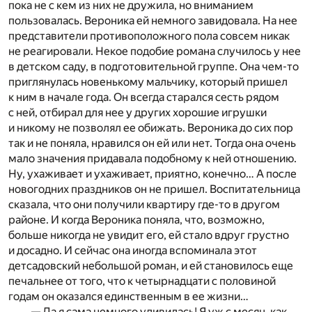
пока не с кем из них не дружила, но вниманием
пользовалась. Вероника ей немного завидовала. На нее
представители противоположного пола совсем никак
не реагировали. Некое подобие романа случилось у нее
в детском саду, в подготовительной группе. Она чем-то
приглянулась новенькому мальчику, который пришел
к ним в начале года. Он всегда старался сесть рядом
с ней, отбирал для нее у других хорошие игрушки
и никому не позволял ее обижать. Вероника до сих пор
так и не поняла, нравился он ей или нет. Тогда она очень
мало значения придавала подобному к ней отношению.
Ну, ухаживает и ухаживает, приятно, конечно… А после
новогодних праздников он не пришел. Воспитательница
сказала, что они получили квартиру где-то в другом
районе. И когда Вероника поняла, что, возможно,
больше никогда не увидит его, ей стало вдруг грустно
и досадно. И сейчас она иногда вспоминала этот
детсадовский небольшой роман, и ей становилось еще
печальнее от того, что к четырнадцати с половиной
годам он оказался единственным в ее жизни…
— Да я сама немного удивилась! Я уж с месяц, как