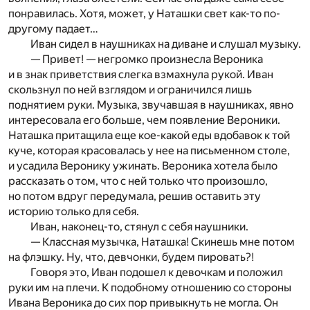
понравилась. Хотя, может, у Наташки свет как-то по-
другому падает…
Иван сидел в наушниках на диване и слушал музыку.
— Привет! — негромко произнесла Вероника
и в знак приветствия слегка взмахнула рукой. Иван
скользнул по ней взглядом и ограничился лишь
поднятием руки. Музыка, звучавшая в наушниках, явно
интересовала его больше, чем появление Вероники.
Наташка притащила еще кое-какой еды вдобавок к той
куче, которая красовалась у нее на письменном столе,
и усадила Веронику ужинать. Вероника хотела было
рассказать о том, что с ней только что произошло,
но потом вдруг передумала, решив оставить эту
историю только для себя.
Иван, наконец-то, стянул с себя наушники.
— Классная музычка, Наташка! Скинешь мне потом
на флэшку. Ну, что, девчонки, будем пировать?!
Говоря это, Иван подошел к девочкам и положил
руки им на плечи. К подобному отношению со стороны
Ивана Вероника до сих пор привыкнуть не могла. Он