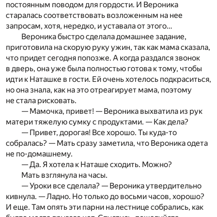
постоянным поводом для гордости. И Вероника
старалась соответствовать возложенным на нее
запросам, хотя, нередко, и уставала от этого…
Вероника быстро сделала домашнее задание,
приготовила на скорую руку ужин, так как мама сказала,
что придет сегодня попозже. А когда раздался звонок
в дверь, она уже была полностью готова к тому, чтобы
идти к Наташке в гости. Ей очень хотелось подкраситься,
но она знала, как на это отреагирует мама, поэтому
не стала рисковать.
— Мамочка, привет! — Вероника выхватила из рук
матери тяжелую сумку с продуктами. — Как дела?
— Привет, дорогая! Все хорошо. Ты куда-то
собралась? — Мать сразу заметила, что Вероника одета
не по-домашнему.
— Да. Я хотела к Наташе сходить. Можно?
Мать взглянула на часы.
— Уроки все сделала? — Вероника утвердительно
кивнула. — Ладно. Но только до восьми часов, хорошо?
И еще. Там опять эти парни на лестнице собрались, как