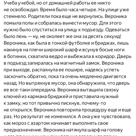
Учеба учебой, но от домашней работы ее никто
не освобождал. Время было часа четыре. На улице уже
стемнело. Родители пока еще не вернулись. Вероника
помыла полы и собралась вынести мусор. Для этого
нужно было спуститься на улицу к подъезду. Одеваться
было лень — ну, не околеет же она за десять секунд!
Вероника, как была в тонкой футболке и бриджах, лишь
накинув на плечи широкий шарф и всунув босые ноги
в ботинки, схватила ведро и выбежала в коридор. Дверь
в подъезд запиралась на магнитный замок. Вероника
при выходе, распахнула ее пошире, надеясь успеть
заскочить обратно, пока та очень медленно двигается
назад. Но вытряхнув мусор, она обнаружила, что дверь
ее все-таки опередила. Вероника вытащила связку
ключей из кармана бриджей и приставила нужный
к замку, но тот привычно пискнув, почему-то
не открылся. Вероника повторила процедуру еще и еще
раз. Но результат не изменился. А она уже чувствовала,
как мороз с азартом начинает выполнять свое
предназначение. Вероника натянула шарф на голову