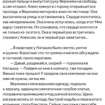
разжал пальцы и выпустил руку Вероники на свободу,
а сам отошел. Алекс кивнул в сторону открывшегося
прохода, и Вероника метнулась вниз по лестнице. Она
выскочила на улицу и остановилась. Сердце колотилось,
как ненормальное. Она очень испугалась, когда этот Мих
вдруг схватил ее. Но сознавала, что сердце колотится
не только из-за этого. Она в первый
раз встретилась
глазами с Алексом, он в первый раз заметил ее…
…В квартире у Наташки было светло, уютно
и шумно. Взрослые что-то громко и весело обсуждали
в гостиной, пахло пирогами.
— Давай, раздевайся, скорей! — торопила ее
Наташка. — Пойдем ко мне в комнату, там посидим.
Ванька тоже пришел! У предков своя компания: ни они
нам не нужны, ни мы им.
Вероника сняла верхнюю одежду, подошла
к зеркалу, одернула симпатичное голубое платье,
поправила примявшиеся под шапкой волосы. Щеки
раскраснелись от холода, быстрой ходьбы и пережитого
волнения, глаза блестели. Сейчас она даже сама себе