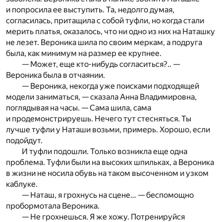
и попросила ее выступить. Та, недолго думая,
согласилась, притащила с собой туфли, но когда стали
мерить платья, оказалось, что ни одно из них на Наташку
не лезет. Вероника шила по своим меркам, а подруга
была, как минимум на размер ее крупнее.
— Может, еще кто-нибудь согласиться?.. —
Вероника была в отчаянии.
— Вероника, некогда уже поисками подходящей
модели заниматься, — сказала Анна Владимировна,
поглядывая на часы. — Сама шила, сама
и продемонстрируешь. Нечего тут стесняться. Ты
лучше туфли у Наташи возьми, примерь. Хорошо, если
подойдут.
И туфли подошли. Только возникла еще одна
проблема. Туфли были на высоких шпильках, а Вероника
в жизни не носила обувь на таком высоченном и узком
каблуке.
— Наташ, я грохнусь на сцене… — беспомощно
пробормотала Вероника.
— Не грохнешься. Я же хожу. Потренируйся