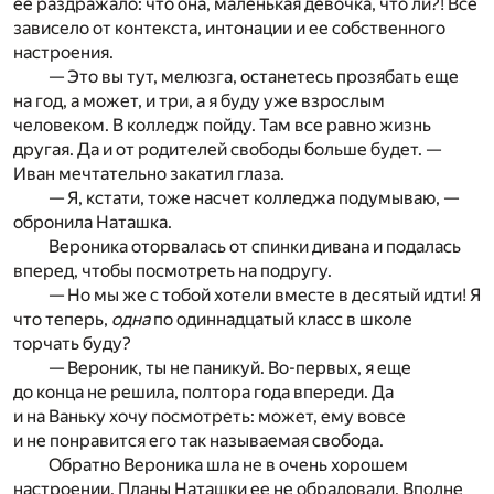
ее раздражало: что она, маленькая девочка, что ли?! Все
зависело от контекста, интонации и ее собственного
настроения.
— Это вы тут, мелюзга, останетесь прозябать еще
на год, а может, и три, а я буду уже взрослым
человеком. В колледж пойду. Там все равно жизнь
другая. Да и от родителей свободы больше будет. —
Иван мечтательно закатил глаза.
— Я, кстати, тоже насчет колледжа подумываю, —
обронила Наташка.
Вероника оторвалась от спинки дивана и подалась
вперед, чтобы посмотреть на подругу.
— Но мы же с тобой хотели вместе в десятый идти! Я
что теперь,
одна
по одиннадцатый класс в школе
торчать буду?
— Вероник, ты не паникуй. Во-первых, я еще
до конца не решила, полтора года впереди. Да
и на Ваньку хочу посмотреть: может, ему вовсе
и не понравится его так называемая свобода.
Обратно Вероника шла не в очень хорошем
настроении. Планы Наташки ее не обрадовали. Вполне