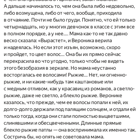
А дальше начиналось то, чем она была либо недовольно,
либо возмущена, либо от чего, вообще, приходила
в отчаяние. Почти не было груди. Понятно, что ей только
четырнадцать, но у многих девчонок в классе с этим все
в полном порядке, а у нее…. Мама как-то не так давно
веско сказала: «Вырастет», и Вероника верила
и надеялась. Но если этот изъян, возможно, скоро
и пройдет, то цвет волос… Она бы их прямо сейчас
перекрасила во что угодно, только чтобы не видеть
этого безобразия в зеркале. Но мама неустанно
восторгалась ее волосами! Рыжие… Нет, ни огненно-
рыжие, и ни какие-нибудь там каштановые или
с медным отливом, как у красавиц из романов, а светло-
рыжие, даже не светло, а блекло рыжие. Веронике
казалось, что прежде, чем ее волосы попали к ней, их
долго-долго держали под палящим солнцем, и отдали ей
только тогда, когда они стали полностью выцветшими,
слинявшими и обесцвеченными. Длинные прямые
блекло рыжие патлы — она воспринимала их именно так.
Состричь бы, но опять не советовала мама.