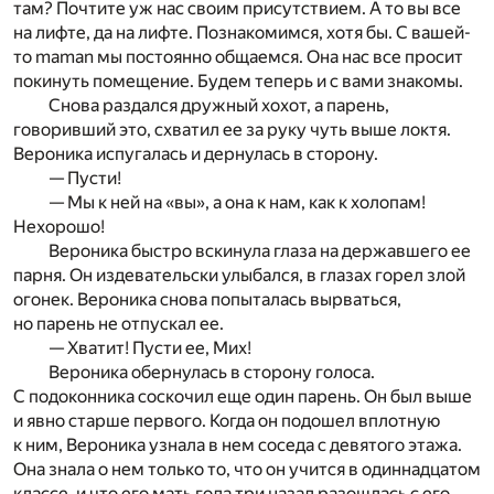
там? Почтите уж нас своим присутствием. А то вы все
на лифте, да на лифте. Познакомимся, хотя бы. С вашей-
то maman мы постоянно общаемся. Она нас все просит
покинуть помещение. Будем теперь и с вами знакомы.
Снова раздался дружный хохот, а парень,
говоривший это, схватил ее за руку чуть выше локтя.
Вероника испугалась и дернулась в сторону.
— Пусти!
— Мы к ней на «вы», а она к нам, как к холопам!
Нехорошо!
Вероника быстро вскинула глаза на державшего ее
парня. Он издевательски улыбался, в глазах горел злой
огонек. Вероника снова попыталась вырваться,
но парень не отпускал ее.
— Хватит! Пусти ее, Мих!
Вероника обернулась в сторону голоса.
С подоконника соскочил еще один парень. Он был выше
и явно старше первого. Когда он подошел вплотную
к ним, Вероника узнала в нем соседа с девятого этажа.
Она знала о нем только то, что он учится в одиннадцатом
классе, и что его мать года три назад разошлась с его