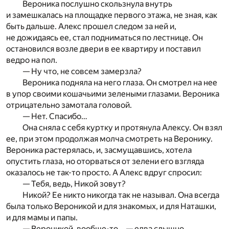
Вероника послушно скользнула внутрь
и замешкалась на площадке первого этажа, не зная, как
быть дальше. Алекс прошел следом за ней и,
не дожидаясь ее, стал подниматься по лестнице. Он
остановился возле двери в ее квартиру и поставил
ведро на пол.
— Ну что, не совсем замерзла?
Вероника подняла на него глаза. Он смотрел на нее
в упор своими кошачьими зелеными глазами. Вероника
отрицательно замотала головой.
— Нет. Спасибо…
Она сняла с себя куртку и протянула Алексу. Он взял
ее, при этом продолжая молча смотреть на Веронику.
Вероника растерялась, и, засмущавшись, хотела
опустить глаза, но оторваться от зелени его взгляда
оказалось не так-то просто. А Алекс вдруг спросил:
— Тебя, ведь, Никой зовут?
Никой? Ее никто никогда так не называл. Она всегда
была только Вероникой и для знакомых, и для Наташки,
и для мамы и папы.
— Вероникой, вообще-то… — едва слышно