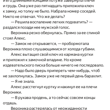
и его длинными концами потуже завернула плечи
и грудь. Она уже раз пятнадцать приложила ключ
к замку, но толку не было. Набрала номер соседей.
Никто не отвечал. Что же делать?
— Решила воспаление легких подхватить? —
раздался позади нее мужской голос.
Вероника резко обернулась. Прямо за ее спиной
стоял Алекс.
— Замок не открывается, — пробормотала
Вероника плохо слушающимися от холода губами.
Алекс вытащил свой ключ из кармана куртки
и приложил к замочной впадине. Но кроме
издевательского писка больше ничего не последовало.
— Надо было дверь припереть чем-нибудь, чтоб
не захлопнулась. Замок уже не первый день барахлит.
— Я не знала.
Алекс расстегнул куртку и накинул ее на плечи
Вероники.
— В рукава продень, а то сейчас совсем концы
отдашь.
Вероника растерялась от неожиданности