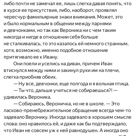
либо почти не замечал ее, лишь слегка давая понять, что
в курсе ее присутствия, либо, наоборот, проявлял
чересчур фамильярные знаки внимания. Может, это
и было нормальным в общении между парнями
и девчонками, но так как Вероника ни с чем таким
никогда и нигде в отношении себя больше
не сталкивалась, то это казалось ей немного странным,
хотя, возможно, именно подобное отношение
притягивало ее к Ивану.
Они поели и уселись на диван, причем Иван
втиснулся между ними и закинул руки им на плечи,
слегка приобняв обеих.
— Ну все, девчонки, еще полгода и я вольная птица.
— Ты что, дальше учиться не собираешься?! —
удивилась Вероника.
— Собираюсь, Вероничка, но не в школе. — Это
ласково-пренебрежительное обращение всегда чем-то
задевало Веронику. Иногда задевало в хорошем смысле
слова: оно нравилось ей, и даже как бы подтверждало,
что Иван не совсем уж к ней равнодушен. А иногда оно