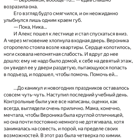
возразила она.
Его взгляд будто смягчился, и он неожиданно
улыбнулся лишь одним краем губ.
— Пока, Ника…
И Алекс пошел к лестнице и стал спускаться вниз.
А через мгновение хлопнула входная дверь. Вероника
оторопело стояла возле квартиры. Сердце колотилось,
ноги сковала непонятная слабость. И вдруг до нее
дошло: ему не надо было домой, к себе на девятый этаж,
он увидел ее у двери раздетую, пытающуюся попасть
в подъезд, и подошел, чтобы помочь. Помочь ей…
…До каникул и новогодних праздников оставалось
совсем чуть-чуть. Наступил последний учебный день.
Контрольные были уже все написаны, оценки, как
всегда, выглядели очень прилично. Мама, конечно,
мечтала, чтобы Вероника была круглой отличницей,
но она почти постоянно немного не дотягивала, хотя
занималась на совесть, и порой, на пределе своих
возможностей. В этот раз была четверка по химии.