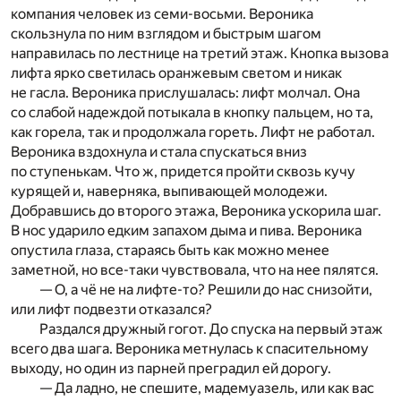
компания человек из семи-восьми. Вероника
скользнула по ним взглядом и быстрым шагом
направилась по лестнице на третий этаж. Кнопка вызова
лифта ярко светилась оранжевым светом и никак
не гасла. Вероника прислушалась: лифт молчал. Она
со слабой надеждой потыкала в кнопку пальцем, но та,
как горела, так и продолжала гореть. Лифт не работал.
Вероника вздохнула и стала спускаться вниз
по ступенькам. Что ж, придется пройти сквозь кучу
курящей и, наверняка, выпивающей молодежи.
Добравшись до второго этажа, Вероника ускорила шаг.
В нос ударило едким запахом дыма и пива. Вероника
опустила глаза, стараясь быть как можно менее
заметной, но все-таки чувствовала, что на нее пялятся.
— О, а чё не на лифте-то? Решили до нас снизойти,
или лифт подвезти отказался?
Раздался дружный гогот. До спуска на первый этаж
всего два шага. Вероника метнулась к спасительному
выходу, но один из парней преградил ей дорогу.
— Да ладно, не спешите, мадемуазель, или как вас