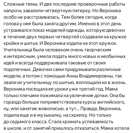
Сложные темы. И две последние проверочные работы
напрочь завалили четвертную пятерку. Но Вероника
особо не расстраивалась. Тем более сегодня, когда
голова у нее была занята другим. Именно в этот день
устраивался показ моделей одежды, которую девочки
в течение двух первых четвертей создавали на кружке
кройки и шитья. И Вероника ходила на этот кружок.
Учительница была человеком очень творческим
и интересным, умела подать много новых и необычных
идей и всегда поддерживала таковые от своих
подопечных. Девочки сами придумывали различные
модели, а потом с помощью Анны Владимировны, так
звали их учительницу по шитью, воплощали их в жизнь.
Вероника посещала ее уроки уже третий год. Мама
только плечами пожимала на увлечение дочки. Она бы
гораздо больше поприветствовала курсы английского,
ну, или занятие живописью, а тут… Правда, Вероника,
ходила еще и в музыкалку, на скрипку. Но только
до седьмого класса. Стала хромать успеваемость
в школе, и от занятий пришлось отказаться. Мама хотела