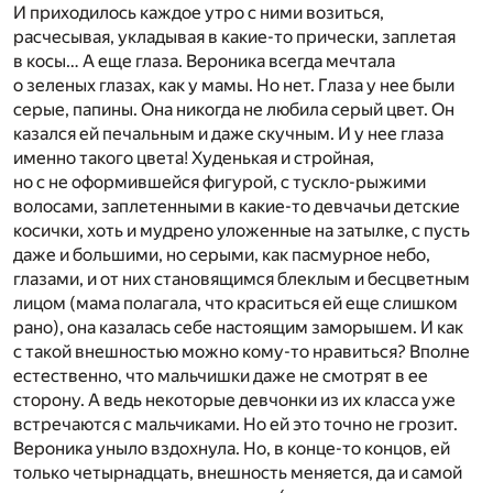
И приходилось каждое утро с ними возиться,
расчесывая, укладывая в какие-то прически, заплетая
в косы… А еще глаза. Вероника всегда мечтала
о зеленых глазах, как у мамы. Но нет. Глаза у нее были
серые, папины. Она никогда не любила серый цвет. Он
казался ей печальным и даже скучным. И у нее глаза
именно такого цвета! Худенькая и стройная,
но с не оформившейся фигурой, с тускло-рыжими
волосами, заплетенными в какие-то девчачьи детские
косички, хоть и мудрено уложенные на затылке, с пусть
даже и большими, но серыми, как пасмурное небо,
глазами, и от них становящимся блеклым и бесцветным
лицом (мама полагала, что краситься ей еще слишком
рано), она казалась себе настоящим заморышем. И как
с такой внешностью можно кому-то нравиться? Вполне
естественно, что мальчишки даже не смотрят в ее
сторону. А ведь некоторые девчонки из их класса уже
встречаются с мальчиками. Но ей это точно не грозит.
Вероника уныло вздохнула. Но, в конце-то концов, ей
только четырнадцать, внешность меняется, да и самой