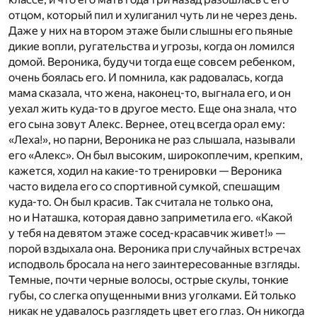
отцом, который пил и хулиганил чуть ли не через день.
Даже у них на втором этаже были слышны его пьяные
дикие вопли, ругательства и угрозы, когда он ломился
домой. Вероника, будучи тогда еще совсем ребенком,
очень боялась его. И помнила, как радовалась, когда
мама сказала, что жена, наконец-то, выгнала его, и он
уехал жить куда-то в другое место. Еще она знала, что
его сына зовут Алекс. Вернее, отец всегда орал ему:
«Леха!», но парни, Вероника не раз слышала, называли
его «Алекс». Он был высоким, широкоплечим, крепким,
кажется, ходил на какие-то тренировки — Вероника
часто видела его со спортивной сумкой, спешащим
куда-то. Он был красив. Так считала не только она,
но и Наташка, которая давно заприметила его. «Какой
у тебя на девятом этаже сосед-красавчик живет!» —
порой вздыхала она. Вероника при случайных встречах
исподволь бросала на него заинтересованные взгляды.
Темные, почти черные волосы, острые скулы, тонкие
губы, со слегка опущенными вниз уголками. Ей только
никак не удавалось разглядеть цвет его глаз. Он никогда