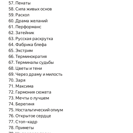
Пенаты
Сила живых основ
Раскол
Драма желаний
Перформанс
Затейник
Русская раскрутка
Фабрика блефа
Экстрим
Терминократия
Терминалы судьбы
Цветы и тени
Через драму и милость
Заря
Максима
Гармония сюжета
Мечты о лучшем
Берегиня
Ностальгический опиум
Открытое сердце
Стоп–кадр
Приметы