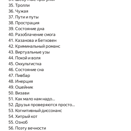
Тролли
Чужая
Пути и путы
Прострация
Состояние дна
Разоблачение смога
Казанова и Бетховен
Криминальный романс
Виртуальные узы
Покой и воля
Оккультистка
Состояние сна
Пивбар
Инерция
Ошейник
Визави
Как мало нам надо…
Друзья проверяются просто…
Когнитивный диссонанс
Хитрый кот
Озноб
Поэту вечности