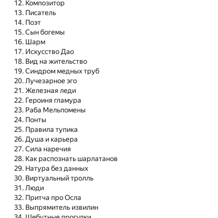
Композитор
Писатель
Поэт
Сын богемы
Шарм
Искусство Дао
Вид на жительство
Синдром медных труб
Лучезарное эго
Железная леди
Героиня гламура
Раба Мельпомены
Понты
Правила тупика
Душа и карьера
Сила наречия
Как распознать шарлатанов
Натура без данных
Виртуальный тролль
Люди
Притча про Осла
Выпрямитель извилин
Шебутные прогулки