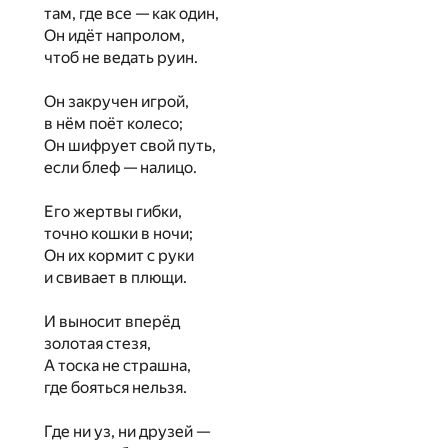
там, где все — как один,
Он идёт напролом,
чтоб не ведать руин.
Он закручен игрой,
в нём поёт колесо;
Он шифрует свой путь,
если блеф — налицо.
Его жертвы гибки,
точно кошки в ночи;
Он их кормит с руки
и свивает в плющи.
И выносит вперёд
золотая стезя,
А тоска не страшна,
где бояться нельзя.
Где ни уз, ни друзей —