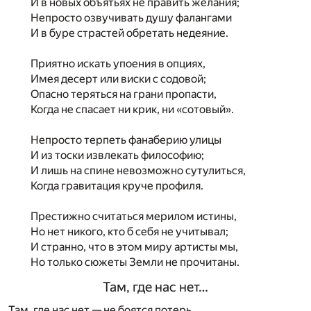
И в новых объятьях не править желания;
Непросто озвучивать душу фалангами
И в буре страстей обретать недеяние.
Приятно искать упоения в опциях,
Имея десерт или виски с содовой;
Опасно теряться на грани пропасти,
Когда не спасает ни крик, ни «сотовый».
Непросто терпеть фанаберию улицы
И из тоски извлекать философию;
И лишь на спине невозможно сутулиться,
Когда гравитация круче профиля.
Престижно считаться мерилом истины,
Но нет никого, кто б себя не учитывал;
И странно, что в этом миру артисты мы,
Но только сюжеты Земли не прочитаны.
Там, где нас нет…
Там, где нас нет — не боятся потерь