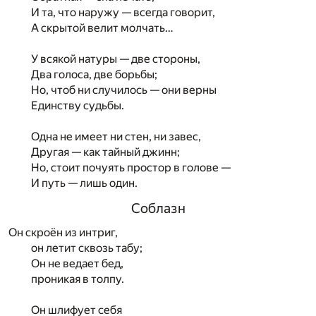
И та, что наружу — всегда говорит,
А скрытой велит молчать…
У всякой натуры — две стороны,
Два голоса, две борьбы;
Но, чтоб ни случилось — они верны
Единству судьбы.
Одна не имеет ни стен, ни завес,
Другая — как тайный джинн;
Но, стоит почуять простор в голове —
И путь — лишь один.
Соблазн
Он скроён из интриг,
он летит сквозь табу;
Он не ведает бед,
проникая в толпу.
Он шлифует себя