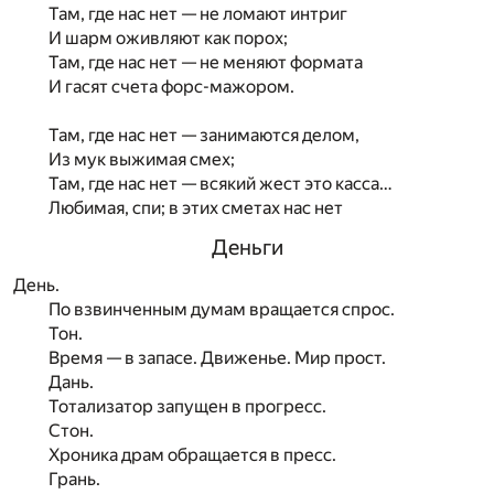
Там, где нас нет — не ломают интриг
И шарм оживляют как порох;
Там, где нас нет — не меняют формата
И гасят счета форс-мажором.
Там, где нас нет — занимаются делом,
Из мук выжимая смех;
Там, где нас нет — всякий жест это касса…
Любимая, спи; в этих сметах нас нет
Деньги
День.
По взвинченным думам вращается спрос.
Тон.
Время — в запасе. Движенье. Мир прост.
Дань.
Тотализатор запущен в прогресс.
Стон.
Хроника драм обращается в пресс.
Грань.