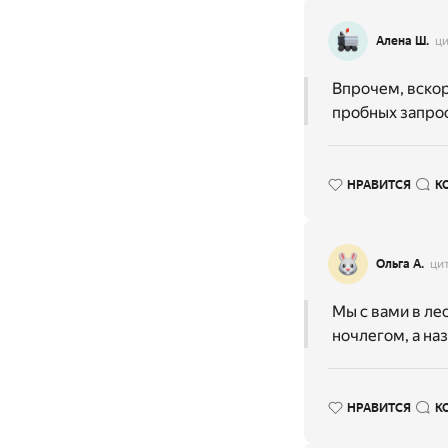
Алена Ш.
ци
Впрочем, вскор
пробных запро
НРАВИТСЯ
К
Ольга А.
ци
Мы с вами в ле
ночлегом, а на
НРАВИТСЯ
К