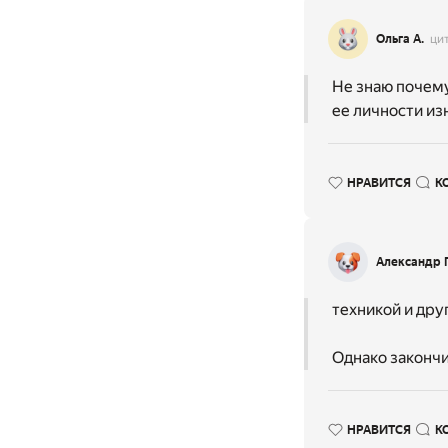
Ольга А.
ци
Не знаю почему
ее личности из
НРАВИТСЯ
К
Александр
техникой и друг
Однако закончи
НРАВИТСЯ
К