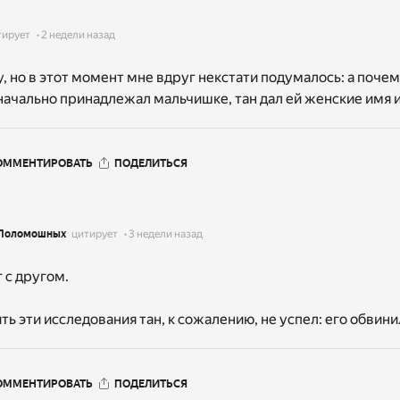
тирует
2 недели назад
, но в этот момент мне вдруг некстати подумалось: а почем
начально принадлежал мальчишке, тан дал ей женские имя и
ОММЕНТИРОВАТЬ
ПОДЕЛИТЬСЯ
 Поломошных
цитирует
3 недели назад
 с другом.
ть эти исследования тан, к сожалению, не успел: его обвин
ОММЕНТИРОВАТЬ
ПОДЕЛИТЬСЯ