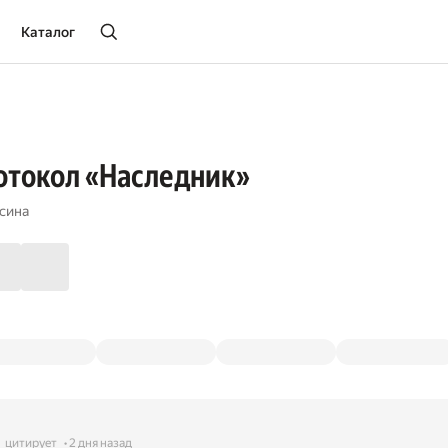
Каталог
отокол «Наследник»
сина
цитирует
2 дня назад