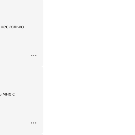
л несколько
ь мне с