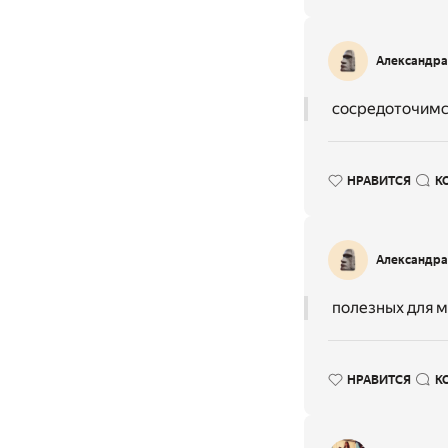
Александра
сосредоточимся
НРАВИТСЯ
К
Александра
полезных для м
НРАВИТСЯ
К