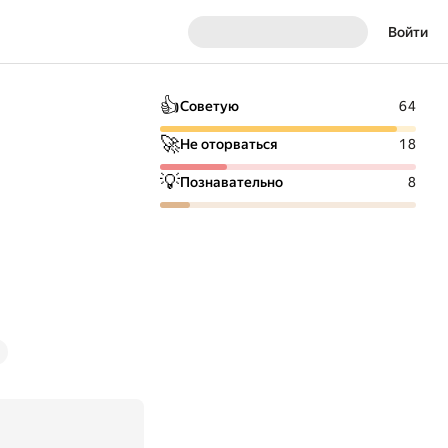
Войти
👍
Советую
64
🚀
Не оторваться
18
💡
Познавательно
8