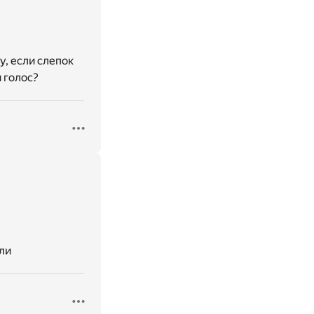
у, если слепок
 голос?
или