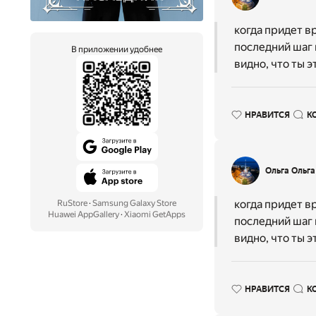
когда придет в
последний шаг 
В приложении удобнее
видно, что ты 
НРАВИТСЯ
К
Ольга Ольга
когда придет в
RuStore
·
Samsung Galaxy Store
Huawei AppGallery
·
Xiaomi GetApps
последний шаг 
видно, что ты э
НРАВИТСЯ
К