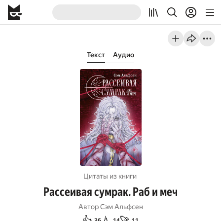
Текст
Аудио
Цитаты из книги
Рассеивая сумрак. Раб и меч
Автор
Сэм Альфсен
👍
💧
🚀
36
14
11