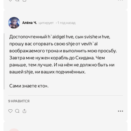
Алёна Ч.
цитирует
1 год назад
Достопочтенный h`aidgel hve, сын svishe и hve,
прошу вас оторвать свою shje от vevih`al
воображаемого трона и выполнить мою просьбу.
Завтра мне нужен корабль до Скидана. Чем
раньше, тем лучше. И на нём не должно быть ни
вашей shje, ни ваших подчинённых.
Сами знаете кто».
9 НРАВИТСЯ