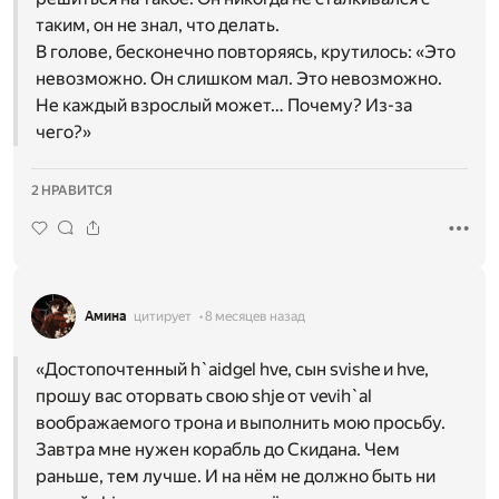
таким, он не знал, что делать.
В голове, бесконечно повторяясь, крутилось: «Это
невозможно. Он слишком мал. Это невозможно.
Не каждый взрослый может… Почему? Из-за
чего?»
2 НРАВИТСЯ
Амина
цитирует
8 месяцев назад
«Достопочтенный h`aidgel hve, сын svishe и hve,
прошу вас оторвать свою shje от vevih`al
воображаемого трона и выполнить мою просьбу.
Завтра мне нужен корабль до Скидана. Чем
раньше, тем лучше. И на нём не должно быть ни