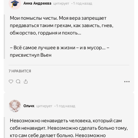
Анна Андреева
цитирует
1 год назад
Мои помыслы чисты. Моя вера запрещает
предаваться таким грехам, как зависть, гнев,
обжорство, гордыня и похоть…
– Всё самое лучшее в жизни – и в мусор… –
присвистнул Вьен
7 НРАВИТСЯ
Ольчк
цитирует
1 год назад
Невозможно ненавидеть человека, который сам
себя ненавидит. Невозможно сделать больно тому,
кто сам себе делает больно. Невозможно