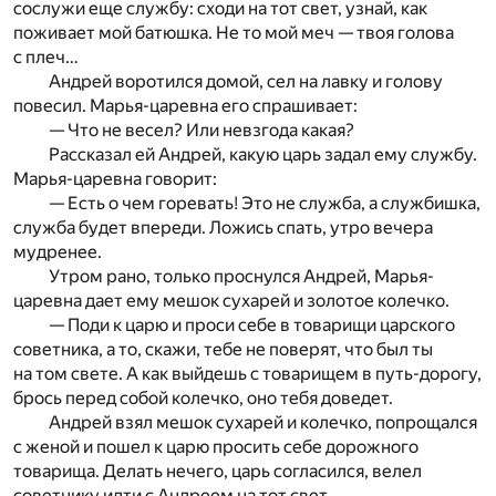
сослужи еще службу: сходи на тот свет, узнай, как
поживает мой батюшка. Не то мой меч — твоя голова
с плеч…
Андрей воротился домой, сел на лавку и голову
повесил. Марья-царевна его спрашивает:
— Что не весел? Или невзгода какая?
Рассказал ей Андрей, какую царь задал ему службу.
Марья-царевна говорит:
— Есть о чем горевать! Это не служба, а службишка,
служба будет впереди. Ложись спать, утро вечера
мудренее.
Утром рано, только проснулся Андрей, Марья-
царевна дает ему мешок сухарей и золотое колечко.
— Поди к царю и проси себе в товарищи царского
советника, а то, скажи, тебе не поверят, что был ты
на том свете. А как выйдешь с товарищем в путь-дорогу,
брось перед собой колечко, оно тебя доведет.
Андрей взял мешок сухарей и колечко, попрощался
с женой и пошел к царю просить себе дорожного
товарища. Делать нечего, царь согласился, велел
советнику идти с Андреем на тот свет.