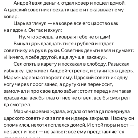
Андрей взял деньги, отдал ковер и пошел домой.
А царский советник поехал к царю и показывает ему
ковер.
Царь взглянул — на ковре все его царство как
на ладони. Он так и ахнул:
— Ну, что хочешь, а ковра я тебе не отдам!
Вынул царь двадцать тысяч рублей и отдает
советнику из рук в руки. Советник деньги взял и думает:
«Ничего, я себе другой, еще лучше, закажу».
Сел опять в карету и поскакал в слободу. Разыскал
избушку, где живет Андрей-стрелок, и стучится в дверь.
Марья-царевна отворяет ему. Царский советник одну
ногу через порог занес, а другую не переносит,
замолчал и про свое дело забыл: стоит перед ним такая
красавица, век бы глаз от нее не отвел, все бы смотрел
да смотрел.
Марья-царевна ждала, ждала ответа да повернула
царского советника за плечи и дверь закрыла. Насилу он
опомнился, нехотя поплелся домой. И с той поры и ест —
не заест и пьет — не запьет: все ему представляется