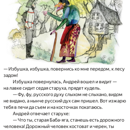
— Избушка, избушка, повернись ко мне передом, к лесу
задом!
Избушка повернулась, Андрей вошел и видит —
на лавке сидит седая старуха, прядет кудель.
— Фу, фу, русского духу слыхом не слыхано, видом
не видано, а нынче русский дух сам пришел. Вот изжарю
тебя в печи да съем и на косточках покатаюсь.
Андрей отвечает старухе:
— Что ты, старая Баба-яга, станешь есть дорожного
человека! Дорожный человек костоват и черен, ты