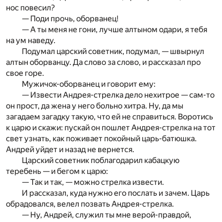
нос повесил?
— Поди прочь, оборванец!
— А ты меня не гони, лучше алтыном одари, я тебя
на ум наведу.
Подумал царский советник, подумал, — швырнул
алтын оборванцу. Да слово за слово, и рассказал про
свое горе.
Мужичок-оборванец и говорит ему:
— Извести Андрея-стрелка дело нехитрое — сам-то
он прост, да жена у него больно хитра. Ну, да мы
загадаем загадку такую, что ей не справиться. Воротись
к царю и скажи: пускай он пошлет Андрея-стрелка на тот
свет узнать, как поживает покойный царь-батюшка.
Андрей уйдет и назад не вернется.
Царский советник поблагодарил кабацкую
теребень — и бегом к царю:
— Так и так, — можно стрелка извести.
И рассказал, куда нужно его послать и зачем. Царь
обрадовался, велел позвать Андрея-стрелка.
— Ну, Андрей, служил ты мне верой-правдой,