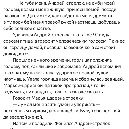
— Не губи меня, Андрей-стрелок, не руби моей
головы, возьми меня живую, принеси домой, посади
на окошко. Да смотри, как найдет на меня дремота —
в ту пору бей меня правой рукой наотмашь: добудешь
себе великое счастье.
Удивился Андрей-стрелок: что такое? С виду
совсем птица, а говорит человеческим голосом. Принес
он горлицу домой, посадил на окошечко, а сам стоит
дожидается.
Прошло немного времени, горлица положила
головку под крылышко и задремала. Андрей вспомнил,
что она ему наказывала, ударил ее правой рукой
наотмашь. Упала горлица наземь и обернулась девицей,
Марьей-царевной, да такой прекрасной, что ни
вздумать, ни взгадать, только в сказке сказать.
Говорит Марья-царевна стрелку:
— Сумел меня взять, умей и удержать —
неспешным пирком да за свадебку. Буду тебе честной
да веселой женой.
На том и поладили. Женился Андрей-стрелок