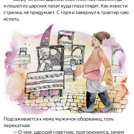
и пошел из царских палат куда глаза глядят. Как извести
стрелка, не придумает. С горя и завернул в трактир чаю
испить.
Подсаживается к нему мужичок-оборванец, голь
перекатная:
— О чем, царский советник, пригорюнился, зачем