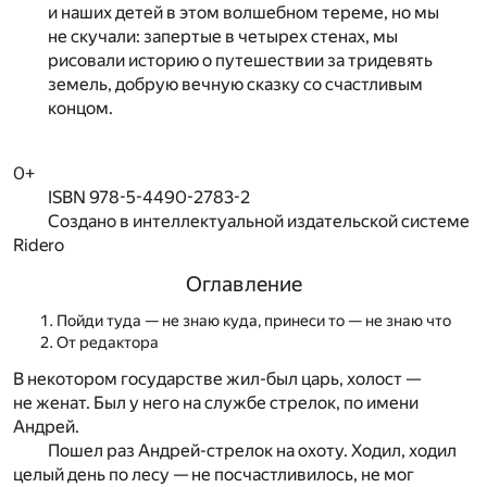
и наших детей в этом волшебном тереме, но мы
не скучали: запертые в четырех стенах, мы
рисовали историю о путешествии за тридевять
земель, добрую вечную сказку со счастливым
концом.
0+
ISBN 978-5-4490-2783-2
Создано в интеллектуальной издательской системе
Ridero
Оглавление
Пойди туда — не знаю куда, принеси то — не знаю что
От редактора
В некотором государстве жил-был царь, холост —
не женат. Был у него на службе стрелок, по имени
Андрей.
Пошел раз Андрей-стрелок на охоту. Ходил, ходил
целый день по лесу — не посчастливилось, не мог