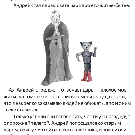
Андрей стал спрашивать царя про его житье-бытье.
— Ах, Андрей-стрелок, — отвечает царь, — плохое мое
житье на том свете! Поклонись от меня сыну да скажи,
что я накрепко заказываю людей не обижать, а то и с ним
то же станется.
Только успели они поговорить, черти уж назад едут
с порожней телегой. Андрей попрощался со старым
царем, взял у чертей царского советника, и пошли они