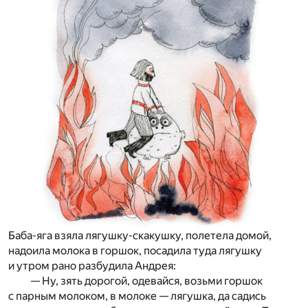
Баба-яга взяла лягушку-скакушку, полетела домой,
надоила молока в горшок, посадила туда лягушку
и утром рано разбудила Андрея:
— Ну, зять дорогой, одевайся, возьми горшок
с парным молоком, в молоке — лягушка, да садись