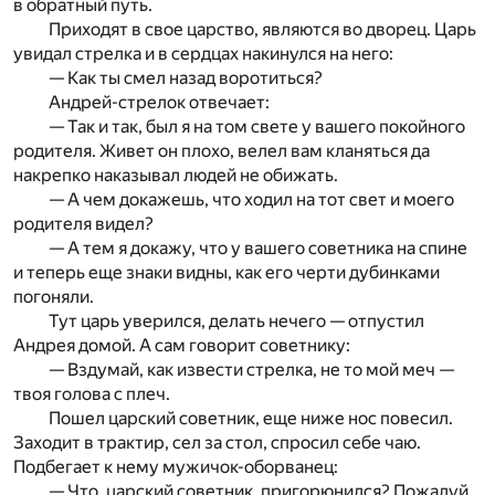
в обратный путь.
Приходят в свое царство, являются во дворец. Царь
увидал стрелка и в сердцах накинулся на него:
— Как ты смел назад воротиться?
Андрей-стрелок отвечает:
— Так и так, был я на том свете у вашего покойного
родителя. Живет он плохо, велел вам кланяться да
накрепко наказывал людей не обижать.
— А чем докажешь, что ходил на тот свет и моего
родителя видел?
— А тем я докажу, что у вашего советника на спине
и теперь еще знаки видны, как его черти дубинками
погоняли.
Тут царь уверился, делать нечего — отпустил
Андрея домой. А сам говорит советнику:
— Вздумай, как извести стрелка, не то мой меч —
твоя голова с плеч.
Пошел царский советник, еще ниже нос повесил.
Заходит в трактир, сел за стол, спросил себе чаю.
Подбегает к нему мужичок-оборванец:
— Что, царский советник, пригорюнился? Пожалуй