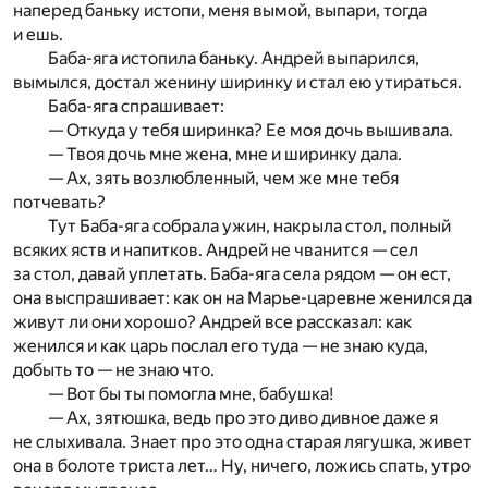
наперед баньку истопи, меня вымой, выпари, тогда
и ешь.
Баба-яга истопила баньку. Андрей выпарился,
вымылся, достал женину ширинку и стал ею утираться.
Баба-яга спрашивает:
— Откуда у тебя ширинка? Ее моя дочь вышивала.
— Твоя дочь мне жена, мне и ширинку дала.
— Ах, зять возлюбленный, чем же мне тебя
потчевать?
Тут Баба-яга собрала ужин, накрыла стол, полный
всяких яств и напитков. Андрей не чванится — сел
за стол, давай уплетать. Баба-яга села рядом — он ест,
она выспрашивает: как он на Марье-царевне женился да
живут ли они хорошо? Андрей все рассказал: как
женился и как царь послал его туда — не знаю куда,
добыть то — не знаю что.
— Вот бы ты помогла мне, бабушка!
— Ах, зятюшка, ведь про это диво дивное даже я
не слыхивала. Знает про это одна старая лягушка, живет
она в болоте триста лет… Ну, ничего, ложись спать, утро