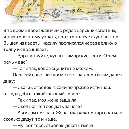
В то время проезжал мимо рядов царский советник,
и захотелось ему узнать, про что толкует купечество.
Вышел из кареты, насилу пропихался через великую
толпу и спрашивает:
— Здравствуйте, купцы, заморские гости! О чем
речь у вас?
— Так и так, ковра оценить не можем.
Царский советник посмотрел на ковер и сам дался
диву:
— Скажи, стрелок, скажи по правде истинной:
откуда добыл такой славный ковер?
— Так и так, моя жена вышила.
— Сколько же тебе дать за него?
— А я и сам не знаю. Жена наказала не торговаться:
сколько дадут, то и наше.
— Ну, вот тебе, стрелок, десять тысяч.