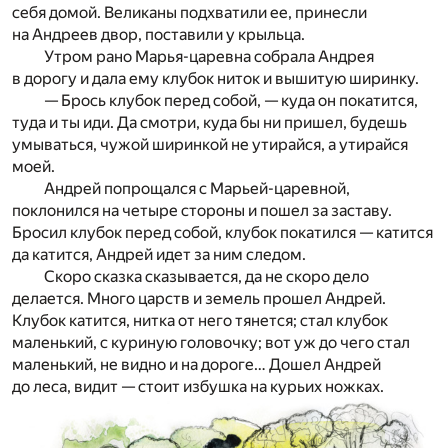
себя домой. Великаны подхватили ее, принесли
на Андреев двор, поставили у крыльца.
Утром рано Марья-царевна собрала Андрея
в дорогу и дала ему клубок ниток и вышитую ширинку.
— Брось клубок перед собой, — куда он покатится,
туда и ты иди. Да смотри, куда бы ни пришел, будешь
умываться, чужой ширинкой не утирайся, а утирайся
моей.
Андрей попрощался с Марьей-царевной,
поклонился на четыре стороны и пошел за заставу.
Бросил клубок перед собой, клубок покатился — катится
да катится, Андрей идет за ним следом.
Скоро сказка сказывается, да не скоро дело
делается. Много царств и земель прошел Андрей.
Клубок катится, нитка от него тянется; стал клубок
маленький, с куриную головочку; вот уж до чего стал
маленький, не видно и на дороге… Дошел Андрей
до леса, видит — стоит избушка на курьих ножках.