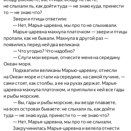
не слыхали ль, как дойти туда — не знаю куда, принести
то — не знаю что?
Звери и птицы ответили:
— Нет, Марья-царевна, мы про то не слыхивали.
Марья-царевна махнула платочком — звери и птицы
пропали, как не бывали. Махнула в другой раз —
появились перед ней два великана:
— Что угодно? Что надобно?
— Слуги мои верные, отнесите меня на середину
Океан-моря.
Подхватили великаны Марью-царевну, отнесли
на Океан-море и стали на середине, на самой пучине, —
сами стоят, как столбы, а ее на руках держат. Марья-
царевна махнула платочком, и приплыли к ней все гады
и рыбы морские.
— Вы, гады и рыбы морские, вы везде плаваете,
на всех островах бываете: не слыхали ль, как дойти
туда — не знаю куда, принести то — не знаю что?
— Нет, Марья-царевна, мы про то не слыхали.
Закручинилась Марья-царевна и велела отнести