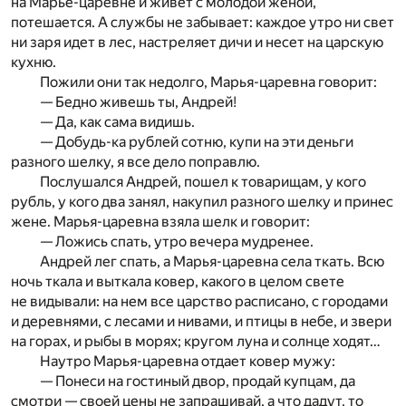
на Марье-царевне и живет с молодой женой,
потешается. А службы не забывает: каждое утро ни свет
ни заря идет в лес, настреляет дичи и несет на царскую
кухню.
Пожили они так недолго, Марья-царевна говорит:
— Бедно живешь ты, Андрей!
— Да, как сама видишь.
— Добудь-ка рублей сотню, купи на эти деньги
разного шелку, я все дело поправлю.
Послушался Андрей, пошел к товарищам, у кого
рубль, у кого два занял, накупил разного шелку и принес
жене. Марья-царевна взяла шелк и говорит:
— Ложись спать, утро вечера мудренее.
Андрей лег спать, а Марья-царевна села ткать. Всю
ночь ткала и выткала ковер, какого в целом свете
не видывали: на нем все царство расписано, с городами
и деревнями, с лесами и нивами, и птицы в небе, и звери
на горах, и рыбы в морях; кругом луна и солнце ходят…
Наутро Марья-царевна отдает ковер мужу:
— Понеси на гостиный двор, продай купцам, да
смотри — своей цены не запрашивай, а что дадут, то