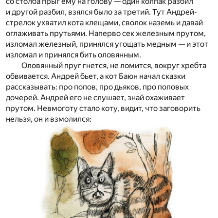
со столба прыг ему на голову — один колпак разбил
и другой разбил, взялся было за третий. Тут Андрей-
стрелок ухватил кота клещами, сволок наземь и давай
оглаживать прутьями. Наперво сек железным прутом,
изломал железный, принялся угощать медным — и этот
изломал и принялся бить оловянным.
Оловянный пруг гнется, не ломится, вокруг хребта
обвивается. Андрей бьет, а кот Баюн начал сказки
рассказывать: про попов, про дьяков, про поповых
дочерей. Андрей его не слушает, знай охаживает
прутом. Невмоготу стало коту, видит, что заговорить
нельзя, он и взмолился: