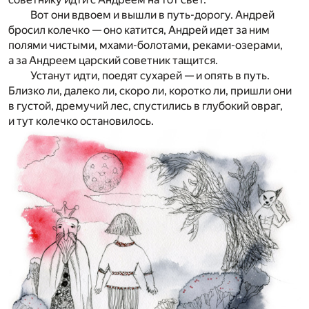
Вот они вдвоем и вышли в путь-дорогу. Андрей
бросил колечко — оно катится, Андрей идет за ним
полями чистыми, мхами-болотами, реками-озерами,
а за Андреем царский советник тащится.
Устанут идти, поедят сухарей — и опять в путь.
Близко ли, далеко ли, скоро ли, коротко ли, пришли они
в густой, дремучий лес, спустились в глубокий овраг,
и тут колечко остановилось.