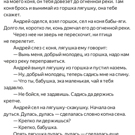
на моего коня, он тебя довезет до огненной реки. Там
коня брось и вынимай из горшка лягушку, она тебе
скажет.
Андрей оделся, взял горшок, сел на коня бабы-яги.
Долго ли, коротко ли, конь домчал его до огненной реки.
Через нее ни зверь не перескочит, ни птица
не перелетит.
Андрей слез с коня, лягушка ему говорит:
— Вынь меня, добрый молодец, из горшка, надо нам
через реку переправиться.
Андрей вынул лягушку из горшка и пустил наземь.
— Ну, добрый молодец, теперь садись мне на спину.
— Что ты, бабушка, эка маленькая, чай я тебя
задавлю.
— Не бойся, не задавишь. Садись да держись
крепче.
Андрей сел на лягушку-скакушку. Начала она
дуться. Дулась, дулась — сделалась словно копна сена.
— Крепко ли держишься?
— Крепко, бабушка.
Опять лягушка дулась, дулась — сделалась еще