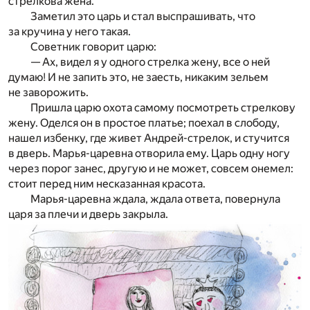
стрелкова жена.
Заметил это царь и стал выспрашивать, что
за кручина у него такая.
Советник говорит царю:
— Ах, видел я у одного стрелка жену, все о ней
думаю! И не запить это, не заесть, никаким зельем
не заворожить.
Пришла царю охота самому посмотреть стрелкову
жену. Оделся он в простое платье; поехал в слободу,
нашел избенку, где живет Андрей-стрелок, и стучится
в дверь. Марья-царевна отворила ему. Царь одну ногу
через порог занес, другую и не может, совсем онемел:
стоит перед ним несказанная красота.
Марья-царевна ждала, ждала ответа, повернула
царя за плечи и дверь закрыла.