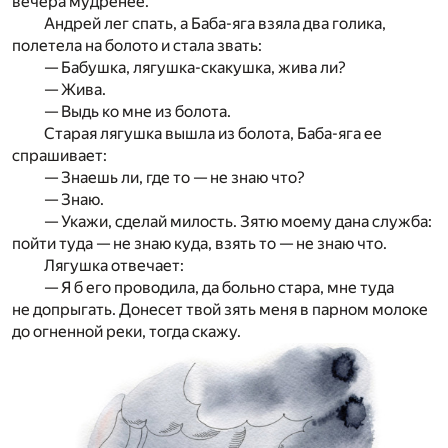
вечера мудренее.
Андрей лег спать, а Баба-яга взяла два голика,
полетела на болото и стала звать:
— Бабушка, лягушка-скакушка, жива ли?
— Жива.
— Выдь ко мне из болота.
Старая лягушка вышла из болота, Баба-яга ее
спрашивает:
— Знаешь ли, где то — не знаю что?
— Знаю.
— Укажи, сделай милость. Зятю моему дана служба:
пойти туда — не знаю куда, взять то — не знаю что.
Лягушка отвечает:
— Я б его проводила, да больно стара, мне туда
не допрыгать. Донесет твой зять меня в парном молоке
до огненной реки, тогда скажу.