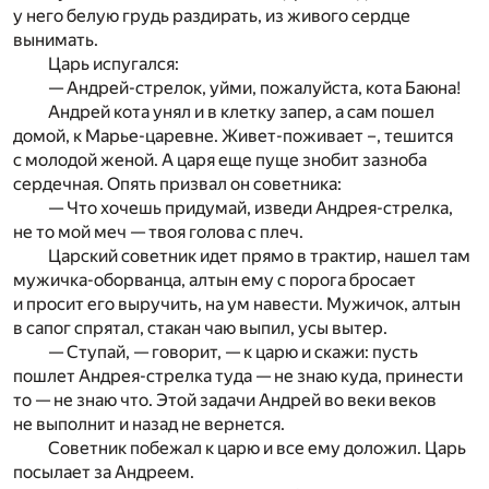
у него белую грудь раздирать, из живого сердце
вынимать.
Царь испугался:
— Андрей-стрелок, уйми, пожалуйста, кота Баюна!
Андрей кота унял и в клетку запер, а сам пошел
домой, к Марье-царевне. Живет-поживает –, тешится
с молодой женой. А царя еще пуще знобит зазноба
сердечная. Опять призвал он советника:
— Что хочешь придумай, изведи Андрея-стрелка,
не то мой меч — твоя голова с плеч.
Царский советник идет прямо в трактир, нашел там
мужичка-оборванца, алтын ему с порога бросает
и просит его выручить, на ум навести. Мужичок, алтын
в сапог спрятал, стакан чаю выпил, усы вытер.
— Ступай, — говорит, — к царю и скажи: пусть
пошлет Андрея-стрелка туда — не знаю куда, принести
то — не знаю что. Этой задачи Андрей во веки веков
не выполнит и назад не вернется.
Советник побежал к царю и все ему доложил. Царь
посылает за Андреем.