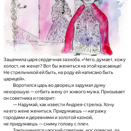
Защемила царя сердечная зазноба. «Чего, думает, хожу
холост, не женат? Вот бы жениться на этой красавице!
Не стрельчихой ей быть, на роду ей написано быть
царицей».
Воротился царь во дворец и задумал думу
нехорошую — отбить жену от живого мужа. Призывает
он советника и говорит:
— Надумай, как извести Андрея-стрелка. Хочу
на его жене жениться. Придумаешь — награжу
городами и деревнями и золотой казной,
не придумаешь — сниму голову с плеч.
Закручинился царский советник, нос повесил, да