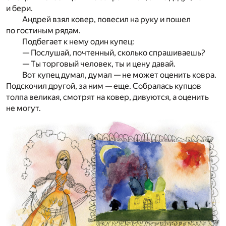
и бери.
Андрей взял ковер, повесил на руку и пошел
по гостиным рядам.
Подбегает к нему один купец:
— Послушай, почтенный, сколько спрашиваешь?
— Ты торговый человек, ты и цену давай.
Вот купец думал, думал — не может оценить ковра.
Подскочил другой, за ним — еще. Собралась купцов
толпа великая, смотрят на ковер, дивуются, а оценить
не могут.