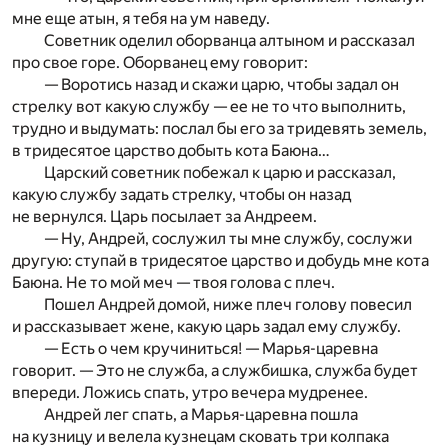
мне еще атын, я тебя на ум наведу.
Советник оделил оборванца алтыном и рассказал
про свое горе. Оборванец ему говорит:
— Воротись назад и скажи царю, чтобы задал он
стрелку вот какую службу — ее не то что выполнить,
трудно и выдумать: послал бы его за тридевять земель,
в тридесятое царство добыть кота Баюна…
Царский советник побежал к царю и рассказал,
какую службу задать стрелку, чтобы он назад
не вернулся. Царь посылает за Андреем.
— Ну, Андрей, сослужил ты мне службу, сослужи
другую: ступай в тридесятое царство и добудь мне кота
Баюна. Не то мой меч — твоя голова с плеч.
Пошел Андрей домой, ниже плеч голову повесил
и рассказывает жене, какую царь задал ему службу.
— Есть о чем кручиниться! — Марья-царевна
говорит. — Это не служба, а службишка, служба будет
впереди. Ложись спать, утро вечера мудренее.
Андрей лег спать, а Марья-царевна пошла
на кузницу и велела кузнецам сковать три колпака