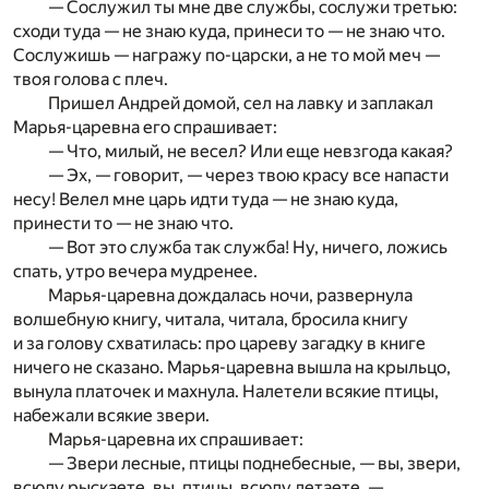
— Сослужил ты мне две службы, сослужи третью:
сходи туда — не знаю куда, принеси то — не знаю что.
Сослужишь — награжу по-царски, а не то мой меч —
твоя голова с плеч.
Пришел Андрей домой, сел на лавку и заплакал
Марья-царевна его спрашивает:
— Что, милый, не весел? Или еще невзгода какая?
— Эх, — говорит, — через твою красу все напасти
несу! Велел мне царь идти туда — не знаю куда,
принести то — не знаю что.
— Вот это служба так служба! Ну, ничего, ложись
спать, утро вечера мудренее.
Марья-царевна дождалась ночи, развернула
волшебную книгу, читала, читала, бросила книгу
и за голову схватилась: про цареву загадку в книге
ничего не сказано. Марья-царевна вышла на крыльцо,
вынула платочек и махнула. Налетели всякие птицы,
набежали всякие звери.
Марья-царевна их спрашивает:
— Звери лесные, птицы поднебесные, — вы, звери,
всюду рыскаете, вы, птицы, всюду летаете, —