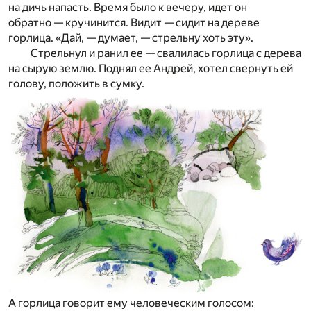
на дичь напасть. Время было к вечеру, идет он
обратно — кручинится. Видит — сидит на дереве
горлица. «Дай, — думает, — стрельну хоть эту».
Стрельнул и ранил ее — свалилась горлица с дерева
на сырую землю. Поднял ее Андрей, хотел свернуть ей
голову, положить в сумку.
А горлица говорит ему человеческим голосом: