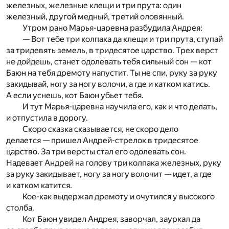
железных, железные клещи и три прута: один
железный, другой медный, третий оловянный.
Утром рано Марья-царевна разбудила Андрея:
— Вот тебе три колпака да клещи и три прута, ступай
за тридевять земель, в тридесятое царство. Трех верст
не дойдешь, станет одолевать тебя сильный сон — кот
Баюн на тебя дремоту напустит. Ты не спи, руку за руку
закидывай, ногу за ногу волочи, а где и катком катись.
А если уснешь, кот Баюн убьет тебя.
И тут Марья-царевна научила его, как и что делать,
и отпустила в дорогу.
Скоро сказка сказывается, не скоро дело
делается — пришел Андрей-стрелок в тридесятое
царство. За три версты стал его одолевать сон.
Надевает Андрей на голову три колпака железных, руку
за руку закидывает, ногу за ногу волочит — идет, а где
и катком катится.
Кое-как выдержал дремоту и очутился у высокого
столба.
Кот Баюн увидел Андрея, заворчал, зауркал да