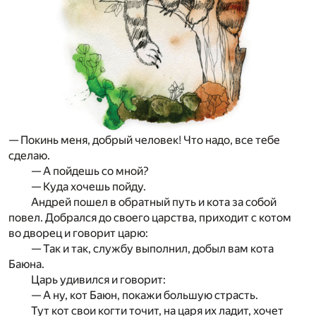
— Покинь меня, добрый человек! Что надо, все тебе
сделаю.
— А пойдешь со мной?
— Куда хочешь пойду.
Андрей пошел в обратный путь и кота за собой
повел. Добрался до своего царства, приходит с котом
во дворец и говорит царю:
— Так и так, службу выполнил, добыл вам кота
Баюна.
Царь удивился и говорит:
— А ну, кот Баюн, покажи большую страсть.
Тут кот свои когти точит, на царя их ладит, хочет