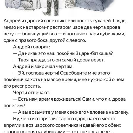
Андрей и царский советник сели поесть сухарей. Глядь,
мимо их на старом-престаром царе два черта дрова
везут — большущий воз — и погоняют царя дубинками,
один с правого бока, другой с левого.
Андрей говорит:
— Да никак это наш покойный царь-батюшка?
— Твоя правда, это он самый дрова везет.
Андрей и закричал чертям:
— Эй, господа черти! Освободите мне этого
покойничка хоть на малое время, мне нужно кой о чем
его расспросить.
Черти отвечают:
— Есть нам время дожидаться! Сами, что ли, дрова
повезем?
— А вы возьмите у меня свежего человека на смену.
Ну, черти отпрягли старого царя, на его место
впрягли в воз царского советника и давай его с обеих
сторон погонять дубинками — тот гнется, а везет.