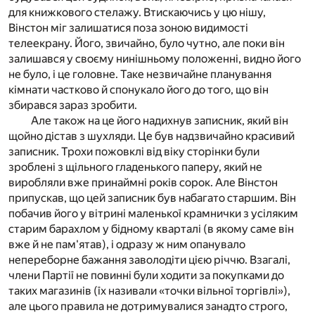
для книжкового стелажу. Втискаючись у цю нішу,
Вінстон міг залишатися поза зоною видимості
телеекрану. Його, звичайно, було чутно, але поки він
залишався у своєму нинішньому положенні, видно його
не було, і це головне. Таке незвичайне планування
кімнати частково й спонукало його до того, що він
збирався зараз зробити.
Але також на це його надихнув записник, який він
щойно дістав з шухляди. Це був надзвичайно красивий
записник. Трохи пожовклі від віку сторінки були
зроблені з щільного гладенького паперу, який не
виробляли вже принаймні років сорок. Але Вінстон
припускав, що цей записник був набагато старшим. Він
побачив його у вітрині маленької крамнички з усіляким
старим барахлом у бідному кварталі (в якому саме він
вже й не пам'ятав), і одразу ж ним опанувало
непереборне бажання заволодіти цією річчю. Взагалі,
члени Партії не повинні були ходити за покупками до
таких магазинів (їх називали «точки вільної торгівлі»),
але цього правила не дотримувалися занадто строго,