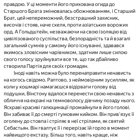
правдою. У ці моменти його прихована огида до
Старшого Брата змінювалась обожнюванням, і Старший
Брат, цей непереможний, безстрашний захисник,
височів і стояв, наче скеля, проти азіатських ворожих
орд. А Гольдштейн, незважаючи на свою ізоляцію від
цивілізованого суспільства, безпорадність та й взагалі
загальний сумнів у самому його існуванні, здавався
якимось зловісним чарівником, здатним лише силою
свого голосу зруйнувати все те, що так дбайливо
створила Партія для своїх громадян.
Іноді навіть можна було перенаправити ненависть
на когось свідомо. Раптово, з неймовірним зусиллям, як
коли у кошмарі намагаєшся відірвати голову від
подушки, Вінстону вдалося перенести свою ненависть з
обличчя на екрані на темноволосу дівчину позаду нього.
Яскраві красиві галюцинації промайнули в його голові.
Він забиває її до смерті гумовим кийком. Він прив'язує її
оголену до стовпа і стріляє в неї стрілами, як святий
Себастьян. Він гвалтує її і перерізає їй горло в момент
найвищого екстазу. Більш того, навіть краще, ніж