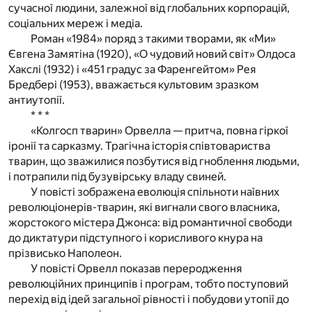
сучасної людини, залежної від глобальних корпорацій,
соціальних мереж і медіа.
Роман «1984» поряд з такими творами, як «Ми»
Євгена Замятіна (1920), «О чудовий новий світ» Олдоса
Хакслі (1932) і «451 градус за Фаренгейтом» Рея
Бредбері (1953), вважається культовим зразком
антиутопії.
* * *
«Колгосп тварин» Орвелла — притча, повна гіркої
іронії та сарказму. Трагічна історія співтовариства
тварин, що зважилися позбутися від гноблення людьми,
і потрапили під бузувірську владу свиней.
У повісті зображена еволюція спільноти наївних
революціонерів-тварин, які вигнали свого власника,
жорстокого містера Джонса: від романтичної свободи
до диктатури підступного і корисливого кнура на
прізвисько Наполеон.
У повісті Орвелл показав переродження
революційних принципів і програм, тобто поступовий
перехід від ідей загальної рівності і побудови утопії до