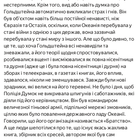
нестерпними. Крім того, вид або навіть думка про
Гольдштейна автоматично викликали страх і гнів. Він
був об'єктом навіть більш постійної ненависті, ніж
Євразія та Остазія, оскільки, коли Океанія перебувала у
стані війни з однією з цих держав, вона зазвичай
перебувала у стані миру з іншого. Але що було дивно, то
це те, що хоча Гольдштейна всі ненавиділи та
зневажали, а його теорії щодня спростовувалися,
розбивалися вщент і висміювалися як повна нісенітниця
та дурня (адже це і була повна нісенітниця і дурня) на
зборах і телеекранах, в газетах і книгах, його вплив,
здавалося, ніколи не зменшувався. Завжди були нові
зрадники, які велися на його теревені. Не було і дня, щоб
Поліція Думок не викривала шпигунів і саботажників, які
діяли під його керівництвом. Він був командиром
величезної тіньової армії, підпільної мережі змовників,
ціллю яких було повалення державного ладу Океанії.
Говорили, що його організація називається «Братство».
А ще люди шепотілися про те, що існує якась жахлива
книга, збірник всіх єресей, автором якої був сам