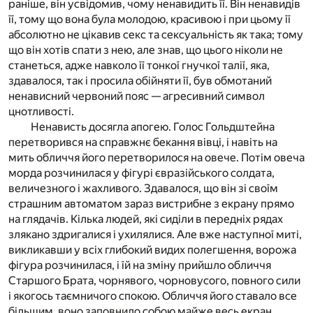
раніше, він усвідомив, чому ненавидить її. Він ненавидів
її, тому що вона була молодою, красивою і при цьому її
абсолютно не цікавив секс та сексуальність як така; тому
що він хотів спати з нею, але знав, що цього ніколи не
станеться, адже навколо її тонкої гнучкої талії, яка,
здавалося, так і просила обійняти її, був обмотаний
ненависний червоний пояс — агресивний символ
цнотливості.
Ненависть досягла апогею. Голос Гольдштейна
перетворився на справжнє бекання вівці, і навіть на
мить обличчя його перетворилося на овече. Потім овеча
морда розчинилася у фігурі євразійського солдата,
величезного і жахливого. Здавалося, що він зі своїм
страшним автоматом зараз вистрибне з екрану прямо
на глядачів. Кілька людей, які сиділи в передніх рядах
злякано здригалися і ухилялися. Але вже наступної миті,
викликавши у всіх глибокий видих полегшення, ворожа
фігура розчинилася, і їй на зміну прийшло обличчя
Старшого Брата, чорнявого, чорновусого, повного сили
і якогось таємничого спокою. Обличчя його ставало все
більшим, воно заповнило собою майже весь екран.