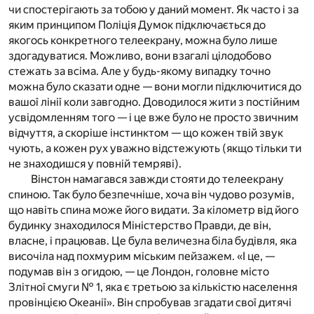
чи спостерігають за тобою у даний момент. Як часто і за
яким принципом Поліція Думок підключається до
якогось конкретного телеекрану, можна було лише
здогадуватися. Можливо, вони взагалі цілодобово
стежать за всіма. Але у будь-якому випадку точно
можна було сказати одне — вони могли підключитися до
вашої лінії коли завгодно. Доводилося жити з постійним
усвідомленням того — і це вже було не просто звичним
відчуття, а скоріше інстинктом — що кожен твій звук
чують, а кожен рух уважно відстежують (якщо тільки ти
не знаходишся у повній темряві).
Вінстон намагався завжди стояти до телеекрану
спиною. Так було безпечніше, хоча він чудово розумів,
що навіть спина може його видати. За кілометр від його
будинку знаходилося Міністерство Правди, де він,
власне, і працював. Це була величезна біла будівля, яка
височіла над похмурим міським пейзажем. «І це, —
подумав він з огидою, — це Лондон, головне місто
Злітної смуги № 1, яка є третьою за кількістю населення
провінцією Океанії». Він спробував згадати свої дитячі