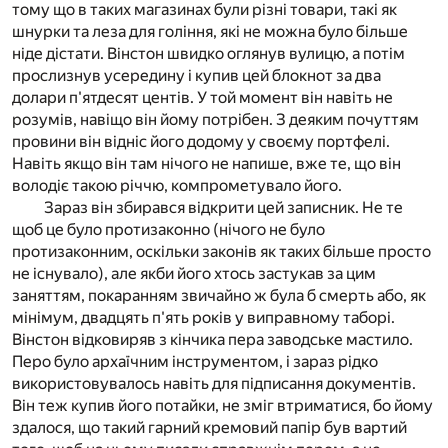
тому що в таких магазинах були різні товари, такі як
шнурки та леза для гоління, які не можна було більше
ніде дістати. Вінстон швидко оглянув вулицю, а потім
прослизнув усередину і купив цей блокнот за два
долари п'ятдесят центів. У той момент він навіть не
розумів, навіщо він йому потрібен. З деяким почуттям
провини він відніс його додому у своєму портфелі.
Навіть якщо він там нічого не напише, вже те, що він
володіє такою річчю, компрометувало його.
Зараз він збирався відкрити цей записник. Не те
щоб це було протизаконно (нічого не було
протизаконним, оскільки законів як таких більше просто
не існувало), але якби його хтось застукав за цим
заняттям, покаранням звичайно ж була б смерть або, як
мінімум, двадцять п'ять років у виправному таборі.
Вінстон відковиряв з кінчика пера заводське мастило.
Перо було архаїчним інструментом, і зараз рідко
використовувалось навіть для підписання документів.
Він теж купив його потайки, не зміг втриматися, бо йому
здалося, що такий гарний кремовий папір був вартий