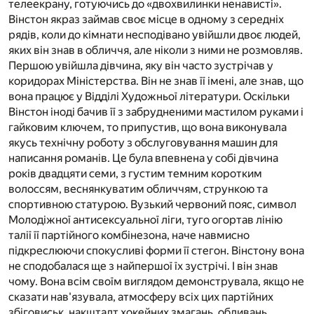
телеекрану, готуючись до «двохвилинки ненависті».
Вінстон якраз займав своє місце в одному з середніх
рядів, коли до кімнати несподівано увійшли двоє людей,
яких він знав в обличчя, але ніколи з ними не розмовляв.
Першою увійшла дівчина, яку він часто зустрічав у
коридорах Міністерства. Він не знав її імені, але знав, що
вона працює у Відділі Художньої літератури. Оскільки
Вінстон іноді бачив її з забрудненими мастилом руками і
гайковим ключем, то припустив, що вона виконувала
якусь технічну роботу з обслуговування машин для
написання романів. Це була впевнена у собі дівчина
років двадцяти семи, з густим темним коротким
волоссям, веснянкуватим обличчям, стрункою та
спортивною статурою. Вузький червоний пояс, символ
Молодіжної антисексуальної ліги, туго огортав лінію
талії її партійного комбінезона, наче навмисно
підкреслюючи спокусливі форми її стегон. Вінстону вона
не сподобалася ще з найпершої їх зустрічі. І він знав
чому. Вона всім своїм виглядом демонструвала, якщо не
сказати нав'язувала, атмосферу всіх цих партійних
збіговиськ, накшталт хокейних змагань, обливань