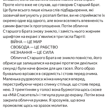
Проте ніхто вже не слухав, що говорив Старший Брат.
Це були всього лише кілька слів підбадьорення, які
зазвичай вигукують у розпалі битви, ви не сприймаєте їх
окремо одне від одного, але вони вселяють впевненість
самим фактом їх проголошення. Потім обличчя
Старшого Брата знову зникло, і замість нього жирним
шрифтом на екрані з'явилися три гасла Партії:
ВІЙНА — ЦЕ МИР
СВОБОДА — ЦЕ РАБСТВО
НЕЗНАННЯ — ЦЕ СИЛА
Обличчя Старшого Брата не зникло повністю, його
обриси ще залишалися на екрані протягом декількох
секунд і були наче фоном для цих гасел. Його образ
буквально врізався в свідомість і стояв перед очима.
Маленька рудоволоса жінка кинулася вперед,
перестрибуючи через спинку стільця, що стояв перед
нею. З тремтінням у голосі вона бурмотіла щось схоже
на «Мій Спаситель!» і тягнула руки до екрану. Потім вона
закрила обличчя руками. Я зрозумів, що вона
промовляє щось на зразок молитви.