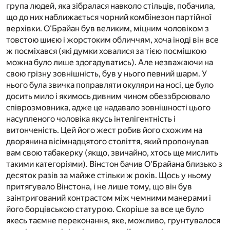
група людей, яка зібралася навколо стільців, побачила,
що до них наближається чорний комбінезон партійної
верхівки. О'Брайан був великим, міцним чоловіком з
товстою шиєю і жорстоким обличчям, хоча іноді він все
ж посміхався (які думки ховалися за тією посмішкою
можна було лише здогадуватись). Але незважаючи на
свою грізну зовнішність, був у нього певний шарм. У
нього була звичка поправляти окуляри на носі, це було
досить мило і якимось дивним чином обеззброювало
співрозмовника, адже це надавало зовнішності цього
насупленого чоловіка якусь інтелігентність і
витонченість. Цей його жест робив його схожим на
дворянина вісімнадцятого століття, який пропонував
вам свою табакерку (якщо, звичайно, хтось ще мислить
такими категоріями). Вінстон бачив О'Брайана близько з
десяток разів за майже стільки ж років. Щось у ньому
притягувало Вінстона, і не лише тому, що він був
заінтригований контрастом між чемними манерами і
його борцівською статурою. Скоріше за все це було
якесь таємне переконання, яке, можливо, грунтувалося