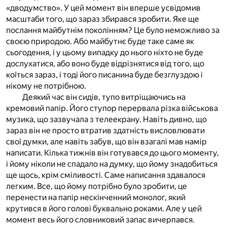
«дводумство». У цей момент він вперше усвідомив
масштаби того, що зараз збирався зробити. Яке ще
послання майбутнім поколінням? Це було неможливо за
своєю природою. Або майбутнє буде таке саме як
сьогодення, і у цьому випадку до нього ніхто не буде
дослухатися, або воно буде відрізнятися від того, що
коїться зараз, і тоді його писанина буде безглуздою і
нікому не потрібною.
Деякий час він сидів, тупо витріщаючись на
кремовий папір. Його ступор перервала різка військова
музика, що зазвучала з телеекрану. Навіть дивно, що
зараз він не просто втратив здатність висловлювати
свої думки, але навіть забув, що він взагалі мав намір
написати. Кілька тижнів він готувався до цього моменту,
і йому ніколи не спадало на думку, що йому знадобиться
ще щось, крім сміливості. Саме написання здавалося
легким. Все, що йому потрібно було зробити, це
перенести на папір нескінченний монолог, який
крутився в його голові буквально роками. Але у цей
момент весь його словниковий запас вичерпався.