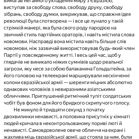
вимагав негайного укладення миру з Євразією,
виступав за свободу слова, свободу друку, свободу
зібрань, свободу думки, викрикував, що справжня ідея
революції була спотворена — і все це лунало у такій
стрімкій манері, яка була свого роду пародією на
звичний стиль партійних ораторів, і навіть містила слова
новомови. Насправді вона містила навіть більше слів
новомови, ніж зазвичай використовував будь-який член
Партії у повсякденному житті. І весь цей час, щоб у
глядачів не виникало ніяких сумнівів щодо реальної
загрози, яку несе за собою балаканина Гольдштейна, за
його головою на телеекрані марширували нескінченні
колони євразійської армії — шеренги міцних абсолютно
однакових чоловіків з невиразними азіатськими
обличчями. Приглушений ритмічний тупіт солдатських
чобіт був фоном для його бридкого скрипучого голосу.
Не минуло й тридцяти секунд з початку
двохвилинки ненависті, а половина присутніх у кімнаті
людей кричала в неконтрольованому пориві люті й
ненависті. Самовдоволене овече обличчя на екрані і
жахлива міць євразійської армії, що стояла за ним, були