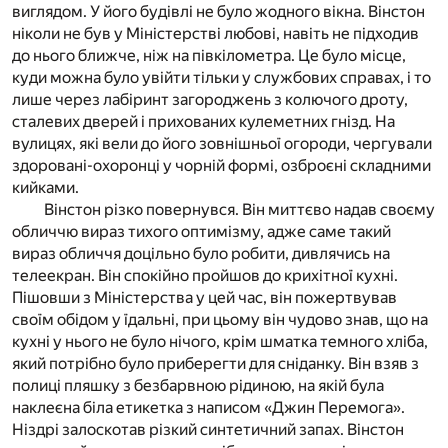
виглядом. У його будівлі не було жодного вікна. Вінстон
ніколи не був у Міністерстві любові, навіть не підходив
до нього ближче, ніж на півкілометра. Це було місце,
куди можна було увійти тільки у службових справах, і то
лише через лабіринт загороджень з колючого дроту,
сталевих дверей і прихованих кулеметних гнізд. На
вулицях, які вели до його зовнішньої огороди, чергували
здоровані-охоронці у чорній формі, озброєні складними
кийками.
Вінстон різко повернувся. Він миттєво надав своєму
обличчю вираз тихого оптимізму, адже саме такий
вираз обличчя доцільно було робити, дивлячись на
телеекран. Він спокійно пройшов до крихітної кухні.
Пішовши з Міністерства у цей час, він пожертвував
своїм обідом у їдальні, при цьому він чудово знав, що на
кухні у нього не було нічого, крім шматка темного хліба,
який потрібно було приберегти для сніданку. Він взяв з
полиці пляшку з безбарвною рідиною, на якій була
наклеєна біла етикетка з написом «Джин Перемога».
Ніздрі залоскотав різкий синтетичний запах. Вінстон