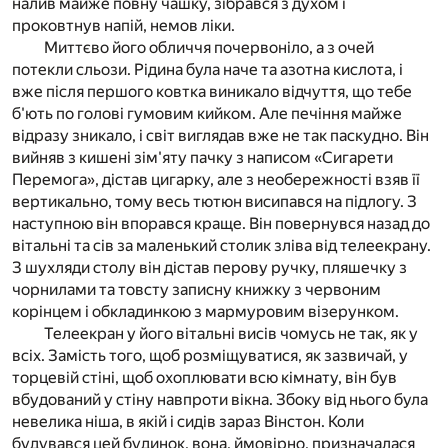
налив майже повну чашку, зібрався з духом і
проковтнув напій, немов ліки.
Миттєво його обличчя почервоніло, а з очей
потекли сльози. Рідина була наче та азотна кислота, і
вже після першого ковтка виникало відчуття, що тебе
б'ють по голові гумовим кийком. Але печіння майже
відразу зникало, і світ виглядав вже не так паскудно. Він
вийняв з кишені зім'яту пачку з написом «Сигарети
Перемога», дістав цигарку, але з необережності взяв її
вертикально, тому весь тютюн висипався на підлогу. З
наступною він впорався краще. Він повернувся назад до
вітальні та сів за маленький столик зліва від телеекрану.
З шухляди столу він дістав перову ручку, пляшечку з
чорнилами та товсту записну книжку з червоним
корінцем і обкладинкою з мармуровим візерунком.
Телеекран у його вітальні висів чомусь не так, як у
всіх. Замість того, щоб розміщуватися, як зазвичай, у
торцевій стіні, щоб охоплювати всю кімнату, він був
вбудований у стіну навпроти вікна. Збоку від нього була
невелика ніша, в якій і сидів зараз Вінстон. Коли
будувався цей будинок, вона, ймовірно, призначалася