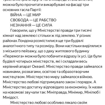
можна було прочитати викарбувані на фасаді три
основних гасла Партії:
ВІЙНА — ЦЕ МИР
СВОБОДА — ЦЕ РАБСТВО
НЕЗНАННЯ — ЦЕ СИЛА
Говорили, що у Міністерстві правди три тисячі
кімнат над землею і стільки ж під землею. У різних
районах Лондона розмістилися ще три будівлі
аналогічного типу та розміру. Вони настільки виділялися
з міського пейзажу, що з даху житлового будинку
«Перемога» можна було побачити відразу їх усі. Це були
будівлі чотирьох міністерств, які і складали весь
керівний апарат Океанії. Міністерство правди займалося
новинами, розвагами, освітою та образотворчим
мистецтвом. Міністерство миру займалося війною.
Міністерство любові підтримувало закон і порядок. А
Міністерство достатку відповідало за економіку. Їх назви
на новомові звучали так: Мініправда, Мінімир, Мінілюб і
Мінідост.
Міністерство любові особливо лякало своїм