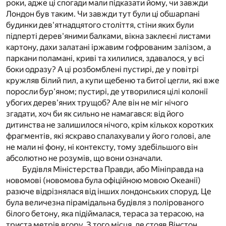
роки, адже ці спогади мали підказати йому, чи завжди
Лондон був таким. Чи завжди тут були ці обшарпані
будинки дев'ятнадцятого століття, стіни яких були
підперті дерев'яними балками, вікна заклеєні листами
картону, дахи залатані іржавим гофрованим залізом, а
паркани поламані, криві та хилилися, здавалося, у всі
боки одразу? А ці розбомблені пустирі, де у повітрі
кружляв білий пил, а купи щебеню та битої цегли, які вже
поросли бур'яном; пустирі, де утворилися цілі колонії
убогих дерев'яних трущоб? Але він не міг нічого
згадати, хоч би як сильно не намагався: від його
дитинства не залишилося нічого, крім кількох коротких
фрагментів, які яскраво спалахували у його голові, але
не мали ні фону, ні контексту, тому здебільшого він
абсолютно не розумів, що вони означали.
Будівля Міністерства Правди, або Мініправда на
новомові (новомова була офіційною мовою Океанії)
разюче відрізнялася від інших лондонських споруд. Це
була величезна пірамідальна будівля з полірованого
білого бетону, яка підіймалася, тераса за терасою, на
триста метрів вгору. З того місця, де стояв Вінстон,