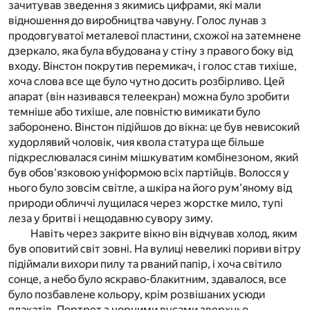
зачитував зведення з якимись цифрами, які мали
відношення до виробництва чавуну. Голос лунав з
продовгуватої металевої пластини, схожої на затемнене
дзеркало, яка була вбудована у стіну з правого боку від
входу. Вінстон покрутив перемикач, і голос став тихіше,
хоча слова все ще було чутно досить розбірливо. Цей
апарат (він називався телеекран) можна було зробити
темніше або тихіше, але повністю вимикати було
заборонено. Вінстон підійшов до вікна: це був невисокий
худорлявий чоловік, чия квола статура ще більше
підкреслювалася синім мішкуватим комбінезоном, який
був обов'язковою уніформою всіх партійців. Волосся у
нього було зовсім світле, а шкіра на його рум'яному від
природи обличчі лущилася через жорстке мило, тупі
леза у бритві і нещодавню сувору зиму.
Навіть через закрите вікно він відчував холод, яким
був оповитий світ зовні. На вулиці невеликі пориви вітру
підіймали вихори пилу та рваний папір, і хоча світило
сонце, а небо було яскраво-блакитним, здавалося, все
було позбавлене кольору, крім розвішаних усюди
плакатів. Портрет з чорними вусами зверхньо