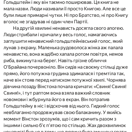
Гольдштейн і яку він таємно поширював. Ця книга не
мала назви. Люди називали її просто Книгою. Але все це
були лише примарні чутки. Ні про Братство, ні про Книгу
вголос не згадував ні один член Партії.
На другій хвилині ненависть досягла свого апогею.
Люди стрибали і кричали у весь голос, намагаючись
заглушити ненависний гольдштейнівський голос, який
лунав з екрану. Маленька рудоволоса жінка аж палала
ненавистю, вона жадібно хапала ротом повітря, немов
риба, викинута на берег. Навіть грізне обличчя
О'Брайана почервоніло. Він сидів на своєму стільці дуже
прямо, його потужна грудина здималася і тремтіла так,
наче він стояв перед натиском потужної хвилі. Чорнява
дівчина позаду Вінстона почала кричати: «Свиня! Свиня!
Свиня!», і тут раптом вона взяла важкий словник
новомови і жбурнула його в екран. Він потрапив
Гольдштейну в ніс і відскочив від нього. Гидкий голос
невблаганно продовжував свою балаканину. У якийсь
момент Вінстон зрозумів, що і сам кричить разом з
іншими і сильно б'є п'ятою по стільцю. Жах двохвилинок
ненависті був не в тому, що людина була змушена грати