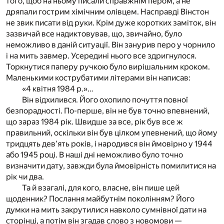
того, щоб на ньому писали справжнім пером, а не
дряпали гострим хімічним олівцем. Насправді Вінстон
не звик писати від руки. Крім дуже коротких заміток, він
зазвичай все надиктовував, що, звичайно, було
неможливо в даній ситуації. Він занурив перо у чорнило
і на мить завмер. Усередині нього все здригнулося.
Торкнутися паперу ручкою було вирішальним кроком.
Маленькими кострубатими літерами він написав:
«4 квітня 1984 р.»…
Він відхилився. Його охопило почуття повної
безпорадності. По-перше, він не був точно впевнений,
що зараз 1984 рік. Швидше за все, рік був все ж
правильний, оскільки він був цілком упевнений, що йому
тридцять дев'ять років, і народився він ймовірно у 1944
або 1945 році. В наші дні неможливо було точно
визначити дату, завжди була ймовірність помилитися на
рік чи два.
Та й взагалі, для кого, власне, він пише цей
щоденник? Послання майбутнім поколінням? Його
думки на мить закрутилися навколо сумнівної дати на
сторінці, а потім він згадав слово з новомови —