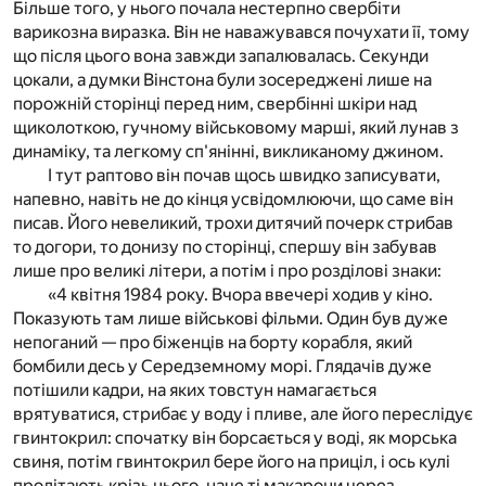
Більше того, у нього почала нестерпно свербіти
варикозна виразка. Він не наважувався почухати її, тому
що після цього вона завжди запалювалась. Секунди
цокали, а думки Вінстона були зосереджені лише на
порожній сторінці перед ним, свербінні шкіри над
щиколоткою, гучному військовому марші, який лунав з
динаміку, та легкому сп'янінні, викликаному джином.
І тут раптово він почав щось швидко записувати,
напевно, навіть не до кінця усвідомлюючи, що саме він
писав. Його невеликий, трохи дитячий почерк стрибав
то догори, то донизу по сторінці, спершу він забував
лише про великі літери, а потім і про розділові знаки:
«4 квітня 1984 року. Вчора ввечері ходив у кіно.
Показують там лише військові фільми. Один був дуже
непоганий — про біженців на борту корабля, який
бомбили десь у Середземному морі. Глядачів дуже
потішили кадри, на яких товстун намагається
врятуватися, стрибає у воду і пливе, але його переслідує
гвинтокрил: спочатку він борсається у воді, як морська
свиня, потім гвинтокрил бере його на приціл, і ось кулі
пролітають крізь нього, наче ті макарони через