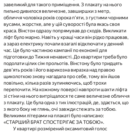
завеликий для такого приміщення. З плакату на нього
пильно дивилося величезне, завширшки з метр,
обличчя чоловіка років сорока п'яти, з густими чорними
вусами, жорстке, але у цій суворості була якась своя
краса. Вінстон одразу попрямував до сходів. Викликати
ліфт було марно. Навіть у кращі часи він рідко працював,
а зараз електрику почали взагалі відключати у денний
час. Це було частиною кампанії по економії для
підготовки до Тижня ненависті. До квартири треба було
подолати цілих сім прольотів. Вінстону було тридцять
дев'ять років і його варикозна виразка над правою
щиколоткою знову нагадала про себе, тому він йшов
повільно, кілька разів зупиняючись, щоб трохи
перепочити. На кожному поверсі навпроти шахти ліфта
зі стіни на нього витріщалося те саме величезне обличчя
з плакату. Це була одна з тих ілюстрацій, де, здається, що
з якого боку не глянь, очі завжди стежать за тобою.
Великими літерами на плакаті було написано:
«СТАРШИЙ БРАТ СПОСТЕРІГАЄ ЗА ТОБОЮ».
У квартирі розмірений оксамитовий голос