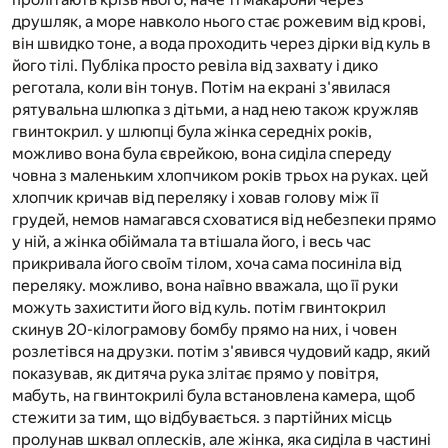
друшляк, а море навколо нього стає рожевим від крові,
він швидко тоне, а вода проходить через дірки від куль в
його тілі. Публіка просто ревіла від захвату і дико
реготала, коли він тонув. Потім на екрані з'явилася
рятувальна шлюпка з дітьми, а над нею також кружляв
гвинтокрил. у шлюпці була жінка середніх років,
можливо вона була єврейкою, вона сиділа спереду
човна з маленьким хлопчиком років трьох на руках. цей
хлопчик кричав від переляку і ховав голову між її
грудей, немов намагався сховатися від небезпеки прямо
у ній, а жінка обіймала та втішала його, і весь час
прикривала його своїм тілом, хоча сама посиніла від
переляку. можливо, вона наївно вважала, що її руки
можуть захистити його від куль. потім гвинтокрил
скинув 20-кілограмову бомбу прямо на них, і човен
розлетівся на друзки. потім з'явився чудовий кадр, який
показував, як дитяча рука злітає прямо у повітря,
мабуть, на гвинтокрилі була встановлена камера, щоб
стежити за тим, що відбувається. з партійних місць
пролунав шквал оплесків, але жінка, яка сиділа в частині