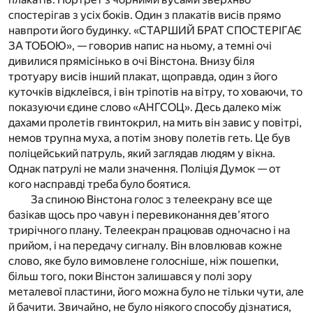
спостерігав з усіх боків. Один з плакатів висів прямо
навпроти його будинку. «СТАРШИЙ БРАТ СПОСТЕРІГАЄ
ЗА ТОБОЮ», — говорив напис на ньому, а темні очі
дивилися прямісінько в очі Вінстона. Внизу біля
тротуару висів інший плакат, щоправда, один з його
куточків відклеївся, і він тріпотів на вітру, то ховаючи, то
показуючи єдине слово «АНГСОЦ». Десь далеко між
дахами пролетів гвинтокрил, на мить він завис у повітрі,
немов трупна муха, а потім знову полетів геть. Це був
поліцейський патруль, який заглядав людям у вікна.
Однак патрулі не мали значення. Поліція Думок — от
кого насправді треба було боятися.
За спиною Вінстона голос з телеекрану все ще
базікав щось про чавун і перевиконання дев'ятого
трирічного плану. Телеекран працював одночасно і на
прийом, і на передачу сигналу. Він вловлював кожне
слово, яке було вимовлене голосніше, ніж пошепки,
більш того, поки Вінстон залишався у полі зору
металевої пластини, його можна було не тільки чути, але
й бачити. Звичайно, не було ніякого способу дізнатися,