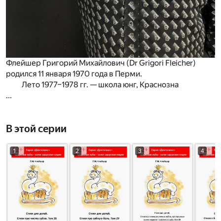
Флейшер Григорий Михайлович (Dr Grigori Fleicher)
родился 11 января 1970 года в Перми.
Лето 1977–1978 гг. — школа юнг, Краснозна
...
В этой серии
1
2
3
4