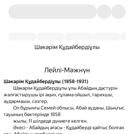
Шәкәрім Құдайбердіұлы
Лейлі-Мәжнүн
Шәкәрім Құдайбердіұлы (1858-1931)
Шәкәрім Құдайбердіұлы ұлы Абайдың дәстүрін
жалғастырушы ірі ақын, ғұлама ойшыл, тарихшы,
аудармашы, сазгер.
Ол бұрынғы Семей облысы, Абай ауданы, Шыңғыс
тауының бөктерінде 1858
жылы, 11 шілдеде дүниеге келген.
Әкесі - Абайдың ағасы - Құдайберді қайтыс болған