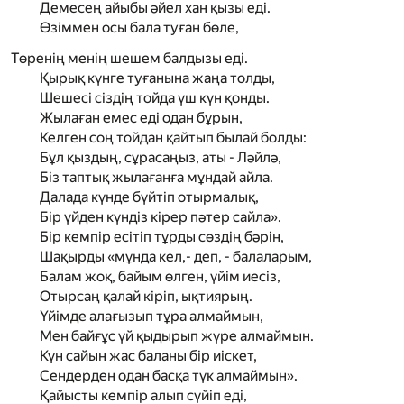
Демесең айыбы әйел хан қызы еді.
Өзіммен осы бала туған бөле,
Төренің менің шешем балдызы еді.
Қырық күнге туғанына жаңа толды,
Шешесі сіздің тойда үш күн қонды.
Жылаған емес еді одан бұрын,
Келген соң тойдан қайтып былай болды:
Бұл қыздың, сұрасаңыз, аты - Ләйлә,
Біз таптық жылағанға мұндай айла.
Далада күнде бүйтіп отырмалық,
Бір үйден күндіз кірер пәтер сайла».
Бір кемпір есітіп тұрды сөздің бәрін,
Шақырды «мұнда кел,- деп, - балаларым,
Балам жоқ, байым өлген, үйім иесіз,
Отырсаң қалай кіріп, ықтиярың.
Үйімде алағызып тұра алмаймын,
Мен байғұс үй қыдырып жүре алмаймын.
Күн сайын жас баланы бір иіскет,
Сендерден одан басқа түк алмаймын».
Қайысты кемпір алып сүйіп еді,