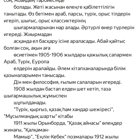
соң, Абайдың тәрбиесінде
болады. Жеті жасынан өлеңге қабілеттілігін
танытады. Өз бетімен араб, парсы, түрік, орыс тілдерін
игеріп, шығыс, орыс классиктерінің
шығармаларынан нәр алады. Әртүрлі өнер түрлерін
игереді. Жиырмадан
асқанда ел басқару ісіне араласады. Абай қайтыс
болған соң, ақын аға
өсиетімен 1905-1906 жылдары қажылық сапармен
Араб, Түрік, Еуропа
елдерін аралайды. Әлем кітапханаларында білім
қазыналарымен танысады.
Дін мен философия, ғылым салаларын игереді.
1908 жылдан бастап елден шет кетіп, таза
шығармашылық жұмыспен
шұғылданады.
"Түрік, қырғыз, қазақ һәм хандар шежіресі",
"Мұсылмандық шарты" кітабы
1911 жылы Орынборда, "Қазақ айнасы" өлеңдер
жинағы, "Қалқаман-
Мамыр", "Еңлік-Кебек" поэмалары 1912 жылы