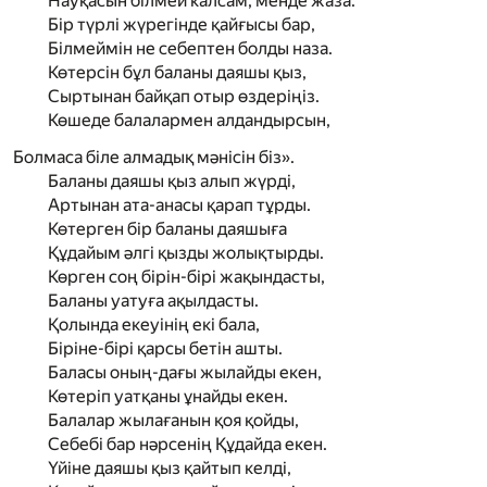
Науқасын білмей калсам, менде жаза.
Бір түрлі жүрегінде қайғысы бар,
Білмеймін не себептен болды наза.
Көтерсін бұл баланы даяшы қыз,
Сыртынан байқап отыр өздеріңіз.
Көшеде балалармен алдандырсын,
Болмаса біле алмадық мәнісін біз».
Баланы даяшы қыз алып жүрді,
Артынан ата-анасы қарап тұрды.
Көтерген бір баланы даяшыға
Құдайым әлгі қызды жолықтырды.
Көрген соң бірін-бірі жақындасты,
Баланы уатуға ақылдасты.
Қолында екеуінің екі бала,
Біріне-бірі қарсы бетін ашты.
Баласы оның-дағы жылайды екен,
Көтеріп уатқаны ұнайды екен.
Балалар жылағанын қоя қойды,
Себебі бар нәрсенің Құдайда екен.
Үйіне даяшы қыз қайтып келді,