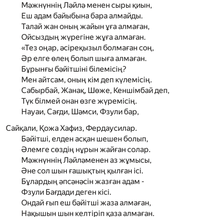
Мәжнүннің Ләйлә менен сыры қиын,
Еш адам байыбына бара алмайды.
Талай жан оның жайын ұға алмаған,
Ойсыздың жүрегіне жұға алмаған.
«Тез оңар, әсіреқызыл болмаған соң,
Әр елге өлең болып шыға алмаған.
Бұрынғы бәйітшіні білемісің?
Мен айтсам, оның кім деп күлемісің.
Сабырбай, Жанақ, Шөже, Кеншімбай деп,
Түк білмей онан өзге жүремісің.
Науаи, Сағди, Шәмси, Фзули бар,
Сайқали, Қожа Хафиз, Фердаусилар.
Бәйітші, елден асқан шешен болып,
Әлемге сөздің нұрын жайған солар.
Мәжнүннің Ләйләменен аз жұмысы,
Әне сол шын ғашықтың қылған ісі.
Бұлардың әпсәнәсін жазған адам -
Фзули Бағдади деген кісі.
Ондай ғып еш бәйітші жаза алмаған,
Нақышын шын келтіріп қаза алмаған.