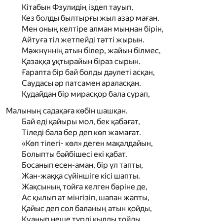
Кітабын Фзулидің іздеп тауып,
Кез болды былтырғы жыл азар маған.
Мен оның келтіре алман мыңнан бірін,
Айтуға тіл жетпейді тәтті жырын.
Мәжнүннің атын білер, жайын білмес,
Қазаққа ұқтырайын біраз сырын.
Ғарапта бір бай болды дәулеті асқан,
Саудасы әр патсамен араласқан.
Құдайдан бір мирасқор бала сұрап,
Малының садақаға көбін шашқан.
Бай еді қайыры мол, бек қабағат,
Тіледі бала бер деп көп жамағат.
«Көп тілегі- көл» деген мақалдайын,
Болыпты бәйбішесі екі қабат.
Босанып есен-аман, бір ұл тапты,
Жан-жаққа сүйіншіге кісі шапты.
Жақсының тойға келген бәріне де,
Ас қылып ат мінгізіп, шапан жапты,
Қайыс деп сол баланың атын қойды,
Қуанып неше түрлі қылды тойды.