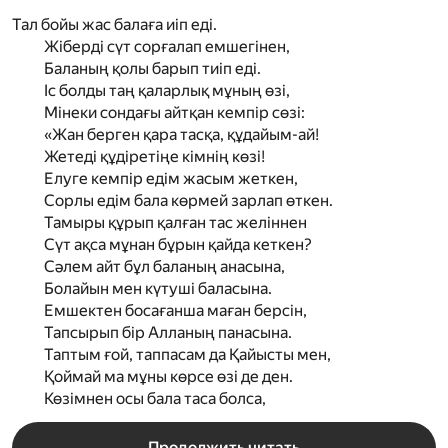
Тал бойы жас балаға иіп еді.
Жіберді сүт сорғалап емшегінен,
Баланың қолы барып тиіп еді.
Іс болды таң қаларлық мұның өзі,
Мінеки сондағы айтқан кемпір сөзі:
«Жан берген қара тасқа, құдайым-ай!
Жетеді құдіретіңе кімнің көзі!
Елуге кемпір едім жасым жеткен,
Сорлы едім бала көрмей зарлап өткен.
Тамыры құрып қалған тас желіннен
Сүт ақса мұнан бұрын қайда кеткен?
Сәлем айт бұл баланың анасына,
Болайын мен күтуші баласына.
Емшектен босағанша маған берсін,
Тапсырып бір Алланың панасына.
Таптым ғой, таппасам да Қайысты мен,
Қоймай ма мұны көрсе өзі де ден.
Көзімнен осы бала таса болса,
Продолжить читать