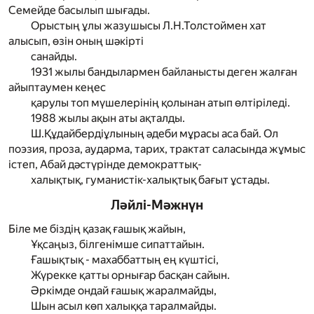
Семейде басылып шығады.
Орыстың ұлы жазушысы Л.Н.Толстоймен хат
алысып, өзін оның шәкірті
санайды.
1931 жылы бандылармен байланысты деген жалған
айыптаумен кеңес
қарулы топ мүшелерінің қолынан атып өлтіріледі.
1988 жылы ақын аты ақталды.
Ш.Құдайбердіұлының әдеби мұрасы аса бай. Ол
поэзия, проза, аударма, тарих, трактат саласында жұмыс
істеп, Абай дәстүрінде демократтық-
халықтық, гуманистік-халықтық бағыт ұстады.
Ләйлі-Мәжнүн
Біле ме біздің қазақ ғашық жайын,
Ұқсаңыз, білгенімше сипаттайын.
Ғашықтық - махаббаттың ең күштісі,
Жүрекке қатты орнығар басқан сайын.
Әркімде ондай ғашық жаралмайды,
Шын асыл көп халыққа таралмайды.