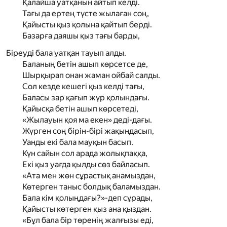
Қалайша уатқанын айтып келді.
Тағы да ертең түсте жылаған соң,
Қайысты қыз қолына қайтып берді.
Базарға даяшы қыз тағы барды,
Біреуді бала уатқан тауып алды.
Баланың бетін ашып көрсетсе де,
Шырқырап онан жаман ойбай салды.
Сол кезде кешегі қыз келді тағы,
Баласы зар қағып жүр қолындағы.
Қайысқа бетін ашып көрсетеді,
«Жылауын қоя ма екен» деді-дағы.
Жүрген соң бірін-бірі жақындасып,
Уанды екі бала мауқын басып.
Күн сайын сол арада жолықпаққа,
Екі қыз уағда қылды сөз байласып.
«Ата мен жөн сұрастық анамыздан,
Көтерген таныс болдық баламыздан.
Бала кім қолыңдағы?»-деп сұрады,
Қайысты көтерген қыз ана қыздан.
«Бұл бала бір төренің жалғызы еді,