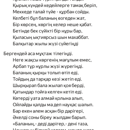
Қырық күндей кедейлерге тамақ беріп,
Меккеде талай түйе - құрбан сойды.
Келбеті бұл баланың өзгеден жат,
Бір көрсең, көргің келер неше қабат.
Бетінде бек сүйікті бір нұры бар,
Қыласың ықтиярсыз шын махаббат.
Балқытар жылы жүзі сүйегіңді
Бергендей аса мұқтаж тілегіңді.
Неге жақсы көргенің мағұлым емес,
Арбап тұр нұрлы жүзі жүрегіңді.
Баланың қырқы толып өтіп еді,
Тойдың да тарқар кезі жетіп еді.
Шырқырап бала жылап қоя берді,
Қатындар тойға келген кетіп еді.
Көтерді уата алмай қолына алып,
Ойлайды қалды ма деп науқас шалып.
Бар екен әлем асқан бір дәрігері,
Әкелді соны біреу жылдам барып.
«Баланың,- деді дәрігер,- дені таза,