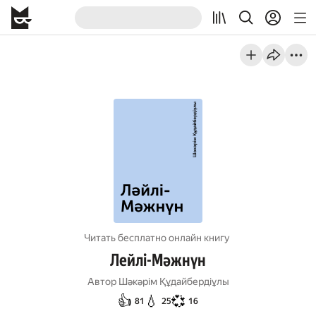
Читать бесплатно онлайн книгу
Лейлі-Мәжнүн
Автор
Шәкәрім Құдайбердіұлы
👍
💧
💞
81
25
16