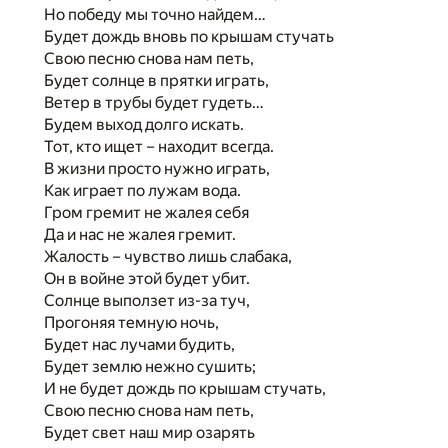
Но победу мы точно найдем…
Будет дождь вновь по крышам стучать
Свою песню снова нам петь,
Будет солнце в прятки играть,
Ветер в трубы будет гудеть…
Будем выход долго искать.
Тот, кто ищет – находит всегда.
В жизни просто нужно играть,
Как играет по лужам вода.
Гром гремит не жалея себя
Да и нас не жалея гремит.
Жалость – чувство лишь слабака,
Он в войне этой будет убит.
Солнце выползет из-за туч,
Прогоняя темную ночь,
Будет нас лучами будить,
Будет землю нежно сушить;
И не будет дождь по крышам стучать,
Свою песню снова нам петь,
Будет свет наш мир озарять