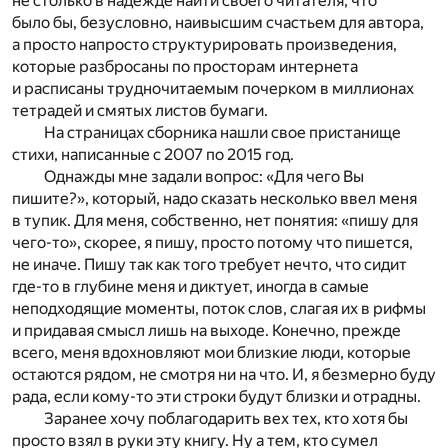
не столько в надежде найти своего читателя, что
было бы, безусловно, наивысшим счастьем для автора,
а просто напросто структурировать произведения,
которые разбросаны по просторам интернета
и расписаны трудночитаемым почерком в миллионах
тетрадей и смятых листов бумаги.
На страницах сборника нашли свое пристанище
стихи, написанные с 2007 по 2015 год.
Однажды мне задали вопрос: «Для чего Вы
пишите?», который, надо сказать несколько ввел меня
в тупик. Для меня, собственно, нет понятия: «пишу для
чего-то», скорее, я пишу, просто потому что пишется,
не иначе. Пишу так как того требует нечто, что сидит
где-то в глубине меня и диктует, иногда в самые
неподходящие моменты, поток слов, слагая их в рифмы
и придавая смысл лишь на выходе. Конечно, прежде
всего, меня вдохновляют мои близкие люди, которые
остаются рядом, не смотря ни на что. И, я безмерно буду
рада, если кому-то эти строки будут близки и отрадны.
Заранее хочу поблагодарить вех тех, кто хотя бы
просто взял в руки эту книгу. Ну а тем, кто сумел