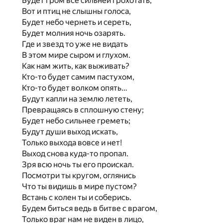
Будет гром все сильней грохотать,
Вот и птиц не слышны голоса,
Будет небо чернеть и сереть,
Будет молния ночь озарять.
Где и звезд то уже не видать
В этом мире сыром и глухом.
Как нам жить, как выживать?
Кто-то будет самим пастухом,
Кто-то будет волком опять…
Будут капли на землю лететь,
Превращаясь в сплошную стену;
Будет небо сильнее греметь;
Будут души выход искать,
Только выхода вовсе и нет!
Выход снова куда-то пропал.
Зря всю ночь ты его проискал.
Посмотри ты кругом, оглянись
Что ты видишь в мире пустом?
Встань с колен ты и соберись.
Будем биться ведь в битве с врагом,
Только враг нам не виден в лицо,