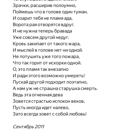
Зрачки, расширив полоумно,
Поймешь что в голове один туман.
И озарит тебя не пламя ада,
Ворота рая отворятся вдруг.
И не нужна теперь бравада
Уже совсем другой недуг.
Кровь закипает от такого жара,
И мыслей в голове нет ни одной.
Не потушить уже того пожара,
Что так горит от искорки одной.
О, это пламя так внезапно
И ради этого возможно умереть!
Пускай другой подходит поэтапно,
А нам уж не страшна старушка смерть.
Ведь эта огненная дева
Зовется страстью испокон веков,
Пусть иногда идет налево,
Зато всегда зовет с собой любовь!
Сентябрь 2011