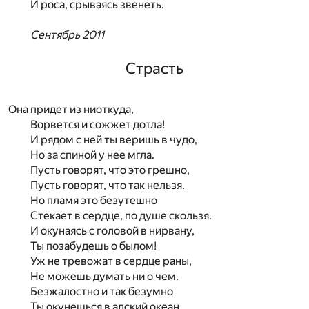
И роса, срываясь звенеть.
Сентябрь 2011
Страсть
Она придет из ниоткуда,
Ворвется и сожжет дотла!
И рядом с ней ты веришь в чудо,
Но за спиной у нее мгла.
Пусть говорят, что это грешно,
Пусть говорят, что так нельзя.
Но пламя это безутешно
Стекает в сердце, по душе скользя.
И окунаясь с головой в нирвану,
Ты позабудешь о былом!
Уж не тревожат в сердце раны,
Не можешь думать ни о чем.
Безжалостно и так безумно
Ты окунешься в адский океан,