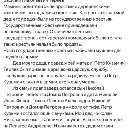
Василий Николаевич Теряев
Мамины родители были простыми деревенскими
жителями, выходцами из крестьян. Как рассказывал мой
дед, его предки были из государственных крестьян.
Государственные крестьяне принадлежали
не помещику, а царю. Отличием крестьян
государственных от крестьян помещичьих было то, что
таких крестьян нельзя было продать.
Но из государственных крестьян набирали мужчин для
службы в армии.
Дед моего деда, прадед моей матери, Пётр Кузьмич
Теряев был призван в армию на царскую службу.
Послужив царю, он вернулся на родину. Но пока Пётр
Кузьмич служил в армии, его жена умерла.
Из семьи прапрадеда остался сын Николай
Петрович, невестка Домна Петровна и дети: Николай,
Иван, Фёдор, Тихон, Павел и Александра. Николай
Петрович и Домна Петровна умерли от тифа. Пётр
Кузьмич остался один с внуками. Мой дед Николай
Николаевич был старшим из внуков. Вскоре он женился
на Пелагее Андреевне. И они вместе с дедом стали