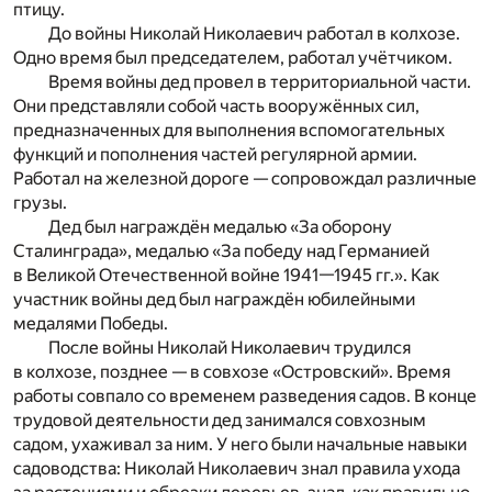
птицу.
До войны Николай Николаевич работал в колхозе.
Одно время был председателем, работал учётчиком.
Время войны дед провел в территориальной части.
Они представляли собой часть вооружённых сил,
предназначенных для выполнения вспомогательных
функций и пополнения частей регулярной армии.
Работал на железной дороге — сопровождал различные
грузы.
Дед был награждён медалью «За оборону
Сталинграда», медалью «За победу над Германией
в Великой Отечественной войне 1941—1945 гг.». Как
участник войны дед был награждён юбилейными
медалями Победы.
После войны Николай Николаевич трудился
в колхозе, позднее — в совхозе «Островский». Время
работы совпало со временем разведения садов. В конце
трудовой деятельности дед занимался совхозным
садом, ухаживал за ним. У него были начальные навыки
садоводства: Николай Николаевич знал правила ухода