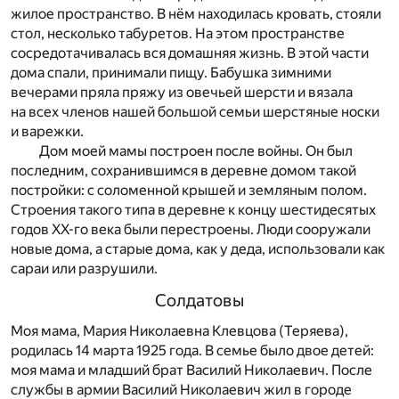
жилое пространство. В нём находилась кровать, стояли
стол, несколько табуретов. На этом пространстве
сосредотачивалась вся домашняя жизнь. В этой части
дома спали, принимали пищу. Бабушка зимними
вечерами пряла пряжу из овечьей шерсти и вязала
на всех членов нашей большой семьи шерстяные носки
и варежки.
Дом моей мамы построен после войны. Он был
последним, сохранившимся в деревне домом такой
постройки: с соломенной крышей и земляным полом.
Строения такого типа в деревне к концу шестидесятых
годов ХХ-го века были перестроены. Люди сооружали
новые дома, а старые дома, как у деда, использовали как
сараи или разрушили.
Солдатовы
Моя мама, Мария Николаевна Клевцова (Теряева),
родилась 14 марта 1925 года. В семье было двое детей:
моя мама и младший брат Василий Николаевич. После
службы в армии Василий Николаевич жил в городе