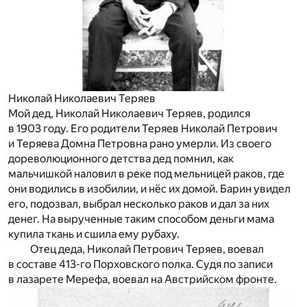
Николай Николаевич Теряев
Мой дед, Николай Николаевич Теряев, родился
в 1903 году. Его родители Теряев Николай Петрович
и Теряева Домна Петровна рано умерли. Из своего
дореволюционного детства дед помнил, как
мальчишкой наловил в реке под мельницей раков, где
они водились в изобилии, и нёс их домой. Барин увидел
его, подозвал, выбрал несколько раков и дал за них
денег. На вырученные таким способом деньги мама
купила ткань и сшила ему рубаху.
Отец деда, Николай Петрович Теряев, воевал
в составе 413-го Порховского полка. Судя по записи
в лазарете Мерефа, воевал на Австрийском фронте.