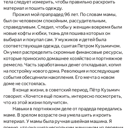
тела следует измерить, чтобы правильно раскроить
материал и пошить одежду.
Прожил мой прапрадед 96 лет. По словам мамы,
был он человеком спокойным, рассудительным,
справедливым. Следил, чтобы у женщин вовремя были
новые кофты и юбки, ткань для пошива которых он
выбирал и покупал сам. У мужиков и детей была
соответствующая одежда, сшитая Петром Кузьмичом.
Он умел распределить скромные финансовые ресурсы,
которые приносило домашнее хозяйство и портняжное
ремесло. Часть заработанных денег откладывал, копил
на постройку нового дома. Революция и последующие
события обесценили накопления. Его мечта о новом
доме не состоялась.
В конце жизни, в советский период, Пётр Кузьмич
говорил: «Хочется ещё пожить, интересно посмотреть,
что из этой жизни получится».
Навыки в портняжном деле от прадеда передались
маме. В зрелом возрасте она умела шить и кроить
материал. У мамы была ручная швейная машина. Я
помню, что она шила нескольким женщинам из деревни