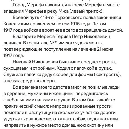
Город Мерефа находится на реке Мерефа в месте
впадения Мерефы в реку Мжа (левый приток).
Боевой путь 413-го Порховского полка закончился
Ковельским сражением летом 1916 года. Летом
1917 года войска вероятнее всего возвращались домой.
В лазарете Мерефа Теряев Пётр Николаевич
лечился. В госпитале №9 имеются документы,
подтверждающие поступление на лечение 21 июня
1917 года.
Николай Николаевич был выше среднего роста,
сухощавым и стройным. Ходил с палочкой в руках.
Служила палочка деду скорее для формы (как трость),
а не как средство опоры.
Во времена моего детства многие пожилые люди
в деревне, мужчины и женщины, передвигались
с небольшими палками в руках. В этом был какой-то
практический смысл: импровизированные трости
помогали в распутицу на скользких участках дороги
удержать равновесие, отогнать собак, подогнать или
направить в нужное место домашнюю скотину или