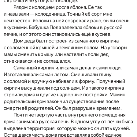
с крючка и не утонуло в колодце.
Рядом с колодцем росла яблоня. Её так
и называли — колодечница. Точный её сорт мне
неизвестен. Яблоки на ней созревали рано, были очень
вкусными. Бабушка Поля запекала яблоки в русской
печке, и от этого они становились ещё вкуснее.
Дом деда был построен из саманного кирпича
с соломенной крышей и земляным полом. На уговоры
мамы сменить крышу или настелить полы дед
отнекивался и не соглашался.
Саманный кирпич или саман делали сами люди.
Изготавливали саман летом. Смешивали глину
с соломой и вручную набивали в форму. Полученный
кирпич высушивали под солнцем. Из такого кирпича
строили дома и другие надворные постройки. Мамин
родительский дом закончил существование после
смерти её родителей. Он был разрушен временем.
Почти четвёртую часть внутреннего помещения
дома занимала русская печь. В одном углу от печки была
выделена территория, которую можно считать кухней.
Оставшаяся часть дома представляла собой единое