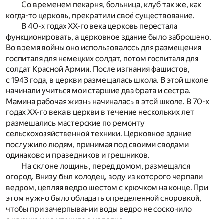
Со временем пекарня, больница, клуб так же, как
когда-то церковь, прекратили своё существование.
В 40-х годах ХХ-го века церковь перестала
функционировать, а церковное здание было заброшено.
Во время войны оно использовалось для размещения
госпиталя для немецких солдат, потом госпиталя для
солдат Красной Армии. После изгнания фашистов,
с 1943 года, в церкви размещалась школа. В этой школе
начинали учиться мои старшие два брата и сестра.
Мамина рабочая жизнь начиналась в этой школе. В 70-х
годах ХХ-го века в церкви в течение нескольких лет
размешались мастерские по ремонту
сельскохозяйственной техники. Церковное здание
послужило людям, принимая под своими сводами
одинаково и праведников и грешников.
На склоне лощины, перед домом, размещался
огород. Внизу был колодец, воду из которого черпали
ведром, цепляя ведро шестом с крючком на конце. При
этом нужно было обладать определенной сноровкой,
чтобы при зачерпывании воды ведро не соскочило