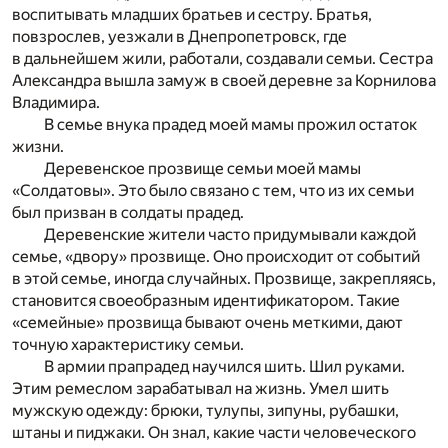
воспитывать младших братьев и сестру. Братья,
повзрослев, уезжали в Днепропетровск, где
в дальнейшем жили, работали, создавали семьи. Сестра
Александра вышла замуж в своей деревне за Корнилова
Владимира.
В семье внука прадед моей мамы прожил остаток
жизни.
Деревенское прозвище семьи моей мамы
«Солдатовы». Это было связано с тем, что из их семьи
был призван в солдаты прадед.
Деревенские жители часто придумывали каждой
семье, «двору» прозвище. Оно происходит от событий
в этой семье, иногда случайных. Прозвище, закрепляясь,
становится своеобразным идентификатором. Такие
«семейные» прозвища бывают очень меткими, дают
точную характеристику семьи.
В армии прапрадед научился шить. Шил руками.
Этим ремеслом зарабатывал на жизнь. Умел шить
мужскую одежду: брюки, тулупы, зипуны, рубашки,
штаны и пиджаки. Он знал, какие части человеческого