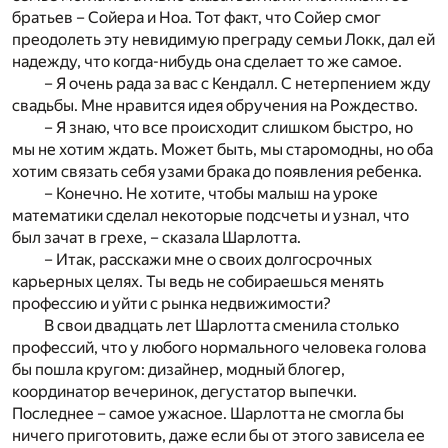
братьев – Сойера и Ноа. Тот факт, что Сойер смог
преодолеть эту невидимую преграду семьи Локк, дал ей
надежду, что когда-нибудь она сделает то же самое.
– Я очень рада за вас с Кендалл. С нетерпением жду
свадьбы. Мне нравится идея обручения на Рождество.
– Я знаю, что все происходит слишком быстро, но
мы не хотим ждать. Может быть, мы старомодны, но оба
хотим связать себя узами брака до появления ребенка.
– Конечно. Не хотите, чтобы малыш на уроке
математики сделал некоторые подсчеты и узнал, что
был зачат в грехе, – сказала Шарлотта.
– Итак, расскажи мне о своих долгосрочных
карьерных целях. Ты ведь не собираешься менять
профессию и уйти с рынка недвижимости?
В свои двадцать лет Шарлотта сменила столько
профессий, что у любого нормального человека голова
бы пошла кругом: дизайнер, модный блогер,
координатор вечеринок, дегустатор выпечки.
Последнее – самое ужасное. Шарлотта не смогла бы
ничего приготовить, даже если бы от этого зависела ее