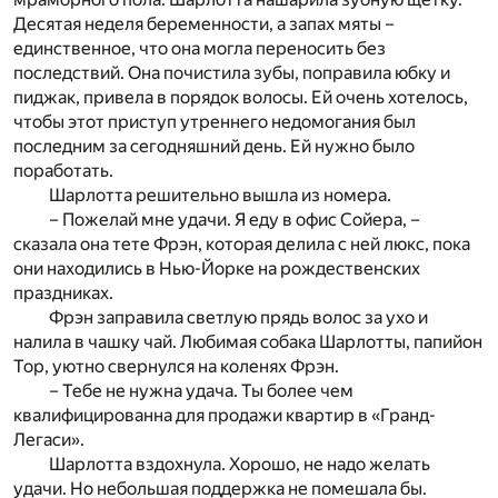
Десятая неделя беременности, а запах мяты –
единственное, что она могла переносить без
последствий. Она почистила зубы, поправила юбку и
пиджак, привела в порядок волосы. Ей очень хотелось,
чтобы этот приступ утреннего недомогания был
последним за сегодняшний день. Ей нужно было
поработать.
Шарлотта решительно вышла из номера.
– Пожелай мне удачи. Я еду в офис Сойера, –
сказала она тете Фрэн, которая делила с ней люкс, пока
они находились в Нью-Йорке на рождественских
праздниках.
Фрэн заправила светлую прядь волос за ухо и
налила в чашку чай. Любимая собака Шарлотты, папийон
Тор, уютно свернулся на коленях Фрэн.
– Тебе не нужна удача. Ты более чем
квалифицированна для продажи квартир в «Гранд-
Легаси».
Шарлотта вздохнула. Хорошо, не надо желать
удачи. Но небольшая поддержка не помешала бы.