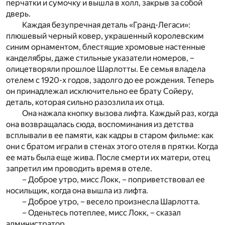
перчатки и сумочку и вышла в холл, закрыв за собой
дверь.
Каждая безупречная деталь «Гранд-Легаси»:
плюшевый черный ковер, украшенный королевским
синим орнаментом, блестящие хромовые настенные
канделябры, даже стильные указатели номеров, –
олицетворяли прошлое Шарлотты. Ее семья владела
отелем с 1920-х годов, задолго до ее рождения. Теперь
он принадлежал исключительно ее брату Сойеру,
деталь, которая сильно разозлила их отца.
Она нажала кнопку вызова лифта. Каждый раз, когда
она возвращалась сюда, воспоминания из детства
всплывали в ее памяти, как кадры в старом фильме: как
они с братом играли в стенах этого отеля в прятки. Когда
ее мать была еще жива. После смерти их матери, отец
запретил им проводить время в отеле.
– Доброе утро, мисс Локк, – поприветствовал ее
носильщик, когда она вышла из лифта.
– Доброе утро, – весело произнесла Шарлотта.
– Оденьтесь потеплее, мисс Локк, – сказал
администратор.