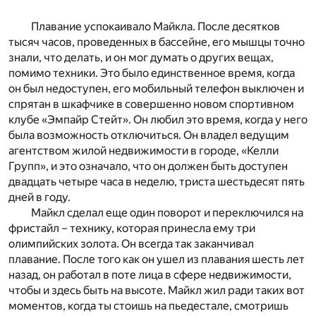
Плавание успокаивало Майкла. После десятков
тысяч часов, проведенных в бассейне, его мышцы точно
знали, что делать, и он мог думать о других вещах,
помимо техники. Это было единственное время, когда
он был недоступен, его мобильный телефон выключен и
спрятан в шкафчике в совершенно новом спортивном
клубе «Эмпайр Стейт». Он любил это время, когда у него
была возможность отключиться. Он владел ведущим
агентством жилой недвижимости в городе, «Келли
Групп», и это означало, что он должен быть доступен
двадцать четыре часа в неделю, триста шестьдесят пять
дней в году.
Майкл сделал еще один поворот и переключился на
фристайл – технику, которая принесла ему три
олимпийских золота. Он всегда так заканчивал
плавание. После того как он ушел из плавания шесть лет
назад, он работал в поте лица в сфере недвижимости,
чтобы и здесь быть на высоте. Майкл жил ради таких вот
моментов, когда ты стоишь на пьедестале, смотришь