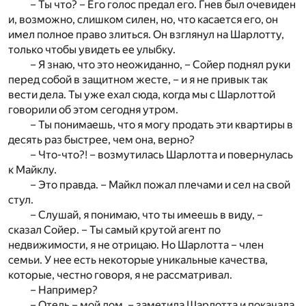
– Ты что? – Его голос предал его. Гнев был очевиден
и, возможно, слишком силен, но, что касается его, он
имел полное право злиться. Он взглянул на Шарлотту,
только чтобы увидеть ее улыбку.
– Я знаю, что это неожиданно, – Сойер поднял руки
перед собой в защитном жесте, – и я не привык так
вести дела. Ты уже ехал сюда, когда мы с Шарлоттой
говорили об этом сегодня утром.
– Ты понимаешь, что я могу продать эти квартиры в
десять раз быстрее, чем она, верно?
– Что-что?! – возмутилась Шарлотта и повернулась
к Майклу.
– Это правда. – Майкл пожал плечами и сел на свой
стул.
– Слушай, я понимаю, что ты имеешь в виду, –
сказал Сойер. – Ты самый крутой агент по
недвижимости, я не отрицаю. Но Шарлотта – член
семьи. У нее есть некоторые уникальные качества,
которые, честно говоря, я не рассматривал.
– Например?
– Отель – мой дом, – заметила Шарлотта и покачала