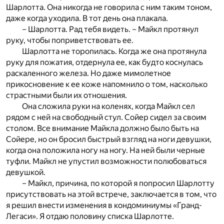
Шарлотта. Она никогда не говорила с ним таким тоном,
даже когда уходила. В тот день она плакала.
– Шарлотта. Рад тебя видеть. – Майкл протянул
руку, чтобы поприветствовать ее.
Шарлотта не торопилась. Когда же она протянула
руку для пожатия, отдернула ее, как будто коснулась
раскаленного железа. Но даже мимолетное
прикосновение к ее коже напомнило о том, насколько
страстными были их отношения.
Она сложила руки на коленях, когда Майкл сел
рядом с ней на свободный стул. Сойер сидел за своим
столом. Все внимание Майкла должно было быть на
Сойере, но он бросил быстрый взгляд на ноги девушки,
когда она положила ногу на ногу. На ней были черные
туфли. Майкл не упустил возможности полюбоваться
девушкой.
– Майкл, причина, по которой я попросил Шарлотту
присутствовать на этой встрече, заключается в том, что
я решил внести изменения в кондоминиумы «Гранд-
Легаси». Я отдаю половину списка Шарлотте.