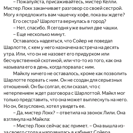
– Пожалуйста, присаживайтесь, мистер Келли.
Мистер Локк заканчивает разговор со своей сестрой.
Могу я предложить вам чашечку кофе, пока вы ждете?
Его сестра? Шарлотта вернулась в город?
– Нет, спасибо. Я сегодня уже выпил две чашки.
– Еще несколько минут.
Оставалось надеяться, что Сойер не поведал
Шарлотте, с кем у него назначена встреча на десять
утра. Или, что он не назовет его придурком или
бесчувственной скотиной, или что-то из того, как она
называла его в день, когда порвала с ним.
Майклу ничего не оставалось, кроме как позволить
Шарлотте порвать с ним. Он не создан для серьезных
отношений. Он бы солгал, если сказал, что с
нетерпением ждет разговора с Шарлоттой. Майкл мог
только представить, что она может выплеснуть на него.
Но он, безусловно, хотел увидеть ее.
– Да, мистер Локк? – ответила на звонок Лили. Она
взглянула на Майкла:
– Мистер Локк сейчас вас примет. – Она вышла из-
за своего стола и направилась в кабинет Сойера.