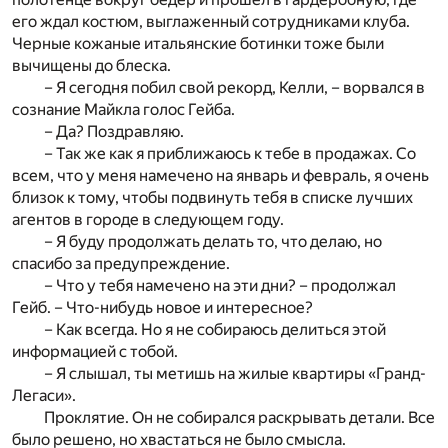
его ждал костюм, выглаженный сотрудниками клуба.
Черные кожаные итальянские ботинки тоже были
вычищены до блеска.
– Я сегодня побил свой рекорд, Келли, – ворвался в
сознание Майкла голос Гейба.
– Да? Поздравляю.
– Так же как я приближаюсь к тебе в продажах. Со
всем, что у меня намечено на январь и февраль, я очень
близок к тому, чтобы подвинуть тебя в списке лучших
агентов в городе в следующем году.
– Я буду продолжать делать то, что делаю, но
спасибо за предупреждение.
– Что у тебя намечено на эти дни? – продолжал
Гейб. – Что-нибудь новое и интересное?
– Как всегда. Но я не собираюсь делиться этой
информацией с тобой.
– Я слышал, ты метишь на жилые квартиры «Гранд-
Легаси».
Проклятие. Он не собирался раскрывать детали. Все
было решено, но хвастаться не было смысла.