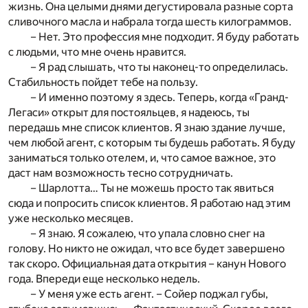
жизнь. Она целыми днями дегустировала разные сорта
сливочного масла и набрала тогда шесть килограммов.
– Нет. Это профессия мне подходит. Я буду работать
с людьми, что мне очень нравится.
– Я рад слышать, что ты наконец-то определилась.
Стабильность пойдет тебе на пользу.
– И именно поэтому я здесь. Теперь, когда «Гранд-
Легаси» открыт для постояльцев, я надеюсь, ты
передашь мне список клиентов. Я знаю здание лучше,
чем любой агент, с которым ты будешь работать. Я буду
заниматься только отелем, и, что самое важное, это
даст нам возможность тесно сотрудничать.
– Шарлотта… Ты не можешь просто так явиться
сюда и попросить список клиентов. Я работаю над этим
уже несколько месяцев.
– Я знаю. Я сожалею, что упала словно снег на
голову. Но никто не ожидал, что все будет завершено
так скоро. Официальная дата открытия – канун Нового
года. Впереди еще несколько недель.
– У меня уже есть агент. – Сойер поджал губы,