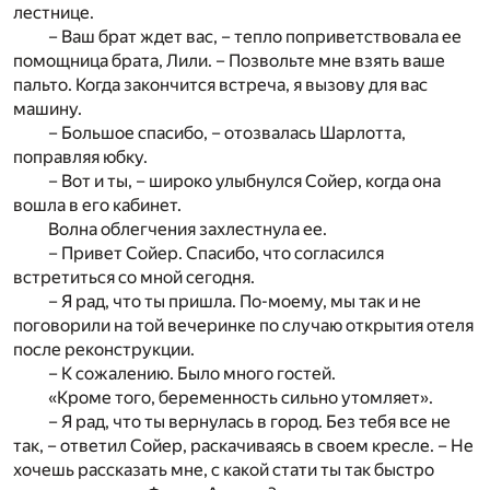
лестнице.
– Ваш брат ждет вас, – тепло поприветствовала ее
помощница брата, Лили. – Позвольте мне взять ваше
пальто. Когда закончится встреча, я вызову для вас
машину.
– Большое спасибо, – отозвалась Шарлотта,
поправляя юбку.
– Вот и ты, – широко улыбнулся Сойер, когда она
вошла в его кабинет.
Волна облегчения захлестнула ее.
– Привет Сойер. Спасибо, что согласился
встретиться со мной сегодня.
– Я рад, что ты пришла. По-моему, мы так и не
поговорили на той вечеринке по случаю открытия отеля
после реконструкции.
– К сожалению. Было много гостей.
«Кроме того, беременность сильно утомляет».
– Я рад, что ты вернулась в город. Без тебя все не
так, – ответил Сойер, раскачиваясь в своем кресле. – Не
хочешь рассказать мне, с какой стати ты так быстро