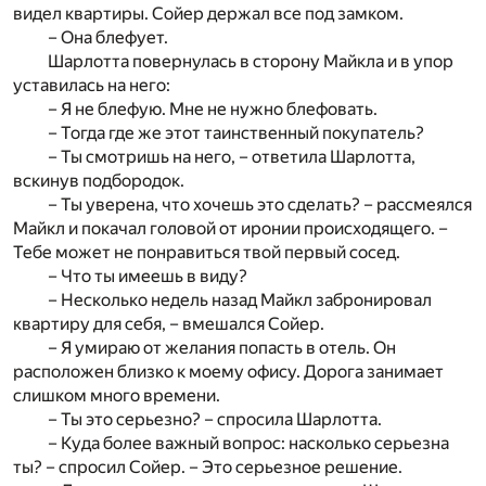
видел квартиры. Сойер держал все под замком.
– Она блефует.
Шарлотта повернулась в сторону Майкла и в упор
уставилась на него:
– Я не блефую. Мне не нужно блефовать.
– Тогда где же этот таинственный покупатель?
– Ты смотришь на него, – ответила Шарлотта,
вскинув подбородок.
– Ты уверена, что хочешь это сделать? – рассмеялся
Майкл и покачал головой от иронии происходящего. –
Тебе может не понравиться твой первый сосед.
– Что ты имеешь в виду?
– Несколько недель назад Майкл забронировал
квартиру для себя, – вмешался Сойер.
– Я умираю от желания попасть в отель. Он
расположен близко к моему офису. Дорога занимает
слишком много времени.
– Ты это серьезно? – спросила Шарлотта.
– Куда более важный вопрос: насколько серьезна
ты? – спросил Сойер. – Это серьезное решение.