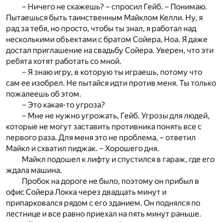
– Ничего не скажешь? – спросил Гейб. – Понимаю.
Пытаешься быть таинственным Майклом Келли. Ну, я
рад за тебя, но просто, чтобы ты знал, я работал над
несколькими объектами с братом Сойера, Ноа. Я даже
достал приглашение на свадьбу Сойера. Уверен, что эти
ребята хотят работать со мной.
– Я знаю игру, в которую ты играешь, потому что
сам ее изобрел. Не пытайся идти против меня. Ты только
пожалеешь об этом.
– Это какая-то угроза?
– Мне не нужно угрожать, Гейб. Угрозы для людей,
которые не могут заставить противника понять все с
первого раза. Для меня это не проблема, – ответил
Майкл и схватил пиджак. – Хорошего дня.
Майкл подошел к лифту и спустился в гараж, где его
ждала машина.
Пробок на дороге не было, поэтому он прибыл в
офис Сойера Локка через двадцать минут и
припарковался рядом с его зданием. Он поднялся по
лестнице и все равно приехал на пять минут раньше.