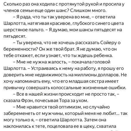
Сколько раз она ходила с протянутой рукой и просила у
членов семьи еще один шанс? Слишком много.
– Я рада, что ты так уверена во мне, – ответила
Шарлотта, натягивая красивое, глубокого синего цвета
шерстяное пальто. – Я думаю, мои шансы пятьдесят на
пятьдесят.
– Ты уверена, что не хочешь рассказать Сойеру о
беременности? Он же твой брат. Я не думаю, что он
тебе откажет, если узнает, что ты ждешь ребенка.
– Мне не нужна жалость, – покачала головой
Шарлотта. – Устраиваясь к нему на работу, я прошу его
доверить мне недвижимость на миллионы долларов. Не
хочу напоминать ему, что его младшая сестра имеет
привычку совершать колоссальные жизненные ошибки.
– Все в нашей жизни происходит не просто так, –
сказала Фрэн, почесывая Тора за ухом.
– Мне нравится твой оптимизм, но случайно
забеременеть от мужчины, который меня не любит… так
могу только я, – ответила Шарлотта. Затем она
наклонилась к тете, поцеловала ее в щеку, схватила