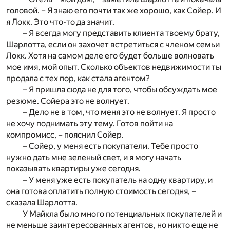
головой. – Я знаю его почти так же хорошо, как Сойер. И
я Локк. Это что-то да значит.
– Я всегда могу представить клиента твоему брату,
Шарлотта, если он захочет встретиться с членом семьи
Локк. Хотя на самом деле его будет больше волновать
мое имя, мой опыт. Сколько объектов недвижимости ты
продала с тех пор, как стала агентом?
– Я пришла сюда не для того, чтобы обсуждать мое
резюме. Сойера это не волнует.
– Дело не в том, что меня это не волнует. Я просто
не хочу поднимать эту тему. Готов пойти на
компромисс, – пояснил Сойер.
– Сойер, у меня есть покупатели. Тебе просто
нужно дать мне зеленый свет, и я могу начать
показывать квартиры уже сегодня.
– У меня уже есть покупатель на одну квартиру, и
она готова оплатить полную стоимость сегодня, –
сказала Шарлотта.
У Майкла было много потенциальных покупателей и
не меньше заинтересованных агентов, но никто еще не