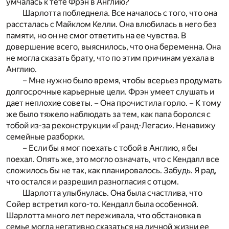
умчалась к тете Фрэн в Англию?
Шарлотта побледнела. Все началось с того, что она
рассталась с Майклом Келли. Она влюбилась в него без
памяти, но он не смог ответить на ее чувства. В
довершение всего, выяснилось, что она беременна. Она
не могла сказать брату, что по этим причинам уехала в
Англию.
– Мне нужно было время, чтобы всерьез продумать
долгосрочные карьерные цели. Фрэн умеет слушать и
дает неплохие советы. – Она прочистила горло. – К тому
же было тяжело наблюдать за тем, как папа боролся с
тобой из-за реконструкции «Гранд-Легаси». Ненавижу
семейные разборки.
– Если бы я мог поехать с тобой в Англию, я бы
поехал. Опять же, это могло означать, что с Кендалл все
сложилось бы не так, как планировалось. Забудь. Я рад,
что остался и разрешил разногласия с отцом.
Шарлотта улыбнулась. Она была счастлива, что
Сойер встретил кого-то. Кендалл была особенной.
Шарлотта много лет переживала, что обстановка в
семье могла негативно сказаться на личной жизни ее