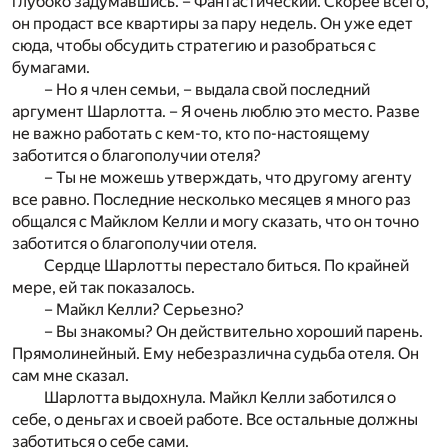
глубоко задумавшись. – Фантастический. Скорее всего,
он продаст все квартиры за пару недель. Он уже едет
сюда, чтобы обсудить стратегию и разобраться с
бумагами.
– Но я член семьи, – выдала свой последний
аргумент Шарлотта. – Я очень люблю это место. Разве
не важно работать с кем-то, кто по-настоящему
заботится о благополучии отеля?
– Ты не можешь утверждать, что другому агенту
все равно. Последние несколько месяцев я много раз
общался с Майклом Келли и могу сказать, что он точно
заботится о благополучии отеля.
Сердце Шарлотты перестало биться. По крайней
мере, ей так показалось.
– Майкл Келли? Серьезно?
– Вы знакомы? Он действительно хороший парень.
Прямолинейный. Ему небезразлична судьба отеля. Он
сам мне сказал.
Шарлотта выдохнула. Майкл Келли заботился о
себе, о деньгах и своей работе. Все остальные должны
заботиться о себе сами.