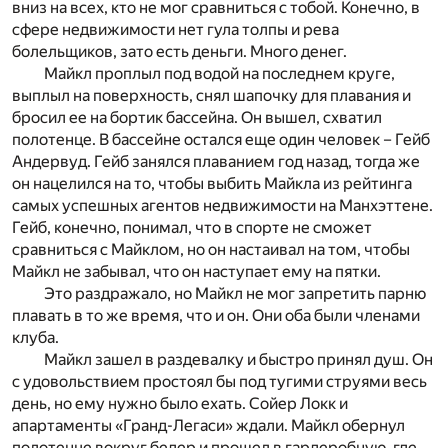
вниз на всех, кто не мог сравниться с тобой. Конечно, в
сфере недвижимости нет гула толпы и рева
болельщиков, зато есть деньги. Много денег.
Майкл проплыл под водой на последнем круге,
выплыл на поверхность, снял шапочку для плавания и
бросил ее на бортик бассейна. Он вышел, схватил
полотенце. В бассейне остался еще один человек – Гейб
Андервуд. Гейб занялся плаванием год назад, тогда же
он нацелился на то, чтобы выбить Майкла из рейтинга
самых успешных агентов недвижимости на Манхэттене.
Гейб, конечно, понимал, что в спорте не сможет
сравниться с Майклом, но он настаивал на том, чтобы
Майкл не забывал, что он наступает ему на пятки.
Это раздражало, но Майкл не мог запретить парню
плавать в то же время, что и он. Они оба были членами
клуба.
Майкл зашел в раздевалку и быстро принял душ. Он
с удовольствием простоял бы под тугими струями весь
день, но ему нужно было ехать. Сойер Локк и
апартаменты «Гранд-Легаси» ждали. Майкл обернул
полотенце вокруг бедер и прошел в гардеробную, где