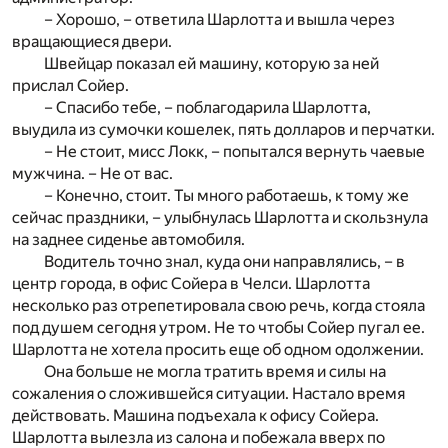
– Хорошо, – ответила Шарлотта и вышла через
вращающиеся двери.
Швейцар показал ей машину, которую за ней
прислал Сойер.
– Спасибо тебе, – поблагодарила Шарлотта,
выудила из сумочки кошелек, пять долларов и перчатки.
– Не стоит, мисс Локк, – попытался вернуть чаевые
мужчина. – Не от вас.
– Конечно, стоит. Ты много работаешь, к тому же
сейчас праздники, – улыбнулась Шарлотта и скользнула
на заднее сиденье автомобиля.
Водитель точно знал, куда они направлялись, – в
центр города, в офис Сойера в Челси. Шарлотта
несколько раз отрепетировала свою речь, когда стояла
под душем сегодня утром. Не то чтобы Сойер пугал ее.
Шарлотта не хотела просить еще об одном одолжении.
Она больше не могла тратить время и силы на
сожаления о сложившейся ситуации. Настало время
действовать. Машина подъехала к офису Сойера.
Шарлотта вылезла из салона и побежала вверх по