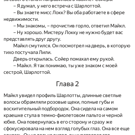
– Я думал, у него встреча с Шарлоттой.
– Вы знаете мисс Локк? Вы оба работаете в сфере
недвижимости.
– Мы знакомы, – прочистив горло, ответил Майкл.
– Ну хорошо. Мистеру Локку не нужно будет вас
представлять друг другу.
Майкл смутился. Он посмотрел на дверь, в которую
тихо постучала Лили.
Дверь открылась. Сойер помахал ему рукой.
– Майкл. Я так понимаю, ты уже знаком с моей
сестрой, Шарлоттой.
Глава 2
Майкл увидел профиль Шарлотты, длинные светлые
волосы обрамляли розовые щеки, полные губы и
восхитительный подбородок. Она сидела на самом
краешке стула в темно-фиолетовом пальто и черной
юбке. Она повернулась в его сторону и сразу же
сфокусировала на нем взгляд голубых глаз. Она все еще