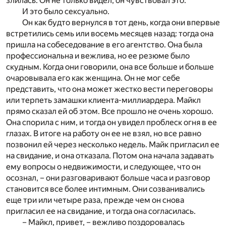
злилась. Он не только видел, он чувствовал это.
И это было сексуально.
Он как будто вернулся в тот день, когда они впервые
встретились семь или восемь месяцев назад: тогда она
пришла на собеседование в его агентство. Она была
профессиональна и вежлива, но ее резюме было
скудным. Когда они говорили, она все больше и больше
очаровывала его как женщина. Он не мог себе
представить, что она может жестко вести переговоры
или терпеть замашки клиента-миллиардера. Майкл
прямо сказал ей об этом. Все прошло не очень хорошо.
Она спорила с ним, и тогда он увидел проблеск огня в ее
глазах. В итоге на работу он ее не взял, но все равно
позвонил ей через несколько недель. Майк пригласил ее
на свидание, и она отказала. Потом она начала задавать
ему вопросы о недвижимости, и следующее, что он
осознал, – они разговаривают больше часа и разговор
становится все более интимным. Они созванивались
еще три или четыре раза, прежде чем он снова
пригласил ее на свидание, и тогда она согласилась.
– Майкл, привет, – вежливо поздоровалась