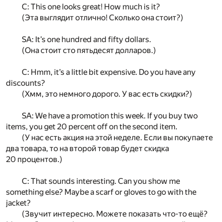
C: This one looks great! How much is it?
(Эта выглядит отлично! Сколько она стоит?)
SA: It’s one hundred and fifty dollars.
(Она стоит сто пятьдесят долларов.)
C: Hmm, it’s a little bit expensive. Do you have any
discounts?
(Хмм, это немного дорого. У вас есть скидки?)
SA: We have a promotion this week. If you buy two
items, you get 20 percent off on the second item.
(У нас есть акция на этой неделе. Если вы покупаете
два товара, то на второй товар будет скидка
20 процентов.)
C: That sounds interesting. Can you show me
something else? Maybe a scarf or gloves to go with the
jacket?
(Звучит интересно. Можете показать что-то ещё?