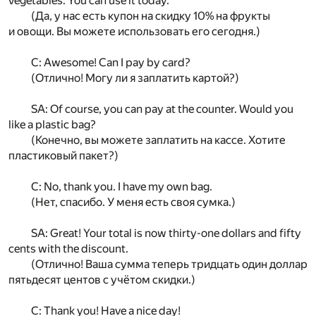
vegetables. You can use it today.
(Да, у нас есть купон на скидку 10% на фрукты
и овощи. Вы можете использовать его сегодня.)
C: Awesome! Can I pay by card?
(Отлично! Могу ли я заплатить картой?)
SA: Of course, you can pay at the counter. Would you
like a plastic bag?
(Конечно, вы можете заплатить на кассе. Хотите
пластиковый пакет?)
C: No, thank you. I have my own bag.
(Нет, спасибо. У меня есть своя сумка.)
SA: Great! Your total is now thirty-one dollars and fifty
cents with the discount.
(Отлично! Ваша сумма теперь тридцать один доллар
пятьдесят центов с учётом скидки.)
C: Thank you! Have a nice day!