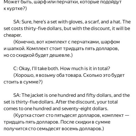
Может быть, шарф или перчатки, которые подойдут
к куртке?)
SA: Sure, here’s a set with gloves, a scarf, and a hat. The
set costs thirty-five dollars, but with the discount, it will be
cheaper.
(Конечно, вот комплект с перчатками, шарфом
и шапкой. Комплект стоит тридцать пять долларов,
но со скидкой будет дешевле.)
C: Okay, I’ll take both. How much is it in total?
(Хорошо, я возьму оба товара. Сколько это будет
стоить в сумме?)
SA: The jacket is one hundred and fifty dollars, and the
set is thirty-five dollars. After the discount, your total
comes to one hundred and seventy-eight dollars.
(Куртка стоит сто пятьдесят долларов, комплект —
тридцать пять долларов. После скидки в сумме
получится сто семьдесят восемь долларов.)