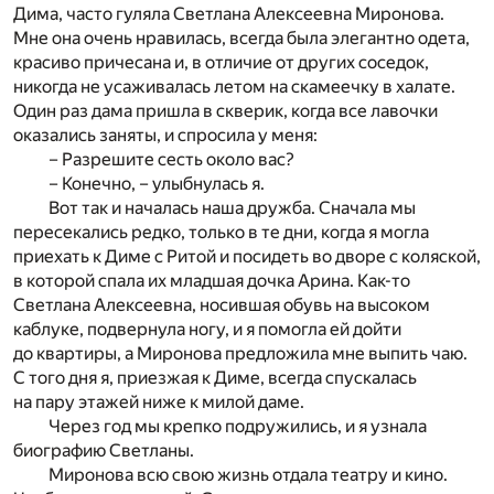
Дима, часто гуляла Светлана Алексеевна Миронова.
Мне она очень нравилась, всегда была элегантно одета,
красиво причесана и, в отличие от других соседок,
никогда не усаживалась летом на скамеечку в халате.
Один раз дама пришла в скверик, когда все лавочки
оказались заняты, и спросила у меня:
– Разрешите сесть около вас?
– Конечно, – улыбнулась я.
Вот так и началась наша дружба. Сначала мы
пересекались редко, только в те дни, когда я могла
приехать к Диме с Ритой и посидеть во дворе с коляской,
в которой спала их младшая дочка Арина. Как-то
Светлана Алексеевна, носившая обувь на высоком
каблуке, подвернула ногу, и я помогла ей дойти
до квартиры, а Миронова предложила мне выпить чаю.
С того дня я, приезжая к Диме, всегда спускалась
на пару этажей ниже к милой даме.
Через год мы крепко подружились, и я узнала
биографию Светланы.
Миронова всю свою жизнь отдала театру и кино.