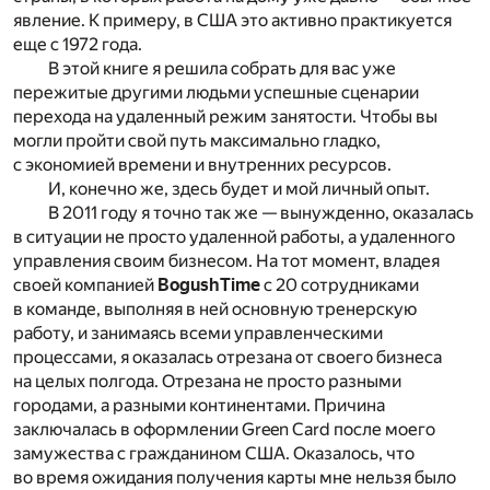
явление. К примеру, в США это активно практикуется
еще с 1972 года.
В этой книге я решила собрать для вас уже
пережитые другими людьми успешные сценарии
перехода на удаленный режим занятости. Чтобы вы
могли пройти свой путь максимально гладко,
с экономией времени и внутренних ресурсов.
И, конечно же, здесь будет и мой личный опыт.
В 2011 году я точно так же — вынужденно, оказалась
в ситуации не просто удаленной работы, а удаленного
управления своим бизнесом. На тот момент, владея
своей компанией
BogushTime
с 20 сотрудниками
в команде, выполняя в ней основную тренерскую
работу, и занимаясь всеми управленческими
процессами, я оказалась отрезана от своего бизнеса
на целых полгода. Отрезана не просто разными
городами, а разными континентами. Причина
заключалась в оформлении Green Card после моего
замужества с гражданином США. Оказалось, что
во время ожидания получения карты мне нельзя было