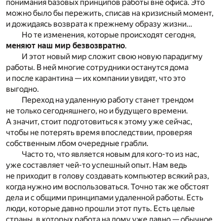
понимания базовых принципов работы вне офиса. Это
можно было бы пережить, списав на кризисный момент,
и дожидаясь возврата к прежнему образу жизни…
Но те изменения, которые происходят сегодня,
меняют наш мир безвозвратно
.
И этот новый мир сложит свою новую парадигму
работы. В ней многие сотрудники останутся дома
и после карантина — их компании увидят, что это
выгодно.
Переход на удаленную работу станет трендом
не только сегодняшнего, но и будущего времени.
А значит, стоит подготовиться к этому уже сейчас,
чтобы не потерять время впоследствии, проверяя
собственным лбом очередные грабли.
Часто то, что является новым для кого-то из нас,
уже составляет чей-то успешный опыт. Нам ведь
не приходит в голову создавать компьютер всякий раз,
когда нужно им воспользоваться. Точно так же обстоят
дела и с общими принципами удаленной работы. Есть
люди, которые давно прошли этот путь. Есть целые
страны, в которых работа на дому уже давно — обычное