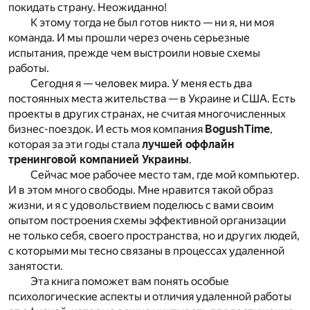
покидать страну. Неожиданно!
К этому тогда не был готов никто — ни я, ни моя
команда. И мы прошли через очень серьезные
испытания, прежде чем выстроили новые схемы
работы.
Сегодня я — человек мира. У меня есть два
постоянных места жительства — в Украине и США. Есть
проекты в других странах, не считая многочисленных
бизнес-поездок. И есть моя компания
BogushTime
,
которая за эти годы стала
лучшей оффлайн
тренинговой компанией Украины
.
Сейчас мое рабочее место там, где мой компьютер.
И в этом много свободы. Мне нравится такой образ
жизни, и я с удовольствием поделюсь с вами своим
опытом построения схемы эффективной организации
не только себя, своего пространства, но и других людей,
с которыми мы тесно связаны в процессах удаленной
занятости.
Эта книга поможет вам понять особые
психологические аспекты и отличия удаленной работы