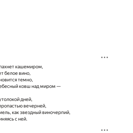
* * *
пахнет кашемиром,
ет белое вино,
ановится темно,
небесный ковш над миром —
сутолокой дней,
пропастью вечерней,
мель, как звездный виночерпий,
иняясь с ней.
* * *