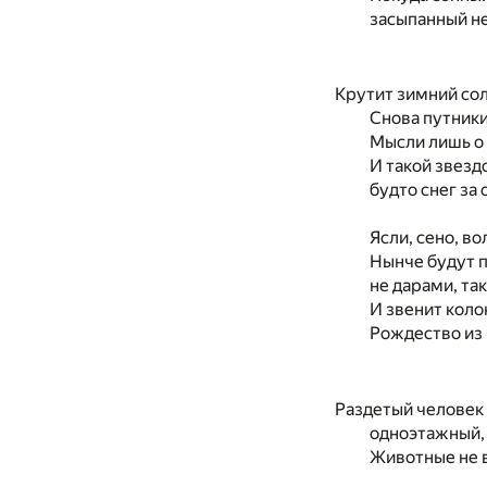
засыпанный н
Крутит зимний со
Снова путники
Мысли лишь о
И такой звезд
будто снег за 
Ясли, сено, во
Нынче будут 
не дарами, та
И звенит кол
Рождество из
Раздетый человек 
одноэтажный,
Животные не в