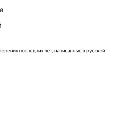
ой
й
ворения последних лет, написанные в русской