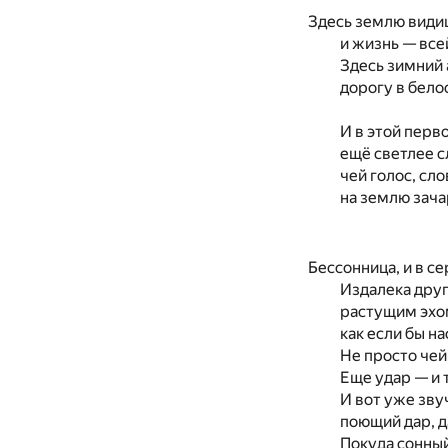
Здесь землю види
и жизнь — все
Здесь зимний
дорогу в бел
И в этой перв
ещё светлее с
чей голос, сл
на землю зача
Бессонница, и в с
Издалека дру
растущим эхом
как если бы на
Не просто чей-
Еще удар — и 
И вот уже зву
поющий дар, д
Покуда сонный