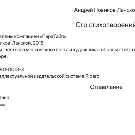
Андрей Новиков-Ланск
Сто стихотворени
влены компанией «ПараТайп»
иков-Ланской, 2018
 известного московского поэта и художника собраны стихот
ере.
490-0061-3
еллектуальной издательской системе Ridero
Оглавление
ений
тера