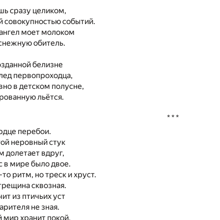
шь сразу целиком,
й совокупностью событий.
 ангел моет молоком
оснежную обитель.
озданной белизне
лед первопроходца,
овно в детском полусне,
рованную льётся.
* * *
ердце перебои.
гой неровный стук
 долетает вдруг,
с в мире было двое.
то ритм, но треск и хруст.
трещина сквозная.
чит из птичьих уст
арителя не зная.
 мир хранит покой,