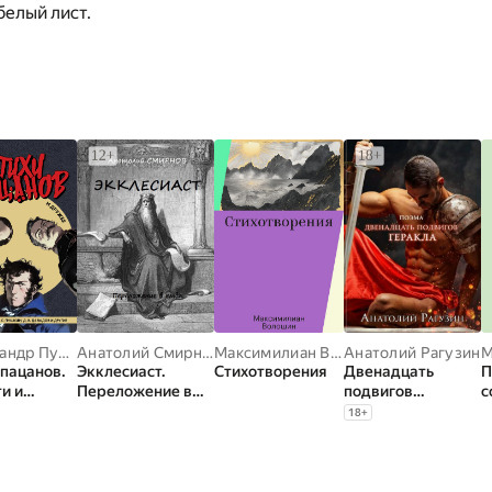
белый лист.
Александр Пушкин
,
Михаил Лермонтов
Анатолий Смирнов
,
Евгений Баратынский
Максимилиан Волошин
Анатолий Рагузин
,
Петр Вя
М
 пацанов.
Экклесиаст.
Стихотворения
Двенадцать
П
и и
Переложение в
подвигов
с
бе
ямбы
Геракла. Поэма
18
+