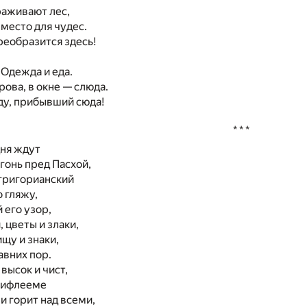
раживают лес,
место для чудес.
реобразится здесь!
 Одежда и еда.
рова, в окне — слюда.
ду, прибывший сюда!
* * *
дня ждут
гонь пред Пасхой,
 григорианский
о гляжу,
 его узор,
, цветы и злаки,
ищу и знаки,
авних пор.
 высок и чист,
 Вифлееме
 и горит над всеми,