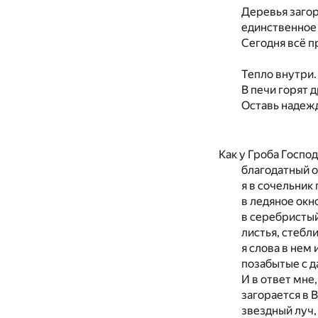
Деревья заго
единственное 
Сегодня всё п
Тепло внутри.
В печи горят д
Оставь надеж
Как у Гроба Госпо
благодатный о
я в сочельник
в ледяное окн
в серебристый
листья, стебли
я слова в нем 
позабытые с д
И в ответ мне,
загорается в
звездный луч,