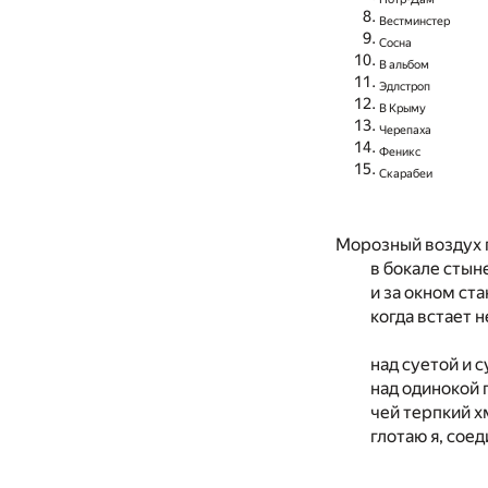
Вестминстер
Сосна
В альбом
Эдлстроп
В Крыму
Черепаха
Феникс
Скарабеи
Морозный воздух 
в бокале стын
и за окном ст
когда встает 
над суетой и 
над одинокой 
чей терпкий х
глотаю я, соед