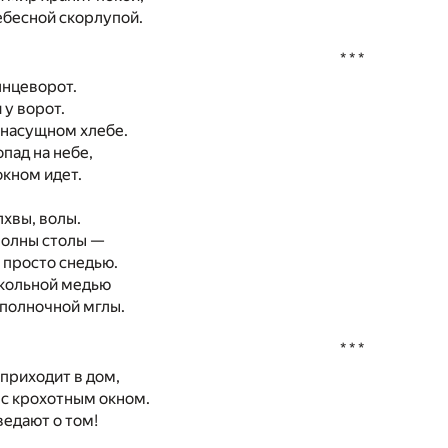
ебесной скорлупой.
* * *
лнцеворот.
 у ворот.
 насущном хлебе.
опад на небе,
окном идет.
лхвы, волы.
полны столы —
к просто снедью.
окольной медью
 полночной мглы.
* * *
приходит в дом,
 с крохотным окном.
едают о том!