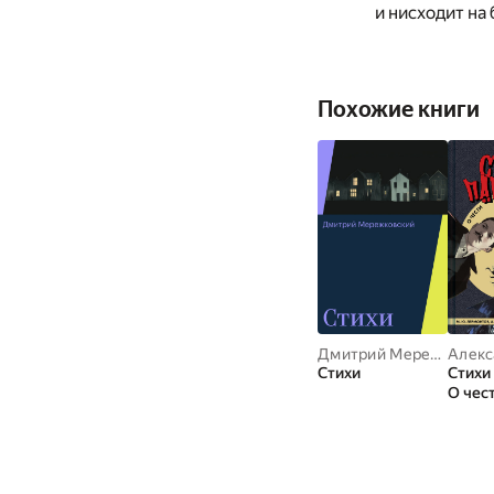
и нисходит на 
Похожие книги
Дмитрий Мережковский
Стихи
Стихи
О чест
друж