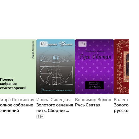
земский
ирра Лохвицкая
,
Денис Давыдов
Ирина Силецкая
,
Дмитрий Веневитинов
Владимир Волков
,
Василий Жуков
олное собрание
Золотого сечения
Русь Святая
Золотой ве
очинений
нить. Сборник
русской по
стихотворений.
18
+
Том II