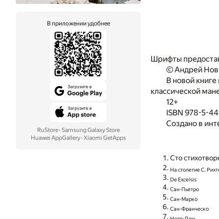
В приложении удобнее
Шрифты предоста
© Андрей Нов
В новой книге
классической ман
12+
ISBN 978-5-4
Создано в инт
RuStore
·
Samsung Galaxy Store
Huawei AppGallery
·
Xiaomi GetApps
Сто стихотвор
На столетие С. Рих
De Excelsis
Сан-Пьетро
Сан-Марко
Сан-Франческо
Нотр-Дам