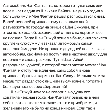
Автомобиль Чэн Фэнтая, на котором тот уже семь или
восемь лет ездил из Шанхая в Бэйпин, на днях угодил в
большую яму, и Чэн Фэнтай решил распрощаться с ним.
Волей-неволей пришлось ему несколько дней
разъезжать по городу на рикше с Шан Сижуем, при
этом поток жалоб, исходивший от него на дорогах, все
не иссякал. Тогда Шан Сижуй пошел в банк, снял со счета
кругленькую сумму и заказал автомобиль самой
последней модели. Не прошло и двух дней после заказа
автомобиля, как Чача-эр поступила в частную школу для
девочек – и снова расходы. Тут и Цзэн Айюй
разродилась дочкой, о которой так страстно мечтал Чэн
Фэнтай, и отступные для нее, само собой, вновь
пришлось брать из кармана Шан Сижуя. Меньше чем за
месяц тот раздал сто с лишним тысяч юаней, потратив
большую часть своих сбережений!
Шан Сижуй ничего не говорил, но душу его
охватила неясная тоска. Чэн Фэнтай привык ни в чем
себе не отказывать: что захочет, то и приобретет, и
желаниям его не было ни конца ни края! Если так и