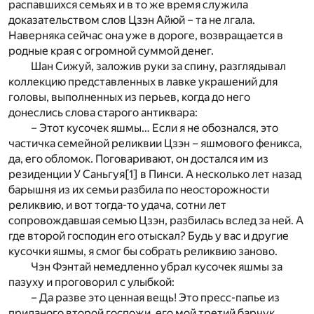
распавшихся семьях и в то же время служила
доказательством слов Цзэн Айюй – та не лгала.
Наверняка сейчас она уже в дороге, возвращается в
родные края с огромной суммой денег.
Шан Сижуй, заложив руки за спину, разглядывал
коллекцию представленных в лавке украшений для
головы, выполненных из перьев, когда до него
донеслись слова старого антиквара:
– Этот кусочек яшмы… Если я не обознался, это
частичка семейной реликвии Цзэн – яшмового феникса,
да, его обломок. Поговаривают, он достался им из
резиденции У Саньгуя
[1]
в Пинси. А несколько лет назад
барышня из их семьи разбила по неосторожности
реликвию, и вот тогда-то удача, сотни лет
сопровождавшая семью Цзэн, разбилась вслед за ней. А
где второй господин его отыскал? Будь у вас и другие
кусочки яшмы, я смог бы собрать реликвию заново.
Чэн Фэнтай немедленно убрал кусочек яшмы за
пазуху и проговорил с улыбкой:
– Да разве это ценная вещь! Это пресс-папье из
приданого второй госпожи, его мой третий барчук