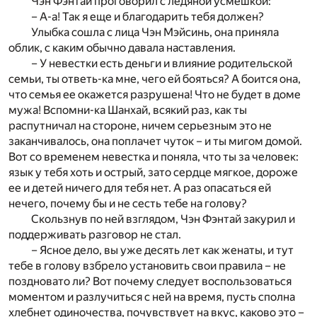
Чэн Фэнтай проговорил с ледяной усмешкой:
– А-а! Так я еще и благодарить тебя должен?
Улыбка сошла с лица Чэн Мэйсинь, она приняла
облик, с каким обычно давала наставления.
– У невестки есть деньги и влияние родительской
семьи, ты ответь-ка мне, чего ей бояться? А боится она,
что семья ее окажется разрушена! Что не будет в доме
мужа! Вспомни-ка Шанхай, всякий раз, как ты
распутничал на стороне, ничем серьезным это не
заканчивалось, она поплачет чуток – и ты мигом домой.
Вот со временем невестка и поняла, что ты за человек:
язык у тебя хоть и острый, зато сердце мягкое, дороже
ее и детей ничего для тебя нет. А раз опасаться ей
нечего, почему бы и не сесть тебе на голову?
Скользнув по ней взглядом, Чэн Фэнтай закурил и
поддерживать разговор не стал.
– Ясное дело, вы уже десять лет как женаты, и тут
тебе в голову взбрело установить свои правила – не
поздновато ли? Вот почему следует воспользоваться
моментом и разлучиться с ней на время, пусть сполна
хлебнет одиночества, почувствует на вкус, каково это –