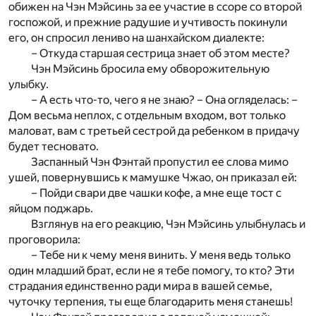
обижен на Чэн Мэйсинь за ее участие в ссоре со второй
госпожой, и прежние радушие и учтивость покинули
его, он спросил лениво на шанхайском диалекте:
– Откуда старшая сестрица знает об этом месте?
Чэн Мэйсинь бросила ему обворожительную
улыбку.
– А есть что-то, чего я не знаю? – Она огляделась: –
Дом весьма неплох, с отдельным входом, вот только
маловат, вам с третьей сестрой да ребенком в придачу
будет тесновато.
Заспанный Чэн Фэнтай пропустил ее слова мимо
ушей, повернувшись к мамушке Чжао, он приказал ей:
– Пойди свари две чашки кофе, а мне еще тост с
яйцом поджарь.
Взглянув на его реакцию, Чэн Мэйсинь улыбнулась и
проговорила:
– Тебе ни к чему меня винить. У меня ведь только
один младший брат, если не я тебе помогу, то кто? Эти
страдания единственно ради мира в вашей семье,
чуточку терпения, ты еще благодарить меня станешь!