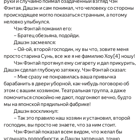
руки и случайно поймал озадаченный взгляд Чэн
Фэнтая. Дашэн и сам понимал, что человеку со стороны
происходящее могло показаться странным, а потому
неловко улыбнулся.
Чэн Фэнтай поманил его:
– Братец обезьяна, подойди.
Дашэн засмеялся:
– Ой-ой, второй господин, ну вы что, зовите меня
просто старина Сунь, все же я не фамилию Хоу
[4]
ношу!
Чэн Фэнтай протянул ему сигарету и дал прикурить,
Дашэн сделал глубокую затяжку. Чэн Фэнтай сказал:
– Мне сразу не понравилась ваша привычка
барабанить в двери уборной, как-нибудь поговорю об
этом с вашим хозяином. Театральная труппа, а даже
помочиться спокойно не дают, подгоняют вечно, будто
мы на японской прядильной фабрике!
Дашэн воскликнул:
– Так это правило наш хозяин и установил, второй
господин, вы просто не знаете, что за ним стоит.
Чэн Фэнтай показал всем видом, что желал бы
услышать подробности, и Дашэн затрещал, точно