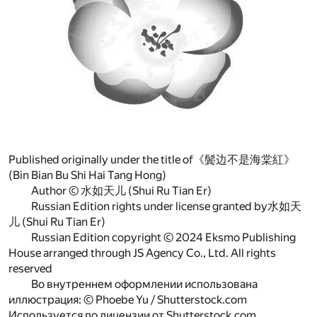
Published originally under the title of《鬓边不是海棠紅》
(Bin Bian Bu Shi Hai Tang Hong)
Author © 水如天儿 (Shui Ru Tian Er)
Russian Edition rights under license granted by水如天
儿 (Shui Ru Tian Er)
Russian Edition copyright © 2024 Eksmo Publishing
House arranged through JS Agency Co., Ltd. All rights
reserved
Во внутреннем оформлении использована
иллюстрация: © Phoebe Yu / Shutterstock.com
Используется по лицензии от Shutterstock.com