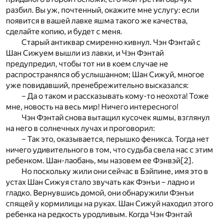
разбил. Вы уж, почтенный, окажите мне услугу: если
появится в вашей лавке яшма такого же качества,
сделайте копию, и будет с меня.
Старый антиквар смиренно кивнул. Чэн Фэнтай с
Шан Сижуем вышли из лавки, и Чэн Фэнтай
предупредил, чтобы тот ни в коем случае не
распространялся об услышанном; Шан Сижуй, многое
уже повидавший, пренебрежительно высказался:
– Да о таком и рассказывать кому-то неохота! Тоже
мне, новость на весь мир! Ничего интересного!
Чэн Фэнтай снова вытащил кусочек яшмы, взглянул
на него в солнечных лучах и проговорил:
– Так это, оказывается, перышко феникса. Тогда нет
ничего удивительного в том, что судьба свела нас с этим
ребенком. Шан-лаобань, мы назовем ее Фэнвэй
[2]
.
Но поскольку жили они сейчас в Бэйпине, имя это в
устах Шан Сижуя стало звучать как Фэнъи – ладно и
гладко. Вернувшись домой, они обнаружили Фэнъи
спящей у кормилицы на руках. Шан Сижуй находил этого
ребенка на редкость уродливым. Когда Чэн Фэнтай