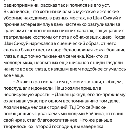
радиоприемник, рассказ так и полился из его уст.
Выяснилось, что хоть изначально мужские и женские
уборные находились в разных местах, но Шан Сижуй и
прочие актеры амплуа дань частенько разгуливали за
кулисами в белоснежных нижних халатах, защищавших
театральные костюмы от пота и обнажавших шею. Когда
Шан Сижуй наряжался в сценический образ, от него
сложно было отвести взор: белоснежная кожа, большие
глаза, лицо точно тыквенная семечка. Кое-кто из
молоденьких, неопытных еще шисюнов с шиди глядели
на него во все глаза, с каждым днем подобное случалось
все чаще.
– А как-то раз их за этим делом и застали, в общем,
подслушали и донесли. Наш хозяин пришел в
неописуемую ярость! – Дашэн цокнул, его по-прежнему
охватывал ужас при одном воспоминании о том деле. –
Хозяин ведь человек горячий! Тц! Это сейчас он,
пообщавшись с уважаемыми людьми Бэйпина, отточил
свой нрав, стал благовоспитаннее. Что же раньше
творилось, ох, второй господин, вы наверняка