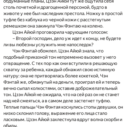
обдуманные планы, Цзэн Айюй тут же ощутила себя
столь почетной и драгоценной персоной, будто в
животе у нее был наследник престола. Ножку в простой
туфле без каблука из черной кожи с расстегнутым
ремешком она закинула Чэн Фэнтаю на колено.
Цзэн Айюй проговорила чарующим голосом:
– Второй господин, дело уж идет к концу, не будете
ли вы любезны услужить мне напоследок?
Чэн Фэнтай обомлел. Цзэн Айюй знала, что
подобный приказной тон непременно вызовет у него
отвращение. С тех пор как они вступили в решающую
схватку за ребенка, каждый обнажил свою истинную
натуру: она не притворялась более кокеткой, Чэн
Фэнтай же, обманутый на деньги, проиграл ей и теперь
вечно сыпал колкостями, оставив доброжелательный
тон. Цзэн Айюй не ожидала, что на сей раз он не станет
над ней смеяться, а в самом деле застегнет туфлю.
Теплые пальцы Чэн Фэнтая коснулись стопы девушки, он
низко склонил голову, выражение его лица стало
ласковым. Цзэн Айюй захлестнула вдруг волна скорби и
обиды.