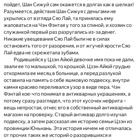
пойдет, Шан Сижуй сам окажется в долгах как в шелках!
Разумеется, действия Шан Сижуя с деньгами не
укрылись от взгляда Сяо Лай, та принялась ему
жаловаться на Чэн Фэнтая у того за спиной, и хозяин со
служанкой первый раз разругались из-за денег.
Никакие увещевания Сяо Лай были не в силах
остановить того от разорения, и от жгучей ярости Сяо
Лай едва не скрежетала зубами.
Родившейся у Цзэн Айюй девочке имя пока не дали,
звали ее то малышкой, то крошкой. Цзэн Айюй грудью
откормила ее месяц в больнице, а перед разлукой
оставила на память о себе яшмовую подвеску, внутри
камня красиво переливался узор в виде пера. Чэн
Фэнтай кое-что понимал в антикварных украшениях, а
потому сразу разглядел, что этот кусочек нефрита –
вещь непростая, отнес его в собственный антикварный
магазин на проверку. Старый антиквар долго изучал
подвеску, а затем рассказал им историю семьи Цзэн из
провинции Юньнань. Эта история ничем не отличалась
от прочих таких же историй о разорившихся и