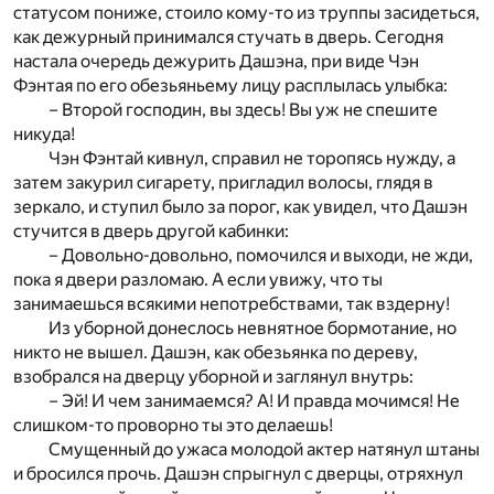
статусом пониже, стоило кому-то из труппы засидеться,
как дежурный принимался стучать в дверь. Сегодня
настала очередь дежурить Дашэна, при виде Чэн
Фэнтая по его обезьяньему лицу расплылась улыбка:
– Второй господин, вы здесь! Вы уж не спешите
никуда!
Чэн Фэнтай кивнул, справил не торопясь нужду, а
затем закурил сигарету, пригладил волосы, глядя в
зеркало, и ступил было за порог, как увидел, что Дашэн
стучится в дверь другой кабинки:
– Довольно-довольно, помочился и выходи, не жди,
пока я двери разломаю. А если увижу, что ты
занимаешься всякими непотребствами, так вздерну!
Из уборной донеслось невнятное бормотание, но
никто не вышел. Дашэн, как обезьянка по дереву,
взобрался на дверцу уборной и заглянул внутрь:
– Эй! И чем занимаемся? А! И правда мочимся! Не
слишком-то проворно ты это делаешь!
Смущенный до ужаса молодой актер натянул штаны
и бросился прочь. Дашэн спрыгнул с дверцы, отряхнул