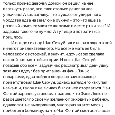
только принес девочку домой, он решил на нее
взглянуть разок, все-таки столько денег за нее
уплачено! А как взглянул, то в ужасе от увиденного
уродства едва на землю не рухнул – это что еще за
розовый комочек мяса со щелками вместо рта и глаз? И
задарма такого не нужно! А тут еще и потратиться
пришлось!
И вот до сих пор Шан Сижуй так и не разглядел в ней
ничего привлекательного. Но все же мать ее была
человеком с историей, а значит, и дочь свою сделала
важной частью этой истории. И пока Шан Сижуй,
позабыв обо всем, задумчиво рассматривал девчушку,
заявился вдруг без приглашения Фань Лянь с
подарками, едва войдя в двери, он заискивающе
приветствовал Шан Сижуя, однако взгляд его как упал
на Фэнъи, так он и не в силах был от нее оторваться. Чэн
Фэнтай заранее установил правило, что Фань Ляню не
разрешается по своему желанию приходить к ребенку,
однако тот, не выдерживая, много раз за этот месяц
прибегал в больницу, на что Чэн Фэнтай смотрел сквозь