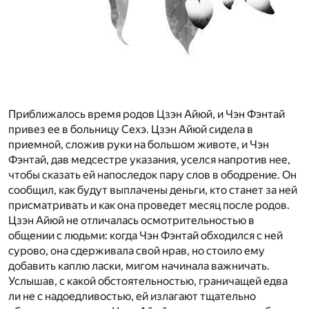
Приближалось время родов Цзэн Айюй, и Чэн Фэнтай
привез ее в больницу Сехэ. Цзэн Айюй сидела в
приемной, сложив руки на большом животе, и Чэн
Фэнтай, дав медсестре указания, уселся напротив нее,
чтобы сказать ей напоследок пару слов в ободрение. Он
сообщил, как будут выплачены деньги, кто станет за ней
присматривать и как она проведет месяц после родов.
Цзэн Айюй не отличалась осмотрительностью в
общении с людьми: когда Чэн Фэнтай обходился с ней
сурово, она сдерживала свой нрав, но стоило ему
добавить каплю ласки, мигом начинала важничать.
Услышав, с какой обстоятельностью, граничащей едва
ли не с надоедливостью, ей излагают тщательно