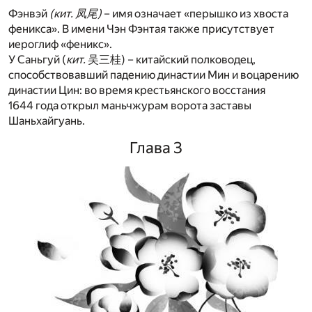
Фэнвэй
(кит. 凤尾)
– имя означает «перышко из хвоста
феникса». В имени Чэн Фэнтая также присутствует
иероглиф «феникс».
У Саньгуй (
кит.
吴三桂) – китайский полководец,
способствовавший падению династии Мин и воцарению
династии Цин: во время крестьянского восстания
1644 года открыл маньчжурам ворота заставы
Шаньхайгуань.
Глава 3