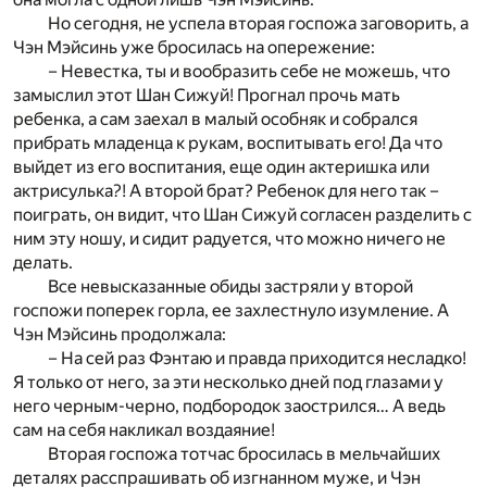
Но сегодня, не успела вторая госпожа заговорить, а
Чэн Мэйсинь уже бросилась на опережение:
– Невестка, ты и вообразить себе не можешь, что
замыслил этот Шан Сижуй! Прогнал прочь мать
ребенка, а сам заехал в малый особняк и собрался
прибрать младенца к рукам, воспитывать его! Да что
выйдет из его воспитания, еще один актеришка или
актрисулька?! А второй брат? Ребенок для него так –
поиграть, он видит, что Шан Сижуй согласен разделить с
ним эту ношу, и сидит радуется, что можно ничего не
делать.
Все невысказанные обиды застряли у второй
госпожи поперек горла, ее захлестнуло изумление. А
Чэн Мэйсинь продолжала:
– На сей раз Фэнтаю и правда приходится несладко!
Я только от него, за эти несколько дней под глазами у
него черным-черно, подбородок заострился… А ведь
сам на себя накликал воздаяние!
Вторая госпожа тотчас бросилась в мельчайших
деталях расспрашивать об изгнанном муже, и Чэн