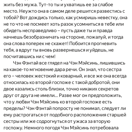
жить без мужа. Тут-то ты и ухватишь ее за слабое
место. Неужто она в самом деле решится развестись с
тобой? Вот дождись только, как усмиришь невестку, она
не то что не посмеет хоть разок усомниться в тебе или
обидеть несправедливо – пусть даже ты и правда
начнешь безобразничать на стороне, пожалуй, и тогда
она слова поперек не скажет! Побоится прогневить
тебя, а вдруг ты вновь развернешься и уйдешь, не
посчитавшись ни с чем!
Чэн Фэнтай все глядел на Чэн Мэйсинь, лишившись
на какое-то мгновение дара речи. Он знал, что сестра
его – человек жестокий и коварный, и все же она всегда
относилась ко второй госпоже с такой добротой, они
двое казались столь близки, точно никаких секретов
друг от друга не имели… Разве мог он предположить,
что у любви Чэн Мэйсинь ко второй госпоже есть
пределы? Чэн Фэнтай попросту не понимал, следует ли
ему растрогаться от подобного расположения старшей
сестры или же содрогнуться от ужаса за вторую
госпожу. Немного погодя Чэн Мэйсинь потребовала