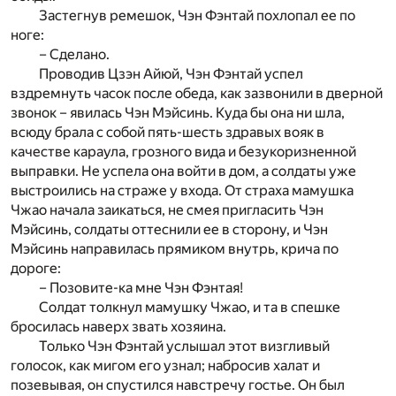
Застегнув ремешок, Чэн Фэнтай похлопал ее по
ноге:
– Сделано.
Проводив Цзэн Айюй, Чэн Фэнтай успел
вздремнуть часок после обеда, как зазвонили в дверной
звонок – явилась Чэн Мэйсинь. Куда бы она ни шла,
всюду брала с собой пять-шесть здравых вояк в
качестве караула, грозного вида и безукоризненной
выправки. Не успела она войти в дом, а солдаты уже
выстроились на страже у входа. От страха мамушка
Чжао начала заикаться, не смея пригласить Чэн
Мэйсинь, солдаты оттеснили ее в сторону, и Чэн
Мэйсинь направилась прямиком внутрь, крича по
дороге:
– Позовите-ка мне Чэн Фэнтая!
Солдат толкнул мамушку Чжао, и та в спешке
бросилась наверх звать хозяина.
Только Чэн Фэнтай услышал этот визгливый
голосок, как мигом его узнал; набросив халат и
позевывая, он спустился навстречу гостье. Он был