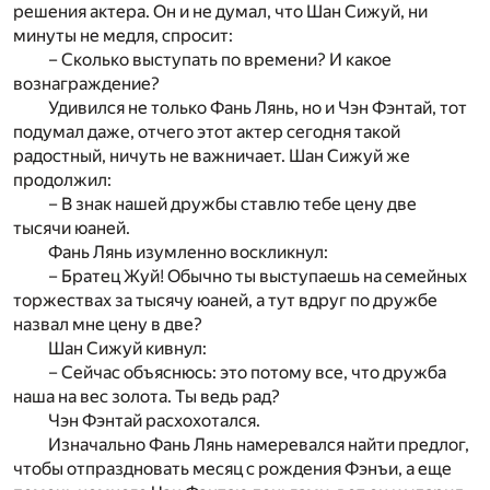
решения актера. Он и не думал, что Шан Сижуй, ни
минуты не медля, спросит:
– Сколько выступать по времени? И какое
вознаграждение?
Удивился не только Фань Лянь, но и Чэн Фэнтай, тот
подумал даже, отчего этот актер сегодня такой
радостный, ничуть не важничает. Шан Сижуй же
продолжил:
– В знак нашей дружбы ставлю тебе цену две
тысячи юаней.
Фань Лянь изумленно воскликнул:
– Братец Жуй! Обычно ты выступаешь на семейных
торжествах за тысячу юаней, а тут вдруг по дружбе
назвал мне цену в две?
Шан Сижуй кивнул:
– Сейчас объяснюсь: это потому все, что дружба
наша на вес золота. Ты ведь рад?
Чэн Фэнтай расхохотался.
Изначально Фань Лянь намеревался найти предлог,
чтобы отпраздновать месяц с рождения Фэнъи, а еще