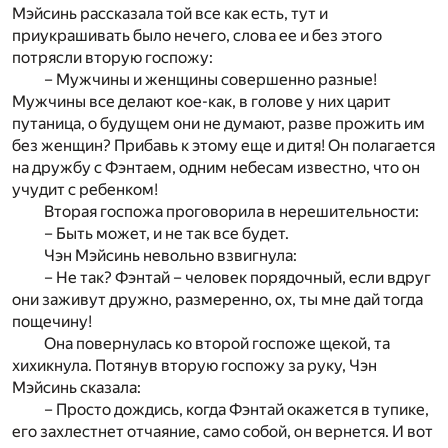
Мэйсинь рассказала той все как есть, тут и
приукрашивать было нечего, слова ее и без этого
потрясли вторую госпожу:
– Мужчины и женщины совершенно разные!
Мужчины все делают кое-как, в голове у них царит
путаница, о будущем они не думают, разве прожить им
без женщин? Прибавь к этому еще и дитя! Он полагается
на дружбу с Фэнтаем, одним небесам известно, что он
учудит с ребенком!
Вторая госпожа проговорила в нерешительности:
– Быть может, и не так все будет.
Чэн Мэйсинь невольно взвигнула:
– Не так? Фэнтай – человек порядочный, если вдруг
они заживут дружно, размеренно, ох, ты мне дай тогда
пощечину!
Она повернулась ко второй госпоже щекой, та
хихикнула. Потянув вторую госпожу за руку, Чэн
Мэйсинь сказала:
– Просто дождись, когда Фэнтай окажется в тупике,
его захлестнет отчаяние, само собой, он вернется. И вот