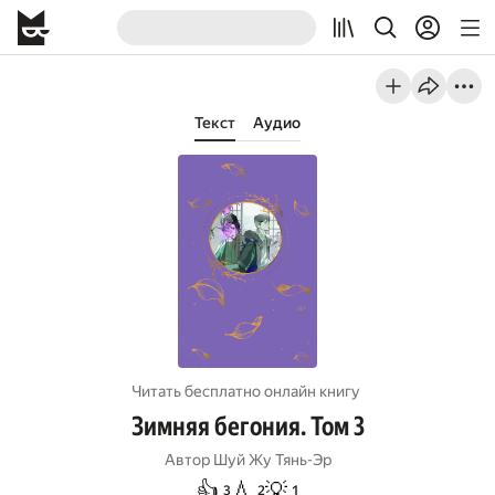
Текст
Аудио
Читать бесплатно онлайн книгу
Зимняя бегония. Том 3
Автор
Шуй Жу Тянь-Эр
👍
💧
💡
3
2
1