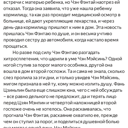
встречи с матерью ребенка, но Чэн Фэнтай наотрез ей
отказал. Тогда она заявила, что уже нашла ребенку
кормилицу, та как раз проходит медицинский осмотр в
больнице, ей дают укрепляющие лекарства, и через
день-два кормилицу пришлют к ним в дом. Эта новость
пришлась Чэн Фэнтаю по душе, и он весьма учтиво
проводил сестру до автомобиля, когда настало время
прощаться.
Но разве под силу Чэн Фэнтаю разгадать
хитросплетения, что царили в уме Чэн Мэйсинь? Одной
ногой ступив за порог малого особняка, другой она
вошла в дом второй госпожи. Та и сама не знала, сколько
слез пролила за эти дни, и только увидев Чэн Мэйсинь,
мигом признала в ней ту, кому можно излить душу. Фань
Цзиньлин была еще слишком юна, чего с ней обсуждать
– все равно дельного не предложит, да и терять лицо
перед Цзян Мэнпин и четвертой наложницей второй
госпоже очень не хотелось. Она раскаивалась, что
прогнала Чэн Фэнтая, раскаяние охватило ее, прежде
чем он ступил за порог, и поделиться душевной болью
она могла с одной лишь Чэн Мэйсинь.