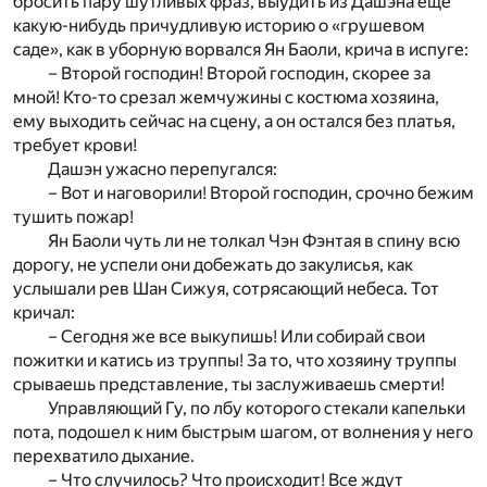
бросить пару шутливых фраз, выудить из Дашэна еще
какую-нибудь причудливую историю о «грушевом
саде», как в уборную ворвался Ян Баоли, крича в испуге:
– Второй господин! Второй господин, скорее за
мной! Кто-то срезал жемчужины с костюма хозяина,
ему выходить сейчас на сцену, а он остался без платья,
требует крови!
Дашэн ужасно перепугался:
– Вот и наговорили! Второй господин, срочно бежим
тушить пожар!
Ян Баоли чуть ли не толкал Чэн Фэнтая в спину всю
дорогу, не успели они добежать до закулисья, как
услышали рев Шан Сижуя, сотрясающий небеса. Тот
кричал:
– Сегодня же все выкупишь! Или собирай свои
пожитки и катись из труппы! За то, что хозяину труппы
срываешь представление, ты заслуживаешь смерти!
Управляющий Гу, по лбу которого стекали капельки
пота, подошел к ним быстрым шагом, от волнения у него
перехватило дыхание.
– Что случилось? Что происходит! Все ждут