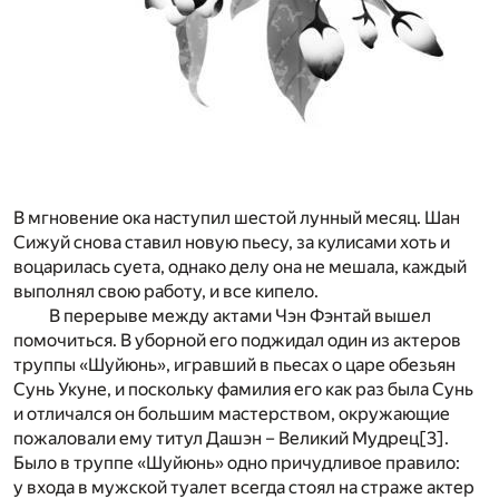
В мгновение ока наступил шестой лунный месяц. Шан
Сижуй снова ставил новую пьесу, за кулисами хоть и
воцарилась суета, однако делу она не мешала, каждый
выполнял свою работу, и все кипело.
В перерыве между актами Чэн Фэнтай вышел
помочиться. В уборной его поджидал один из актеров
труппы «Шуйюнь», игравший в пьесах о царе обезьян
Сунь Укуне, и поскольку фамилия его как раз была Сунь
и отличался он большим мастерством, окружающие
пожаловали ему титул Дашэн – Великий Мудрец
[3]
.
Было в труппе «Шуйюнь» одно причудливое правило:
у входа в мужской туалет всегда стоял на страже актер