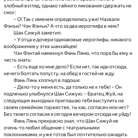
злобный взгляд, однако тайного ликования сдержать не
смог:
– О! Так с именем определились уже! Назвали
Фэнъи? Чэн Фэнъи? А что за два иероглифа в нем?
Шан Сижуй заметил:
– У отца и дочери одинаковые иероглифы, никакого
воображения у этих шанхайцев!
Чэн Фэнтай намекнул Фань Ляню, что пора бы ему и
честь знать:
– Есть еще ко мне дело? Если нет, так иди отсюда,
нечего болтать попусту, на обед я гостей не жду.
Фань Лянь хлопнул в ладоши:
– Дело-то у меня есть, да только не к тебе! – Он
подленько улыбнулся Шан Сижую: – Братец Жуй, на
следующих выходных приглашаю тебя выступить на
своем семейном торжестве, ты как, согласен или нет?
Без твоего согласия я сегодня вечером отсюда не уйду!
Фань Лянь прекрасно знал, что Шан Сижуй не
очень-то любил общение с театральными
поклонниками, и уже готов был почтительно ожидать