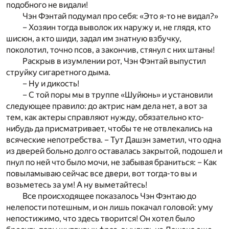
подобного не видали!
Чэн Фэнтай подумал про себя: «Это я-то не видал?»
– Хозяин тогда выволок их наружу и, не глядя, кто
шисюн, а кто шиди, задал им знатную взбучку,
поколотил, точно псов, а закончив, стянул с них штаны!
Раскрыв в изумлении рот, Чэн Фэнтай выпустил
струйку сигаретного дыма.
– Ну и дикость!
– С той поры мы в труппе «Шуйюнь» и установили
следующее правило: до актрис нам дела нет, а вот за
тем, как актеры справляют нужду, обязательно кто-
нибудь да присматривает, чтобы те не отвлекались на
всяческие непотребства. – Тут Дашэн заметил, что одна
из дверей больно долго оставалась закрытой, подошел и
пнул по ней что было мочи, не забывая браниться: – Как
повыламываю сейчас все двери, вот тогда-то вы и
возьметесь за ум! А ну выметайтесь!
Все происходящее показалось Чэн Фэнтаю до
нелепости потешным, и он лишь покачал головой: уму
непостижимо, что здесь творится! Он хотел было