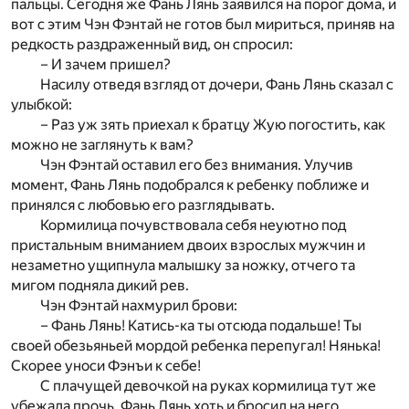
пальцы. Сегодня же Фань Лянь заявился на порог дома, и
вот с этим Чэн Фэнтай не готов был мириться, приняв на
редкость раздраженный вид, он спросил:
– И зачем пришел?
Насилу отведя взгляд от дочери, Фань Лянь сказал с
улыбкой:
– Раз уж зять приехал к братцу Жую погостить, как
можно не заглянуть к вам?
Чэн Фэнтай оставил его без внимания. Улучив
момент, Фань Лянь подобрался к ребенку поближе и
принялся с любовью его разглядывать.
Кормилица почувствовала себя неуютно под
пристальным вниманием двоих взрослых мужчин и
незаметно ущипнула малышку за ножку, отчего та
мигом подняла дикий рев.
Чэн Фэнтай нахмурил брови:
– Фань Лянь! Катись-ка ты отсюда подальше! Ты
своей обезьяньей мордой ребенка перепугал! Нянька!
Скорее уноси Фэнъи к себе!
С плачущей девочкой на руках кормилица тут же
убежала прочь. Фань Лянь хоть и бросил на него