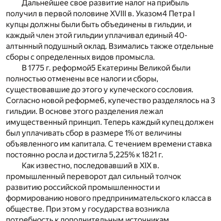
Дальнейшее свое развитие налог на прибыль
получил в первой половине XVIII в. Указом
4
Петра I
купцы должны были быть объединены в гильдии, и
каждый член этой гильдии уплачивал единый 40-
алтынный подушный оклад. Взимались также отдельные
сборы с определенных видов промысла.
В 1775 г. реформой
5
Екатерины Великой были
полностью отменены все налоги и сборы,
существовавшие до этого у купеческого сословия.
Согласно новой реформе
6
, купечество разделялось на 3
гильдии. В основе этого разделения лежал
имущественный принцип. Теперь каждый купец должен
был уплачивать сбор в размере 1% от величины
объявленного им капитала. С течением времени ставка
постоянно росла и достигла 5,225% к 1821 г.
Как известно, последовавший в XIX в.
промышленный переворот дал сильный толчок
развитию российской промышленности и
формированию нового предпринимательского класса в
обществе. При этом у государства возникла
потребность к дополнительным источникам