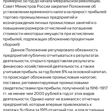
примерно за год до начала Февральской революции,
Совет Министров России закрепил Положение об
установлении временного налога на прирост прибылей
торгово-промышленных предприятий и
вознаграждения личных промысловых занятий и о
повышении размеров отчислений на погашение
стоимости некоторых имуществ при исчислении
прибылей, подлежащих обложению процентным
сбором
9
.
Данное Положение регулировало обязанность
предприятий публично отчитываться о результатах
деятельности, открыто предоставляя результаты
финансово-хозяйственной деятельности, а также
учитывая прибыль за год более 8% на основной капитал,
то происходит обложение промысловым налогом;
поставки, регламентируемые промысловыми
свидетельствами при прибыли, полученной за 1916–1917
гг. не менее чем 2000 рублей в год от этих видов
деятельности. Однако налог не взимался с отчетных
предприятий, которые впервые привлекались к
платежу % сбора за 1915 отчетный год, а для остальных