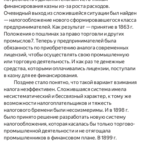
финансирования казны из-за роста расходов.
Очевидный выход из сложившейся ситуации был найден
— налогообложение нового сформировавшегося класса
предпринимателей. Как результат — принятие в 1863 г.
Положения о пошлинах за право торговли и других
промыслов
7
. Теперь у предпринимателей была
обязанность по приобретению аналога современных
лицензий, чтобы осуществлять свою промышленную
или торговую деятельность. И как раз те денежные
средства, которыми оплачивались лицензии, поступали
в казну для ее финансирования.
Позднее стало понятно, что такой вариант взимания
налога неэффективен. Сложившаяся система имела
несистематический и бессвязный характер, к тому же
возможности налогоплательщиков и тяжесть
налогового бремени были несоизмеримы. И в 1898 г.
было принято решение разработать новую систему
налогообложения, которая касалась бы только торгово-
промышленной деятельности и не отягощала
промышленников в финансовом плане. В 1899 г.