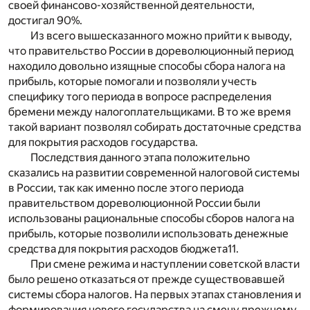
своей финансово-хозяйственной деятельности,
достигал 90%.
Из всего вышесказанного можно прийти к выводу,
что правительство России в дореволюционный период
находило довольно изящные способы сбора налога на
прибыль, которые помогали и позволяли учесть
специфику того периода в вопросе распределения
бремени между налогоплательщиками. В то же время
такой вариант позволял собирать достаточные средства
для покрытия расходов государства.
Последствия данного этапа положительно
сказались на развитии современной налоговой системы
в России, так как именно после этого периода
правительством дореволюционной России были
использованы рациональные способы сборов налога на
прибыль, которые позволили использовать денежные
средства для покрытия расходов бюджета
11
.
При смене режима и наступлении советской власти
было решено отказаться от прежде существовавшей
системы сбора налогов. На первых этапах становления и
формирования нового государства на смену прежнему