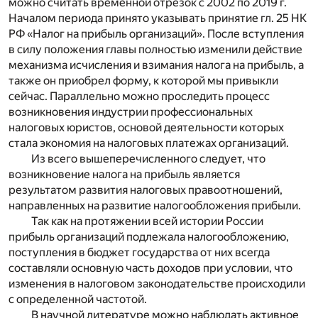
можно считать временной отрезок с 2002 по 2019 г.
Началом периода принято указывать принятие гл. 25 НК
РФ «Налог на прибыль организаций». После вступления
в силу положения главы полностью изменили действие
механизма исчисления и взимания налога на прибыль, а
также он приобрел форму, к которой мы привыкли
сейчас. Параллельно можно проследить процесс
возникновения индустрии профессиональных
налоговых юристов, основой деятельности которых
стала экономия на налоговых платежах организаций.
Из всего вышеперечисленного следует, что
возникновение налога на прибыль является
результатом развития налоговых правоотношений,
направленных на развитие налогообложения прибыли.
Так как на протяжении всей истории России
прибыль организаций подлежала налогообложению,
поступления в бюджет государства от них всегда
составляли основную часть доходов при условии, что
изменения в налоговом законодательстве происходили
с определенной частотой.
В научной литературе можно наблюдать активное