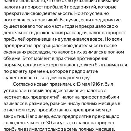
налоге являлось то, что не было указаний о взимании
налога на прирост прибылей предприятий, которые
прекратили свою деятельность. Но это успешно
восполнялось практикой. В случае, если предприятие
существовало только часть года и прекращало свою
деятельность до окончания раскладки, налог на прирост
прибылей организации не уплачивался вовсе. Но если
предприятие прекращало свою деятельность после
окончания раскладки, то налог с них взимался в полном
объеме. Этот момент в практике противоречил
нормам, согласно которым налог должен был взиматься
по расчету времени, которое предприятие
существовало в каждом окладном году.
Согласно новым правилам, с 13 мая 1916 г. был
установлен новый порядок взимания налогов с
неотчетных предприятий: налог на прирост прибыли
взимался в размере, равном числу полных месяцев в
отчетном году, проработанных предприятием до
закрытия. Например, если предприятие прекращало
свою деятельность 30 августа, то налог на прирост
прибыли взимался только за семь полных месяцев.