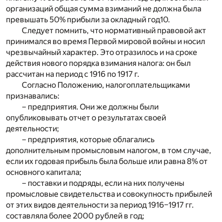
организаций общая сумма взиманий не должна была
превышать 50% прибыли за окладный год
10
.
Следует помнить, что нормативный правовой акт
принимался во время Первой мировой войны и носил
чрезвычайный характер. Это отразилось и на сроке
действия нового порядка взимания налога: он был
рассчитан на период с 1916 по 1917 г.
Согласно Положению, налогоплательщиками
признавались:
– предприятия. Они же должны были
опубликовывать отчет о результатах своей
деятельности;
– предприятия, которые облагались
дополнительным промысловым налогом, в том случае,
если их годовая прибыль была больше или равна 8% от
основного капитала;
– поставки и подряды, если на них получены
промысловые свидетельства и совокупность прибылей
от этих видов деятельности за период 1916–1917 гг.
составляла более 2000 рублей в год;