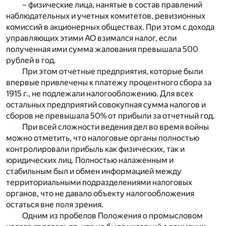
– физические лица, нанятые в состав правлений
наблюдательных и учетных комитетов, ревизионных
комиссий в акционерных обществах. При этом с дохода
управляющих этими АО взимался налог, если
полученная ими сумма жалования превышала 500
рублей в год.
При этом отчетные предприятия, которые были
впервые привлечены к платежу процентного сбора за
1915 г., не подлежали налогообложению. Для всех
остальных предприятий совокупная сумма налогов и
сборов не превышала 50% от прибыли за отчетный год.
При всей сложности ведения дел во время войны
можно отметить, что налоговые органы полностью
контролировали прибыль как физических, так и
юридических лиц. Полностью налаженным и
стабильным был и обмен информацией между
территориальными подразделениями налоговых
органов, что не давало объекту налогообложения
остаться вне поля зрения.
Одним из пробелов Положения о промысловом