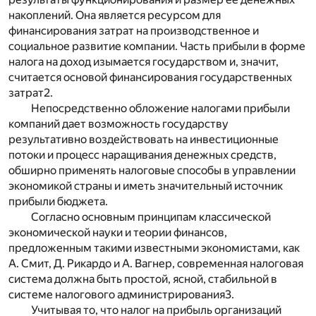
накоплений. Она является ресурсом для
финансирования затрат на производственное и
социальное развитие компании. Часть прибыли в форме
налога на доход изымается государством и, значит,
считается основой финансирования государственных
затрат
2
.
Непосредственно обложение налогами прибыли
компаний дает возможность государству
результативно воздействовать на инвестиционные
потоки и процесс наращивания денежных средств,
обширно применять налоговые способы в управлении
экономикой страны и иметь значительный источник
прибыли бюджета.
Согласно основным принципам классической
экономической науки и теории финансов,
предложенным такими известными экономистами, как
А. Смит, Д. Рикардо и А. Вагнер, современная налоговая
система должна быть простой, ясной, стабильной в
системе налогового администрирования
3
.
Учитывая то, что налог на прибыль организаций