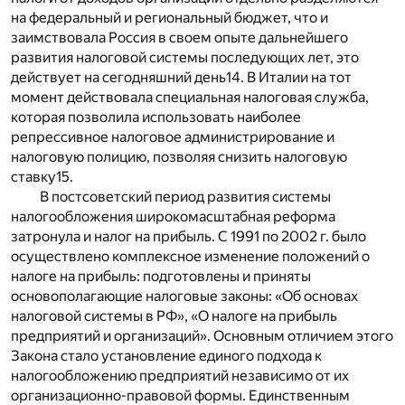
на федеральный и региональный бюджет, что и
заимствовала Россия в своем опыте дальнейшего
развития налоговой системы последующих лет, это
действует на сегодняшний день
14
. В Италии на тот
момент действовала специальная налоговая служба,
которая позволила использовать наиболее
репрессивное налоговое администрирование и
налоговую полицию, позволяя снизить налоговую
ставку
15
.
В постсоветский период развития системы
налогообложения широкомасштабная реформа
затронула и налог на прибыль. С 1991 по 2002 г. было
осуществлено комплексное изменение положений о
налоге на прибыль: подготовлены и приняты
основополагающие налоговые законы: «Об основах
налоговой системы в РФ», «О налоге на прибыль
предприятий и организаций». Основным отличием этого
Закона стало установление единого подхода к
налогообложению предприятий независимо от их
организационно-правовой формы. Единственным