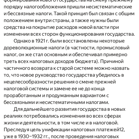
порядку налогообложения пришли несистематические
и бессвязные налоги. Такой принцип был связан с общим
положением внутри страны, а также нужны были
средства на покрытие расходов новой власти при
изменении всех сторон функционирования государства.
Однако в 1921 г. были восстановлены некоторые
дореволюционные налоги (в частности, промысловый
налог, он же стал основным и обеспечивал примерно
треть всех налоговых доходов бюджета). Причиной
частичного возврата к старой системе можно назвать
то, что новое руководство государства убедилось в
нецелесообразности решения о смене прежней
налоговой системы и замене ее не до конца
проработанным и продуманным вариантом с
бессвязными и несистематичными налогами.
Для дальнейшего развития государства в новых
реалиях потребовались изменения во всех сферах
жизни и деятельности, в том числе и в налоговой.
Преследуя цель унификации налоговых платежей
12
,
уже в 1930–1932 гг., после проведения налоговых