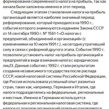
формирования современного налога на прибыль, так как
начала были заложены именно в этот период.
Следующим этапом становления налога на прибыль
организаций является наиболее значимый период
реформирования, который приходился на 1990 г.,
события которого знаменуются изданием Закона СССР
от 14 сентября 1990 г. № 1561-1 «О налогах с
предприятий, объединений и организаций» (с
изменениями на 10 июля 1991 г.), на сегодня утративший
силу в связи с реформой другого этапа. События 1990 г.
позволили установить налог на прибыль организаций и
предприятий в виде взимания налога с юридических
лиц
13
. Данные события с 1992 г. стали результатом
создания независимого государства после распада
СССР, новой налоговой системы Российской Федерации,
где Россия использовала успешный опыт развитых
стран, таких как, например, Германия и Италия, где
налоги подразделялись на федеральные, региональные
и местные. Именно в Германии используется
федеральная и региональная налоговая система, где
налоги от доходов организаций отдельно разделяются