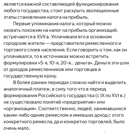
является важной составляющей функционирования
любого государства, стоит раскрыть эволюционные
этапы становления налога на прибыль.
Первые упоминания налога, который можно
назвать похожим на налог на прибыль организаций,
встречаются в XVII в. Уплачивали его в основном
городские жители — представители ремесленного и
торгового слоев населения. Если говорить о том, как он
уплачивался, то в источниках можно встретить
формулировки «5-я, 10-я, 20-я… деньга». Деньги эти шли
от доходов ремесленников или торговцев в
государственную казну.
В более ранних периодах сложно найти и выделить
аналогичный платеж, в силу того что в период
формирования Российского государства (с IX по XVI в.)
не существовало понятий «предприятие» или
«организация». Соответственно, людей, занимавшихся
каким-либо одним ремеслом и имевших доход с этого
конкретного ремесла, да и конкретно торговлей, было
очень мало.