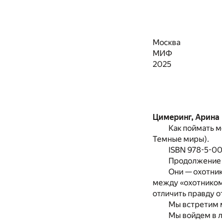
Москва
МИФ
2025
Цимеринг, Арина
Как поймать м
Темные миры).
ISBN 978-5-0
Продолжение 
Они — охотник
между «охотником»
отличить правду от
Мы встретим 
Мы войдем в л