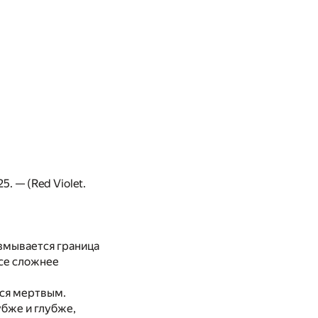
. — (Red Violet.
азмывается граница
все сложнее
ся мертвым.
убже и глубже,