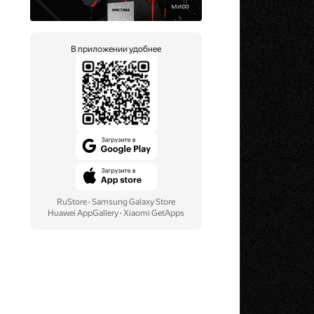
В приложении удобнее
RuStore
·
Samsung Galaxy Store
Huawei AppGallery
·
Xiaomi GetApps