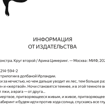
ИНФОРМАЦИЯ
ОТ ИЗДАТЕЛЬСТВА
онстра. Круг второй / Арина Цимеринг. — Москва : МИФ, 2025
0214-594-2
трилогии в долбаной Ирландии.
и за нечистью, но чем дальше уводит их лес, тем больше р
 и «жертвой». Ночи становятся темнее, и в этой темноте 
 лжи, а врага — от друга…
мертвое, притворяющееся живым, и живое, притворяющее
абиринт и будем идти против хода солнца, спускаясь все гл