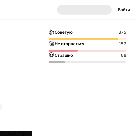
Войти
👍
Советую
375
🚀
Не оторваться
157
💀
Страшно
88