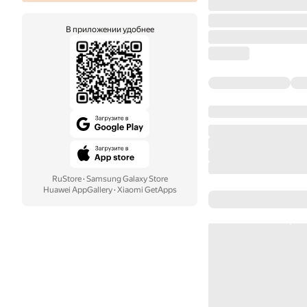
В приложении удобнее
RuStore
·
Samsung Galaxy Store
Huawei AppGallery
·
Xiaomi GetApps