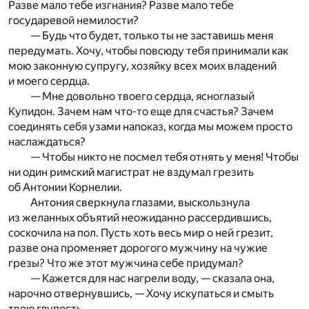
Разве мало тебе изгнания? Разве мало тебе
государевой немилости?
— Будь что будет, только ты не заставишь меня
передумать. Хочу, чтобы повсюду тебя принимали как
мою законную супругу, хозяйку всех моих владений
и моего сердца.
— Мне довольно твоего сердца, ясноглазый
Купидон. Зачем нам что-то еще для счастья? Зачем
соединять себя узами напоказ, когда мы можем просто
наслаждаться?
— Чтобы никто не посмел тебя отнять у меня! Чтобы
ни один римский магистрат не вздумал грезить
об Антонии Корнелии.
Антония сверкнула глазами, выскользнула
из желанных объятий неожиданно рассердившись,
соскочила на пол. Пусть хоть весь мир о ней грезит,
разве она променяет дорогого мужчину на чужие
грезы? Что же этот мужчина себе придумал?
— Кажется для нас нагрели воду, — сказала она,
нарочно отвернувшись, — Хочу искупаться и смыть
твою глупость.