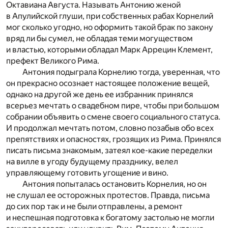
Октавиана Августа. Называть Антонию женой
в Апулийской глуши, при собственных рабах Корнелий
мог сколько угодно, но оформить такой брак по закону
вряд ли бы сумел, не обладая теми могуществом
и властью, которыми обладал Марк Аррецин Клемент,
префект Великого Рима.
Антония подыграла Корнелию тогда, уверенная, что
он прекрасно осознает настоящее положение вещей,
однако на другой же день ее избранник принялся
всерьез мечтать о свадебном пире, чтобы при большом
собрании объявить о смене своего социального статуса.
И продолжал мечтать потом, словно позабыв обо всех
препятствиях и опасностях, грозящих из Рима. Принялся
писать письма знакомым, затеял кое-какие переделки
на вилле в угоду будущему празднику, велел
управляющему готовить угощение и вино.
Антония попыталась остановить Корнелия, но он
не слушал ее осторожных протестов. Правда, письма
до сих пор так и не были отправлены, а ремонт
и неспешная подготовка к богатому застолью не могли