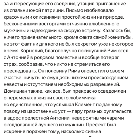
за интересующие его сведения, утащил приглашение
из спальни юной патриции. Письмо изобиловало
красочными описаниями простой жизни на природе,
бесконечными восторгами отчаянно влюбленного
мужчины и надеждами на скорую встречу. Казалось бы,
ничего примечательного, кроме факта самой женитьбы,
но этот факт ни для кого не был секретом уже некоторое
время. Корнелий, благополучно покинувший Рим осел
с Антонией в родовом поместье и вообще потерял
страх, сообразив, что никто не стремиться его
преследовать. Он половину Рима оповестил о своем
счастье, ничуть не смущаясь низким происхождением
невесты и отсутствием необходимых разрешений.
Домициан также, как все, был прекрасно осведомлен
о переменах в жизни своего любимчика,
но единственное, что услышал Клемент по данному
поводу из царственных уст — пару грязных ругательств
в адрес прелестной Антонии, невероятными чарами
околдовавшей лучшего из мужчин. Префект был
искренне поражен тому, насколько сильна