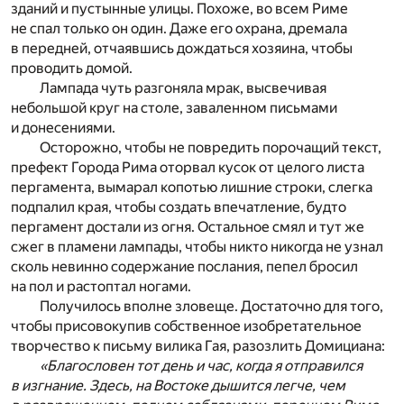
зданий и пустынные улицы. Похоже, во всем Риме
не спал только он один. Даже его охрана, дремала
в передней, отчаявшись дождаться хозяина, чтобы
проводить домой.
Лампада чуть разгоняла мрак, высвечивая
небольшой круг на столе, заваленном письмами
и донесениями.
Осторожно, чтобы не повредить порочащий текст,
префект Города Рима оторвал кусок от целого листа
пергамента, вымарал копотью лишние строки, слегка
подпалил края, чтобы создать впечатление, будто
пергамент достали из огня. Остальное смял и тут же
сжег в пламени лампады, чтобы никто никогда не узнал
сколь невинно содержание послания, пепел бросил
на пол и растоптал ногами.
Получилось вполне зловеще. Достаточно для того,
чтобы присовокупив собственное изобретательное
творчество к письму вилика Гая, разозлить Домициана:
«Благословен тот день и час, когда я отправился
в изгнание. Здесь, на Востоке дышится легче, чем