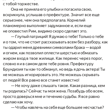
с тобой торжестве.
Она не приняла его улыбки и погасила свою,
вскрикнула, услышав о префектуре. Значит все еще
серьезнее, чем она предполагала. Корнелий
планомерно выполняет задуманное и, если еще
не оповестил Рим, видимо скоро сделает это.
— Глупый патриций! Я думаю о тебе! Только о тебе
и о том, что не стоит рассказывать всем без разбору, как
ты одарил меня древними символами брака — водой
и огнем, как позволил оплести шерстью и обмазать
жиром вход в твое жилище. Как перенес через порог,
словно я и в самом деле тебе ровня. Префектуру
Брундизия ты как-то обманул, но ведь я дочь актера! Ты
не можешь игнорировать это. Не можешь скрывать
от людей! Все равно все станет известно!
— Не хочу даже слышать такое. Какая разница, кем
ты родилась? Сейчас ты моя жена. Позабудь обо всем,
просто доверься мне и течению судьбы. Я все равно
сделаю как хочу.
— Чтобы навлечь на себя еще большее несчастье?