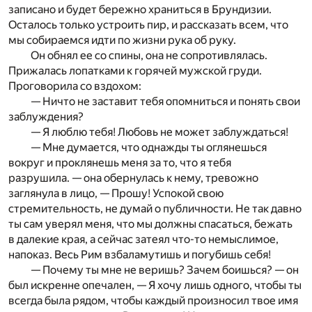
записано и будет бережно храниться в Брундизии.
Осталось только устроить пир, и рассказать всем, что
мы собираемся идти по жизни рука об руку.
Он обнял ее со спины, она не сопротивлялась.
Прижалась лопатками к горячей мужской груди.
Проговорила со вздохом:
— Ничто не заставит тебя опомниться и понять свои
заблуждения?
— Я люблю тебя! Любовь не может заблуждаться!
— Мне думается, что однажды ты оглянешься
вокруг и проклянешь меня за то, что я тебя
разрушила. — она обернулась к нему, тревожно
заглянула в лицо, — Прошу! Успокой свою
стремительность, не думай о публичности. Не так давно
ты сам уверял меня, что мы должны спасаться, бежать
в далекие края, а сейчас затеял что-то немыслимое,
напоказ. Весь Рим взбаламутишь и погубишь себя!
— Почему ты мне не веришь? Зачем боишься? — он
был искренне опечален, — Я хочу лишь одного, чтобы ты
всегда была рядом, чтобы каждый произносил твое имя