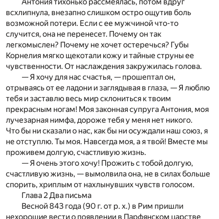
Антония тихонько рассмеялась, потом вдруг
всхлипнула, внезапно слишком остро ощутив боль
возможной потери. Если с ее мужчиной что-то
случится, она не перенесет. Почему он так
легкомыслен? Почему не хочет остеречься? Губы
Корнелия мягко щекотали кожу и тайные струны ее
чувственности. От наслаждения закружилась голова.
— Я хочу для нас счастья, — прошептал он,
отрываясь от ее ладони и заглядывая в глаза, — Я люблю
тебя и заставлю весь мир склониться к твоим
прекрасным ногам! Моя законная супруга Антония, моя
лучезарная нимфа, дороже тебя у меня нет никого.
Что бы ни сказали о нас, как бы ни осуждали наш союз, я
не отступлю. Ты моя. Навсегда моя, а я твой! Вместе мы
проживем долгую, счастливую жизнь.
— Я очень этого хочу! Прожить с тобой долгую,
счастливую жизнь, — вымолвила она, не в силах больше
спорить, хриплым от нахлынувших чувств голосом.
Глава 2 Два письма
Весной 843 года (90 г. от р. х.) в Рим пришли
нехорошие вести о появлении в Парфянском царстве