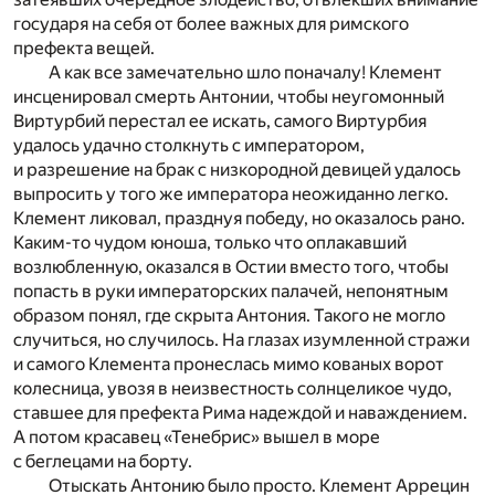
государя на себя от более важных для римского
префекта вещей.
А как все замечательно шло поначалу! Клемент
инсценировал смерть Антонии, чтобы неугомонный
Виртурбий перестал ее искать, самого Виртурбия
удалось удачно столкнуть с императором,
и разрешение на брак с низкородной девицей удалось
выпросить у того же императора неожиданно легко.
Клемент ликовал, празднуя победу, но оказалось рано.
Каким-то чудом юноша, только что оплакавший
возлюбленную, оказался в Остии вместо того, чтобы
попасть в руки императорских палачей, непонятным
образом понял, где скрыта Антония. Такого не могло
случиться, но случилось. На глазах изумленной стражи
и самого Клемента пронеслась мимо кованых ворот
колесница, увозя в неизвестность солнцеликое чудо,
ставшее для префекта Рима надеждой и наваждением.
А потом красавец «Тенебрис» вышел в море
с беглецами на борту.
Отыскать Антонию было просто. Клемент Аррецин