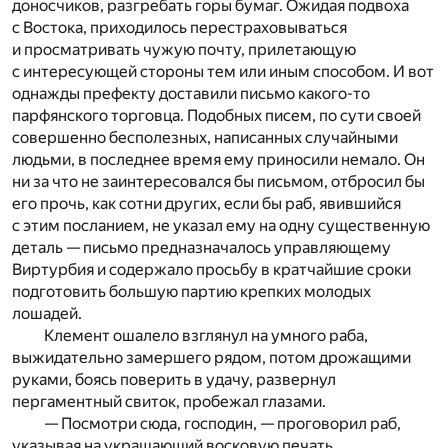
доносчиков, разгребать горы бумаг. Ожидая подвоха
с Востока, приходилось перестраховываться
и просматривать чужую почту, прилетающую
с интересующей стороны тем или иным способом. И вот
однажды префекту доставили письмо какого-то
парфянского торговца. Подобных писем, по сути своей
совершенно бесполезных, написанных случайными
людьми, в последнее время ему приносили немало. Он
ни за что не заинтересовался бы письмом, отбросил бы
его прочь, как сотни других, если бы раб, явившийся
с этим посланием, не указал ему на одну существенную
деталь — письмо предназначалось управляющему
Виртурбия и содержало просьбу в кратчайшие сроки
подготовить большую партию крепких молодых
лошадей.
Клемент ошалело взглянул на умного раба,
выжидательно замершего рядом, потом дрожащими
руками, боясь поверить в удачу, развернул
пергаментный свиток, пробежал глазами.
— Посмотри сюда, господин, — проговорил раб,
указывая на украшающий восковую печать