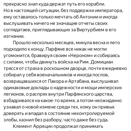
прекрасно знал куда держат путь его корабли.
Но в настоящей ситуации, без поддержки императора,
ему оставалось только мечтать об Антонии и иногда
выслушивать ничего не значащие отчеты своих
соглядатаев, приглядывающих за Виртурбием в его
изгнании.
Прошло несколько месяцев, минула весна и лето
подходило к концу. Парфяне все никак не могли
угомонится, бравируя своим «Нероном» и собираясь
с силами, чтобы двинуть войска на Рим. Домициан
трясся от страха в роскошном дворце, почти ежедневно
собирал у себя военачальников и иногда послов,
возвращавшихся от Пакора и Артабана, выслушивал
одинаковые доклады о надежности и мощи имперских
легионов, о распрях внутри Парфянского царства,
взбадривался на какое-то время, а потом неожиданно
узнавал о новой измене среди тех, кому он привык
доверять и впадал в состояние неконтролируемой
злобы, казнил без разбору, часто даже без суда.
Клемент Аррецин продолжал принимать