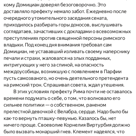
кому Домициан доверял безоговорочно. Это
доставляло префекту немало забот. Ежедневно после
очередного утомительного заседания сената,
приходилось разбирать горы доносов, выслушивать
соглядатаев, зачастивших с докладами о всевозможных
преступлениях против священной персоны римского
владыки. Под конец дня внимания требовал сам
Домициан, не устававший изливать своему наперснику
печали и страхи, жаловался на злых подданных,
интригующих у него за спиной, на опасность
междоусобицы, возникшую с появлением в Парфии
пусть самозваного, но очень деятельного претендента
на римский трон. Спрашивал совета, ждал утешения.
В этих условиях префекту Рима почти не оставалось
времени подумать о себе, о том, что волновало его
сильнее политики — о собственном, раненом
прелестной девочкой с Велабра, сердце. Надо было бы
как-то вернуть пташку-певунью. Казалось бы, нет
ничего проще. Своеволие Корнелия Виртурбия должно
было вызвать монарший гнев. Клемент надеялся, что