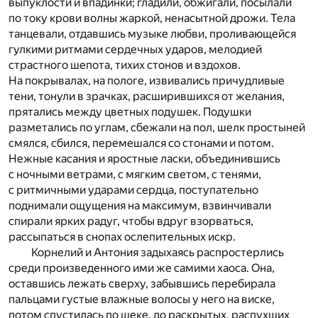
выпуклости и впадинки; гладили, обжигали, посылали
по току крови волны жаркой, ненасытной дрожи. Тела
танцевали, отдавшись музыке любви, проливающейся
гулкими ритмами сердечных ударов, мелодией
страстного шепота, тихих стонов и вздохов.
На покрывалах, на пологе, извивались причудливые
тени, тонули в зрачках, расширившихся от желания,
прятались между цветных подушек. Подушки
разметались по углам, сбежали на пол, шелк простыней
смялся, сбился, перемешался со стонами и потом.
Нежные касания и яростные ласки, объединившись
с ночными ветрами, с мягким светом, с тенями,
с ритмичными ударами сердца, поступательно
поднимали ощущения на максимум, взвинчивали
спирали ярких радуг, чтобы вдруг взорваться,
рассыпаться в снопах ослепительных искр.
Корнелий и Антония задыхаясь распростерлись
среди произведенного ими же самими хаоса. Она,
оставшись лежать сверху, забывшись перебирала
пальцами густые влажные волосы у него на виске,
потом спустилась по щеке, до раскрытых, распухших