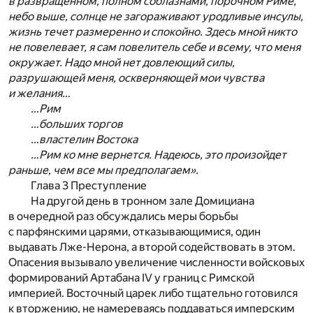
в развращенном, полном соблазнами, порочном Риме,
небо выше, солнце не загораживают уродливые инсулы,
жизнь течет размеренно и спокойно. Здесь мной никто
не повелевает, я сам повелитель себе и всему, что меня
окружает. Надо мной нет довлеющий силы,
разрушающей меня, оскверняющей мои чувства
и желания…
…Рим
…больших торгов
…властелин Востока
…Рим ко мне вернется. Надеюсь, это произойдет
раньше, чем все мы предполагаем».
Глава 3 Преступление
На другой день в тронном зале Домициана
в очередной раз обсуждались меры борьбы
с парфянскими царями, отказывающимися, один
выдавать Лже-Нерона, а второй содействовать в этом.
Опасения вызывало увеличение численности войсковых
формирований Артабана IV у границ с Римской
империей. Восточный царек либо тщательно готовился
к вторжению, не намереваясь поддаваться имперским