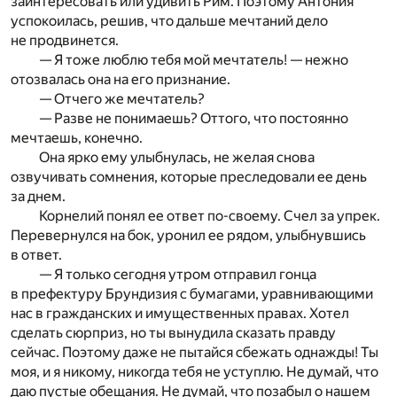
заинтересовать или удивить Рим. Поэтому Антония
успокоилась, решив, что дальше мечтаний дело
не продвинется.
— Я тоже люблю тебя мой мечтатель! — нежно
отозвалась она на его признание.
— Отчего же мечтатель?
— Разве не понимаешь? Оттого, что постоянно
мечтаешь, конечно.
Она ярко ему улыбнулась, не желая снова
озвучивать сомнения, которые преследовали ее день
за днем.
Корнелий понял ее ответ по-своему. Счел за упрек.
Перевернулся на бок, уронил ее рядом, улыбнувшись
в ответ.
— Я только сегодня утром отправил гонца
в префектуру Брундизия с бумагами, уравнивающими
нас в гражданских и имущественных правах. Хотел
сделать сюрприз, но ты вынудила сказать правду
сейчас. Поэтому даже не пытайся сбежать однажды! Ты
моя, и я никому, никогда тебя не уступлю. Не думай, что
даю пустые обещания. Не думай, что позабыл о нашем