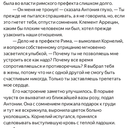
была во власти римского префекта слишком долго.
— Он меня не тронул! — сказала Антония глухо, — Ты
прежде не пытался спрашивать, а я не говорила, но, если
это гнетет тебя, отпусти сомнения. Клемент Аррецин,
каким бы плохим человеком ни был, хотел прежде
узаконить наши отношения.
— Дело не в префекте Рима, — вымолвил Корнелий,
и вопреки собственному отрицанию мгновенно
засветился улыбкой, — Почему ты не позволяешь мне
устроить все как надо? Почему все время
сопротивляешься и противоречишь? Я выбрал тебя
в жены, потому что ни с одной другой не смогу быть
счастливым никогда. Только ты заставляешь трепетать
мое сердце.
Его настроение заметно улучшилось. В порыве
чувств он выхватил из ближайшей вазы розу, подал
Антонии. Она с сомнением прижала подарок к груди
и тут же вскрикнула, выронила цветок больно
уколовшись. Корнелий испугался, принялся
сцеловывать выступившую кровь с теплой ладошки.