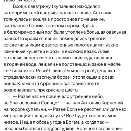
Вход в лаватрину (купальню) находился
за неприметной дверью справа от ложа. Антония
толкнулась и вошла в просторное помещение,
застланное белым, горячим паром. Здесь
в беломраморный пол была утоплена большая овальная
ванна. По краям от ванны помещались треноги
со светильниками; застеленные полотенцами, узкие
каменные кушетки и розы в высоких вазах. Алые
розовые лепестки рассыпались повсюду, плавали
в горячей воде, лежали на полотенцах и даже в масле
светильников. Розы! Слишком много роз! Девушка
страдальчески изогнула брови. Утопающая в розах
вилла Клемента Аррецина, заставила почти
возненавидеть прекрасные цветы.
— Разве нас не повенчало утреннее небо,
не благословило Солнце? — нагнал Антонию Корнелий
на пороге купальни, — Разве Боги не расстелили для нас
мерцающий звездный путь? Все будет хорошо, моя
нимфа. Наша любовь угодна Богам, а когда так —
незачем бояться предрассудков. Брачное соглашение