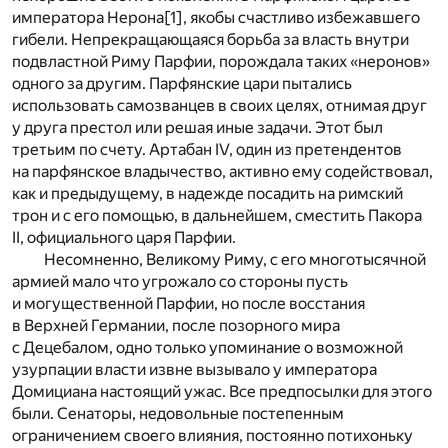
императора Нерона
[1]
, якобы счастливо избежавшего
гибели. Непрекращающаяся борьба за власть внутри
подвластной Риму Парфии, порождала таких «неронов»
одного за другим. Парфянские цари пытались
использовать самозванцев в своих целях, отнимая друг
у друга престол или решая иные задачи. Этот был
третьим по счету. Артабан IV, один из претендентов
на парфянское владычество, активно ему содействовал,
как и предыдущему, в надежде посадить на римский
трон и с его помощью, в дальнейшем, сместить Пакора
II, официального царя Парфии.
Несомненно, Великому Риму, с его многотысячной
армией мало что угрожало со стороны пусть
и могущественной Парфии, но после восстания
в Верхней Германии, после позорного мира
с Децебалом, одно только упоминание о возможной
узурпации власти извне вызывало у императора
Домициана настоящий ужас. Все предпосылки для этого
были. Сенаторы, недовольные постепенным
ограничением своего влияния, постоянно потихоньку