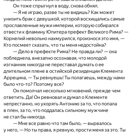
Он тоже спрыгнул в воду, снова обнял.
— Я не играю, разве ты не видишь? Как может
унизить брак с девушкой, которой восхищались самые
прославленные мужи империи, которую собирался
отвести к фламину Юпитера префект Великого Рима? —
Корнелий невольно нахмурился, произнося это имя, —
Кто посмеет сказать, что ты меня недостойна?
— Дело в префекте Рима? Не правда ли? — она
побледнела, внезапно осознавая, что молодой
изгнанник никогда не переставал думать о ее
длительном плене в остийской резиденции Клемента
Аррецина, — Ты ревнуешь! Ты полагаешь, между нами
было что-то? Поэтому все?
Он помолчал несколько мгновений, прежде чем
ответить. Да! Он ревновал и думал о Клементе
непрестанно, но укорять Антонию за то, что попала
в плен, за то, что поддалась сильному мужчине
не стал бы никогда.
— Мне все равно что там было, — вырвалось
у него, — Но ты права, я ревную, прости меня за это. Ты