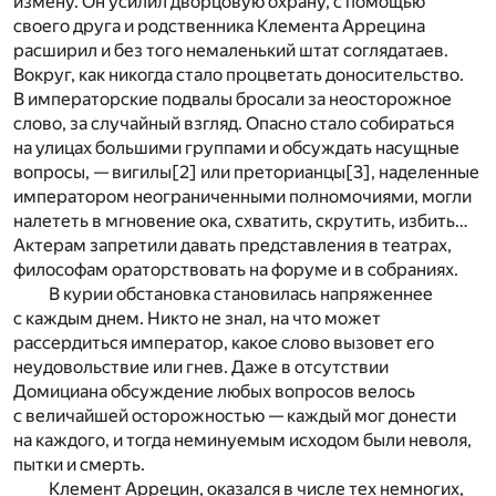
измену. Он усилил дворцовую охрану, с помощью
своего друга и родственника Клемента Аррецина
расширил и без того немаленький штат соглядатаев.
Вокруг, как никогда стало процветать доносительство.
В императорские подвалы бросали за неосторожное
слово, за случайный взгляд. Опасно стало собираться
на улицах большими группами и обсуждать насущные
вопросы, — вигилы
[2]
или преторианцы
[3]
, наделенные
императором неограниченными полномочиями, могли
налететь в мгновение ока, схватить, скрутить, избить…
Актерам запретили давать представления в театрах,
философам ораторствовать на форуме и в собраниях.
В курии обстановка становилась напряженнее
с каждым днем. Никто не знал, на что может
рассердиться император, какое слово вызовет его
неудовольствие или гнев. Даже в отсутствии
Домициана обсуждение любых вопросов велось
с величайшей осторожностью — каждый мог донести
на каждого, и тогда неминуемым исходом были неволя,
пытки и смерть.
Клемент Аррецин, оказался в числе тех немногих,