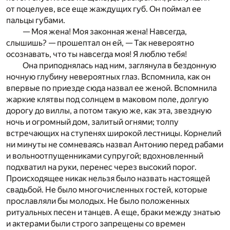
от поцелуев, все еще жаждущих губ. Он поймал ее
пальцы губами.
— Моя жена! Моя законная жена! Навсегда,
слышишь? — прошептал он ей, — Так невероятно
осознавать, что ты навсегда моя! Я люблю тебя!
Она приподнялась над ним, заглянула в бездонную
ночную глубину невероятных глаз. Вспомнила, как он
впервые по приезде сюда назвал ее женой. Вспомнила
жаркие клятвы под солнцем в маковом поле, долгую
дорогу до виллы, а потом такую же, как эта, звездную
ночь и огромный дом, залитый огнями; толпу
встречающих на ступенях широкой лестницы. Корнелий
ни минуты не сомневаясь назвал Антонию перед рабами
и вольноотпущенниками супругой; вдохновленный
подхватил на руки, перенес через высокий порог.
Происходящее никак нельзя было назвать настоящей
свадьбой. Не было многочисленных гостей, которые
прославляли бы молодых. Не было положенных
ритуальных песен и танцев. А еще, браки между знатью
и актерами были строго запрещены со времен