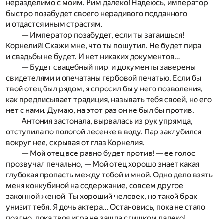
неразделимо с моим. Рим далеко! Надеюсь, император
быстро позабудет своего нерадивого подданного
и отдастся иным страстям.
— Император позабудет, если ты затаишься!
Корнелий! Скажи мне, что ты пошутил. Не будет пира
и свадьбы не будет. И нет никаких документов…
— Будет свадебный пир, и документы заверены
свидетелями и опечатаны гербовой печатью. Если бы
твой отец был рядом, я спросил бы у него позволения,
как предписывает традиция, называть тебя своей, но его
нет с нами. Думаю, на этот раз он не был бы против.
Антония застонала, вырвалась из рук упрямца,
отступила по пологой лесенке в воду. Пар заклубился
вокруг нее, скрывая от глаз Корнелия.
— Мой отец все равно будет против! — ее голос
прозвучал печально, — Мой отец хорошо знает какая
глубокая пропасть между тобой и мной. Одно дело взять
меня конкубиной на содержание, совсем другое
законной женой. Ты хороший человек, но такой брак
унизит тебя. Я дочь актера… Остановись, пока не стало
поздно, пока твоя игра не зашла слишком далеко!