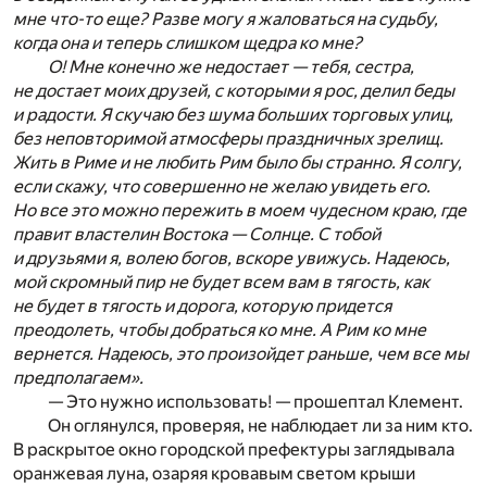
мне что-то еще? Разве могу я жаловаться на судьбу,
когда она и теперь слишком щедра ко мне?
О! Мне конечно же недостает — тебя, сестра,
не достает моих друзей, с которыми я рос, делил беды
и радости. Я скучаю без шума больших торговых улиц,
без неповторимой атмосферы праздничных зрелищ.
Жить в Риме и не любить Рим было бы странно. Я солгу,
если скажу, что совершенно не желаю увидеть его.
Но все это можно пережить в моем чудесном краю, где
правит властелин Востока — Солнце. С тобой
и друзьями я, волею богов, вскоре увижусь. Надеюсь,
мой скромный пир не будет всем вам в тягость, как
не будет в тягость и дорога, которую придется
преодолеть, чтобы добраться ко мне. А Рим ко мне
вернется. Надеюсь, это произойдет раньше, чем все мы
предполагаем».
— Это нужно использовать! — прошептал Клемент.
Он оглянулся, проверяя, не наблюдает ли за ним кто.
В раскрытое окно городской префектуры заглядывала
оранжевая луна, озаряя кровавым светом крыши