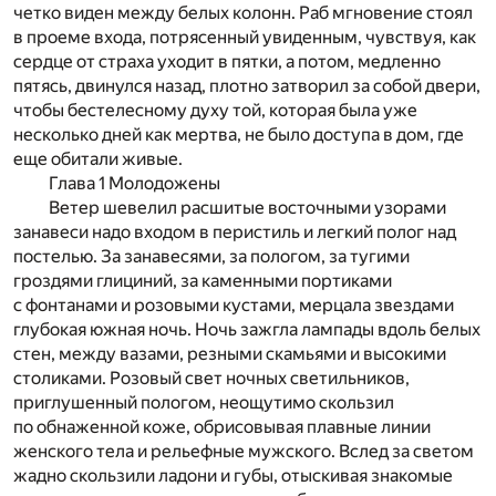
четко виден между белых колонн. Раб мгновение стоял
в проеме входа, потрясенный увиденным, чувствуя, как
сердце от страха уходит в пятки, а потом, медленно
пятясь, двинулся назад, плотно затворил за собой двери,
чтобы бестелесному духу той, которая была уже
несколько дней как мертва, не было доступа в дом, где
еще обитали живые.
Глава 1 Молодожены
Ветер шевелил расшитые восточными узорами
занавеси надо входом в перистиль и легкий полог над
постелью. За занавесями, за пологом, за тугими
гроздями глициний, за каменными портиками
с фонтанами и розовыми кустами, мерцала звездами
глубокая южная ночь. Ночь зажгла лампады вдоль белых
стен, между вазами, резными скамьями и высокими
столиками. Розовый свет ночных светильников,
приглушенный пологом, неощутимо скользил
по обнаженной коже, обрисовывая плавные линии
женского тела и рельефные мужского. Вслед за светом
жадно скользили ладони и губы, отыскивая знакомые