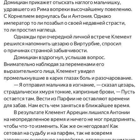
Домициан прикажет отыскать наглого мальчишку,
удравшего из Рима вопреки высочайшему повелению.
С Корнелием вернулась бы и Антония. Однако
император то ли позабыл о своей недавней страсти,
то ли простил наглеца.
Однажды при очередной личной встрече Клемент
решился напомнить цезарю о Виртурбие, спросил
о причинах странной забывчивости.
Домициан вздрогнул, услышав вопрос.
Внимательно наблюдая за переменами его
выразительного лица, Клемент увидел
промелькнувшие в карих глазах боль и разочарование.
— Я отправил мальчика в изгнание, — сказал цезарь,
страдальчески хмуря тонкие, капризные брови, — Пусть
остается там. Вести из Парфии не оставляют времени
для забав. Нам есть чем заняться в ближайшее время.
В результате Клемент Аррецин лишился Антонии
на неопределенное время и ничего не мог предпринять,
чтобы что-то изменить. Как же он негодовал! Как
сетовал на судьбу и на парфян, так не вовремя
затеявших очередное злодейство, отвлекших внимание