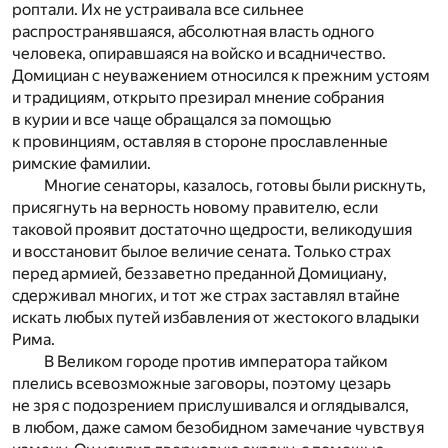
роптали. Их не устраивала все сильнее
распространявшаяся, абсолютная власть одного
человека, опиравшаяся на войско и всадничество.
Домициан с неуважением относился к прежним устоям
и традициям, открыто презирал мнение собрания
в курии и все чаще обращался за помощью
к провинциям, оставляя в стороне прославленные
римские фамилии.
Многие сенаторы, казалось, готовы были рискнуть,
присягнуть на верность новому правителю, если
таковой проявит достаточно щедрости, великодушия
и восстановит былое величие сената. Только страх
перед армией, беззаветно преданной Домициану,
сдерживал многих, и тот же страх заставлял втайне
искать любых путей избавления от жестокого владыки
Рима.
В Великом городе против императора тайком
плелись всевозможные заговоры, поэтому цезарь
не зря с подозрением прислушивался и оглядывался,
в любом, даже самом безобидном замечание чувствуя