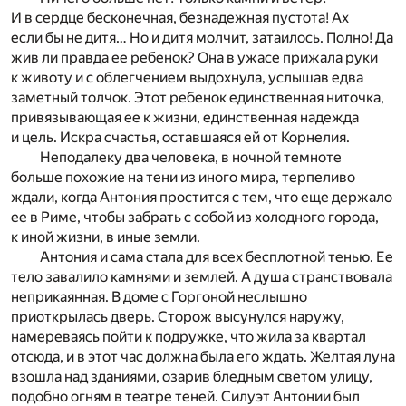
И в сердце бесконечная, безнадежная пустота! Ах
если бы не дитя… Но и дитя молчит, затаилось. Полно! Да
жив ли правда ее ребенок? Она в ужасе прижала руки
к животу и с облегчением выдохнула, услышав едва
заметный толчок. Этот ребенок единственная ниточка,
привязывающая ее к жизни, единственная надежда
и цель. Искра счастья, оставшаяся ей от Корнелия.
Неподалеку два человека, в ночной темноте
больше похожие на тени из иного мира, терпеливо
ждали, когда Антония простится с тем, что еще держало
ее в Риме, чтобы забрать с собой из холодного города,
к иной жизни, в иные земли.
Антония и сама стала для всех бесплотной тенью. Ее
тело завалило камнями и землей. А душа странствовала
неприкаянная. В доме с Горгоной неслышно
приоткрылась дверь. Сторож высунулся наружу,
намереваясь пойти к подружке, что жила за квартал
отсюда, и в этот час должна была его ждать. Желтая луна
взошла над зданиями, озарив бледным светом улицу,
подобно огням в театре теней. Силуэт Антонии был