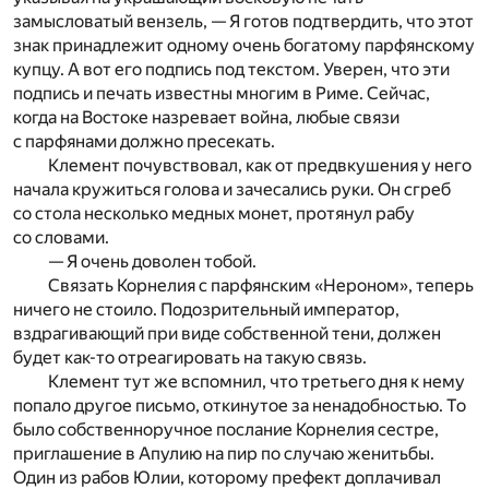
замысловатый вензель, — Я готов подтвердить, что этот
знак принадлежит одному очень богатому парфянскому
купцу. А вот его подпись под текстом. Уверен, что эти
подпись и печать известны многим в Риме. Сейчас,
когда на Востоке назревает война, любые связи
с парфянами должно пресекать.
Клемент почувствовал, как от предвкушения у него
начала кружиться голова и зачесались руки. Он сгреб
со стола несколько медных монет, протянул рабу
со словами.
— Я очень доволен тобой.
Связать Корнелия с парфянским «Нероном», теперь
ничего не стоило. Подозрительный император,
вздрагивающий при виде собственной тени, должен
будет как-то отреагировать на такую связь.
Клемент тут же вспомнил, что третьего дня к нему
попало другое письмо, откинутое за ненадобностью. То
было собственноручное послание Корнелия сестре,
приглашение в Апулию на пир по случаю женитьбы.
Один из рабов Юлии, которому префект доплачивал