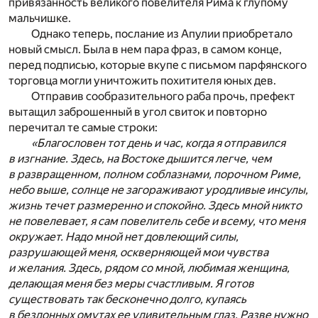
привязанность великого повелителя Рима к глупому
мальчишке.
Однако теперь, послание из Апулии приобретало
новый смысл. Была в нем пара фраз, в самом конце,
перед подписью, которые вкупе с письмом парфянского
торговца могли уничтожить похитителя юных дев.
Отправив сообразительного раба прочь, префект
вытащил заброшенный в угол свиток и повторно
перечитал те самые строки:
«Благословен тот день и час, когда я отправился
в изгнание. Здесь, на Востоке дышится легче, чем
в развращенном, полном соблазнами, порочном Риме,
небо выше, солнце не загораживают уродливые инсулы,
жизнь течет размеренно и спокойно. Здесь мной никто
не повелевает, я сам повелитель себе и всему, что меня
окружает. Надо мной нет довлеющий силы,
разрушающей меня, оскверняющей мои чувства
и желания. Здесь, рядом со мной, любимая женщина,
делающая меня без меры счастливым. Я готов
существовать так бесконечно долго, купаясь
в бездонных омутах ее удивительным глаз. Разве нужно