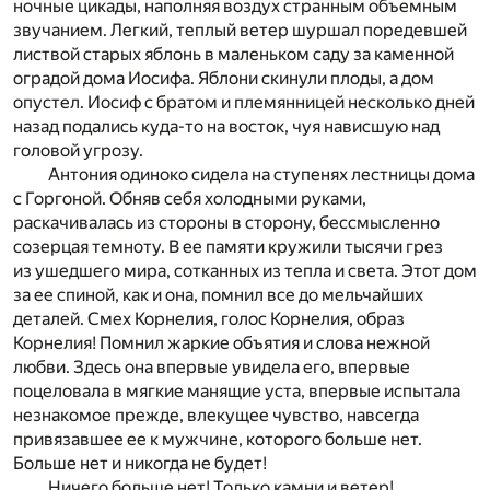
ночные цикады, наполняя воздух странным объемным
звучанием. Легкий, теплый ветер шуршал поредевшей
листвой старых яблонь в маленьком саду за каменной
оградой дома Иосифа. Яблони скинули плоды, а дом
опустел. Иосиф с братом и племянницей несколько дней
назад подались куда-то на восток, чуя нависшую над
головой угрозу.
Антония одиноко сидела на ступенях лестницы дома
с Горгоной. Обняв себя холодными руками,
раскачивалась из стороны в сторону, бессмысленно
созерцая темноту. В ее памяти кружили тысячи грез
из ушедшего мира, сотканных из тепла и света. Этот дом
за ее спиной, как и она, помнил все до мельчайших
деталей. Смех Корнелия, голос Корнелия, образ
Корнелия! Помнил жаркие объятия и слова нежной
любви. Здесь она впервые увидела его, впервые
поцеловала в мягкие манящие уста, впервые испытала
незнакомое прежде, влекущее чувство, навсегда
привязавшее ее к мужчине, которого больше нет.
Больше нет и никогда не будет!
Ничего больше нет! Только камни и ветер!