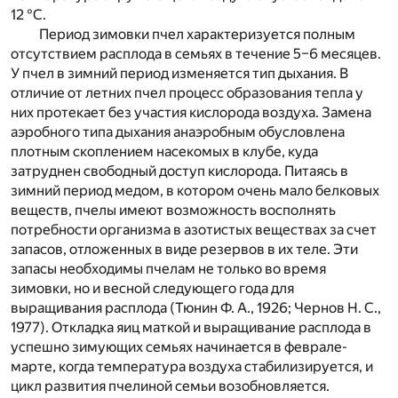
12 °С.
Период зимовки пчел характеризуется полным
отсутствием расплода в семьях в течение 5–6 месяцев.
У пчел в зимний период изменяется тип дыхания. В
отличие от летних пчел процесс образования тепла у
них протекает без участия кислорода воздуха. Замена
аэробного типа дыхания анаэробным обусловлена
плотным скоплением насекомых в клубе, куда
затруднен свободный доступ кислорода. Питаясь в
зимний период медом, в котором очень мало белковых
веществ, пчелы имеют возможность восполнять
потребности организма в азотистых веществах за счет
запасов, отложенных в виде резервов в их теле. Эти
запасы необходимы пчелам не только во время
зимовки, но и весной следующего года для
выращивания расплода (Тюнин Ф. А., 1926; Чернов Н. С.,
1977). Откладка яиц маткой и выращивание расплода в
успешно зимующих семьях начинается в феврале-
марте, когда температура воздуха стабилизируется, и
цикл развития пчелиной семьи возобновляется.