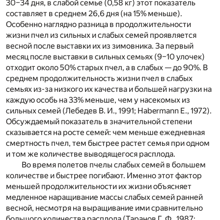
30–34 дня, в слабой семье (0,58 кг) этот показатель
составляет в среднем 26,6 дня (на 15% меньше).
Особенно наглядно разница в продолжительности
жизни пчел из сильных и слабых семей проявляется
весной после выставки их из зимовника. За первый
месяц после выставки в сильных семьях (9–10 улочек)
отходит около 50% старых пчел, а в слабых — до 90%. В
среднем продолжительность жизни пчел в слабых
семьях из-за низкого их качества и большей нагрузки на
каждую особь на 33% меньше, чем у насекомых из
сильных семей (Лебедев В. И., 1991; Habermann Е., 1972).
Обсуждаемый показатель в значительной степени
сказывается на росте семей: чем меньше ежедневная
смертность пчел, тем быстрее растет семья при одном
и том же количестве выводящегося расплода.
Во время полетов пчелы слабых семей в большем
количестве и быстрее погибают. Именно этот фактор
меньшей продолжительности их жизни объясняет
медленное наращивание массы слабых семей ранней
весной, несмотря на выращивание ими сравнительно
большого количества расплода (Таранов Г. Ф., 1987;