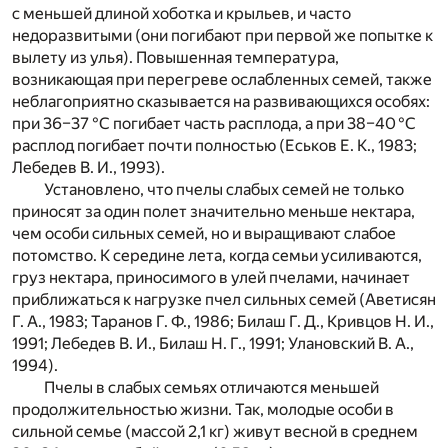
с меньшей длиной хоботка и крыльев, и часто
недоразвитыми (они погибают при первой же попытке к
вылету из улья). Повышенная температура,
возникающая при перегреве ослабленных семей, также
неблагоприятно сказывается на развивающихся особях:
при 36–37 °С погибает часть расплода, а при 38–40
°С
расплод погибает почти полностью (Еськов Е. К., 1983;
Лебедев В. И., 1993).
Установлено, что пчелы слабых семей не только
приносят за один полет значительно меньше нектара,
чем особи сильных семей, но и выращивают слабое
потомство. К середине лета, когда семьи усиливаются,
груз нектара, приносимого в улей пчелами, начинает
приближаться к нагрузке пчел сильных семей (Аветисян
Г. А., 1983; Таранов Г. Ф., 1986; Билаш Г. Д., Кривцов Н. И.,
1991; Лебедев В. И., Билаш Н. Г., 1991; Улановский В. А.,
1994).
Пчелы в слабых семьях отличаются меньшей
продолжительностью жизни. Так, молодые особи в
сильной семье (массой 2,1 кг) живут весной в среднем