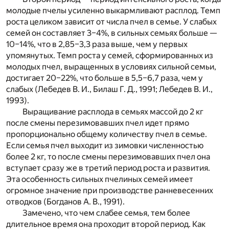
молодые пчелы усиленно выкармливают расплод. Темп
роста целиком зависит от числа пчел в семье. У слабых
семей он составляет 3–4%, в сильных семьях больше —
10–14%, что в 2,85–3,3 раза выше, чем у первых
упомянутых. Темп роста у семей, сформированных из
молодых пчел, выращенных в условиях сильной семьи,
достигает 20–22%, что больше в 5,5–6,7 раза, чем у
слабых (Лебедев В. И., Билаш Г. Д., 1991; Лебедев В. И.,
1993).
Выращивание расплода в семьях массой до 2 кг
после смены перезимовавших пчел идет прямо
пропорционально общему количеству пчел в семье.
Если семья пчел выходит из зимовки численностью
более 2 кг, то после смены перезимовавших пчел она
вступает сразу же в третий период роста и развития.
Эта особенность сильных пчелиных семей имеет
огромное значение при производстве ранневесенних
отводков (Богданов А. В., 1991).
Замечено, что чем слабее семья, тем более
длительное время она проходит второй период. Как