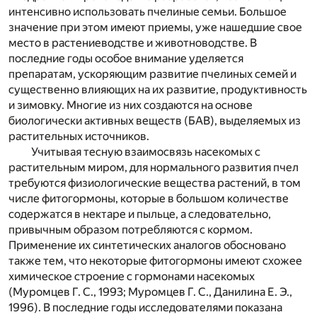
интенсивно использовать пчелиные семьи. Большое
значение при этом имеют приемы, уже нашедшие свое
место в растениеводстве и животноводстве. В
последние годы особое внимание уделяется
препаратам, ускоряющим развитие пчелиных семей и
существенно влияющих на их развитие, продуктивность
и зимовку. Многие из них создаются на основе
биологически активных веществ (БАВ), выделяемых из
растительных источников.
Учитывая тесную взаимосвязь насекомых с
растительным миром, для нормального развития пчел
требуются физиологические вещества растений, в том
числе фитогормоны, которые в большом количестве
содержатся в нектаре и пыльце, а следовательно,
привычным образом потребляются с кормом.
Применение их синтетических аналогов обосновано
также тем, что некоторые фитогормоны имеют схожее
химическое строение с гормонами насекомых
(Муромцев Г. С., 1993; Муромцев Г. С., Данилина Е. Э.,
1996). В последние годы исследователями показана