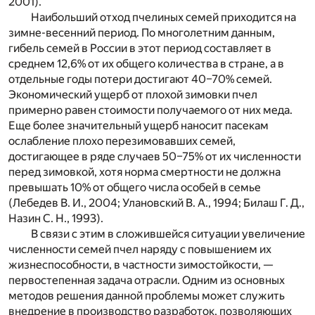
2001).
Наибольший отход пчелиных семей приходится на
зимне-весенний период. По многолетним данным,
гибель семей в России в этот период составляет в
среднем 12,6% от их общего количества в стране, а в
отдельные годы потери достигают 40–70% семей.
Экономический ущерб от плохой зимовки пчел
примерно равен стоимости получаемого от них меда.
Еще более значительный ущерб наносит пасекам
ослабление плохо перезимовавших семей,
достигающее в ряде случаев 50–75% от их численности
перед зимовкой, хотя норма смертности не должна
превышать 10% от общего числа особей в семье
(Лебедев В. И., 2004; Улановский В. А., 1994; Билаш Г. Д.,
Назин С. Н., 1993).
В связи с этим в сложившейся ситуации увеличение
численности семей пчел наряду с повышением их
жизнеспособности, в частности зимостойкости, —
первостепенная задача отрасли. Одним из основных
методов решения данной проблемы может служить
внедрение в производство разработок, позволяющих