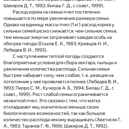
Шакиров Д. Т., 1992; Билаш Г. Д., с соавт., 1999).
Расход корма на семью пчел постепенно
повышается по мере увеличения размера семьи.
Однако на единицу массы пчел (1 кг) расход корма у
сильных семей резко снижается: чем сильнее семья,
тем меньше энергии затрачивает каждая особь на
обогрев гнезда (Еськов Е. К., 1983; Кривцов Н. И.,
Лебедев В. И., 1993).
С наступлением теплой погоды создаются
благоприятные условия для сбора нектара, пыльцы и
увеличения количества расплода. Сильная семья
быстрее набирает силу, чем слабая, т. е. реакция на
потепление у нее проявляется полнее (Лебедев В. И.,
1993; Пиоро С. М., Кучеров А. Б., 1994; Билаш Г. Д., с
соавт., 1999). Рост слабой семьи ограничивается
нехваткой пчел. Это связано с тем, что матка
откладывает яиц значительно меньше своих
биологических возможностей, так как большое
количество расплода некому выращивать (Аветисян Г.
А., 1983; Таранов Г. Ф., 1986; Шакиров Д. Т., 1992).