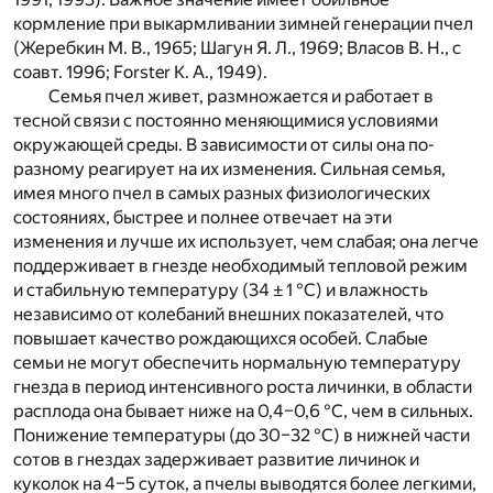
кормление при выкармливании зимней генерации пчел
(Жеребкин М. В., 1965; Шагун Я. Л., 1969; Власов В. Н., с
соавт. 1996; Forster K. A., 1949).
Семья пчел живет, размножается и работает в
тесной связи с постоянно меняющимися условиями
окружающей среды. В зависимости от силы она по-
разному реагирует на их изменения. Сильная семья,
имея много пчел в самых разных физиологических
состояниях, быстрее и полнее отвечает на эти
изменения и лучше их использует, чем слабая; она легче
поддерживает в гнезде необходимый тепловой режим
и стабильную температуру (34 ± 1 °С) и влажность
независимо от колебаний внешних показателей, что
повышает качество рождающихся особей. Слабые
семьи не могут обеспечить нормальную температуру
гнезда в период интенсивного роста личинки, в области
расплода она бывает ниже на 0,4–0,6 °С, чем в сильных.
Понижение температуры (до 30–32 °С) в нижней части
сотов в гнездах задерживает развитие личинок и
куколок на 4–5 суток, а пчелы выводятся более легкими,