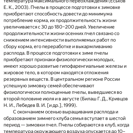
температура максимального переохлаждения (Еськов
Е. К., 2003). Пчелы в процессе подготовки к зимовке
приобретают способность довести до минимума
потребление корма, их продолжительность жизни
увеличивается с 30 до 180–200 дней. Увеличение
продолжительности жизни осенних пчел связано со
снижением интенсивности выполняемых работ по
сбору корма, его переработке и выкармливанию
расплода. В процессе подготовки к зиме пчелы
приобретают признаки физиологически молодых,
имеют хорошо развитые гипофаренгиальные железы и
жировое тело, в котором находятся отложения
резервных веществ. В центральном регионе России
успешную зимовку семей обеспечивают
физиологически полноценные пчелы, выведшиеся во
второй половине июля и в августе (Билаш Г. Д., Кривцов
Н. И., Лебедев В. И. [и др.], 1999).
С окончанием осенью выращивания расплода и
образованием зимнего клуба семья вступает в шестой
период — зимовки пчел. Пчелы собираются в клуб, когда
температура окружающего воздуха опускается до 10–