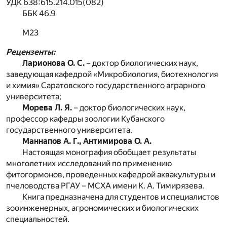
УДК 638:615.214.015(082)
ББК 46.9
М23
Рецензенты:
Ларионова О. С.
– доктор биологических наук,
заведующая кафедрой «Микробиология, биотехнология
и химия» Саратовского государственного аграрного
университета;
Морева Л. Я.
– доктор биологических наук,
профессор кафедры зоологии Кубанского
государственного университета.
Маннапов А. Г., Антимирова О. А.
Настоящая монография обобщает результаты
многолетних исследований по применению
фитогормонов, проведенных кафедрой аквакультуры и
пчеловодства РГАУ – МСХА имени К. А. Тимирязева.
Книга предназначена для студентов и специалистов
зооинженерных, агрономических и биологических
специальностей.