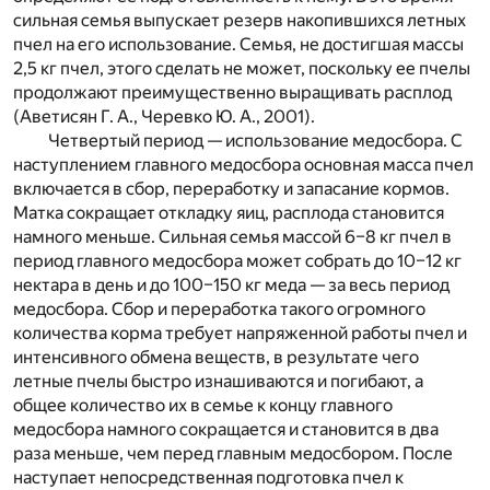
сильная семья выпускает резерв накопившихся летных
пчел на его использование. Семья, не достигшая массы
2,5 кг пчел, этого сделать не может, поскольку ее пчелы
продолжают преимущественно выращивать расплод
(Аветисян Г. А., Черевко Ю. А., 2001).
Четвертый период — использование медосбора. С
наступлением главного медосбора основная масса пчел
включается в сбор, переработку и запасание кормов.
Матка сокращает откладку яиц, расплода становится
намного меньше. Сильная семья массой 6–8 кг пчел в
период главного медосбора может собрать до 10–12 кг
нектара в день и до 100–150 кг меда — за весь период
медосбора. Сбор и переработка такого огромного
количества корма требует напряженной работы пчел и
интенсивного обмена веществ, в результате чего
летные пчелы быстро изнашиваются и погибают, а
общее количество их в семье к концу главного
медосбора намного сокращается и становится в два
раза меньше, чем перед главным медосбором. После
наступает непосредственная подготовка пчел к