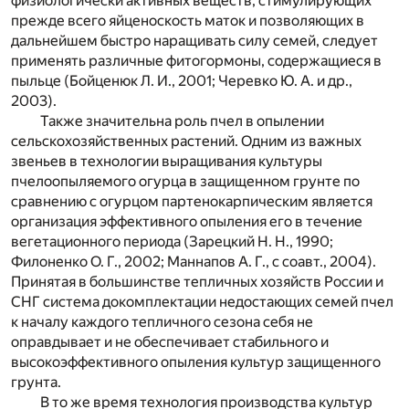
физиологически активных веществ, стимулирующих
прежде всего яйценоскость маток и позволяющих в
дальнейшем быстро наращивать силу семей, следует
применять различные фитогормоны, содержащиеся в
пыльце (Бойценюк Л. И., 2001; Черевко Ю. А. и др.,
2003).
Также значительна роль пчел в опылении
сельскохозяйственных растений. Одним из важных
звеньев в технологии выращивания культуры
пчелоопыляемого огурца в защищенном грунте по
сравнению с огурцом партенокарпическим является
организация эффективного опыления его в течение
вегетационного периода (Зарецкий Н. Н., 1990;
Филоненко О. Г., 2002; Маннапов А. Г., с соавт., 2004).
Принятая в большинстве тепличных хозяйств России и
СНГ система докомплектации недостающих семей пчел
к началу каждого тепличного сезона себя не
оправдывает и не обеспечивает стабильного и
высокоэффективного опыления культур защищенного
грунта.
В то же время технология производства культур