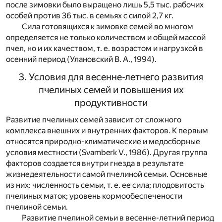
после зимовки было выращено лишь 5,5 тыс. рабочих
особей против 36 тыс. в семьях с силой 2,7 кг.
Сила готовящихся к зимовке семей во многом
определяется не только количеством и общей массой
пчел, но и их качеством, т. е. возрастом и нагрузкой в
осенний период (Улановский В. А., 1994).
3. Условия для весенне-летнего развития
пчелиных семей и повышения их
продуктивности
Развитие пчелиных семей зависит от сложного
комплекса внешних и внутренних факторов. К первым
относятся природно-климатические и медосборные
условия местности (Svamberk V., 1986). Другая группа
факторов создается внутри гнезда в результате
жизнедеятельности самой пчелиной семьи. Основные
из них: численность семьи, т. е. ее сила; плодовитость
пчелиных маток; уровень кормообеспечености
пчелиной семьи.
Развитие пчелиной семьи в весенне-летний период