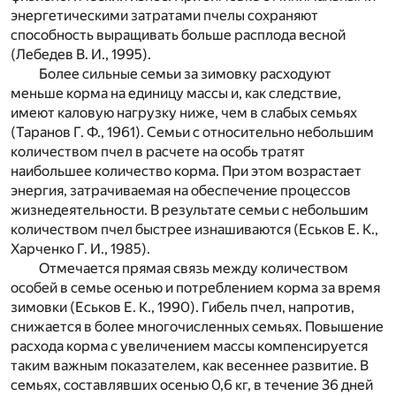
энергетическими затратами пчелы сохраняют
способность выращивать больше расплода весной
(Лебедев В. И., 1995).
Более сильные семьи за зимовку расходуют
меньше корма на единицу массы и, как следствие,
имеют каловую нагрузку ниже, чем в слабых семьях
(Таранов Г. Ф., 1961). Семьи с относительно небольшим
количеством пчел в расчете на особь тратят
наибольшее количество корма. При этом возрастает
энергия, затрачиваемая на обеспечение процессов
жизнедеятельности. В результате семьи с небольшим
количеством пчел быстрее изнашиваются (Еськов Е. К.,
Харченко Г. И., 1985).
Отмечается прямая связь между количеством
особей в семье осенью и потреблением корма за время
зимовки (Еськов Е. К., 1990). Гибель пчел, напротив,
снижается в более многочисленных семьях. Повышение
расхода корма с увеличением массы компенсируется
таким важным показателем, как весеннее развитие. В
семьях, составлявших осенью 0,6 кг, в течение 36 дней