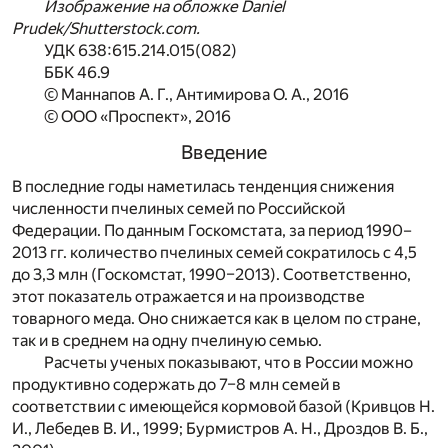
Изображение на обложке Daniel
Prudek/Shutterstock.com.
УДК 638:615.214.015(082)
ББК 46.9
© Маннапов А. Г., Антимирова О. А., 2016
© ООО «Проспект», 2016
Введение
В последние годы наметилась тенденция снижения
численности пчелиных семей по Российской
Федерации. По данным Госкомстата, за период 1990–
2013 гг. количество пчелиных семей сократилось с 4,5
до 3,3 млн (Госкомстат, 1990–2013). Соответственно,
этот показатель отражается и на производстве
товарного меда. Оно снижается как в целом по стране,
так и в среднем на одну пчелиную семью.
Расчеты ученых показывают, что в России можно
продуктивно содержать до 7–8 млн семей в
соответствии с имеющейся кормовой базой (Кривцов Н.
И., Лебедев В. И., 1999; Бурмистров А. Н., Дроздов В. Б.,