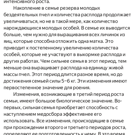
интенсивного роста.
Накопление в семье резерва молодых
бездеятельных пчел и количества расплода продолжает
увеличиваться, но не в такой мере, как количество
нарождающихся молодых особей. В семье их выводится
больше, чем нужно для выращивания всех личинок из
яиц, которые способна отложить одна матка. Это
приводит к постепенному увеличению количества
особей, которые не участвуют в выкормке расплода и
других работах. Чем сильнее семья в этот период, тем
меньше она выращивает расплода на единицу живой
массы пчел. Этот период длится разное время, но до
достижения семьей силы 5–6 кг. Эти изменения имеют
первостепенное значение для роения.
Изменения, возникающие в третий период роста
семьи, имеют большое биологическое значение. Во-
первых, сильная семья приобретает способность с
наступлением медосбора эффективнее его
использовать. Все изменения, происходящие в семье
при прохождении второго и третьего периодов роста,
определяют ее подготовленность к нему. В это время