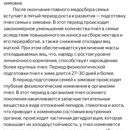
зимовке.
После окончания главного медосбора семья
вступает в пятый период роста и развития — подготовку
пчел семьи к зимовке. В этот период происходит
закономерное уменьшение количества пчел в семье
вследствие повышенного их износа на сборе нектара и
его переработке, а также снижение откладки яиц
маткой. При этом обеспечивается увеличение массы
откладываемых яиц, что, наряду с ростом уровня
личиночного кормления, способствует нарождению
более крупных пчел. Период физиологической
подготовки пчел к зиме длится 27–30 дней и более.
В период подготовки семей к зимовке происходят
глубокие физиологические изменения в организме
пчел. В этот период в организме пчел осеннего
поколения накапливаются запасные питательные
вещества в виде отложений липидов, гликогена и азота,
что приводит к изменению состояния внутренних
органов, происходит частичная дегидратация, которая
повышает их холодоустойчивость, у пчел изменяется