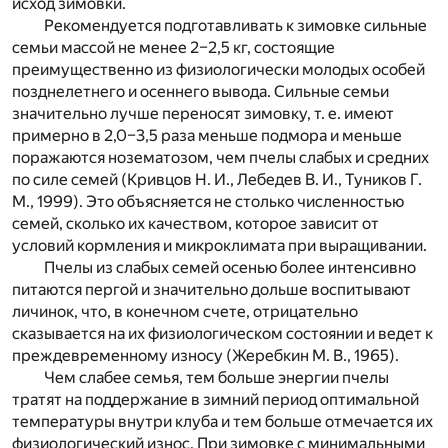
исход зимовки.
Рекомендуется подготавливать к зимовке сильные
семьи массой не менее 2–2,5 кг, состоящие
преимущественно из физиологически молодых особей
позднелетнего и осеннего вывода. Сильные семьи
значительно лучше переносят зимовку, т. е. имеют
примерно в 2,0–3,5 раза меньше подмора и меньше
поражаются нозематозом, чем пчелы слабых и средних
по силе семей (Кривцов Н. И., Лебедев В. И., Туников Г.
М., 1999). Это объясняется не столько численностью
семей, сколько их качеством, которое зависит от
условий кормления и микроклимата при выращивании.
Пчелы из слабых семей осенью более интенсивно
питаются пергой и значительно дольше воспитывают
личинок, что, в конечном счете, отрицательно
сказывается на их физиологическом состоянии и ведет к
преждевременному износу (Жеребкин М. В., 1965).
Чем слабее семья, тем больше энергии пчелы
тратят на поддержание в зимний период оптимальной
температуры внутри клуба и тем больше отмечается их
физиологический износ. При зимовке с минимальными