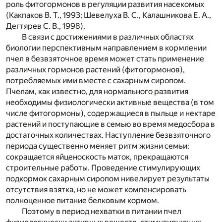
роль фитогормонов в регуляции развития насекомых
(Какпаков В. Т., 1993; Шевелуха В. С., Калашникова Е. А.,
Дегтярев С. В., 1998).
В связи с достижениями в различных областях
биологии перспективным направлением в кормлении
пчел в безвзяточное время может стать применение
различных гормонов растений (фитогормонов),
потребляемых ими вместе с сахарным сиропом.
Пчелам, как известно, для нормального развития
необходимы физиологически активные вещества (в том
числе фитогормоны), содержащиеся в пыльце и нектаре
растений и поступающие в семью во время медосбора в
достаточных количествах. Наступление безвзяточного
периода существенно меняет ритм жизни семьи:
сокращается яйценоскость маток, прекращаются
строительные работы. Проведение стимулирующих
подкормок сахарным сиропом нивелирует результаты
отсутствия взятка, но не может компенсировать
полноценное питание белковым кормом.
Поэтому в период нехватки в питании пчел