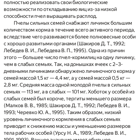
полностью реализовать свои биологические
возможности по откладыванию яиц из-за низкой
способности пчел выращивать расплод.
Пчелы сильных семей снабжают личинок большим
количеством корма в течение всего активного периода,
вследствие чего развиваются более полновесные особи
с хорошо развитыми органами (Шакиров Д. Т., 1992;
Лебедев В. И., Лебедева В. П., 1995). Одна из причин
этого — большее число пчел-кормилиц на одну личинку,
чем в слабых семьях. Так, на донышках ячеек с 2–3-
дневными личинками обнаружено личиночного корма у
семей массой 1,5 кг — 4,4 мг, а у семей массой 0,5 кг —
2,8 мг. Средняя масса одной молодой пчелы в сильных
семьях — 113 мг, а в слабых — 101 мг. Хоботок у особей из
слабых семей был короче, тергиты меньшего размера
(Малков В. В., 1985; Шакиров Д. Т., 1992; Лебедев В. И.,
1993; Черевко Ю. А., 1995). Таким образом, низкий
уровень личиночного кормления в слабых семьях
приводит к снижению массы и уменьшению размеров
тела рабочих особей (Урсу Н. А., 1989; Лебедев В. И.,
1991, 1993). Важное значение имеет обильное