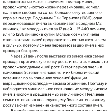
плодовитостью маток, наличием пчел-кормилиц,
продолжительностью жизни перезимовавших пчел,
наличием свободных сотов, белкового и углеводного
корма в гнезде. По данным Г. Ф. Таранова (1986), одна
перезимовавшая пчела выкармливает в среднем 1,12
личинок, 1 кг молодых пчел за 12 дней — 15 440 личинок,
или по 1286 личинок в сутки. В слабых семьях пчелы
отличаются меньшей продолжительностью жизни, чем
в сильных, поэтому смена перезимовавших пчел в них
проходит быстрее.
Через 21 день после выставки из зимовника семьи
проходят критическую точку роста и, если выживают, то
продолжают дальнейший рост. В этот период пчелы в
наибольшей степени изношены, и их биологический
потенциал по выполнению основной функции —
выращиванию расплода — весьма ограничен. Поэтому и
наблюдается минимальное соотношение между числом
пчел и числом выращиваемых ими личинок. Пчелиные
семьи готовятся к последующему более интенсивному
росту за счет изменения качественного состава пчел.
Второй период — период интенсивного роста, когда