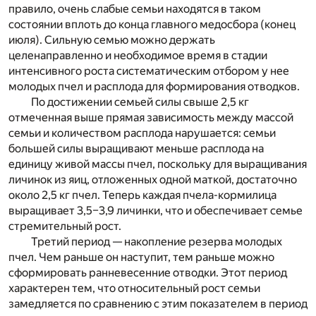
правило, очень слабые семьи находятся в таком
состоянии вплоть до конца главного медосбора (конец
июля). Сильную семью можно держать
целенаправленно и необходимое время в стадии
интенсивного роста систематическим отбором у нее
молодых пчел и расплода для формирования отводков.
По достижении семьей силы свыше 2,5 кг
отмеченная выше прямая зависимость между массой
семьи и количеством расплода нарушается: семьи
большей силы выращивают меньше расплода на
единицу живой массы пчел, поскольку для выращивания
личинок из яиц, отложенных одной маткой, достаточно
около 2,5 кг пчел. Теперь каждая пчела-кормилица
выращивает 3,5–3,9 личинки, что и обеспечивает семье
стремительный рост.
Третий период — накопление резерва молодых
пчел. Чем раньше он наступит, тем раньше можно
сформировать ранневесенние отводки. Этот период
характерен тем, что относительный рост семьи
замедляется по сравнению с этим показателем в период