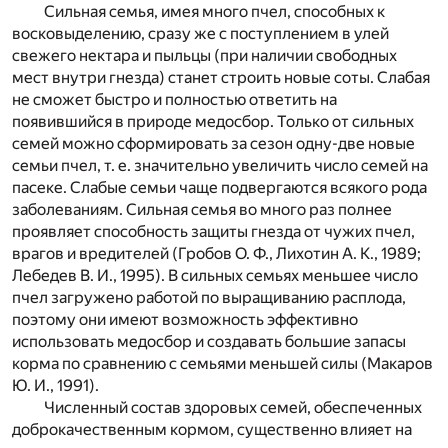
Сильная семья, имея много пчел, способных к
восковыделению, сразу же с поступлением в улей
свежего нектара и пыльцы (при наличии свободных
мест внутри гнезда) станет строить новые соты. Слабая
не сможет быстро и полностью ответить на
появившийся в природе медосбор. Только от сильных
семей можно сформировать за сезон одну-две новые
семьи пчел, т. е. значительно увеличить число семей на
пасеке. Слабые семьи чаще подвергаются всякого рода
заболеваниям. Сильная семья во много раз полнее
проявляет способность защиты гнезда от чужих пчел,
врагов и вредителей (Гробов О. Ф., Лихотин А. К., 1989;
Лебедев В. И., 1995). В сильных семьях меньшее число
пчел загружено работой по выращиванию расплода,
поэтому они имеют возможность эффективно
использовать медосбор и создавать большие запасы
корма по сравнению с семьями меньшей силы (Макаров
Ю. И., 1991).
Численный состав здоровых семей, обеспеченных
доброкачественным кормом, существенно влияет на