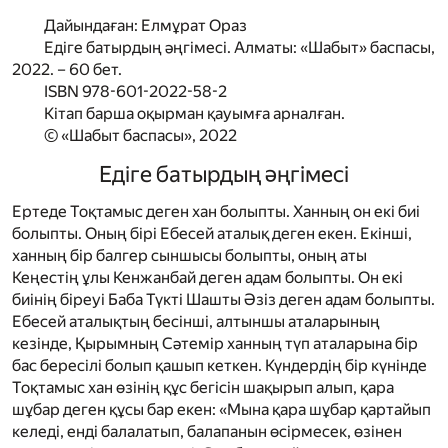
Дайындаған: Елмұрат Ораз
Едіге батырдың әңгімесі.
Алматы: «Шабыт» бас­пасы,
2022. – 60 бет.
ISBN
978-601-2022-58-2
Кітап барша оқырман қауымға арналған.
© «Шабыт баспасы», 2022
Едіге батырдың әңгімесі
Ертеде Тоқтамыс деген хан болыпты. Ханның он екі биі
болыпты. Оның бірі Ебесей аталық деген екен. Екінші,
ханның бір балгер сыншысы болыпты, оның аты
Кеңестің ұлы Кенжанбай деген адам болыпты. Он екі
биінің біреуі Баба Түкті Шашты Әзіз деген адам болыпты.
Ебесей аталықтың бесінші, алтыншы аталарының
кезінде, Қырымның Сәтемір ханның түп аталарына бір
бас бересілі болып қашып кеткен. Күндердің бір күнінде
Тоқтамыс хан өзінің құс бегісін шақырып алып, қара
шұбар деген құсы бар екен: «Мына қара шұбар қартайып
келеді, енді балалатып, балапанын өсірмесек, өзінен