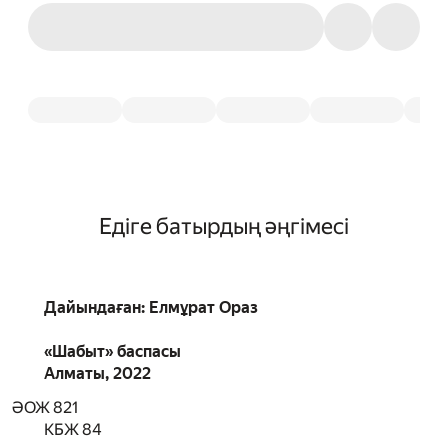
Едіге батырдың әңгімесі
Дайындаған: Елмұрат Ораз
«Шабыт» баспасы
Алматы, 2022
ӘОЖ 821
КБЖ 84