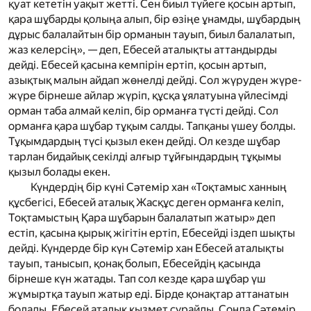
қуат кететін уақыт жетті. Сен биыл түйеге қосын артып,
қара шұбарды қолыңа алып, бір өзіңе ұнамды, шұбардың
дұрыс балалайтын бір орманын тауып, биыл балалатып,
жаз келерсің», — деп, Ебесей аталықты аттандырды
дейді. Ебесей қасына кемпірін ертіп, қосын артып,
азықтық малын айдап жөнелді дейді. Сол жүруден жүре-
жүре бірнеше айлар жүріп, құсқа ұялатуына үйлесімді
орман таба алмай келіп, бір орманға түсті дейді. Сол
орманға қара шұбар тұқым салды. Тапқаны үшеу болды.
Тұқымдардың түсі қызыл екен дейді. Ол кезде шұбар
тарлан бидайық секілді алғыр тұйғындардың тұқымы
қызыл болады екен.
Күндердің бір күні Сәтемір хан «Тоқтамыс ханның
құсбегісі, Ебесей аталық Жасқұс деген орманға келіп,
Тоқтамыстың Қара шұбарын балалатып жатыр» деп
естіп, қасына қырық жігітін ертіп, Ебесейді іздеп шықты
дейді. Күндерде бір күн Сәтемір хан Ебесей аталықты
тауып, танысып, қонақ болып, Ебесейдің қасында
бірнеше күн жатады. Тап сол кезде қара шұбар үш
жұмыртқа тауып жатыр еді. Бірде қонақтар аттанатын
болады. Ебесей аталық қызмет сұрайды. Сонда Сәтемір