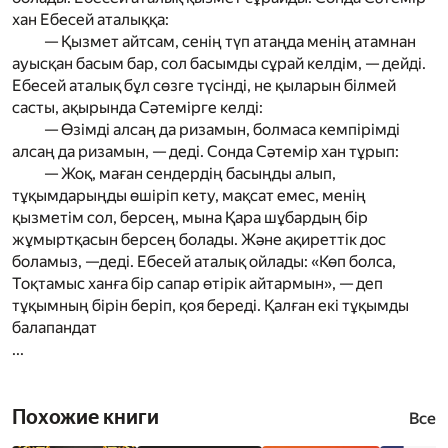
хан Ебесей аталыққа:
— Қызмет айтсам, сенің түп атаңда менің атамнан
ауысқан басым бар, сол басымды сұрай келдім, — дейді.
Ебесей аталық бұл сөзге түсінді, не қыларын білмей
састы, ақырында Сәтемірге келді:
— Өзімді алсаң да ризамын, болмаса кемпірімді
алсаң да ризамын, — деді. Сонда Сәтемір хан тұрып:
— Жоқ, маған сендердің басыңды алып,
тұқымдарыңды өшіріп кету, мақсат емес, менің
қызметім сол, берсең, мына Қара шұбардың бір
жұмыртқасын берсең болады. Және ақиреттік дос
боламыз, —деді. Ебесей аталық ойлады: «Көп болса,
Тоқтамыс ханға бір сапар өтірік айтармын», — деп
тұқымның бірін беріп, қоя береді. Қалған екі тұқымды
балапандат
...
Похожие книги
Все