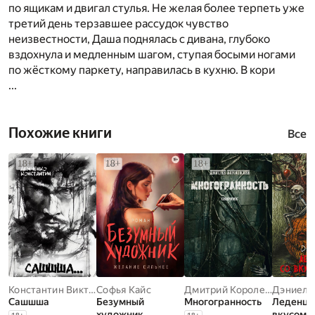
по ящикам и двигал стулья. Не желая более терпеть уже
третий день терзавшее рассудок чувство
неизвестности, Даша поднялась с дивана, глубоко
вздохнула и медленным шагом, ступая босыми ногами
по жёсткому паркету, направилась в кухню. В кори
...
Похожие книги
Все
Константин Викторович Демченко
Софья Кайс
Дмитрий Королевский
Дэниел 
Сашшша
Безумный
Многогранность
Леденцы
художник
вкусом 