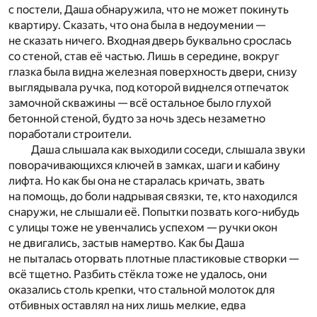
с постели, Даша обнаружила, что не может покинуть
квартиру. Сказать, что она была в недоумении —
не сказать ничего. Входная дверь буквально срослась
со стеной, став её частью. Лишь в середине, вокруг
глазка была видна железная поверхность двери, снизу
выглядывала ручка, под которой виднелся отпечаток
замочной скважины — всё остальное было глухой
бетонной стеной, будто за ночь здесь незаметно
поработали строители.
Даша слышала как выходили соседи, слышала звуки
поворачивающихся ключей в замках, шаги и кабину
лифта. Но как бы она не старалась кричать, звать
на помощь, до боли надрывая связки, те, кто находился
снаружи, не слышали её. Попытки позвать кого-нибудь
с улицы тоже не увенчались успехом — ручки окон
не двигались, застыв намертво. Как бы Даша
не пыталась оторвать плотные пластиковые створки —
всё тщетно. Разбить стёкла тоже не удалось, они
оказались столь крепки, что стальной молоток для
отбивных оставлял на них лишь мелкие, едва