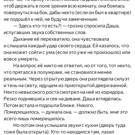
чтоб держать в поле зрения всю комнату, она боялась
повернуться на бок, дабы некто (если он был в квартире)
не подошёл к ней, не будучи замеченным.
— Здесь кто-то есть?! — грозно спросила Даша,
испугавших звука собственных слов.
Дыхание её перехватило, она чувствовала
и слышала каждый удар своего сердца. Ей казалось, что
она может сойти с ума (если это уже не произошло) или
вовсе умереть.
На вопрос её никто не ответил, но от того, тот некто,
что прятался в полумраке, не становился менее
реальным. Через отрытую дверь она разглядела силуэт
и тень на свету, идущем из приоткрытой двери ванной.
Некто невысокого роста смотрел на неё из коридора.
Резко поднявшись и сев на диване, Даша вгляделась.
Потом встала и подошла ближе. Никого.
Померещилось,
— думала она, —
должно быть, мне это
всего лишь померещилось.
Но потом она услышала звуки с кухни (дверь туда
тоже была открыта). Кто-то находился там, лазил