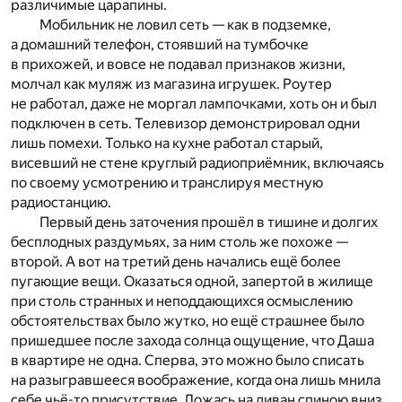
различимые царапины.
Мобильник не ловил сеть — как в подземке,
а домашний телефон, стоявший на тумбочке
в прихожей, и вовсе не подавал признаков жизни,
молчал как муляж из магазина игрушек. Роутер
не работал, даже не моргал лампочками, хоть он и был
подключен в сеть. Телевизор демонстрировал одни
лишь помехи. Только на кухне работал старый,
висевший не стене круглый радиоприёмник, включаясь
по своему усмотрению и транслируя местную
радиостанцию.
Первый день заточения прошёл в тишине и долгих
бесплодных раздумьях, за ним столь же похоже —
второй. А вот на третий день начались ещё более
пугающие вещи. Оказаться одной, запертой в жилище
при столь странных и неподдающихся осмыслению
обстоятельствах было жутко, но ещё страшнее было
пришедшее после захода солнца ощущение, что Даша
в квартире не одна. Сперва, это можно было списать
на разыгравшееся воображение, когда она лишь мнила
себе чьё-то присутствие. Ложась на диван спиною вниз,