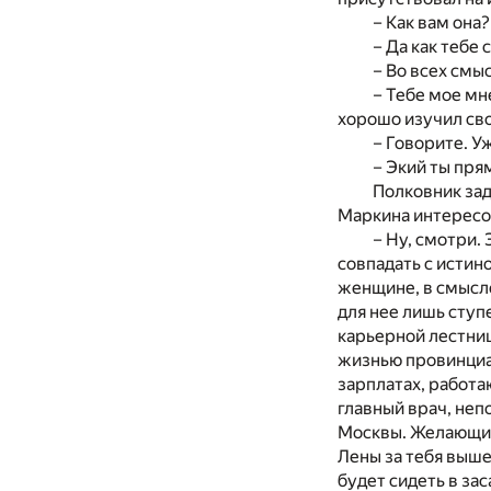
– Как вам она?
– Да как тебе
– Во всех смы
– Тебе мое мн
хорошо изучил свое
– Говорите. У
– Экий ты пря
Полковник зад
Маркина интересо
– Ну, смотри.
совпадать с истин
женщине, в смысле
для нее лишь ступ
карьерной лестниц
жизнью провинциа
зарплатах, работа
главный врач, непо
Москвы. Желающие 
Лены за тебя выше
будет сидеть в за