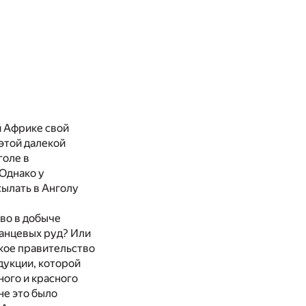
й Африке свой
этой далекой
голе в
Однако у
сылать в Анголу
во в добыче
ганцевых руд? Или
кое правительство
дукции, которой
ного и красного
не это было