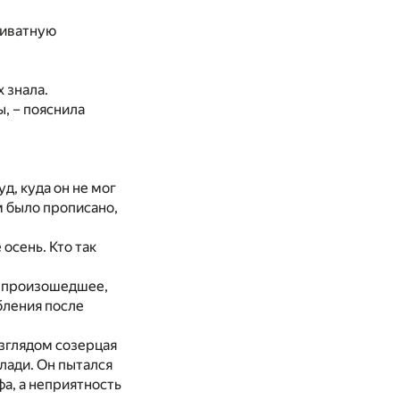
риватную
 знала.
, – пояснила
д, куда он не мог
м было прописано,
 осень. Кто так
ь произошедшее,
абления после
взглядом созерцая
лади. Он пытался
фа, а неприятность