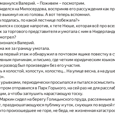
отмахнулся Валерий. – Поживем – посмотрим.
биделся на Милосердова, восприняв его рассуждения как п
е выкинул их из головы. А вот теперь вспомнил.
а подалась, по какой лестнице побежала?»
ился к соседке напротив, к тете Нюше, которая всё про всех
 за торгового представителя и умотала с ним в Нидерланды
 смотрел?
признался Валерий.
на же за границу умотала.
на первый этаж и обнаружил в почтовом ящике повестку в су
ивным причинам, и письмо, где четким юридическим языко
ки развод был произведен без его участия.
ь я холостой, холостун, холостец… На улице весна, а на душе
ю».
л урывками, периодически просыпался и пытался осмыслит
утром отправился в Парк Горького, на сей раз не для рассл
ии, а чтобы заглушить нарастающую тоску.
 Маркин сидел на берегу Голицынского пруда, рассеянным 
 праздношатающуюся публику и уток, снующих по водной г
 что произошедшее не горе, не беда, не жизненная катастро