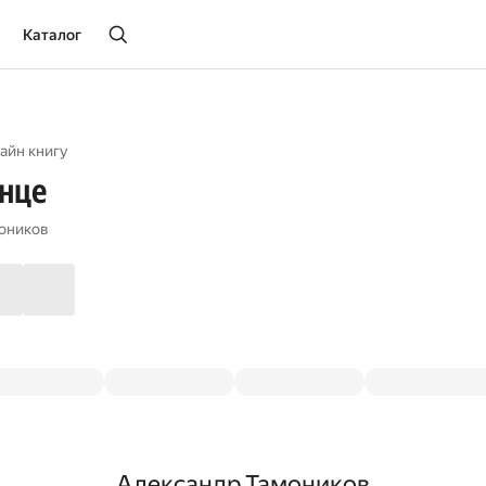
Каталог
айн книгу
лнце
оников
Александр Тамоников