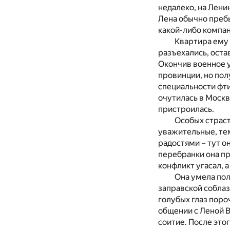
недалеко, на Лени
Лена обычно пребы
какой-либо компан
Квартира ему 
разъехались, оста
Окончив военное у
провинции, но пол
специальности фти
очутилась в Москв
пристроилась.
Особых страст
уважительные, те
радостями – тут о
перебранки она п
конфликт угасал, 
Она умела по
заправской соблаз
голубых глаз поро
общении с Леной В
соитие. После это