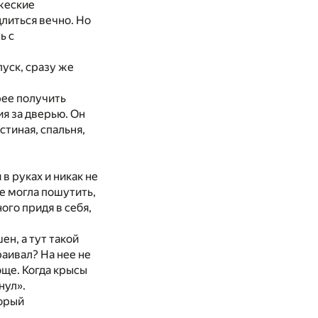
ужеские
длиться вечно. Но
ь с
уск, сразу же
трее получить
ия за дверью. Он
стиная, спальня,
 руках и никак не
не могла пошутить,
ого придя в себя,
ен, а тут такой
раивал? На нее не
още. Когда крысы
нул».
торый