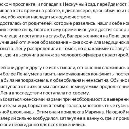
нском проспекте, и попадал в Нескучный сад, перейдя мост.
вала в это время на работе, в диспансере, да он обычно и н
ии, ибо желал насладиться одиночеством.
досталась от родителей, которые развелись, нашли себе но
вив жилье сыну, благо к тому времени он уже достиг совер
чилище и поступив на службу, Валера женился на Лене, де
учившей отличное образование – она окончила медицинский
зиатр. Лену распределили в Томск, но она какими-то запу
е, где и выскочила замуж за молодого офицера с квартирой.
ей они друг к другу не испытывали, отношения сложились 
м более Лена умела гасить намечающиеся конфликты пост
на была неподражаема, любвеобильна и ненасытна. Обычно
риступала к призывным ласкам с неминуемым продолжени
а Лена впоследствии поступала по-своему.
льзоваться женскими чарами при необходимости: выверен
нительницы, бархатный тембр голоса, многоопытные губы и
чной школьницы. Этим она и привлекла Маркина. На одной 
алерий сильно возбудился, затянул ее в ванную, где и про
го они неожиданно для всех поженились.