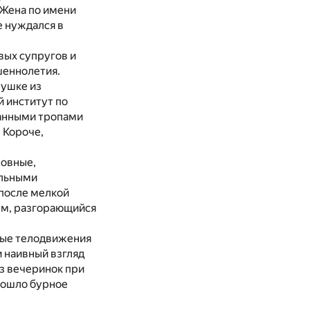
 Жена по имени
е нуждался в
вых супругов и
шеннолетия.
вушке из
 институт по
танными тропами
 Короче,
ровные,
ельными
 после мелкой
ем, разгорающийся
ные телодвижения
 наивный взгляд
из вечеринок при
изошло бурное