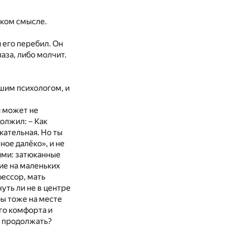
аком смысле.
 его перебил. Он
лаза, либо молчит.
ошим психологом, и
й может не
олжил: – Как
кательная. Но ты
ное далёко», и не
ями: затюканные
е на маленьких
фессор, мать
чуть ли не в центре
бы тоже на месте
го комфорта и
е продолжать?