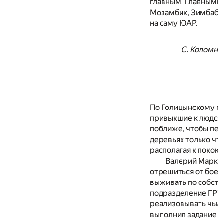
главным. Главными
Мозамбик, Зимбабв
на саму ЮАР.
С. Колом
По Голицынскому 
привыкшие к людск
поближе, чтобы пе
деревьях только ч
располагая к пок
Валерий Марки
отрешиться от бое
выживать по собс
подразделение ГРУ
реализовывать чьи
выполнил задание 