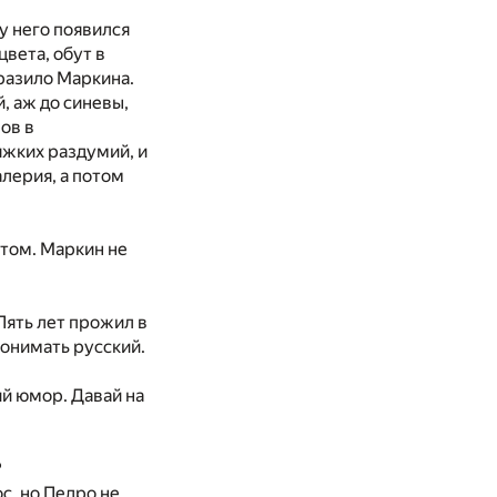
у него появился
вета, обут в
разило Маркина.
, аж до синевы,
ов в
яжких раздумий, и
алерия, а потом
нтом. Маркин не
Пять лет прожил в
понимать русский.
ий юмор. Давай на
?
с, но Педро не