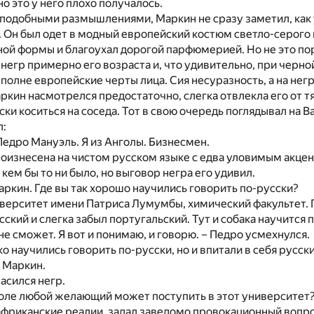
о это у него плохо получалось.
подобными размышлениями, Маркин не сразу заметил, как 
. Он был одет в модный европейский костюм светло-серого ц
ой формы и благоухал дорогой парфюмерией. Но не это по
 негр примерно его возраста и, что удивительно, при черной
вполне европейские черты лица. Сия несуразность, а на негр
кин насмотрелся предостаточно, слегка отвлекла его от т
ки коситься на соседа. Тот в свою очередь поглядывал на В
л:
Педро Мануэль. Я из Анголы. Бизнесмен.
оизнесена на чистом русском языке с едва уловимым акце
кем бы то ни было, но выговор негра его удивил.
аркин. Где вы так хорошо научились говорить по-русски?
верситет имени Патриса Лумумбы, химический факультет. 
сский и слегка забыл португальский. Тут и собака научится 
не сможет. Я вот и понимаю, и говорю. – Педро усмехнулся.
ко научились говорить по-русски, но и впитали в себя русск
 Маркин.
ласился негр.
нголе любой желающий может поступить в этот университет
африканские реалии, задал заведомо провокационный вопро