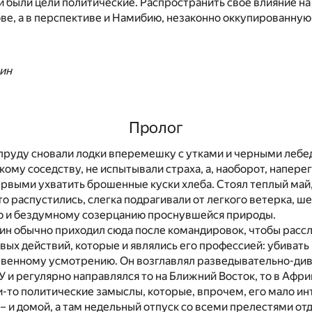
 были цели политические. Распространить свое влияние на
е, а в перспективе и Намибию, незаконно оккупированную 
нин
Пролог
пруду сновали лодки вперемешку с утками и черными лебе
ому соседству, не испытывали страха, а, наоборот, напер
рвыми ухватить брошенные куски хлеба. Стоял теплый май,
то распустились, слегка подрагивали от легкого ветерка, ш
ою и бездумному созерцанию проснувшейся природы.
н обычно приходил сюда после командировок, чтобы рассл
вых действий, которые и являлись его профессией: убивать 
твенному усмотрению. Он возглавлял разведывательно-ди
 и регулярно направлялся то на Ближний Восток, то в Афри
-то политические замыслы, которые, впрочем, его мало ин
– и домой, а там недельный отпуск со всеми прелестями от