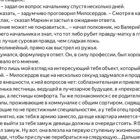
 – задал он вопрос начальнику спустя несколько дней.
 сказать, – задумчиво проговорил Милосердов. – Смотря в к
слах, – сказал Маркин и застыл в ожидании ответа.
ение может не понравиться… – начал полковник, но Валерий
го начальника и знал, что тот либо рубит правду-матку в г
ж лучше суровая правда, чем сладкая ложь.
молинейный, прямо как выстрел из ружья.
умался, формулируя ответ. Он, в силу профессии, был хор
вало его мнение.
 Это лишь мой взгляд на интересующий тебя объект, которы
ой. – Милосердов еще на несколько секунд задумался и прод
 внешности, к ней вопросов нет: соблазнительная и привле
енька лестницы, ведущей в лучезарное будущее, в «прекрас
ы, а лестницы комфорта. Ты же познакомился с ее родител
лы, проживающие в коммуналке с общим сортиром, сидящи
ющие по не престижным специальностям, а у тебя отец про
нятно, как тебя в армию занесло, да еще квартира имеется 
выйти за тебя замуж девицы должны в очереди стоять. Я 
л замуж. Ну вот, она влезла на первую ступеньку жизненно
саде, чтобы при случае перебраться на следующую… Дальш