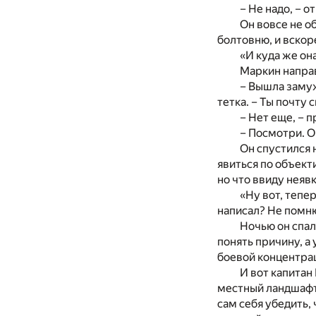
– Не надо, – 
Он вовсе не о
болтовню, и вскор
«И куда же он
Маркин направ
– Вышла замуж
тетка. – Ты почту
– Нет еще, – 
– Посмотри. О
Он спустился 
явиться по объект
но что ввиду неяв
«Ну вот, тепер
написал? Не помн
Ночью он спа
понять причину, а 
боевой концентрац
И вот капитан
местный ландшафт,
сам себя убедить,