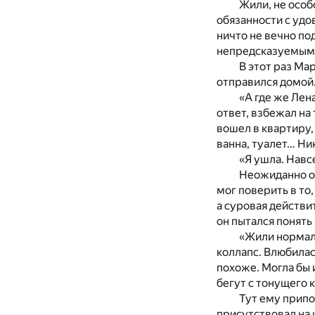
Жили, не особ
обязанности с удо
ничто не вечно по
непредсказуемым
В этот раз Ма
отправился домой.
«А где же Лена
ответ, взбежал на
вошел в квартиру,
ванна, туалет… Ни
«Я ушла. Навс
Неожиданно ог
мог поверить в то,
а суровая действи
он пытался понять
«Жили нормальн
коллапс. Влюбилас
похоже. Могла бы 
бегут с тонущего 
Тут ему припо
присутствовал на 