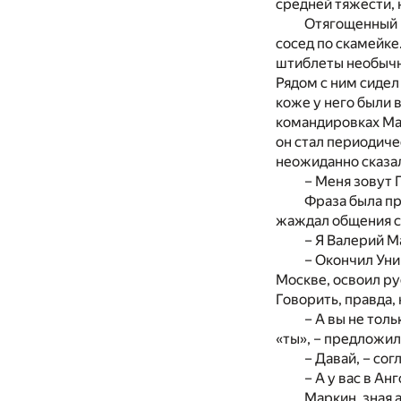
средней тяжести, н
Отягощенный 
сосед по скамейке
штиблеты необычн
Рядом с ним сидел
коже у него были 
командировках Мар
он стал периодичес
неожиданно сказа
– Меня зовут 
Фраза была пр
жаждал общения с 
– Я Валерий М
– Окончил Уни
Москве, освоил ру
Говорить, правда, 
– А вы не толь
«ты», – предложил
– Давай, – сог
– А у вас в А
Маркин, зная 