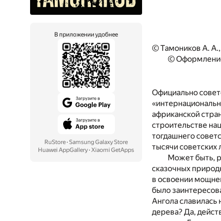
В приложении удобнее
© Тамоников А. А.,
© Оформление
Официально совет
«интернациональны
африканской стра
строительстве на
тогдашнего советс
RuStore
·
Samsung Galaxy Store
тысячи советских 
Huawei AppGallery
·
Xiaomi GetApps
Может быть, р
сказочных природн
в освоении мощне
было заинтересова
Ангола славилась 
дерева? Да, дейст