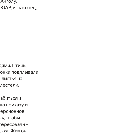
 Анголу,
ЮАР, и, наконец,
дями. Птицы,
егонки подплывали
 листья на
елестели,
абиться и
по приказу и
версионное
ку, чтобы
тересовали –
дыха. Жил он