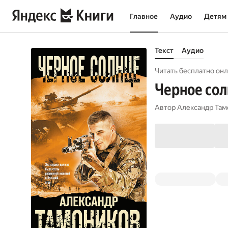
Главное
Аудио
Детям
Текст
Аудио
Читать бесплатно онл
Черное со
Автор
Александр Там