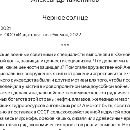
Черное солнце
 2021
. ООО «Издательство «Эксмо», 2022
* * *
ские военные советники и специалисты выполняли в Южно
й долг», защищали ценности социализма. Что делали мы в 
не, какие ценности защищали? Помогали дружественной Ан
циональных вооруженных сил и отражении агрессии извне? 
кого руководства были и другие мотивы для того, чтобы по
людей для участия в кровопролитной междоусобной войне.
асчет делался на дальнейшее экономическое сотрудничест
ых богатств этой страны: нефти, алмазов, железных и мар
йших гидроресурсов ангольских рек? А может быть, советс
но в поставках в СССР сельскохозяйственной и другой про
на весь мир: кофе, орехов кешью, сизаля или древесины чер
вительно ряд экономических проектов реализовывался. Но 