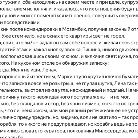
о тужили, оба находились на своем месте и при деле, супр
вольствием исполняли, и казалось, что их отношения будут 
д луной и может поменяться мгновенно, совершить оверкил
и последствиями.
ркин после командировки в Мозамбик, получив законный отп
 Уже стемнело, но в окнах его квартиры свет не горел.
, спит, что ли?» – задал он сам себе вопрос и, желая побыс
 третий этаж и нажал кнопку звонка. Тишина, никого движен
 воспользовавшись своим ключом, и включил свет: кухня, го
кого. На кухонном столе он обнаружил записку:
егда. Меня не ищи. Лена».
орошенный известием, Маркин тупо крутил клочок бумаги в
 что записка вовсе не розыгрыш, не глупая шутка, Лена так 
тельность, выстрел из-за угла, неожиданный и подлый. Немн
 причину такого неожиданного поступка жены – и не мог.
о, без скандалов и ссор, без явных измен, хотя кто не греш
ь, что ли, ненароком, или мой рваный ритм жизнь ее не уст
и лично предупредить, но, видимо, воли не хватило – так пр
корабля, то никого не предупреждают, но корабль ведь не то
мнились слова его куратора, полковника Милосердова, ко
их свадьбе.