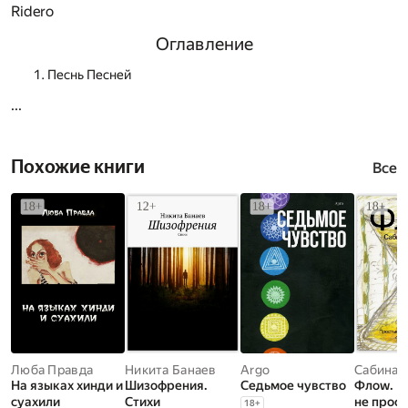
Ridero
Оглавление
Песнь Песней
...
Похожие книги
Все
Люба Правда
Никита Банаев
Argo
Сабина 
На языках хинди и
Шизофрения.
Седьмое чувство
Флоw. П
суахили
Стихи
не прос
18
+