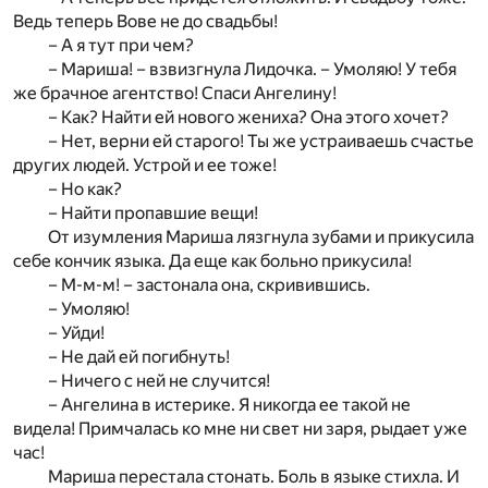
Ведь теперь Вове не до свадьбы!
– А я тут при чем?
– Мариша! – взвизгнула Лидочка. – Умоляю! У тебя
же брачное агентство! Спаси Ангелину!
– Как? Найти ей нового жениха? Она этого хочет?
– Нет, верни ей старого! Ты же устраиваешь счастье
других людей. Устрой и ее тоже!
– Но как?
– Найти пропавшие вещи!
От изумления Мариша лязгнула зубами и прикусила
себе кончик языка. Да еще как больно прикусила!
– М-м-м! – застонала она, скривившись.
– Умоляю!
– Уйди!
– Не дай ей погибнуть!
– Ничего с ней не случится!
– Ангелина в истерике. Я никогда ее такой не
видела! Примчалась ко мне ни свет ни заря, рыдает уже
час!
Мариша перестала стонать. Боль в языке стихла. И