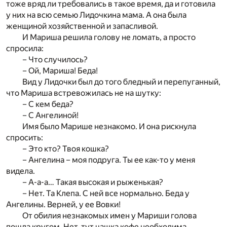
тоже вряд ли требовались в такое время, да и готовила
у них на всю семью Лидочкина мама. А она была
женщиной хозяйственной и запасливой.
И Мариша решила голову не ломать, а просто
спросила:
– Что случилось?
– Ой, Мариша! Беда!
Вид у Лидочки был до того бледный и перепуганный,
что Мариша встревожилась не на шутку:
– С кем беда?
– С Ангелиной!
Имя было Марише незнакомо. И она рискнула
спросить:
– Это кто? Твоя кошка?
– Ангелина – моя подруга. Ты ее как-то у меня
видела.
– А-а-а… Такая высокая и рыженькая?
– Нет. Та Клепа. С ней все нормально. Беда у
Ангелины. Верней, у ее Вовки!
От обилия незнакомых имен у Мариши голова
пошла кругом. Нет, тут чашка кофе необходима.