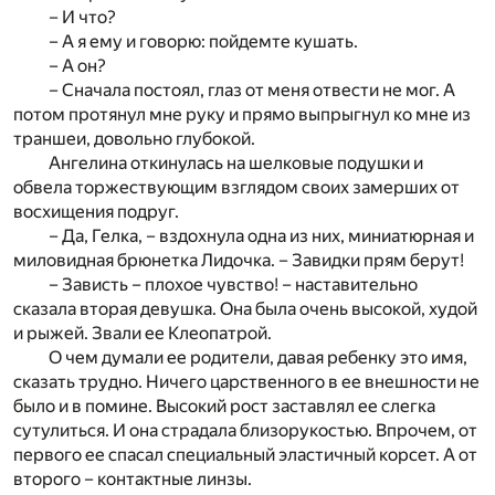
– И что?
– А я ему и говорю: пойдемте кушать.
– А он?
– Сначала постоял, глаз от меня отвести не мог. А
потом протянул мне руку и прямо выпрыгнул ко мне из
траншеи, довольно глубокой.
Ангелина откинулась на шелковые подушки и
обвела торжествующим взглядом своих замерших от
восхищения подруг.
– Да, Гелка, – вздохнула одна из них, миниатюрная и
миловидная брюнетка Лидочка. – Завидки прям берут!
– Зависть – плохое чувство! – наставительно
сказала вторая девушка. Она была очень высокой, худой
и рыжей. Звали ее Клеопатрой.
О чем думали ее родители, давая ребенку это имя,
сказать трудно. Ничего царственного в ее внешности не
было и в помине. Высокий рост заставлял ее слегка
сутулиться. И она страдала близорукостью. Впрочем, от
первого ее спасал специальный эластичный корсет. А от
второго – контактные линзы.