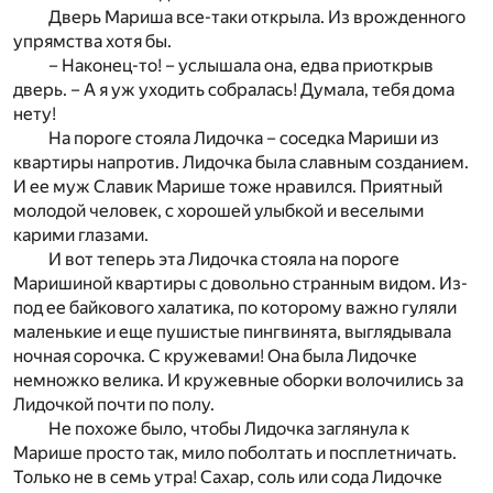
Дверь Мариша все-таки открыла. Из врожденного
упрямства хотя бы.
– Наконец-то! – услышала она, едва приоткрыв
дверь. – А я уж уходить собралась! Думала, тебя дома
нету!
На пороге стояла Лидочка – соседка Мариши из
квартиры напротив. Лидочка была славным созданием.
И ее муж Славик Марише тоже нравился. Приятный
молодой человек, с хорошей улыбкой и веселыми
карими глазами.
И вот теперь эта Лидочка стояла на пороге
Маришиной квартиры с довольно странным видом. Из-
под ее байкового халатика, по которому важно гуляли
маленькие и еще пушистые пингвинята, выглядывала
ночная сорочка. С кружевами! Она была Лидочке
немножко велика. И кружевные оборки волочились за
Лидочкой почти по полу.
Не похоже было, чтобы Лидочка заглянула к
Марише просто так, мило поболтать и посплетничать.
Только не в семь утра! Сахар, соль или сода Лидочке