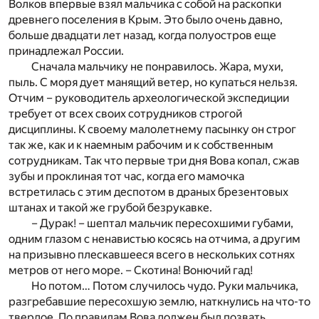
Волков впервые взял мальчика с собой на раскопки
древнего поселения в Крым. Это было очень давно,
больше двадцати лет назад, когда полуостров еще
принадлежал России.
Сначала мальчику не понравилось. Жара, мухи,
пыль. С моря дует манящий ветер, но купаться нельзя.
Отчим – руководитель археологической экспедиции
требует от всех своих сотрудников строгой
дисциплины. К своему малолетнему пасынку он строг
так же, как и к наемным рабочим и к собственным
сотрудникам. Так что первые три дня Вова копал, сжав
зубы и проклиная тот час, когда его мамочка
встретилась с этим деспотом в драных брезентовых
штанах и такой же грубой безрукавке.
– Дурак! – шептал мальчик пересохшими губами,
одним глазом с ненавистью косясь на отчима, а другим
на призывно плескавшееся всего в нескольких сотнях
метров от него море. – Скотина! Вонючий гад!
Но потом… Потом случилось чудо. Руки мальчика,
разгребавшие пересохшую землю, наткнулись на что-то
твердое. По правилам Вова должен был позвать