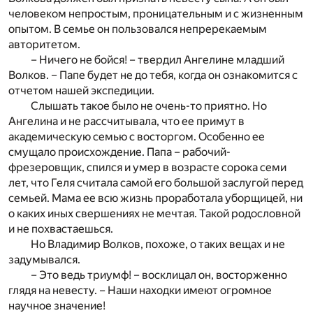
человеком непростым, проницательным и с жизненным
опытом. В семье он пользовался непререкаемым
авторитетом.
– Ничего не бойся! – твердил Ангелине младший
Волков. – Папе будет не до тебя, когда он ознакомится с
отчетом нашей экспедиции.
Слышать такое было не очень-то приятно. Но
Ангелина и не рассчитывала, что ее примут в
академическую семью с восторгом. Особенно ее
смущало происхождение. Папа – рабочий-
фрезеровщик, спился и умер в возрасте сорока семи
лет, что Геля считала самой его большой заслугой перед
семьей. Мама ее всю жизнь проработала уборщицей, ни
о каких иных свершениях не мечтая. Такой родословной
и не похвастаешься.
Но Владимир Волков, похоже, о таких вещах и не
задумывался.
– Это ведь триумф! – восклицал он, восторженно
глядя на невесту. – Наши находки имеют огромное
научное значение!