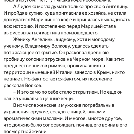
А Лидочка могла думать только про свою Ангелину.
И пройдя в кухню, куда пригласила ее хозяйка, не стала
дожидаться Маришиного кофе и принялась выкладывать
всю историю. И постепенно перед Маришей стала
вырисовываться картина произошедшего.
Жениху Ангелины, видному, хотя и молодому
ученому, Владимиру Волкову, удалось сделать
потрясающее открытие. Он раскопал древнюю
гробницу колонии этрусков на Черном море. Как этих
предшественников римлян, проживавших на
территории нынешней Италии, занесло в Крым, никто
не знает. Но факт остается фактом, их поселение
раскопал Волков.
– И это само по себе стало открытием. Но еще он
нашел уникально ценные вещи.
В их числе женские и мужские погребальные
украшения, оружие, сосуды с пищей, вином и
ароматическими маслами. И многое, многое другое,
что должно было сопровождать почившего воина в его
посмертной жизни.