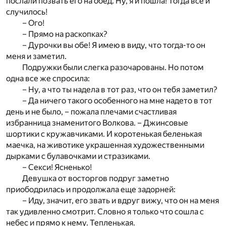
послали позвать его на обед. Ну, я и пошла! Тогда все и
случилось!
– Ого!
– Прямо на раскопках?
– Дурочки вы обе! Я имею в виду, что тогда-то он
меня и заметил.
Подружки были слегка разочарованы. Но потом
одна все же спросила:
– Ну, а что ты надела в тот раз, что он тебя заметил?
– Да ничего такого особенного на мне надето в тот
день и не было, – пожала плечами счастливая
избранница знаменитого Волкова. – Джинсовые
шортики с кружавчиками. И коротенькая беленькая
маечка, на животике украшенная художественными
дырками с булавочками и стразиками.
– Секси! Ясненько!
Девушка от восторгов подруг заметно
приободрилась и продолжала еще задорней:
– Иду, значит, его звать и вдруг вижу, что он на меня
так удивленно смотрит. Словно я только что сошла с
небес и прямо к нему. Тепленькая.