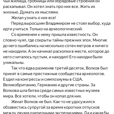
чьи жилища, гробницы или обрядовые строения он
раскапывал. Он хотел знать про них все. Жить их
жизнью. Думать их мыслями.
Желал узнать о них все!
Перед выросшим Владимиром не стоял выбор, куда
идти учиться. Только на археологический.
Со временем к нему пришла известность. Он
словно чуял, где сокрыты тайны прежних эпох. Многие
до него ошибались на несколько сотен метров и ничего
не находили. А он начинал раскопки в месте, которое до
него считалось пустым, и находил! Его находки были
уникальны.
Так что едва разменяв третий десяток, Волков был
принят в самые престижные сообщества археологов.
Ездил на конгрессы и симпозиумы в США,
Великобританию, Германию и другие страны. За
Волкова шла битва среди самых известных музеев
мира. Все хотели, чтобы он копал для них.
Женат Волков не был. Как-то не удосужился
обзавестись супругой за время коротких отпусков
между двумя очередными экспедициями. Да и какая бы