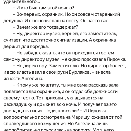
удивительного…
– И кто был там этой ночью?
– Во-первых, охранник. Но он совсем старенький
дедушка. И всю ночь спал на посту. Он часто так.
– Зачем же его тогда держат?
– Ну, директор музея, верней, его заместитель,
считает, что достаточно сигнализации. А охранника
держит для порядка.
– Не забудь сказать, что он приходится тестем
самому директору музея! – ехидно подсказала Лидочка.
– Не директору. Заместителю. Но директор болеет,
и всю власть взял в свои руки Бурлаков, – внесла
ясность Ангелина.
– К тому же по штату, ты мне сама рассказывала,
полагается два охранника, а он отдал обе должности
своему тестю. Тот приходит, укладывается на
раскладушку и дрыхнет всю ночь. И получает за это
двенадцать тысяч. Поди, плохо ли? – И Лидочка
вопросительно посмотрела на Маришу, ожидая от той
справедливого возмущения. Но Ангелина лишь
неодобрительно покосилась на подругу. Мол, чего