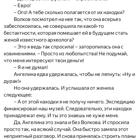
– Евро!
– Ого! А тебе сколько полагается от их находки?
Волков посмотрел на нее так, что она всерьез
забеспокоилась, не совершила ли какой-то
бестактности, которая помешает ей в будущем стать
женой известного археолога?
– Это я ведь так спросила! – заторопилась она с
извинениями. – Просто из любопытства! Не подумай,
что меня интересуют твои деньги!
– Я и не думал!
Ангелина едва удержалась, чтобы не ляпнуть: «Ну и
дурак!»
Но она удержалась. И услышала от жениха
следующее:
– А от этой находки я не получу ничего. Экспедицию
финансировал наш музей. Следовательно, эти находки
принадлежат ему. И ты это знаешь не хуже меня.
Да, Ангелина это знала и без Волкова. И спросила
просто так, на всякий случай. Она быстро замяла этот
неприятный разговор. И снова принялась строить планы