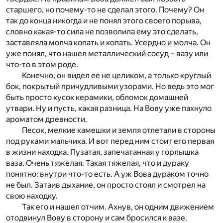
старшего, но почему-то не сделал этого. Почему? Он
так до конца никогда и не понял этого своего порыва,
словно какая-то сила не позволила ему это сделать,
заставляла молча копать и копать. Усердно и молча. Он
уже понял, что нашел металлический сосуд – вазу или
что-то в этом роде.
Конечно, он видел ее не целиком, а только круглый
бок, покрытый причудливыми узорами. Но ведь это мог
быть просто кусок керамики, обломок домашней
утвари. Ну и пусть, какая разница. На Вову уже пахнуло
ароматом древности.
Песок, мелкие камешки и земля отлетали в стороны
под руками мальчика. И вот перед ним стоит его первая
в жизни находка. Пузатая, запечатанная у горлышка
ваза. Очень тяжелая. Такая тяжелая, что и дураку
понятно: внутри что-то есть. А уж Вова дураком точно
не был. Затаив дыхание, он просто стоял и смотрел на
свою находку.
Так его и нашел отчим. Ахнув, он одним движением
отодвинул Вову в сторону и сам бросился к вазе.