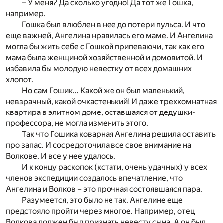
– У меня? Да сколько угодно! Да тот же Гошка,
например.
Гошка был влюблен в нее до потери пульса. И что
еще важней, Ангелина нравилась его маме. И Ангелина
могла бы жить себе с Гошкой припеваючи, так как его
мама была женщиной хозяйственной и домовитой. И
избавила бы молодую невестку от всех домашних
хлопот.
Но сам Гошик… Какой же он был маленький,
невзрачный, какой очкастенький! И даже трехкомнатная
квартира в элитном доме, оставшаяся от дедушки-
профессора, не могла изменить этого.
Так что Гошика коварная Ангелина решила оставить
про запас. И сосредоточила все свое внимание на
Волкове. И все у нее удалось.
И к концу раскопок (кстати, очень удачных) у всех
членов экспедиции создалось впечатление, что
Ангелина и Волков – это прочная состоявшаяся пара.
Разумеется, это было не так. Ангелине еще
предстояло пройти через многое. Например, отец
Волкова должен был признать невесту сына. А он был