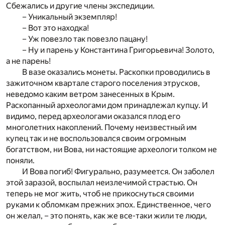
Сбежались и другие члены экспедиции.
– Уникальный экземпляр!
– Вот это находка!
– Уж повезло так повезло пацану!
– Ну и парень у Константина Григорьевича! Золото,
а не парень!
В вазе оказались монеты. Раскопки проводились в
зажиточном квартале старого поселения этрусков,
неведомо каким ветром занесенных в Крым.
Раскопанный археологами дом принадлежал купцу. И
видимо, перед археологами оказался плод его
многолетних накоплений. Почему неизвестный им
купец так и не воспользовался своим огромным
богатством, ни Вова, ни настоящие археологи толком не
поняли.
И Вова погиб! Фигурально, разумеется. Он заболел
этой заразой, воспылал неизлечимой страстью. Он
теперь не мог жить, чтоб не прикоснуться своими
руками к обломкам прежних эпох. Единственное, чего
он желал, – это понять, как же все-таки жили те люди,