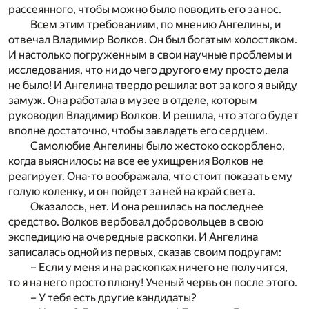
рассеянного, чтобы можно было поводить его за нос.
Всем этим требованиям, по мнению Ангелины, и
отвечал Владимир Волков. Он был богатым холостяком.
И настолько погруженным в свои научные проблемы и
исследования, что ни до чего другого ему просто дела
не было! И Ангелина твердо решила: вот за кого я выйду
замуж. Она работала в музее в отделе, которым
руководил Владимир Волков. И решила, что этого будет
вполне достаточно, чтобы завладеть его сердцем.
Самолюбие Ангелины было жестоко оскорблено,
когда выяснилось: на все ее ухищрения Волков не
реагирует. Она-то воображала, что стоит показать ему
голую коленку, и он пойдет за ней на край света.
Оказалось, нет. И она решилась на последнее
средство. Волков вербовал добровольцев в свою
экспедицию на очередные раскопки. И Ангелина
записалась одной из первых, сказав своим подругам:
– Если у меня и на раскопках ничего не получится,
то я на него просто плюну! Ученый червь он после этого.
– У тебя есть другие кандидаты?