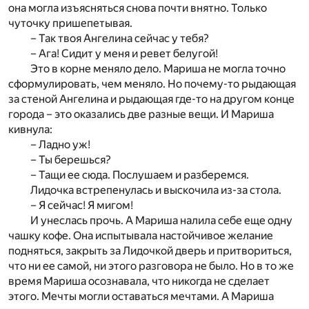
она могла изъясняться снова почти внятно. Только
чуточку пришепетывая.
– Так твоя Ангелина сейчас у тебя?
– Ага! Сидит у меня и ревет белугой!
Это в корне меняло дело. Мариша не могла точно
сформулировать, чем меняло. Но почему-то рыдающая
за стеной Ангелина и рыдающая где-то на другом конце
города – это оказались две разные вещи. И Мариша
кивнула:
– Ладно уж!
– Ты берешься?
– Тащи ее сюда. Послушаем и разберемся.
Лидочка встрепенулась и выскочила из-за стола.
– Я сейчас! Я мигом!
И унеслась прочь. А Мариша налила себе еще одну
чашку кофе. Она испытывала настойчивое желание
подняться, закрыть за Лидочкой дверь и притвориться,
что ни ее самой, ни этого разговора не было. Но в то же
время Мариша осознавала, что никогда не сделает
этого. Мечты могли оставаться мечтами. А Мариша