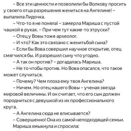
– Все эти ценности и позволили бы Волкову просить
у своего отца разрешения жениться на Ангелине! –
выпалила Лидочка.
– Что-то я не поняла! – замерла Мариша с пустой
чашкой в руках. – При чем тут какие-то этруски?
– Отец у Вовы тоже археолог.
– И что? Как это связано с женитьбой сына?
– Если бы Вова совершил научное открытие, отец
смягчился бы. И разрешил сыну что угодно.
– А так он против? – догадалась Мариша.
– Не то чтобы против. Но Вова опасался, что такое
может случиться.
– Почему? Чем плоха ему твоя Ангелина?
– Ничем. Но отец нашего Вовы – ученая звезда
мировой величины. И он считает, что его сын должен
породниться с девушкой из их профессионального
круга.
– А Ангелина сюда не вписывается?
– Совершенно! Она из самой неподходящей семьи.
Мариша хмыкнула и спросила: