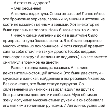
– А стоят они дорого?
– Они бесценны!
Ангелина вздохнула. Снова он за свое! Лично ей все
эти бронзовые зеркала, ларчики, кувшины и истлевшие
кости не казались ценными вещами. Хотя некоторые
были сделаны из золота. Но их было не так-то много.
Лично у самой Ангелины дома в шкатулке было
припрятано куда больше золота. Это были подарки ее
многочисленных поклонников. И хотя каждый предмет
сам по себе стоил не так уж дорого (особо щедрых
спонсоров вокруг Ангелины не водилось), но все вместе
они тянули граммов на двести.
Разве что одна находка казалась Ангелине
действительно стоящей штукой. Это были две статуи –
мужская и женская, найденные в погребальной камере.
Без сомнения, это были статуи супругов. Со
сплетенными руками они взирали друг на друга с
безграничным доверием и любовью. Муж обнимал
жену могучими мускулистыми руками, а она обвивала
его мягкими точеными ручками. И Ангелине, успевшей