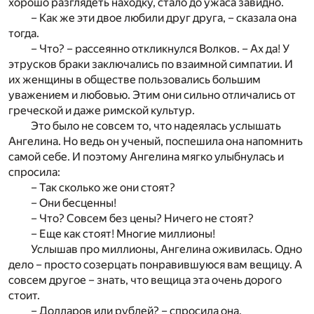
хорошо разглядеть находку, стало до ужаса завидно.
– Как же эти двое любили друг друга, – сказала она
тогда.
– Что? – рассеянно откликнулся Волков. – Ах да! У
этрусков браки заключались по взаимной симпатии. И
их женщины в обществе пользовались большим
уважением и любовью. Этим они сильно отличались от
греческой и даже римской культур.
Это было не совсем то, что надеялась услышать
Ангелина. Но ведь он ученый, поспешила она напомнить
самой себе. И поэтому Ангелина мягко улыбнулась и
спросила:
– Так сколько же они стоят?
– Они бесценны!
– Что? Совсем без цены? Ничего не стоят?
– Еще как стоят! Многие миллионы!
Услышав про миллионы, Ангелина оживилась. Одно
дело – просто созерцать понравившуюся вам вещицу. А
совсем другое – знать, что вещица эта очень дорого
стоит.
– Долларов или рублей? – спросила она.