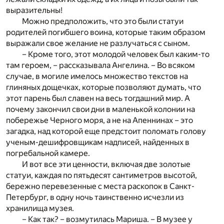
выразительны!
Можно предположить, что это были статуи
родителей погибшего воина, которые таким образом
выражали свое желание не разлучаться с сыном.
– Кроме того, этот молодой человек был каким-то
там героем, – рассказывала Ангелина. – Во всяком
случае, в могиле имелось множество текстов на
глиняных дощечках, которые позволяют думать, что
этот парень был славен на весь тогдашний мир. А
почему закончил свои дни в маленькой колонии на
побережье Черного моря, а не на Апеннинах – это
загадка, над которой еще предстоит поломать голову
ученым-дешифровщикам надписей, найденных в
погребальной камере.
И вот все эти ценности, включая две золотые
статуи, каждая по пятьдесят сантиметров высотой,
бережно перевезенные с места раскопок в Санкт-
Петербург, в одну ночь таинственно исчезли из
хранилища музея.
– Как так? – возмутилась Мариша. – В музее у