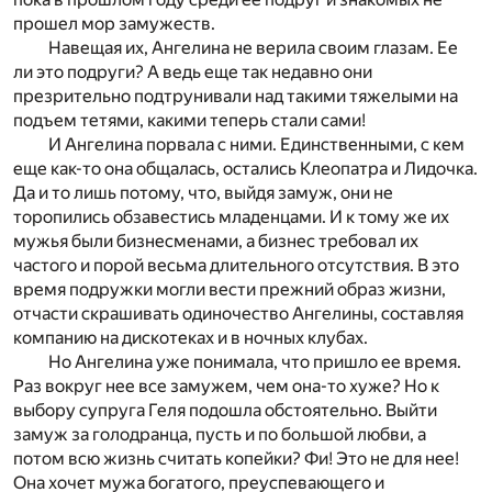
прошел мор замужеств.
Навещая их, Ангелина не верила своим глазам. Ее
ли это подруги? А ведь еще так недавно они
презрительно подтрунивали над такими тяжелыми на
подъем тетями, какими теперь стали сами!
И Ангелина порвала с ними. Единственными, с кем
еще как-то она общалась, остались Клеопатра и Лидочка.
Да и то лишь потому, что, выйдя замуж, они не
торопились обзавестись младенцами. И к тому же их
мужья были бизнесменами, а бизнес требовал их
частого и порой весьма длительного отсутствия. В это
время подружки могли вести прежний образ жизни,
отчасти скрашивать одиночество Ангелины, составляя
компанию на дискотеках и в ночных клубах.
Но Ангелина уже понимала, что пришло ее время.
Раз вокруг нее все замужем, чем она-то хуже? Но к
выбору супруга Геля подошла обстоятельно. Выйти
замуж за голодранца, пусть и по большой любви, а
потом всю жизнь считать копейки? Фи! Это не для нее!
Она хочет мужа богатого, преуспевающего и