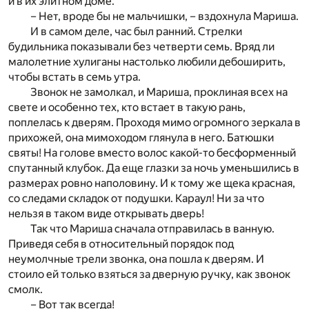
и в их элитном доме.
– Нет, вроде бы не мальчишки, – вздохнула Мариша.
И в самом деле, час был ранний. Стрелки
будильника показывали без четверти семь. Вряд ли
малолетние хулиганы настолько любили дебоширить,
чтобы встать в семь утра.
Звонок не замолкал, и Мариша, проклиная всех на
свете и особенно тех, кто встает в такую рань,
поплелась к дверям. Проходя мимо огромного зеркала в
прихожей, она мимоходом глянула в него. Батюшки
святы! На голове вместо волос какой-то бесформенный
спутанный клубок. Да еще глазки за ночь уменьшились в
размерах ровно наполовину. И к тому же щека красная,
со следами складок от подушки. Караул! Ни за что
нельзя в таком виде открывать дверь!
Так что Мариша сначала отправилась в ванную.
Приведя себя в относительный порядок под
неумолчные трели звонка, она пошла к дверям. И
стоило ей только взяться за дверную ручку, как звонок
смолк.
– Вот так всегда!