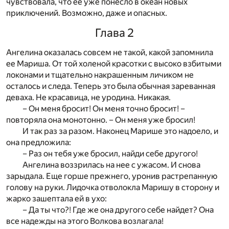
чувствовала, что ее уже понесло в океан новых
приключений. Возможно, даже и опасных.
Глава 2
Ангелина оказалась совсем не такой, какой запомнила
ее Мариша. От той холеной красотки с высоко взбитыми
локонами и тщательно накрашенным личиком не
осталось и следа. Теперь это была обычная зареванная
деваха. Не красавица, не уродина. Никакая.
– Он меня бросит! Он меня точно бросит! –
повторяла она монотонно. – Он меня уже бросил!
И так раз за разом. Наконец Марише это надоело, и
она предложила:
– Раз он тебя уже бросил, найди себе другого!
Ангелина воззрилась на нее с ужасом. И снова
зарыдала. Еще горше прежнего, уронив растрепанную
голову на руки. Лидочка отволокла Маришу в сторону и
жарко зашептала ей в ухо:
– Да ты что?! Где же она другого себе найдет? Она
все надежды на этого Волкова возлагала!