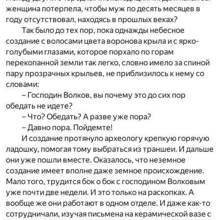
женщина потерпела, чтобы муж по десять месяцев в
году отсутствовал, находясь в прошлых веках?
Так было до тех пор, пока однажды небесное
создание с волосами цвета воронова крыла и с ярко-
голубыми глазами, которое порхало по горам
перекопанной земли так легко, словно имело за спиной
пару прозрачных крыльев, не приблизилось к нему со
словами:
– Господин Волков, вы почему это до сих пор
обедать не идете?
– Что? Обедать? А разве уже пора?
– Давно пора. Пойдемте!
И создание протянуло археологу крепкую горячую
ладошку, помогая тому выбраться из траншеи. И дальше
они уже пошли вместе. Оказалось, что неземное
создание имеет вполне даже земное происхождение.
Мало того, трудится бок о бок с господином Волковым
уже почти две недели. И это только на раскопках. А
вообще же они работают в одном отделе. И даже как-то
сотрудничали, изучая письмена на керамической вазе с