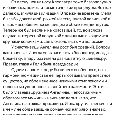
От веснушек на носу Клеопатра тоже благополучно
избавилась, помогли косметические процедуры. Вот как
далеко шагнула цивилизация. В прежние времена Клепа
была бы долговязой, рыжей и веснушчатой девчонкой в
очках – всеобщим посмешищем и объектом для шуток.
Теперь же была если и не красавицей, то, во всяком
случае, интересной девушкой с длинными вьющимися
крутыми колечками, светло-золотистыми волосами.
У счастливицы Ангелины рост был средний. Волосы
каштановые. Иногда она красилась в блондинку, иногда в
брюнетку, а пару раз имела разноцветную шевелюру.
Правда, глаза у Гели были всегда серые.
Одним словом, вроде бы ничего особенного, но в
гармоничном единстве ее черты создавали прелестное
существо, не обремененное никакими комплексами и
полностью уверенное в своей неотразимости. Это и
было главным оружием Ангелины. Непостижимым
образом все мужчины начинали верить в то, что
Ангелина настоящая красавица. И она крутила легкие, ни
к чему не обязывающие романчики направо и налево,
пока в прошлом году среди ее подруг и знакомых не