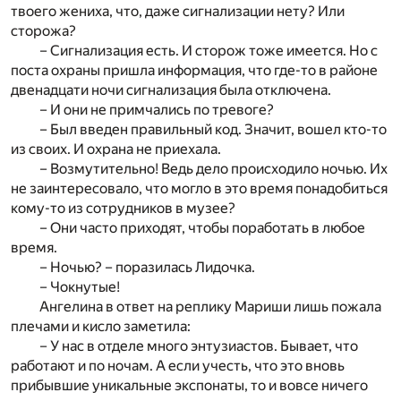
твоего жениха, что, даже сигнализации нету? Или
сторожа?
– Сигнализация есть. И сторож тоже имеется. Но с
поста охраны пришла информация, что где-то в районе
двенадцати ночи сигнализация была отключена.
– И они не примчались по тревоге?
– Был введен правильный код. Значит, вошел кто-то
из своих. И охрана не приехала.
– Возмутительно! Ведь дело происходило ночью. Их
не заинтересовало, что могло в это время понадобиться
кому-то из сотрудников в музее?
– Они часто приходят, чтобы поработать в любое
время.
– Ночью? – поразилась Лидочка.
– Чокнутые!
Ангелина в ответ на реплику Мариши лишь пожала
плечами и кисло заметила:
– У нас в отделе много энтузиастов. Бывает, что
работают и по ночам. А если учесть, что это вновь
прибывшие уникальные экспонаты, то и вовсе ничего