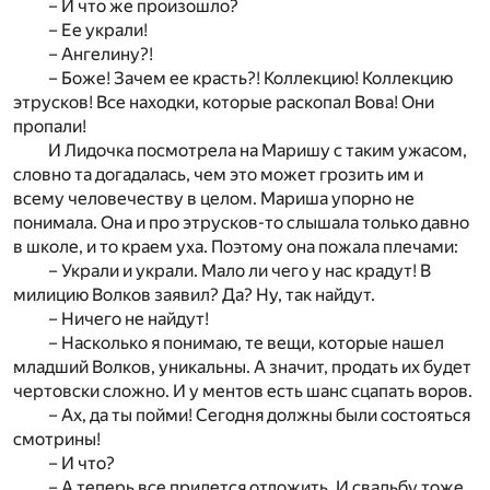
– И что же произошло?
– Ее украли!
– Ангелину?!
– Боже! Зачем ее красть?! Коллекцию! Коллекцию
этрусков! Все находки, которые раскопал Вова! Они
пропали!
И Лидочка посмотрела на Маришу с таким ужасом,
словно та догадалась, чем это может грозить им и
всему человечеству в целом. Мариша упорно не
понимала. Она и про этрусков-то слышала только давно
в школе, и то краем уха. Поэтому она пожала плечами:
– Украли и украли. Мало ли чего у нас крадут! В
милицию Волков заявил? Да? Ну, так найдут.
– Ничего не найдут!
– Насколько я понимаю, те вещи, которые нашел
младший Волков, уникальны. А значит, продать их будет
чертовски сложно. И у ментов есть шанс сцапать воров.
– Ах, да ты пойми! Сегодня должны были состояться
смотрины!
– И что?
– А теперь все придется отложить. И свадьбу тоже.