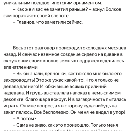
уникальным псевдоегипетским орнаментом.
– Как же я вас не заметил раньше? – ахнул Волков,
сам поражаясь своей слепоте.
– Главное, что заметили сейчас.
Весь этот разговор происходил около двух месяцев
назад. И сейчас неземное создание сидело на диване в
окружении своих вполне земных подружек и делилось
впечатлениями.
– Вы бы знали, девчонки, как тяжело мне было его
захороводить! Это же ужас какой-то! Что я только не
делала для него! И юбки выше всяких приличий
надевала. И грудь выставляла напоказ в немыслимом
декольте, благо жара вокруг. И в загадочность пыталась
играть. Он мне вопрос, а я в сторону куда-нибудь на
закат пялюсь. Все бесполезно! Он меня не видел в упор!
– А потом?
– Сама не знаю, как это произошло. Только меня