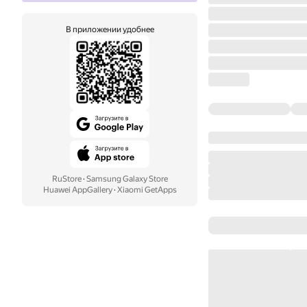
В приложении удобнее
RuStore
·
Samsung Galaxy Store
Huawei AppGallery
·
Xiaomi GetApps