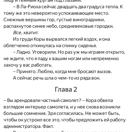
лицу и темным кругам под глазами.
– В Ла-Риоха сейчас двадцать два градуса тепла. К
тому же это невероятно успокаивающее место.
Снежные вершины гор, густые виноградники,
распахнутое синее небо, средневековые городки.
Все, хватит.
Из груди Коры вырвался легкий вздох, и она
облегченно откинулась на спинку сиденья.
– Ладно. Уговорили. Но раз уж мы играем открыто,
не ждите, что я паду к вашим ногам или непременно
захочу у вас работать.
– Принято. Люблю, когда мне бросают вызов.
А сейчас речь шла о чем-то из ряда вон.
Глава 2
– Вы арендовали частный самолет? – Кора обвела
взглядом интерьер самолета, и у нее снова возникли
большие сомнения. Зря согласилась. Не может быть,
чтобы он устроил все это, чтобы предложить ей работу
администратора. Факт.