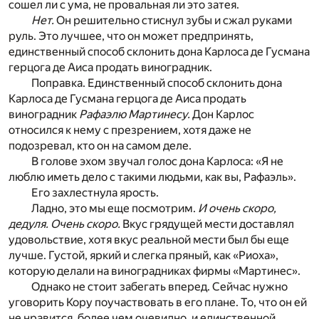
сошел ли с ума, не провальная ли это затея.
Нет.
Он решительно стиснул зубы и сжал руками
руль. Это лучшее, что он может предпринять,
единственный способ склонить дона Карлоса де Гусмана
герцога де Аиса продать виноградник.
Поправка. Единственный способ склонить дона
Карлоса де Гусмана герцога де Аиса продать
виноградник
Рафаэлю Мартинесу.
Дон Карлос
относился к нему с презрением, хотя даже не
подозревал, кто он на самом деле.
В голове эхом звучал голос дона Карлоса: «Я не
люблю иметь дело с такими людьми, как вы, Рафаэль».
Его захлестнула ярость.
Ладно, это мы еще посмотрим.
И очень скоро,
дедуля. Очень скоро.
Вкус грядущей мести доставлял
удовольствие, хотя вкус реальной мести был бы еще
лучше. Густой, яркий и слегка пряный, как «Риоха»,
которую делали на виноградниках фирмы «Мартинес».
Однако не стоит забегать вперед. Сейчас нужно
уговорить Кору поучаствовать в его плане. То, что он ей
не нравится, более чем очевидно, и единственной