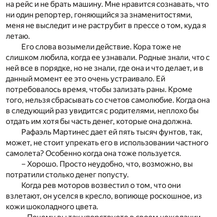
на рейс и не брать машину. Мне нравится сознавать, что
ни один репортер, гоняющийся за знаменитостями,
меня не выследит и не раструбит в прессе о том, куда я
летаю.
Его слова возымели действие. Кора тоже не
слишком любила, когда ее узнавали. Родные знали, что с
ней все в порядке, но не знали, где она и что делает, и в
данный момент ее это очень устраивало. Ей
потребовалось время, чтобы зализать раны. Кроме
того, нельзя сбрасывать со счетов самолюбие. Когда она
в следующий раз увидится с родителями, неплохо бы
отдать им хотя бы часть денег, которые она должна.
Рафаэль Мартинес дает ей пять тысяч фунтов, так,
может, не стоит упрекать его в использовании частного
самолета? Особенно когда она тоже пользуется.
– Хорошо. Просто неудобно, что, возможно, вы
потратили столько денег попусту.
Когда рев моторов возвестил о том, что они
взлетают, он уселся в кресло, вопиюще роскошное, из
кожи шоколадного цвета.