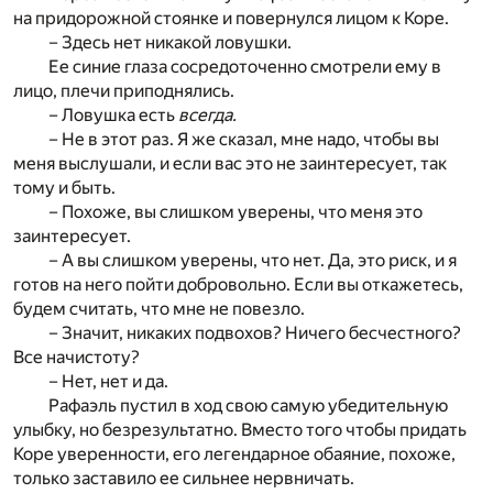
на придорожной стоянке и повернулся лицом к Коре.
– Здесь нет никакой ловушки.
Ее синие глаза сосредоточенно смотрели ему в
лицо, плечи приподнялись.
– Ловушка есть
всегда.
– Не в этот раз. Я же сказал, мне надо, чтобы вы
меня выслушали, и если вас это не заинтересует, так
тому и быть.
– Похоже, вы слишком уверены, что меня это
заинтересует.
– А вы слишком уверены, что нет. Да, это риск, и я
готов на него пойти добровольно. Если вы откажетесь,
будем считать, что мне не повезло.
– Значит, никаких подвохов? Ничего бесчестного?
Все начистоту?
– Нет, нет и да.
Рафаэль пустил в ход свою самую убедительную
улыбку, но безрезультатно. Вместо того чтобы придать
Коре уверенности, его легендарное обаяние, похоже,
только заставило ее сильнее нервничать.