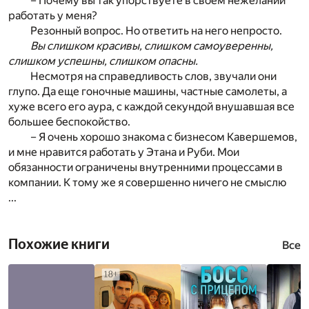
– Почему вы так упорствуете в своем нежелании
работать у меня?
Резонный вопрос. Но ответить на него непросто.
Вы слишком красивы, слишком самоуверенны,
слишком успешны, слишком опасны.
Несмотря на справедливость слов, звучали они
глупо. Да еще гоночные машины, частные самолеты, а
хуже всего его аура, с каждой секундой внушавшая все
большее беспокойство.
– Я очень хорошо знакома с бизнесом Кавершемов,
и мне нравится работать у Этана и Руби. Мои
обязанности ограничены внутренними процессами в
компании. К тому же я совершенно ничего не смыслю
...
Похожие книги
Все