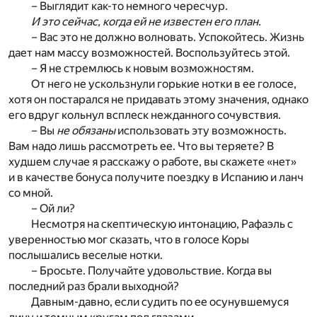
– Выглядит как-то немного чересчур.
И это сейчас, когда ей не известен его план.
– Вас это не должно волновать. Успокойтесь. Жизнь
дает нам массу возможностей. Воспользуйтесь этой.
– Я не стремлюсь к новым возможностям.
От него не ускользнули горькие нотки в ее голосе,
хотя он постарался не придавать этому значения, однако
его вдруг кольнул всплеск нежданного сочувствия.
– Вы
не обязаны
использовать эту возможность.
Вам надо лишь рассмотреть ее. Что вы теряете? В
худшем случае я расскажу о работе, вы скажете «нет»
и в качестве бонуса получите поездку в Испанию и ланч
со мной.
– Ой ли?
Несмотря на скептическую интонацию, Рафаэль с
уверенностью мог сказать, что в голосе Коры
послышались веселые нотки.
– Бросьте. Получайте удовольствие. Когда вы
последний раз брали выходной?
Давным-давно, если судить по ее осунувшемуся