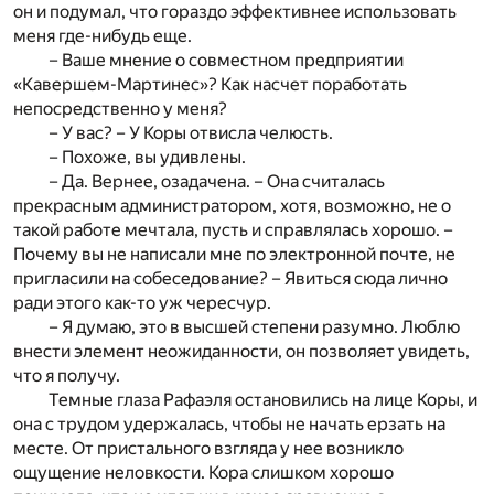
он и подумал, что гораздо эффективнее использовать
меня где-нибудь еще.
– Ваше мнение о совместном предприятии
«Кавершем-Мартинес»? Как насчет поработать
непосредственно у меня?
– У вас? – У Коры отвисла челюсть.
– Похоже, вы удивлены.
– Да. Вернее, озадачена. – Она считалась
прекрасным администратором, хотя, возможно, не о
такой работе мечтала, пусть и справлялась хорошо. –
Почему вы не написали мне по электронной почте, не
пригласили на собеседование? – Явиться сюда лично
ради этого как-то уж чересчур.
– Я думаю, это в высшей степени разумно. Люблю
внести элемент неожиданности, он позволяет увидеть,
что я получу.
Темные глаза Рафаэля остановились на лице Коры, и
она с трудом удержалась, чтобы не начать ерзать на
месте. От пристального взгляда у нее возникло
ощущение неловкости. Кора слишком хорошо