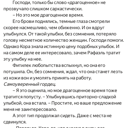
Господи, только бы слово «драгоценное» не
прозвучало слишком саркастически.
– Но это мое драгоценное время.
Его брови поднялись, темные глаза смотрели
скорее насмешливо, чем обиженно. И он вдруг
улыбнулся. От такой улыбки, без сомнения, потеряло
голову несметное количество женщин. Господи помоги.
Однако Кора знала истинную цену подобных улыбок. И
на самом деле ее интересовало, зачем Рафаэль тратит
эту улыбку на нее.
Фитилек любопытства вспыхнул, но она его
потушила. Он, без сомнения, ждал, что она станет лезть
из кожи вон и умолять принять на работу.
Самоуверенный гордец.
– Я это оценила, но мое драгоценное время тоже
тратится попусту. – Улыбнувшись приторно-сладкой
улыбкой, она встала. – Простите, но ваше предложение
меня не заинтересовало.
А этот тип продолжал сидеть. Даже с места не
сдвинулся.