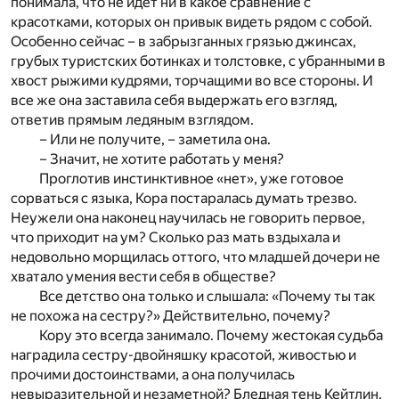
понимала, что не идет ни в какое сравнение с
красотками, которых он привык видеть рядом с собой.
Особенно сейчас – в забрызганных грязью джинсах,
грубых туристских ботинках и толстовке, с убранными в
хвост рыжими кудрями, торчащими во все стороны. И
все же она заставила себя выдержать его взгляд,
ответив прямым ледяным взглядом.
– Или не получите, – заметила она.
– Значит, не хотите работать у меня?
Проглотив инстинктивное «нет», уже готовое
сорваться с языка, Кора постаралась думать трезво.
Неужели она наконец научилась не говорить первое,
что приходит на ум? Сколько раз мать вздыхала и
недовольно морщилась оттого, что младшей дочери не
хватало умения вести себя в обществе?
Все детство она только и слышала: «Почему ты так
не похожа на сестру?» Действительно, почему?
Кору это всегда занимало. Почему жестокая судьба
наградила сестру-двойняшку красотой, живостью и
прочими достоинствами, а она получилась
невыразительной и незаметной? Бледная тень Кейтлин.