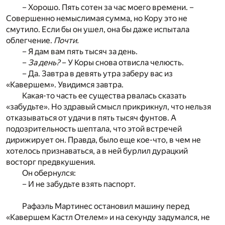
– Хорошо. Пять сотен за час моего времени. –
Совершенно немыслимая сумма, но Кору это не
смутило. Если бы он ушел, она бы даже испытала
облегчение.
Почти.
– Я дам вам пять тысяч за день.
–
За день?
– У Коры снова отвисла челюсть.
– Да. Завтра в девять утра заберу вас из
«Кавершем». Увидимся завтра.
Какая-то часть ее существа рвалась сказать
«забудьте». Но здравый смысл прикрикнул, что нельзя
отказываться от удачи в пять тысяч фунтов. А
подозрительность шептала, что этой встречей
дирижирует он. Правда, было еще кое-что, в чем не
хотелось признаваться, а в ней бурлил дурацкий
восторг предвкушения.
Он обернулся:
– И не забудьте взять паспорт.
Рафаэль Мартинес остановил машину перед
«Кавершем Кастл Отелем» и на секунду задумался, не