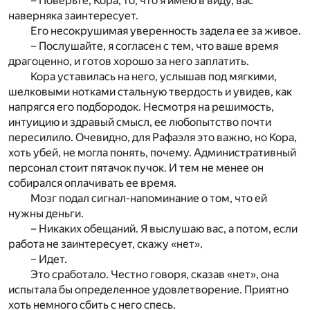
– Поверьте, Кора, то, что я имею в виду, вас
наверняка заинтересует.
Его несокрушимая уверенность задела ее за живое.
– Послушайте, я согласен с тем, что ваше время
драгоценно, и готов хорошо за него заплатить.
Кора уставилась на него, услышав под мягкими,
шелковыми нотками стальную твердость и увидев, как
напрягся его подбородок. Несмотря на решимость,
интуицию и здравый смысл, ее любопытство почти
пересилило. Очевидно, для Рафаэля это важно, но Кора,
хоть убей, не могла понять, почему. Административный
персонал стоит пятачок пучок. И тем не менее он
собирался оплачивать ее время.
Мозг подал сигнал-напоминание о том, что ей
нужны деньги.
– Никаких обещаний. Я выслушаю вас, а потом, если
работа не заинтересует, скажу «нет».
– Идет.
Это сработало. Честно говоря, сказав «нет», она
испытала бы определенное удовлетворение. Приятно
хоть немного сбить с него спесь.