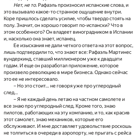
Нет, не то.
Рафаэль произносил испанские слова, и
это вызывало какое-то странное ощущение внутри.
Коре пришлось сделать усилие, чтобы твердо стоять на
полу. Значит, он хорошо говорит по-испански? Что в
этом особенного? Он владеет виноградником в Испании
и, насколько она знает, испанец.
Ее изыскания не дали четкого ответа на этот вопрос,
лишь подтвердили то, что знают все: Рафаэль Мартинес
вундеркинд, ставший миллионером уже к двадцати
годам. И еще он разработал приложение, которое
произвело революцию в мире бизнеса. Однако сейчас
это ее не интересовало.
– Но это стоит… не говоря уже про углеродный
след…
– Я не каждый день летаю на частном самолете и
все знаю про углеродный след. Кроме того, знаю
пилотов, работающих на эту компанию, и то, как красив
этот самолет, знаю механиков, которые его
обслуживают. И мне доставляет удовольствие роскошь
не толпиться в очереди в аэропорту, не прыгать с рейса