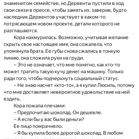
знаменитом семействе, но Дервенты пустили в ход
свои связи в прессе, чтобы замять их, заверив, будто
наследник Дервентов участвует в каком-то
потрясающем новом проекте, детали которого не
разглашаются.
Кора нахмурилась. Возможно, учитывая желание
скрыть свое настоящее имя, она сожалела, что
упомянула брата. Ее губы снова сжались в тонкую
линию, она сложила руки на груди.
– Это не означает, что мне понятно, как кто-то
может тратить такую кучу денег на машину. Только
ради того, чтобы подчеркнуть социальный статус.
– Не знаю насчет «кто-то», а я купил Люсиль, потому
что мне доставляет невероятное удовольствие на ней
ездить.
Кора пожала плечами:
– Предпочитаю шоколад. Он дешевле.
– А если бы у вас были деньги?
Ее лицо помрачнело.
– Я бы купила более дорогой шоколад. В любом