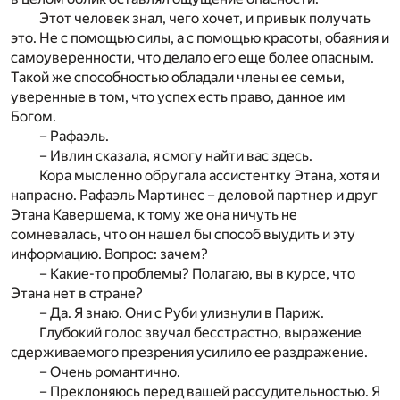
Этот человек знал, чего хочет, и привык получать
это. Не с помощью силы, а с помощью красоты, обаяния и
самоуверенности, что делало его еще более опасным.
Такой же способностью обладали члены ее семьи,
уверенные в том, что успех есть право, данное им
Богом.
– Рафаэль.
– Ивлин сказала, я смогу найти вас здесь.
Кора мысленно обругала ассистентку Этана, хотя и
напрасно. Рафаэль Мартинес – деловой партнер и друг
Этана Кавершема, к тому же она ничуть не
сомневалась, что он нашел бы способ выудить и эту
информацию. Вопрос: зачем?
– Какие-то проблемы? Полагаю, вы в курсе, что
Этана нет в стране?
– Да. Я знаю. Они с Руби улизнули в Париж.
Глубокий голос звучал бесстрастно, выражение
сдерживаемого презрения усилило ее раздражение.
– Очень романтично.
– Преклоняюсь перед вашей рассудительностью. Я