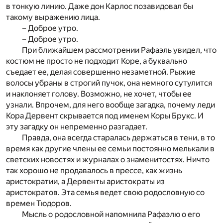
в тонкую линию. Даже дон Карлос позавидовал бы
такому выражению лица.
– Доброе утро.
– Доброе утро.
При ближайшем рассмотрении Рафаэль увидел, что
костюм не просто не подходит Коре, а буквально
съедает ее, делая совершенно незаметной. Рыжие
волосы убраны в строгий пучок, она немного сутулится
и наклоняет голову. Возможно, не хочет, чтобы ее
узнали. Впрочем, для него вообще загадка, почему леди
Кора Дервент скрывается под именем Коры Брукс. И
эту загадку он непременно разгадает.
Правда, она всегда старалась держаться в тени, в то
время как другие члены ее семьи постоянно мелькали в
светских новостях и журналах о знаменитостях. Ничто
так хорошо не продавалось в прессе, как жизнь
аристократии, а Дервенты аристократы из
аристократов. Эта семья ведет свою родословную со
времен Тюдоров.
Мысль о родословной напомнила Рафаэлю о его