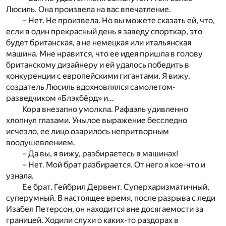
Люсиль. Она произвела на вас впечатление.
– Нет. Не произвела. Но вы можете сказать ей, что,
если в один прекрасный день я заведу спорткар, это
будет британская, а не немецкая или итальянская
машина. Мне нравится, что ее идея пришла в голову
британскому дизайнеру и ей удалось победить в
конкуренции с европейскими гигантами. Я вижу,
создатель Люсиль вдохновлялся самолетом-
разведчиком «Блэкбёрд» и…
Кора внезапно умолкла. Рафаэль удивленно
хлопнул глазами. Унылое выражение бесследно
исчезло, ее лицо озарилось непритворным
воодушевлением.
– Да вы, я вижу, разбираетесь в машинах!
– Нет. Мой брат разбирается. От него я кое-что и
узнала.
Ее брат. Гейбрил Дервент. Суперхаризматичный,
суперумный. В настоящее время, после разрыва с леди
Изабел Петерсон, он находится вне досягаемости за
границей. Ходили слухи о каких-то раздорах в