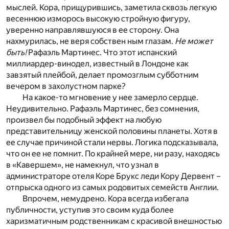
мыслей. Кора, прищурившись, заметила сквозь легкую
весеннюю изморось высокую стройную фигуру,
уверенно направлявшуюся в ее сторону. Она
нахмурилась, не веря собствен ным глазам.
Не может
быть!
Рафаэль Мартинес. Что этот испанский
миллиардер-винодел, известный в Лондоне как
завзятый плейбой, делает промозглым субботним
вечером в захолустном парке?
На какое-то мгновение у нее замерло сердце.
Неудивительно. Рафаэль Мартинес, без сомнения,
произвел бы подобный эффект на любую
представительницу женской половины планеты. Хотя в
ее случае причиной стали нервы. Логика подсказывала,
что он ее не помнит. По крайней мере, ни разу, находясь
в «Кавершем», не намекнул, что узнал в
администраторе отеля Коре Брукс леди Кору Дервент –
отпрыска одного из самых родовитых семейств Англии.
Впрочем, немудрено. Кора всегда избегала
публичности, уступив это своим куда более
харизматичным родственникам с красивой внешностью