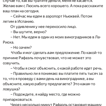
случае то, как вы тратите деньги, меня не касается.
Желаю вам с Люсиль всего хорошего. А пока расскажите
ваш план на сегодня.
– Сейчас мы едем в аэропорт Ньюквей. Потом
летим в Испанию.
От удивления у нее перекосило лицо.
– Вы шутите, верно?
– Нет. Мы едем в один из моих виноградников в Ла-
Риоха.
– Но зачем?
Чтобы я мог сделать вам предложение.
По какой-то
причине Рафаэль почувствовал, что не может это
озвучить.
– Чтобы я смог объяснить, о какой работе идет речь.
– Правильно ли я понимаю: вы платите пять тысяч за
то, что я проведу с вами день на винограднике, а вы
объясните, какую работу предлагаете? Это какая-то
ловушка?
– Подождите, я найду место, где можно
припарковаться.
Через несколько минут Рафаэль остановил машину