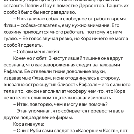
оставить Поппи и Пру в поместье Дервентов. Тащить их
с собой было бы несправедливо.
– Я выгуливаю собак в свободное от работы время.
Флэш – собака-спасатель, ему нужно внимание. Его
хозяину приходится много работать, поэтому я с ним
гуляю. – Ее голос звучал резко, но Кора ничего не могла
с собой поделать.
– Собаки меня любят.
Конечно любят. В наступившей тишине она вдруг
осознала, что как завороженная следит за пальцами
Рафаэля. Ее отвлекли тихие довольные звуки,
издаваемые Флэшем, и она отодвинулась в сторону,
внезапно остро ощутив близость Рафаэля – его сильного
тела и то, как он наполнял атмосферу чем-то, что Коре
не хотелось слишком тщательно анализировать.
– Итак, повторяю, чем я могу вам помочь?
– Этан упоминал, что собирается перевести вас в
другое подразделение фирмы.
Кора кивнула:
– Они с Руби сами следят за «Кавершем Кастл», вот