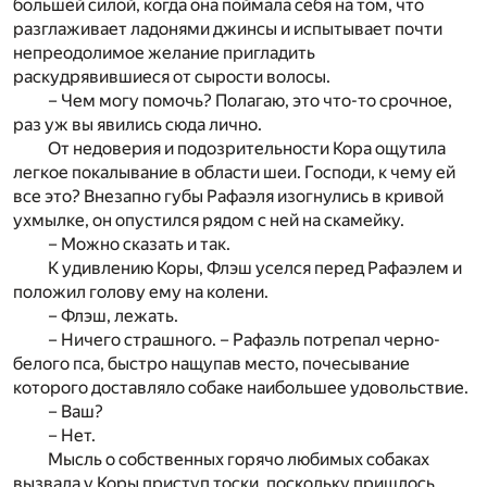
большей силой, когда она поймала себя на том, что
разглаживает ладонями джинсы и испытывает почти
непреодолимое желание пригладить
раскудрявившиеся от сырости волосы.
– Чем могу помочь? Полагаю, это что-то срочное,
раз уж вы явились сюда лично.
От недоверия и подозрительности Кора ощутила
легкое покалывание в области шеи. Господи, к чему ей
все это? Внезапно губы Рафаэля изогнулись в кривой
ухмылке, он опустился рядом с ней на скамейку.
– Можно сказать и так.
К удивлению Коры, Флэш уселся перед Рафаэлем и
положил голову ему на колени.
– Флэш, лежать.
– Ничего страшного. – Рафаэль потрепал черно-
белого пса, быстро нащупав место, почесывание
которого доставляло собаке наибольшее удовольствие.
– Ваш?
– Нет.
Мысль о собственных горячо любимых собаках
вызвала у Коры приступ тоски, поскольку пришлось