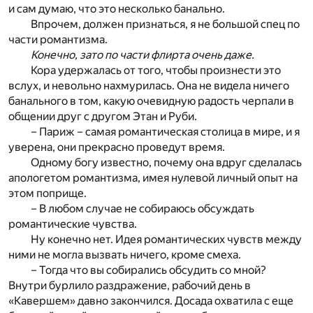
и сам думаю, что это несколько банально.
Впрочем, должен признаться, я не большой спец по
части романтизма.
Конечно, зато по части флирта очень даже.
Кора удержалась от того, чтобы произнести это
вслух, и невольно нахмурилась. Она не видела ничего
банального в том, какую очевидную радость черпали в
общении друг с другом Этан и Руби.
– Париж – самая романтическая столица в мире, и я
уверена, они прекрасно проведут время.
Одному богу известно, почему она вдруг сделалась
апологетом романтизма, имея нулевой личный опыт на
этом поприще.
– В любом случае не собираюсь обсуждать
романтические чувства.
Ну конечно нет. Идея романтических чувств между
ними не могла вызвать ничего, кроме смеха.
– Тогда что вы собирались обсудить со мной?
Внутри бурлило раздражение, рабочий день в
«Кавершем» давно закончился. Досада охватила с еще