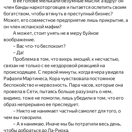
В ее голове мелькали безумные мысли: а вдруг он
член банды наркоторговцев и пытается ослепить своим
богатством, чтобы втянуть в преступный бизнес?
Может, его совместное предприятие лишь прикрытие, а
он член испанской мафии?
А может, стоит унять не в меру буйное
воображение.
– Вас что-то беспокоит?
– Да!
Проблема в том, что вихрь эмоций, к несчастью,
связан не только с ее нездоровой реакцией на
происходящее. С первой минуты, когда вчера увидела
Рафаэля Мартинеса, Кора чувствовала постоянное
беспокойство и нервозность. Пара часов, которые она
провела в Сети, пытаясь больше разузнать о нем,
видимо, тоже не помогли, лишь убедили в том, что его
образ непрерывно ее преследует.
– Никто не нанимает частный самолет для того, о
чем вы говорили.
– А я нанимаю. Иначе мы бы потратили весь день,
чтобы добраться до Ла-Риоха.