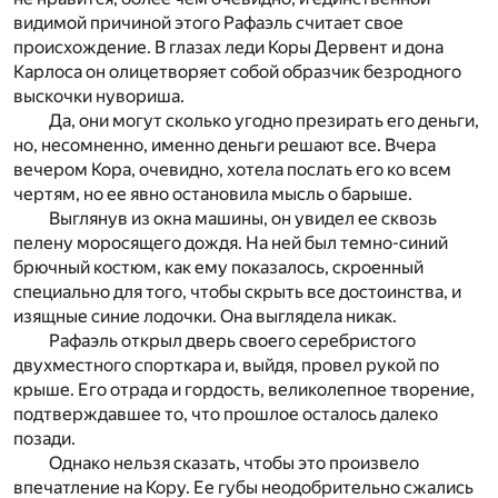
видимой причиной этого Рафаэль считает свое
происхождение. В глазах леди Коры Дервент и дона
Карлоса он олицетворяет собой образчик безродного
выскочки нувориша.
Да, они могут сколько угодно презирать его деньги,
но, несомненно, именно деньги решают все. Вчера
вечером Кора, очевидно, хотела послать его ко всем
чертям, но ее явно остановила мысль о барыше.
Выглянув из окна машины, он увидел ее сквозь
пелену моросящего дождя. На ней был темно-синий
брючный костюм, как ему показалось, скроенный
специально для того, чтобы скрыть все достоинства, и
изящные синие лодочки. Она выглядела никак.
Рафаэль открыл дверь своего серебристого
двухместного спорткара и, выйдя, провел рукой по
крыше. Его отрада и гордость, великолепное творение,
подтверждавшее то, что прошлое осталось далеко
позади.
Однако нельзя сказать, чтобы это произвело
впечатление на Кору. Ее губы неодобрительно сжались