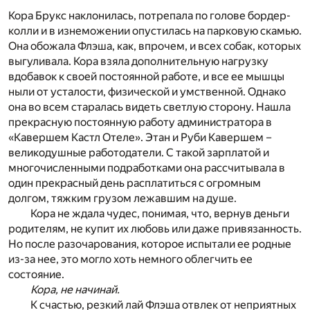
Кора Брукс наклонилась, потрепала по голове бордер-
колли и в изнеможении опустилась на парковую скамью.
Она обожала Флэша, как, впрочем, и всех собак, которых
выгуливала. Кора взяла дополнительную нагрузку
вдобавок к своей постоянной работе, и все ее мышцы
ныли от усталости, физической и умственной. Однако
она во всем старалась видеть светлую сторону. Нашла
прекрасную постоянную работу администратора в
«Кавершем Кастл Отеле». Этан и Руби Кавершем –
великодушные работодатели. С такой зарплатой и
многочисленными подработками она рассчитывала в
один прекрасный день расплатиться с огромным
долгом, тяжким грузом лежавшим на душе.
Кора не ждала чудес, понимая, что, вернув деньги
родителям, не купит их любовь или даже привязанность.
Но после разочарования, которое испытали ее родные
из-за нее, это могло хоть немного облегчить ее
состояние.
Кора, не начинай.
К счастью, резкий лай Флэша отвлек от неприятных