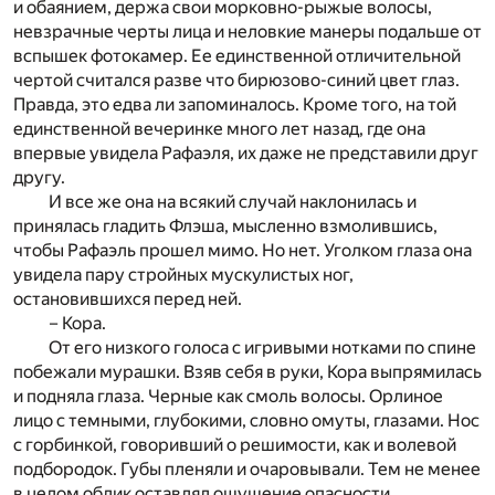
и обаянием, держа свои морковно-рыжые волосы,
невзрачные черты лица и неловкие манеры подальше от
вспышек фотокамер. Ее единственной отличительной
чертой считался разве что бирюзово-синий цвет глаз.
Правда, это едва ли запоминалось. Кроме того, на той
единственной вечеринке много лет назад, где она
впервые увидела Рафаэля, их даже не представили друг
другу.
И все же она на всякий случай наклонилась и
принялась гладить Флэша, мысленно взмолившись,
чтобы Рафаэль прошел мимо. Но нет. Уголком глаза она
увидела пару стройных мускулистых ног,
остановившихся перед ней.
– Кора.
От его низкого голоса с игривыми нотками по спине
побежали мурашки. Взяв себя в руки, Кора выпрямилась
и подняла глаза. Черные как смоль волосы. Орлиное
лицо с темными, глубокими, словно омуты, глазами. Нос
с горбинкой, говоривший о решимости, как и волевой
подбородок. Губы пленяли и очаровывали. Тем не менее
в целом облик оставлял ощущение опасности.