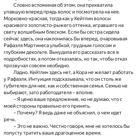
Словно вспоминая об этом, она прихватила
упавшую вперед прядь волос и посмотрела на нее.
Морковно-красная, тогда как у Кейтлин волосы
красивого золотисто-рыжего оттенка, игравшего на
свету волшебным блеском. Если бы сестра сидела
сейчас здесь, она наклонилась бы вперед, очаровывая
Рафаэля Мартинеса улыбкой, грудным голосом и
глубоким декольте. Вынудила его рассказать все в
подробностях, а потом отказалась, но так, чтобы отказ
прозвучал совсем необидно.
Ладно. Кейтлин здесь нет, а Кора не желает работать
у Рафаэля. Интуиция подсказывала, что он столь же
губителен для нее, как и собственная семья. Семью не
выбирают, зато работодателя – вполне.
– Я ценю ваше предложение, но не думаю, что с
моей стороны правильно его принять.
– Почему? Я ведь даже не объяснил, о чем идет
речь.
– Это не важно. Честно говоря, мне не хотелось бы
попусту тратить ваше драгоценное время.