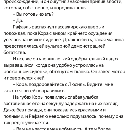
происхождении, и он ощутил знакомый прилив злости,
которая, собственно, и породила цель.
– Вы готовы ехать?
– Да.
Рафаэль распахнул пассажирскую дверь и
подождал, пока Кора с видом крайнего осуждения
уселась на низкое сиденье. Должно быть, такая машина
представлялась ей вульгарной демонстрацией
богатства.
И все же он уловил легкий одобрительный вздох,
вырвавшийся, когда она удобно устроилась на
роскошном сиденье, обтянутом тканью. Он завел мотор
и повернулся к ней:
– Кора, поздоровайтесь с Люсиль. Видите, мне
кажется, вы ей понравились.
На губах Коры появилась слабая улыбка,
заставившая его на секунду задержать на них взгляд.
Даже без помады, они показались красивыми и
полными, и Рафаэлю невольно подумалось, почему она
так редко улыбается.
– Вам не удастся меня обмануть. А тем более