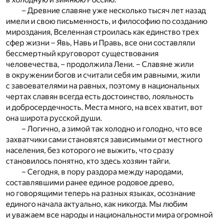
– Древние славяне уже несколько тысяч лет назад
имели и свою письменность, и философию по созданию
мироздания, Вселенная строилась как единство трех
сфер жизни – Явь, Навь и Правь, все они составляли
бессмертный круговорот существования
человечества, – продолжила Лени. – Славяне жили
в окружении богов и считали себя им равными, жили
с завоевателями на равных, поэтому в национальных
чертах славян всегда есть достоинство, лояльность
и добросердечность. Места много, на всех хватит, вот
она широта русской души.
– Логично, а зимой так холодно и голодно, что все
захватчики сами становятся зависимыми от местного
населения, без которого не выжить, что сразу
становилось понятно, кто здесь хозяин тайги.
– Сегодня, в пору раздора между народами,
составлявшими ранее единое родовое древо,
но говорящими теперь на разных языках, осознание
единого начала актуально, как никогда. Мы любим
и уважаем все народы и национальности мира огромной