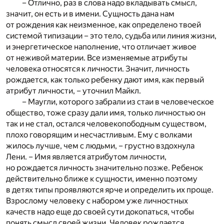
– Отлично, раз в слова надо вкладывать смысл,
значит, он есть и в имени. Сущность дана нам
от рождения как неизменное, как определено твоей
системой типизации – это тело, судьба или линия жизни,
и энергетическое наполнение, что отличает живое
от неживой материи. Все изменяемые атрибуты
человека относятся к личности. Значит, личность
рождается, как только ребенку дают имя, как первый
атрибут личности, – уточнил Майкл.
– Маугли, которого забрали из стаи в человеческое
общество, тоже сразу дали имя, только личностью он
так и не стал, остался человекопободным существом,
плохо говорящим и несчастливым. Ему с волками
жилось лучше, чем с людьми, – грустно вздохнула
Лени. – Имя является атрибутом личности,
но рождается личность значительно позже. Ребенок
действительно ближе к сущности, именно поэтому
в детях типы проявляются ярче и определить их проще.
Взрослому человеку с набором уже личностных
качеств надо еще до своей сути докопаться, чтобы
понять смысл своей жизни. Человек рождается