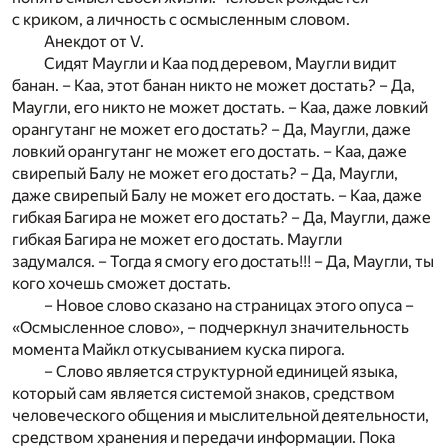
с криком, а личность с осмысленным словом.
Анекдот от V.
Сидят Маугли и Каа под деревом, Маугли видит
банан. – Каа, этот банан никто не может достать? – Да,
Mаугли, его никто не может достать. – Каа, даже ловкий
орангутанг не может его достать? – Да, Mаугли, даже
ловкий орангутанг не может его достать. – Каа, даже
свирепый Балу не может его достать? – Да, Mаугли,
даже свирепый Балу не может его достать. – Каа, даже
гибкая Багира не может его достать? – Да, Mаугли, даже
гибкая Багира не может его достать. Маугли
задумался. – Тогда я смогу его достать!!! – Да, Маугли, ты
кого хочешь сможет достать.
– Новое слово сказано на страницах этого опуса –
«Осмысленное слово», – подчеркнул значительность
момента Майкл откусыванием куска пирога.
– Слово является структурной единицей языка,
который сам является системой знаков, средством
человеческого общения и мыслительной деятельности,
средством хранения и передачи информации. Пока