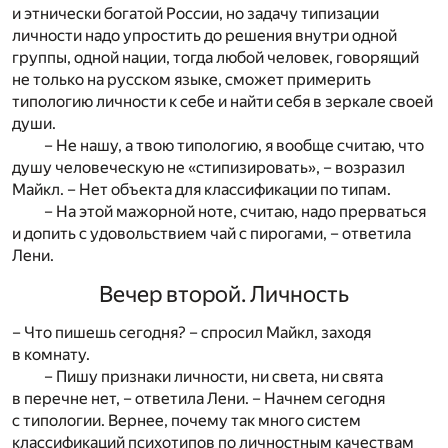
и этнически богатой России, но задачу типизации
личности надо упростить до решения внутри одной
группы, одной нации, тогда любой человек, говорящий
не только на русском языке, сможет примерить
типологию личности к себе и найти себя в зеркале своей
души.
– Не нашу, а твою типологию, я вообще считаю, что
душу человеческую не «стипизировать», – возразил
Майкл. – Нет объекта для классификации по типам.
– На этой мажорной ноте, считаю, надо прерваться
и допить с удовольствием чай с пирогами, – ответила
Лени.
Вечер второй. Личность
– Что пишешь сегодня? – спросил Майкл, заходя
в комнату.
– Пишу признаки личности, ни света, ни свята
в перечне нет, – ответила Лени. – Начнем сегодня
с типологии. Вернее, почему так много систем
классификаций психотипов по личностным качествам