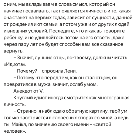
с ним, мы вкладываем в слова смысл, который он
начинает осваивать, так появляется личность и то, какая
она станет на первых годах, зависит от сущности, данной
от рождения и от семьи, а потом уже и от других людей
и внешних условий. Последите, что и как вы говорите
ребенку, и не удивляйтесь потом на его ответы, даже
через пару лет он будет способен вам все сказанное
вернуть.
– Значит, лучшие отцы, по-твоему, должны читать
«Идиота».
– Почему? – спросила Лени.
– Потому что перед тем, как он стал отцом, он
превратился в мужа, значит, ослаб умом.
Анекдот от V.
Круглый идиот иногда смотрится как многогранная
личность.
– Странно, я наблюдаю обратную картину, твой ум
только заостряется в словесных спорах со мной, а ведь
ты, Майкл, по значению своего имени – «святой
человек».