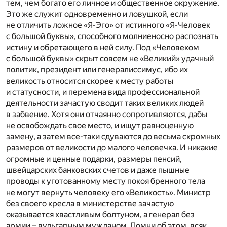
тем, чем богато его личное и общественное окружение.
Это же служит одновременно и ловушкой, если
не отличить ложное «Я-Эго» от истинного «Я-Человек
с большой буквы», способного молниеносно распознать
истину и обретающего в ней силу. Под «Человеком
с большой буквы» скрыт совсем не «Великий» удачный
политик, президент или генералиссимус, ибо их
великость относится скорее к месту работы
и статусности, и перемена вида профессиональной
деятельности зачастую сводит таких великих людей
в забвение. Хотя они отчаянно сопротивляются, дабы
не освобождать свое место, и ищут равноценную
замену, а затем все-таки сдуваются до весьма скромных
размеров от великости до малого человечка. И никакие
огромные и ценные подарки, размеры пенсий,
швейцарских банковских счетов и даже пышные
проводы к уготованному месту покоя бренного тела
не могут вернуть человеку его «Великость». Министр
без своего кресла в министерстве зачастую
оказывается хвастливым болтуном, а генерал без
армии – вульгарным мужланом. Помни об этом, всяк