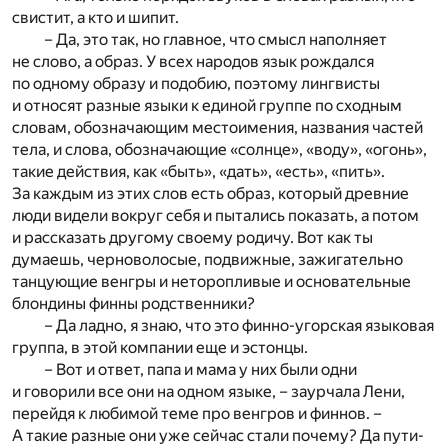
свистит, а кто и шипит.
– Да, это так, но главное, что смысл наполняет
не слово, а образ. У всех народов язык рождался
по одному образу и подобию, поэтому лингвисты
и относят разные языки к единой группе по сходным
словам, обозначающим местоимения, названия частей
тела, и слова, обозначающие «солнце», «воду», «огонь»,
такие действия, как «быть», «дать», «есть», «пить».
За каждым из этих слов есть образ, который древние
люди видели вокруг себя и пытались показать, а потом
и рассказать другому своему родичу. Вот как ты
думаешь, черноволосые, подвижные, зажигательно
танцующие венгры и неторопливые и основательные
блондины финны родственники?
– Да ладно, я знаю, что это финно-угорская языковая
группа, в этой компании еще и эстонцы.
– Вот и ответ, папа и мама у них были одни
и говорили все они на одном языке, – заурчала Лени,
перейдя к любимой теме про венгров и финнов. –
А такие разные они уже сейчас стали почему? Да пути-