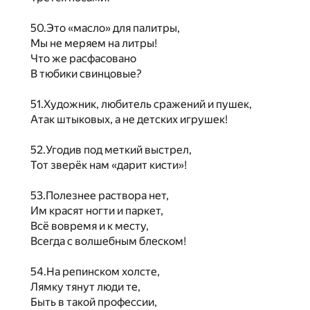
50.Это «масло» для палитры,
Мы не меряем на литры!
Что же расфасовано
В тюбики свинцовые?
51.Художник, любитель сражений и пушек,
Атак штыковых, а не детских игрушек!
52.Угодив под меткий выстрел,
Тот зверёк нам «дарит кисти»!
53.Полезнее раствора нет,
Им красят ногти и паркет,
Всё вовремя и к месту,
Всегда с волшебным блеском!
54.На репинском холсте,
Лямку тянут люди те,
Быть в такой профессии,