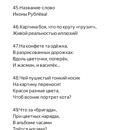
45.Название-слово
Иконы Рублёва!
46.Картина боя, что по кругу «грузит»,
Живой реальностью иллюзий!
47.На конфете та одёжка,
В разрисованных дорожках:
Вдоль цветочки, поперёк,
И жасмин, и василёк…
48.Чей пушистый тонкий носик
На картину переносит
Красок разные цвета,
Чтоб возник портрет кота?
49.Что за «бригада»,
При цветных нарядах,
В альбоме часами
Трётся носами?