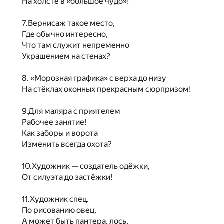
На холсте в «большое чудо»!
7.Вернисаж такое место,
Где обычно интересно,
Что там служит непременно
Украшением на стенах?
8. «Морозная графика» с верха до низу
На стёклах оконных прекрасным сюрпризом!
9.Для маляра с приятелем
Рабочее занятие!
Как заборы и ворота
Изменить всегда охота?
10.Художник — создатель одёжки,
От силуэта до застёжки!
11.Художник спец.
По рисованию овец,
А может быть пантера, лось,