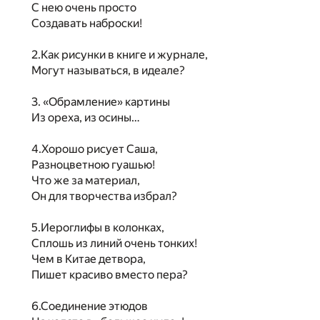
С нею очень просто
Создавать наброски!
2.Как рисунки в книге и журнале,
Могут называться, в идеале?
3. «Обрамление» картины
Из ореха, из осины…
4.Хорошо рисует Саша,
Разноцветною гуашью!
Что же за материал,
Он для творчества избрал?
5.Иероглифы в колонках,
Сплошь из линий очень тонких!
Чем в Китае детвора,
Пишет красиво вместо пера?
6.Соединение этюдов