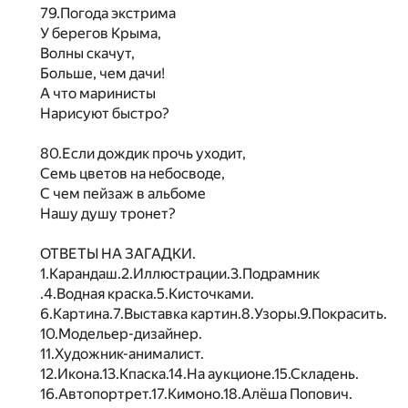
79.Погода экстрима
У берегов Крыма,
Волны скачут,
Больше, чем дачи!
А что маринисты
Нарисуют быстро?
80.Если дождик прочь уходит,
Семь цветов на небосводе,
С чем пейзаж в альбоме
Нашу душу тронет?
ОТВЕТЫ НА ЗАГАДКИ.
1.Карандаш.2.Иллюстрации.3.Подрамник
.4.Водная краска.5.Кисточками.
6.Картина.7.Выставка картин.8.Узоры.9.Покрасить.
10.Модельер-дизайнер.
11.Художник-анималист.
12.Икона.13.Кпаска.14.На аукционе.15.Складень.
16.Автопортрет.17.Кимоно.18.Алёша Попович.