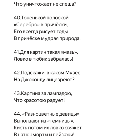
Что уничтожает не спеша?
40.Тоненькой полоской
«Серебро» в причёски,
Его всегда рисует годы
В причёске мудрая природа!
41.Для картин такая «мазь»,
Ловко в тюбик забралась!
42.Подскажи, в каком Музее
На Джоконду лицезреют?
43.Картина за лампадою,
Что красотою радует!
44. «Разноцветные девицы»,
Выползают из «темницы»,
Кисть потом их ловко свяжет
В натюрморты и пейзажи!