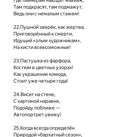
Где лайнерам наводят макияж,
Там подкрасят, там подмажут,
Ведь они с немалым стажем!
22.Пушной зверёк, как жертва,
Приговорённый к смерти,
Идущий «злым художникам»,
На кисти всевозможные!
23.Пастушка из фарфора,
Костюм в цветных узорах!
Как украшение комода,
Стоит уже четыре года!
24.Висит на стене,
С картиной наравне,
Подойду поближе —
Автопортрет увижу!
25.Когда всегда определён
Природой «бархатный сезон»,