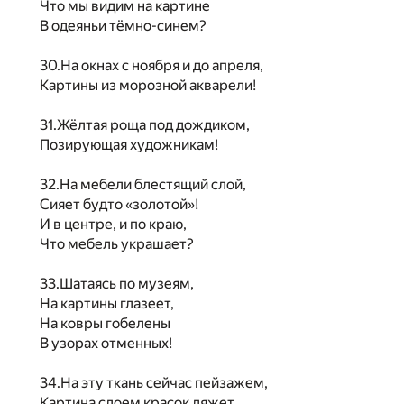
Что мы видим на картине
В одеяньи тёмно-синем?
30.На окнах с ноября и до апреля,
Картины из морозной акварели!
31.Жёлтая роща под дождиком,
Позирующая художникам!
32.На мебели блестящий слой,
Сияет будто «золотой»!
И в центре, и по краю,
Что мебель украшает?
33.Шатаясь по музеям,
На картины глазеет,
На ковры гобелены
В узорах отменных!
34.На эту ткань сейчас пейзажем,
Картина слоем красок ляжет,