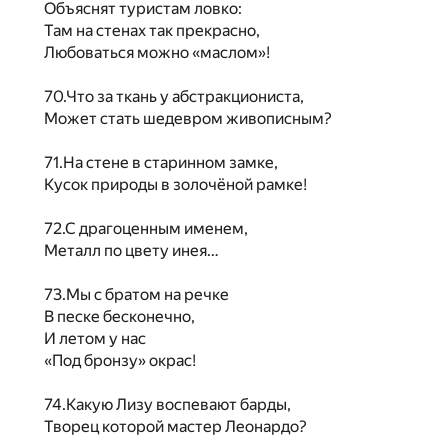
Объяснят туристам ловко:
Там на стенах так прекрасно,
Любоваться можно «маслом»!
70.Что за ткань у абстракциониста,
Может стать шедевром живописным?
71.На стене в старинном замке,
Кусок природы в золочёной рамке!
72.С драгоценным именем,
Металл по цвету инея…
73.Мы с братом на речке
В песке бесконечно,
И летом у нас
«Под бронзу» окрас!
74.Какую Лизу воспевают барды,
Творец которой мастер Леонардо?