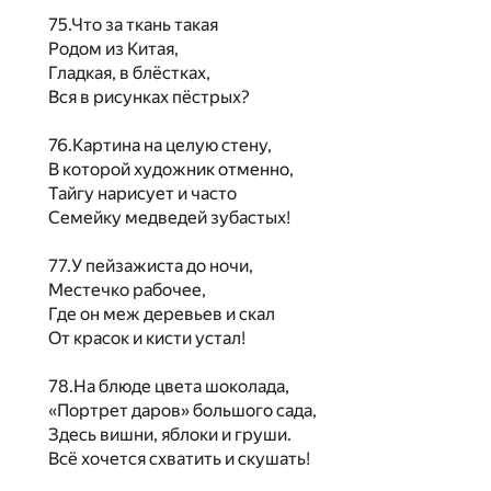
75.Что за ткань такая
Родом из Китая,
Гладкая, в блёстках,
Вся в рисунках пёстрых?
76.Картина на целую стену,
В которой художник отменно,
Тайгу нарисует и часто
Семейку медведей зубастых!
77.У пейзажиста до ночи,
Местечко рабочее,
Где он меж деревьев и скал
От красок и кисти устал!
78.На блюде цвета шоколада,
«Портрет даров» большого сада,
Здесь вишни, яблоки и груши.
Всё хочется схватить и скушать!