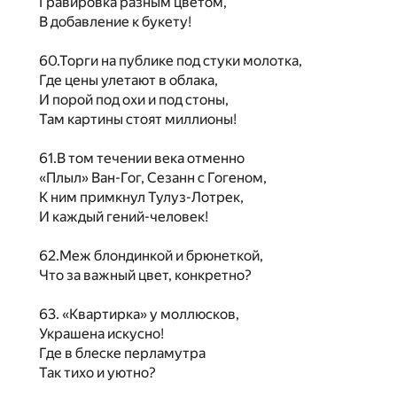
Гравировка разным цветом,
В добавление к букету!
60.Торги на публике под стуки молотка,
Где цены улетают в облака,
И порой под охи и под стоны,
Там картины стоят миллионы!
61.В том течении века отменно
«Плыл» Ван-Гог, Сезанн с Гогеном,
К ним примкнул Тулуз-Лотрек,
И каждый гений-человек!
62.Меж блондинкой и брюнеткой,
Что за важный цвет, конкретно?
63. «Квартирка» у моллюсков,
Украшена искусно!
Где в блеске перламутра
Так тихо и уютно?