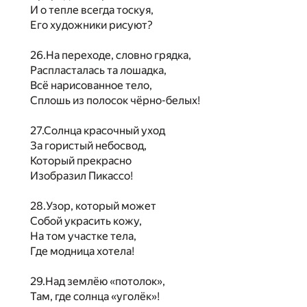
И о тепле всегда тоскуя,
Его художники рисуют?
26.На переходе, словно грядка,
Распласталась та лошадка,
Всё нарисованное тело,
Сплошь из полосок чёрно-белых!
27.Солнца красочный уход
За гористый небосвод,
Который прекрасно
Изобразил Пикассо!
28.Узор, который может
Собой украсить кожу,
На том участке тела,
Где модница хотела!
29.Над землёю «потолок»,
Там, где солнца «уголёк»!