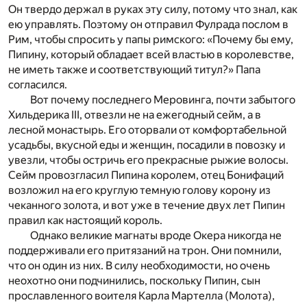
Он твердо держал в руках эту силу, потому что знал, как
ею управлять. Поэтому он отправил Фулрада послом в
Рим, чтобы спросить у папы римского: «Почему бы ему,
Пипину, который обладает всей властью в королевстве,
не иметь также и соответствующий титул?» Папа
согласился.
Вот почему последнего Меровинга, почти забытого
Хильдерика III, отвезли не на ежегодный сейм, а в
лесной монастырь. Его оторвали от комфортабельной
усадьбы, вкусной еды и женщин, посадили в повозку и
увезли, чтобы остричь его прекрасные рыжие волосы.
Сейм провозгласил Пипина королем, отец Бонифаций
возложил на его круглую темную голову корону из
чеканного золота, и вот уже в течение двух лет Пипин
правил как настоящий король.
Однако великие магнаты вроде Окера никогда не
поддерживали его притязаний на трон. Они помнили,
что он один из них. В силу необходимости, но очень
неохотно они подчинились, поскольку Пипин, сын
прославленного воителя Карла Мартелла (Молота),