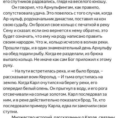
его спутников радовались, глядя на веселого юношу.
Он говорил, что Арнульфингам, как правило,
сопутствовала удача. Это повелось с того случая, когда
Ар-нульф, родоначальник династии, поставил на кон
свою судьбу. Он бросил свое кольцо с печаткой в реку
Сену и сказал: если оно вернется к нему обратно, это
будет означать, что ему на роду написано править
своим народом. Что ж, кольцо исчезло в волнах реки.
Прошли годы, и в один знаменательный день Арнульфу
на обед подали рыбу. Когда ее разделали, из брюха
выпало кольцо. Не иначе как сам Бог приложил к этому
руку.
– На пути встретилась река, и не было брода, –
рассказывал воин Керольд. – И тьма опустилась на
землю. Когда Карл очутился на берегу реки, его
опередил белый олень. Он прыгнул в воду, и его рога
отсвечивали на солнце золотом. Карл последовал за
ним, и в реке действительно показался брод. Те, кто
последовали примеру Карла, едва ли замочили свои
ступни.
Множество историй, рассказанных о Карле, связаны