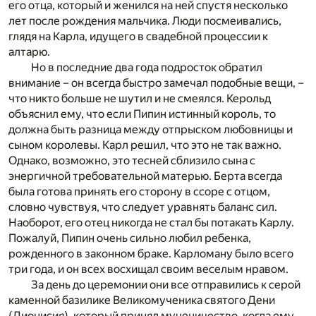
его отца, который и женился на ней спустя несколько
лет после рождения мальчика. Люди посмеивались,
глядя на Карла, идущего в свадебной процессии к
алтарю.
Но в последние два года подросток обратил
внимание – он всегда быстро замечал подобные вещи, –
что никто больше не шутил и не смеялся. Керольд
объяснил ему, что если Пипин истинный король, то
должна быть разница между отпрыском любовницы и
сыном королевы. Карл решил, что это не так важно.
Однако, возможно, это тесней сблизило сына с
энергичной требовательной матерью. Берта всегда
была готова принять его сторону в ссоре с отцом,
словно чувствуя, что следует уравнять баланс сил.
Наоборот, его отец никогда не стал бы потакать Карлу.
Пожалуй, Пипин очень сильно любил ребенка,
рожденного в законном браке. Карломану было всего
три года, и он всех восхищал своим веселым нравом.
За день до церемонии они все отправились к серой
каменной базилике Великомученика святого Дени
(Дионисия), который принял мученичество, когда ему