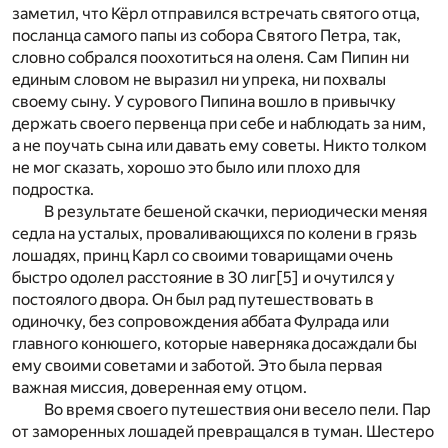
заметил, что Кёрл отправился встречать святого отца,
посланца самого папы из собора Святого Петра, так,
словно собрался поохотиться на оленя. Сам Пипин ни
единым словом не выразил ни упрека, ни похвалы
своему сыну. У сурового Пипина вошло в привычку
держать своего первенца при себе и наблюдать за ним,
а не поучать сына или давать ему советы. Никто толком
не мог сказать, хорошо это было или плохо для
подростка.
В результате бешеной скачки, периодически меняя
седла на усталых, проваливающихся по колени в грязь
лошадях, принц Карл со своими товарищами очень
быстро одолел расстояние в 30 лиг
[5]
и очутился у
постоялого двора. Он был рад путешествовать в
одиночку, без сопровождения аббата Фулрада или
главного конюшего, которые наверняка досаждали бы
ему своими советами и заботой. Это была первая
важная миссия, доверенная ему отцом.
Во время своего путешествия они весело пели. Пар
от заморенных лошадей превращался в туман. Шестеро