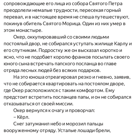
сопровождающие его лица из собора Святого Петра
преодолели немалые трудности, пересекая горный
перевал, и в настоящее время не спеша путешествуют,
покинув обитель Святого Морица. Один из них умер в
этом монастыре.
Окер, оккупировавший со своими людьми
постоялый двор, не собирался уступать жилище Карлу и
его спутникам. Подростку же он высказал коротко и
ясно, что не подобает королю франков посылать своего
юного сына встречать папского посланца во главе
отряда лесных людей без всяких подарков.
На это юноша отреагировал резко и гневно, заявив,
что не собирается квартировать на постоялом дворе,
где Окер расположился с таким комфортом. Ему
предстоит встретить посланцев папы, и он не собирался
отказываться от своей миссии.
Окер вернулся к очагу и проворчал:
– Кёрл.
Снег затуманил небо и морозил пальцы
вооруженному отряду. Усталые лошади брели,