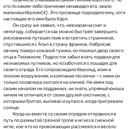
кто по каким-либо причинам ненавидел его, звали
мальчика Кёрлом
[4]
. Это прозвище подходило ему, хотя
настоящее его имя было Карл.
Он сразу же заявил, что, невзирая на снег и
непогоду, собирается как можно быстрее завершить
рискованное путешествие и встретить странников,
спустившихся с Альп в страну франков. Набросив
овчину поверх кожаной туники, он покинул двор своего
отца в Тионвилле. Подросток забыл взять подарки для
незнакомых путников, но позаботился о лошадях для
своего отряда. Его сопровождали Керольд, воин в
полном вооружении, и компания лесничих – с ними он
только позавчера охотился на оленей. Не имея под
своим началом ни подданных, ни знати, упрямый юноша
ничем не отличался от своих друзей-охотников, с
которыми болтал, выпивал и купался, когда пригревало
солнце.
Когда он вместе со своим отрядом отправился в
путь по размытой грязной тропе и исчез в снежной
мгле, кое-кто из провожающих рассмеялся и весело