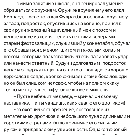
Помимо занятий в школе, он тренировал умение
обращаться с оружием. Оружие вручил ему его дядя
Бернард. После того как Фулрад благословил оружие у
алтаря, подросток, опустившись на колено, принял в
свои руки железный щит, длинный меч с поясом и
легкое копье из ясеня. Теперь летними вечерами
старый фехтовальщик, служивший у коннетабля, обучал
его обращаться с мечом, щитом и тяжелым кривым
ножом, которым пользовались, чтобы парировать удар
или нанести ответный. Будучи долговязым, подросток
легко мог держать щит на отлете от лошади; он хорошо
держался в седле, крепко сжимая ногами бока лошади;
но он был слишком неловок, чтобы на полном скаку
точно метнуть шестифутовое копье в мишень.
– Пусть выбежит медведь, – кричал он своему
наставнику, – и ты увидишь, как я свалю его дротиком!
Его охотничье снаряжение, состоявшее из
метательных дротиков и небольшого лука с длинными и
короткими стрелами, было привычно его сильным
рукам и придавало ему уверенности. Однако тяжелый