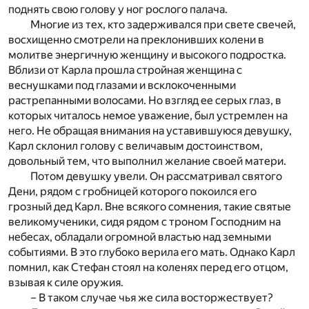
поднять свою голову у ног рослого палача.
Многие из тех, кто задерживался при свете свечей,
восхищенно смотрели на преклонивших колени в
молитве энергичную женщину и высокого подростка.
Вблизи от Карла прошла стройная женщина с
веснушками под глазами и всклокоченными
растрепанными волосами. Но взгляд ее серых глаз, в
которых читалось немое уважение, был устремлен на
него. Не обращая внимания на уставившуюся девушку,
Карл склонил голову с величавым достоинством,
довольный тем, что выполнил желание своей матери.
Потом девушку увели. Он рассматривал святого
Дени, рядом с гробницей которого покоился его
грозный дед Карл. Вне всякого сомнения, такие святые
великомученики, сидя рядом с троном Господним на
небесах, обладали огромной властью над земными
событиями. В это глубоко верила его мать. Однако Карл
помнил, как Стефан стоял на коленях перед его отцом,
взывая к силе оружия.
– В таком случае чья же сила восторжествует?