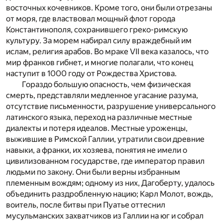
восточных кочевников. Кроме того, они были отрезаны
от моря, где властвовал мощный флот города
Константинополя, сохранившего греко-римскую
культуру. За морем набирал силу враждебный им
ислам, религия арабов. Во мраке VII века казалось, что
мир франков гибнет, и многие полагали, что конец
наступит в 1000 году от Рождества Христова.
Гораздо большую опасность, чем физическая
смерть, представляли медленное угасание разума,
отсутствие письменности, разрушение универсального
латинского языка, переход на различные местные
диалекты и потеря идеалов. Местные уроженцы,
выжившие в Римской Галлии, утратили свои древние
навыки, а франки, их хозяева, понятия не имели о
цивилизованном государстве, где император правил
людьми по закону. Они были верны избранным
племенным вождям; одному из них, Дагоберту, удалось
объединить раздробленную нацию; Карл Молот, вождь,
воитель, после битвы при Пуатье оттеснил
мусульманских захватчиков из Галлии на юг и собрал