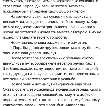
спотыкаясь, с сожалением покидая теплые конюшни и
стога сена. Керольд и лесные жители молчали,
поскольку были преданы Карлу душой и телом.
На землю спустились сумерки, отряд окутала
лесная мгла, и люди спешились, чтобы отдохнуть. Карл
не мог подыскать места для ночлега, но он никогда в
жизни не остался бы ночевать вместе с Окером. Ему не
позволяла сделать это его гордость.
Неожиданно юноша рассмеялся и заметил:
– Пора бы, дорогие друзья, появиться тому белому
оленю и снова указать нам путь.
После этих слов его спутники с большей охотой
двинулись в путь, ободренные веселой речью Карла.
Это было похоже на путешествие во тьме египетской,
как вдруг один из всадников заметил впереди огонь, и
все решили, что это горит очаг в усадьбе.
Но впереди у них на пути виднелись еще огни.
Оказалось, что это факелы движущегося отряда. Карл и
его спутники осадили лошадей, потому что их было
недостаточно, чтобы противостоять такому большому
количеству людей – это могли быть мародеры.