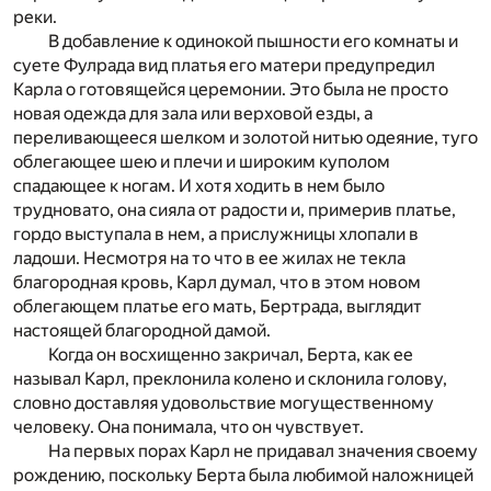
реки.
В добавление к одинокой пышности его комнаты и
суете Фулрада вид платья его матери предупредил
Карла о готовящейся церемонии. Это была не просто
новая одежда для зала или верховой езды, а
переливающееся шелком и золотой нитью одеяние, туго
облегающее шею и плечи и широким куполом
спадающее к ногам. И хотя ходить в нем было
трудновато, она сияла от радости и, примерив платье,
гордо выступала в нем, а прислужницы хлопали в
ладоши. Несмотря на то что в ее жилах не текла
благородная кровь, Карл думал, что в этом новом
облегающем платье его мать, Бертрада, выглядит
настоящей благородной дамой.
Когда он восхищенно закричал, Берта, как ее
называл Карл, преклонила колено и склонила голову,
словно доставляя удовольствие могущественному
человеку. Она понимала, что он чувствует.
На первых порах Карл не придавал значения своему
рождению, поскольку Берта была любимой наложницей