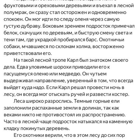
фруктовыми и ореховыми деревьями и въехал в лесной
полумрак, он сразу стал осторожен и одновременно
спокоен. Он мог идти по следу оленя через самую
густую дубраву. Боковым зрением подросток примечал
белок, скачущих по деревьям, и быструю смену света и
тени там, где украдкой пробирался барс. Охотничьи
собаки, мчавшиеся по склонам холма, восторженно
приветствовали его.
На такой лесной тропе Карл был знатоком своего
дела. Едва уловимые шорохи приводили его к
пасущемуся оленю или медведю. Он чутьем
выдерживал направление, уверенный в том, что всегда
выйдет куда надо. Если Карл решал провести ночь в
лесу, он всегда мог отыскать ручей и развести костер.
Леса широко разрослись. Темные горные ели
заполонили распаханные земли в долинах, так как
веками никто не противостоял их распространению.
Часто в лесной чаще подросток натыкался на каменную
кладку покинутых деревень.
Его охотники верили, что в этом лесу до сих пор