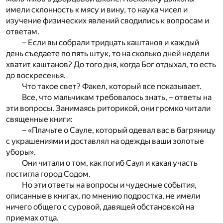
имели склонность к мясу и вину, то наука чисел и
изучение физических явлений сводились к вопросам и
ответам.
– Если вы собрали тридцать каштанов и каждый
день съедаете по пять штук, то на сколько дней недели
хватит каштанов? До того дня, когда Бог отдыхал, то есть
до воскресенья.
Что такое свет? Факел, который все показывает.
Все, что мальчикам требовалось знать, – ответы на
эти вопросы. Занимаясь риторикой, они громко читали
священные книги:
– «Плачьте о Сауле, который одевал вас в багряницу
с украшениями и доставлял на одежды ваши золотые
уборы».
Они читали о том, как погиб Саул и какая участь
постигла город Содом.
Но эти ответы на вопросы и чудесные события,
описанные в книгах, по мнению подростка, не имели
ничего общего с суровой, давящей обстановкой на
приемах отца.