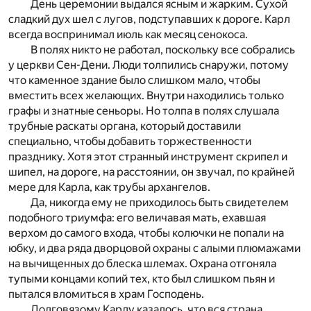
День церемонии выдался ясным и жарким. Сухой
сладкий дух шел с лугов, подступавших к дороге. Карл
всегда воспринимал июль как месяц сенокоса.
В полях никто не работал, поскольку все собрались
у церкви Сен-Дени. Люди толпились снаружи, потому
что каменное здание было слишком мало, чтобы
вместить всех желающих. Внутри находились только
графы и знатные сеньоры. Но толпа в полях слушала
трубные раскаты органа, который доставили
специально, чтобы добавить торжественности
празднику. Хотя этот странный инструмент скрипел и
шипел, на дороге, на расстоянии, он звучал, по крайней
мере для Карла, как трубы архангелов.
Да, никогда ему не приходилось быть свидетелем
подобного триумфа: его величавая мать, ехавшая
верхом до самого входа, чтобы колючки не попали на
юбку, и два ряда дворцовой охраны с алыми плюмажами
на вычищенных до блеска шлемах. Охрана отгоняла
тупыми концами копий тех, кто был слишком пьян и
пытался вломиться в храм Господень.
Долговязому Карлу казалось, что вся страна