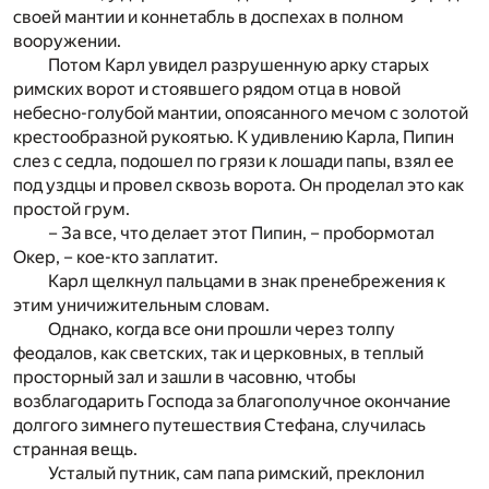
своей мантии и коннетабль в доспехах в полном
вооружении.
Потом Карл увидел разрушенную арку старых
римских ворот и стоявшего рядом отца в новой
небесно-голубой мантии, опоясанного мечом с золотой
крестообразной рукоятью. К удивлению Карла, Пипин
слез с седла, подошел по грязи к лошади папы, взял ее
под уздцы и провел сквозь ворота. Он проделал это как
простой грум.
– За все, что делает этот Пипин, – пробормотал
Окер, – кое-кто заплатит.
Карл щелкнул пальцами в знак пренебрежения к
этим уничижительным словам.
Однако, когда все они прошли через толпу
феодалов, как светских, так и церковных, в теплый
просторный зал и зашли в часовню, чтобы
возблагодарить Господа за благополучное окончание
долгого зимнего путешествия Стефана, случилась
странная вещь.
Усталый путник, сам папа римский, преклонил