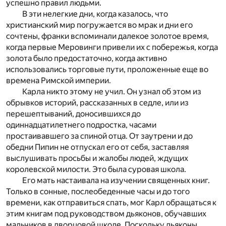
успешно правил людьми.
В эти нелегкие дни, когда казалось, что
христианский мир погружается во мрак и дни его
сочтены, франки вспоминали далекое золотое время,
когда первые Меровинги привели их с побережья, когда
золота было предостаточно, когда активно
использовались торговые пути, проложенные еще во
времена Римской империи.
Карла никто этому не учил. Он узнал об этом из
обрывков историй, рассказанных в седле, или из
перешептываний, доносившихся до
одиннадцатилетнего подростка, часами
простаивавшего за спиной отца. От заутрени и до
обедни Пипин не отпускал его от себя, заставляя
выслушивать просьбы и жалобы людей, ждущих
королевской милости. Это была суровая школа.
Его мать настаивала на изучении священных книг.
Только в сонные, послеобеденные часы и до того
времени, как отправиться спать, мог Карл обращаться к
этим книгам под руководством дьяконов, обучавших
мальчиков в дворцовой школе. Поскольку дьяконы