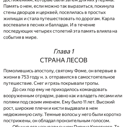
Память о нем, если можно так выразиться, покинула
стены дворцов и церквей, поселилась в простых
жилищах и стала путешествовать по дорогам. Карла
воспевали в песнях и балладах. И в течение
последующих четырех столетий эта память влияла на
события в мире.
Глава 1
СТРАНА ЛЕСОВ
Помолившись апостолу, святому Фоме, он впервые в
жизни в 753 году н. э. отправился в самостоятельное
путешествие. Снег и грязь покрывали тропы.
До сих пор ему не приходилось командовать
вооруженным отрядом, равно как и владеть лесами или
полями под своим именем. Ему было 11 лет. Высокий
рост, широкие плечи и кисти выдавали в нем
недюжинную силу. Темные волосы у него были коротко
пострижены, он обладал пронзительным голосом.
Обычно его называли сыном Пипина Короткого. Те,