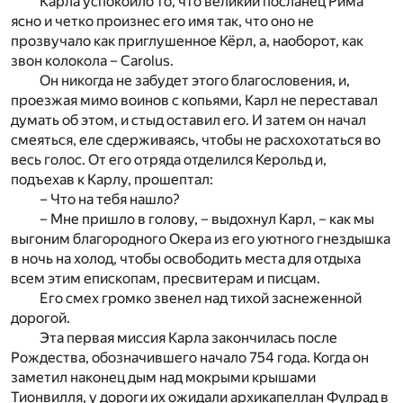
Карла успокоило то, что великий посланец Рима
ясно и четко произнес его имя так, что оно не
прозвучало как приглушенное Кёрл, а, наоборот, как
звон колокола – Carolus.
Он никогда не забудет этого благословения, и,
проезжая мимо воинов с копьями, Карл не переставал
думать об этом, и стыд оставил его. И затем он начал
смеяться, еле сдерживаясь, чтобы не расхохотаться во
весь голос. От его отряда отделился Керольд и,
подъехав к Карлу, прошептал:
– Что на тебя нашло?
– Мне пришло в голову, – выдохнул Карл, – как мы
выгоним благородного Окера из его уютного гнездышка
в ночь на холод, чтобы освободить места для отдыха
всем этим епископам, пресвитерам и писцам.
Его смех громко звенел над тихой заснеженной
дорогой.
Эта первая миссия Карла закончилась после
Рождества, обозначившего начало 754 года. Когда он
заметил наконец дым над мокрыми крышами
Тионвилля, у дороги их ожидали архикапеллан Фулрад в