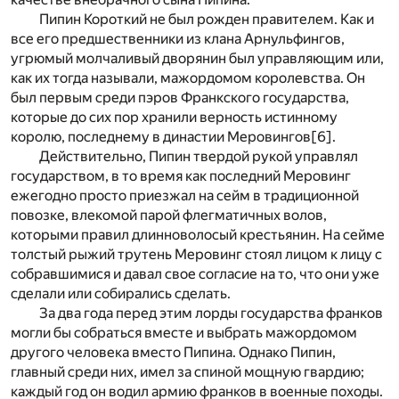
Пипин Короткий не был рожден правителем. Как и
все его предшественники из клана Арнульфингов,
угрюмый молчаливый дворянин был управляющим или,
как их тогда называли, мажордомом королевства. Он
был первым среди пэров Франкского государства,
которые до сих пор хранили верность истинному
королю, последнему в династии Меровингов
[6]
.
Действительно, Пипин твердой рукой управлял
государством, в то время как последний Меровинг
ежегодно просто приезжал на сейм в традиционной
повозке, влекомой парой флегматичных волов,
которыми правил длинноволосый крестьянин. На сейме
толстый рыжий трутень Меровинг стоял лицом к лицу с
собравшимися и давал свое согласие на то, что они уже
сделали или собирались сделать.
За два года перед этим лорды государства франков
могли бы собраться вместе и выбрать мажордомом
другого человека вместо Пипина. Однако Пипин,
главный среди них, имел за спиной мощную гвардию;
каждый год он водил армию франков в военные походы.