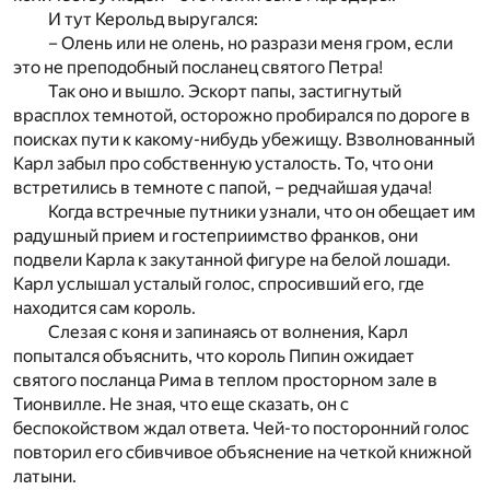
И тут Керольд выругался:
– Олень или не олень, но разрази меня гром, если
это не преподобный посланец святого Петра!
Так оно и вышло. Эскорт папы, застигнутый
врасплох темнотой, осторожно пробирался по дороге в
поисках пути к какому-нибудь убежищу. Взволнованный
Карл забыл про собственную усталость. То, что они
встретились в темноте с папой, – редчайшая удача!
Когда встречные путники узнали, что он обещает им
радушный прием и гостеприимство франков, они
подвели Карла к закутанной фигуре на белой лошади.
Карл услышал усталый голос, спросивший его, где
находится сам король.
Слезая с коня и запинаясь от волнения, Карл
попытался объяснить, что король Пипин ожидает
святого посланца Рима в теплом просторном зале в
Тионвилле. Не зная, что еще сказать, он с
беспокойством ждал ответа. Чей-то посторонний голос
повторил его сбивчивое объяснение на четкой книжной
латыни.