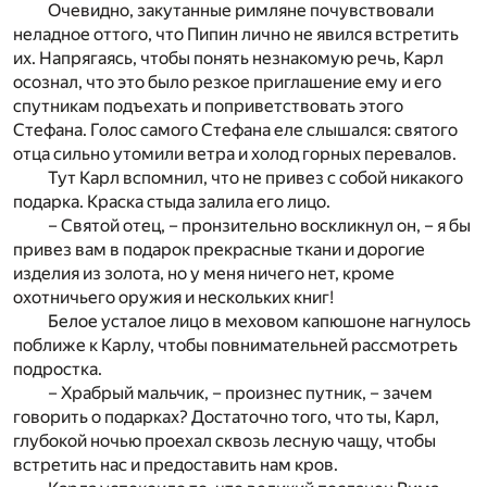
Очевидно, закутанные римляне почувствовали
неладное оттого, что Пипин лично не явился встретить
их. Напрягаясь, чтобы понять незнакомую речь, Карл
осознал, что это было резкое приглашение ему и его
спутникам подъехать и поприветствовать этого
Стефана. Голос самого Стефана еле слышался: святого
отца сильно утомили ветра и холод горных перевалов.
Тут Карл вспомнил, что не привез с собой никакого
подарка. Краска стыда залила его лицо.
– Святой отец, – пронзительно воскликнул он, – я бы
привез вам в подарок прекрасные ткани и дорогие
изделия из золота, но у меня ничего нет, кроме
охотничьего оружия и нескольких книг!
Белое усталое лицо в меховом капюшоне нагнулось
поближе к Карлу, чтобы повнимательней рассмотреть
подростка.
– Храбрый мальчик, – произнес путник, – зачем
говорить о подарках? Достаточно того, что ты, Карл,
глубокой ночью проехал сквозь лесную чащу, чтобы
встретить нас и предоставить нам кров.