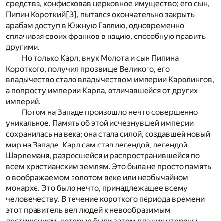
средства, конфисковав церковное имущество; его сын,
Пипин Короткий
[3]
, пытался окончательно закрыть
арабам доступ в Южную Галлию, одновременно
сплачивая своих франков в нацию, способную править
другими.
Но только Карл, внук Молота и сын Пипина
Короткого, получил прозвище Великого, его
владычество стало владычеством империи Каролингов,
а попросту империи Карла, отличавшейся от других
империй.
Потом на Западе произошло нечто совершенно
уникальное. Память об этой исчезнувшей империи
сохранилась на века; она стала силой, создавшей новый
мир на Западе. Карл сам стал легендой, легендой
Шарлеманя, разросшейся и распространившейся по
всем христианским землям. Это была не просто память
о воображаемом золотом веке или необычайном
монархе. Это было нечто, принадлежащее всему
человечеству. В течение короткого периода времени
этот правитель вел людей к невообразимым
достижениям, которые были затем для них утеряны.