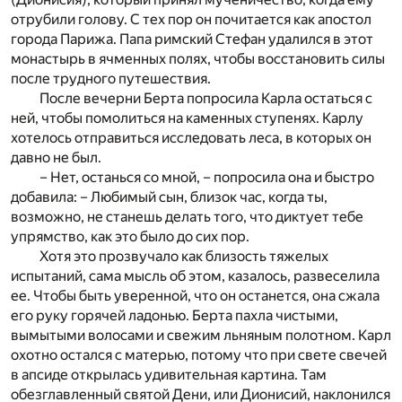
отрубили голову. С тех пор он почитается как апостол
города Парижа. Папа римский Стефан удалился в этот
монастырь в ячменных полях, чтобы восстановить силы
после трудного путешествия.
После вечерни Берта попросила Карла остаться с
ней, чтобы помолиться на каменных ступенях. Карлу
хотелось отправиться исследовать леса, в которых он
давно не был.
– Нет, останься со мной, – попросила она и быстро
добавила: – Любимый сын, близок час, когда ты,
возможно, не станешь делать того, что диктует тебе
упрямство, как это было до сих пор.
Хотя это прозвучало как близость тяжелых
испытаний, сама мысль об этом, казалось, развеселила
ее. Чтобы быть уверенной, что он останется, она сжала
его руку горячей ладонью. Берта пахла чистыми,
вымытыми волосами и свежим льняным полотном. Карл
охотно остался с матерью, потому что при свете свечей
в апсиде открылась удивительная картина. Там
обезглавленный святой Дени, или Дионисий, наклонился