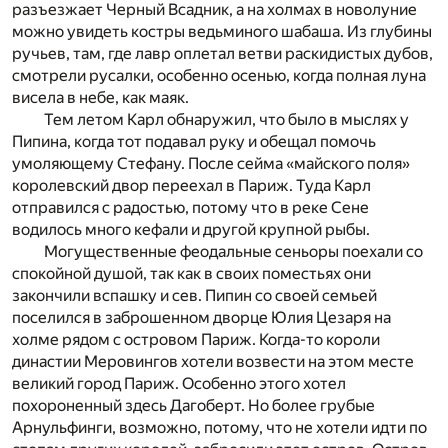
разъезжает Черный Всадник, а на холмах в новолуние
можно увидеть костры ведьминого шабаша. Из глубины
ручьев, там, где лавр оплетал ветви раскидистых дубов,
смотрели русалки, особенно осенью, когда полная луна
висела в небе, как маяк.
Тем летом Карл обнаружил, что было в мыслях у
Пипина, когда тот подавал руку и обещал помочь
умоляющему Стефану. После сейма «майского поля»
королевский двор переехал в Париж. Туда Карл
отправился с радостью, потому что в реке Сене
водилось много кефали и другой крупной рыбы.
Могущественные феодальные сеньоры поехали со
спокойной душой, так как в своих поместьях они
закончили вспашку и сев. Пипин со своей семьей
поселился в заброшенном дворце Юлия Цезаря на
холме рядом с островом Париж. Когда-то короли
династии Меровингов хотели возвести на этом месте
великий город Париж. Особенно этого хотел
похороненный здесь Дагоберт. Но более грубые
Арнульфинги, возможно, потому, что не хотели идти по