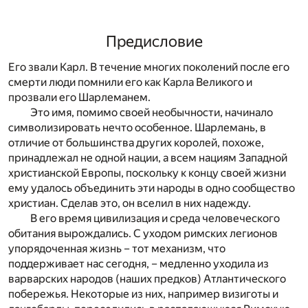
Предисловие
Его звали Карл. В течение многих поколений после его
смерти люди помнили его как Карла Великого и
прозвали его Шарлеманем.
Это имя, помимо своей необычности, начинало
символизировать нечто особенное. Шарлемань, в
отличие от большинства других королей, похоже,
принадлежал не одной нации, а всем нациям Западной
христианской Европы, поскольку к концу своей жизни
ему удалось объединить эти народы в одно сообщество
христиан. Сделав это, он вселил в них надежду.
В его время цивилизация и среда человеческого
обитания вырождались. С уходом римских легионов
упорядоченная жизнь – тот механизм, что
поддерживает нас сегодня, – медленно уходила из
варварских народов (наших предков) Атлантического
побережья. Некоторые из них, например визиготы и