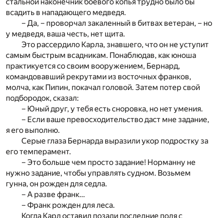
стальной наконечник боевого копья трудно было бы
всадить в нападающего медведя.
– Да, – проворчал закаленный в битвах ветеран, – но
у медведя, ваша честь, нет щита.
Это рассердило Карла, знавшего, что он не уступит
самым быстрым всадникам. Понаблюдав, как юноша
практикуется со своим вооружением, Бернард,
командовавший рекрутами из восточных франков,
молча, как Пипин, покачал головой. Затем потер свой
подбородок, сказал:
– Юный друг, у тебя есть сноровка, но нет умения.
– Если ваше превосходительство даст мне задание,
я его выполню.
Серые глаза Бернарда выразили укор подростку за
его темперамент.
– Это больше чем просто задание! Норманну не
нужно задание, чтобы управлять судном. Возьмем
гунна, он рожден для седла.
– А разве франк…
– Франк рожден для леса.
Когда Карл оставил позади последние поля с