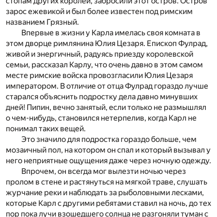
стопам других королей, забросили этот остров. Остров
зарос ежевикой и был более известен под римским
названием Грязный.
Впервые в жизни у Карла имелась своя комната в
этом дворце римлянина Юлия Цезаря. Епископ Фулрад,
живой и энергичный, радуясь приезду королевской
семьи, рассказал Карлу, что очень давно в этом самом
месте римские войска провозгласили Юлия Цезаря
императором. В отличие от отца Фулрад гораздо лучше
старался объяснить подростку дела давно минувших
дней! Пипин, вечно занятый, если только не размышлял
о чем-нибудь, становился нетерпелив, когда Карл не
понимал таких вещей.
Это значило для подростка гораздо больше, чем
мозаичный пол, на котором он спал и который вызывал у
него неприятные ощущения даже через ночную одежду.
Впрочем, он всегда мог вылезти ночью через
пролом в стене и растянуться на мягкой траве, слушать
журчание реки и наблюдать за рыболовными лесками,
которые Карл с другими ребятами ставил на ночь, до тех
пор пока лучи взошедшего солнца не разгоняли туман с