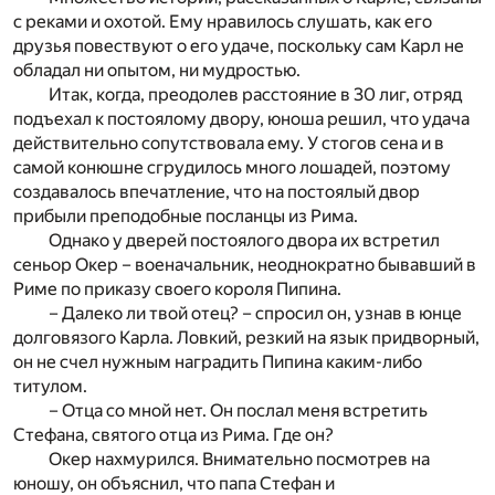
с реками и охотой. Ему нравилось слушать, как его
друзья повествуют о его удаче, поскольку сам Карл не
обладал ни опытом, ни мудростью.
Итак, когда, преодолев расстояние в 30 лиг, отряд
подъехал к постоялому двору, юноша решил, что удача
действительно сопутствовала ему. У стогов сена и в
самой конюшне сгрудилось много лошадей, поэтому
создавалось впечатление, что на постоялый двор
прибыли преподобные посланцы из Рима.
Однако у дверей постоялого двора их встретил
сеньор Окер – военачальник, неоднократно бывавший в
Риме по приказу своего короля Пипина.
– Далеко ли твой отец? – спросил он, узнав в юнце
долговязого Карла. Ловкий, резкий на язык придворный,
он не счел нужным наградить Пипина каким-либо
титулом.
– Отца со мной нет. Он послал меня встретить
Стефана, святого отца из Рима. Где он?
Окер нахмурился. Внимательно посмотрев на
юношу, он объяснил, что папа Стефан и