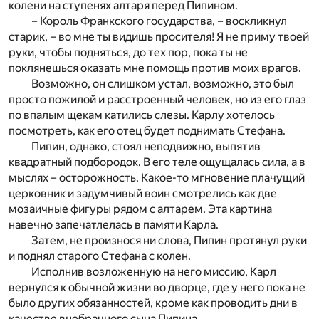
колени на ступенях алтаря перед Пипином.
– Король Франкского государства, – воскликнул
старик, – во мне ты видишь просителя! Я не приму твоей
руки, чтобы подняться, до тех пор, пока ты не
поклянешься оказать мне помощь против моих врагов.
Возможно, он слишком устал, возможно, это был
просто пожилой и расстроенный человек, но из его глаз
по впалым щекам катились слезы. Карлу хотелось
посмотреть, как его отец будет поднимать Стефана.
Пипин, однако, стоял неподвижно, выпятив
квадратный подбородок. В его теле ощущалась сила, а в
мыслях – осторожность. Какое-то мгновение плачущий
церковник и задумчивый воин смотрелись как две
мозаичные фигуры рядом с алтарем. Эта картина
навечно запечатлелась в памяти Карла.
Затем, не произнося ни слова, Пипин протянул руки
и поднял старого Стефана с колен.
Исполнив возложенную на него миссию, Карл
вернулся к обычной жизни во дворце, где у него пока не
было других обязанностей, кроме как проводить дни в
качестве внебрачного сына Пипина.