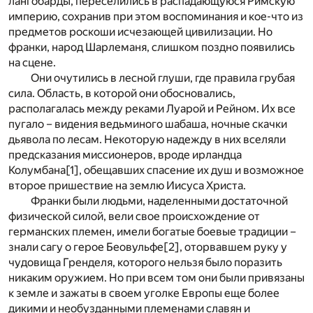
лангобарды, переселились в распадающуюся Римскую
империю, сохранив при этом воспоминания и кое-что из
предметов роскоши исчезающей цивилизации. Но
франки, народ Шарлеманя, слишком поздно появились
на сцене.
Они очутились в лесной глуши, где правила грубая
сила. Область, в которой они обосновались,
располагалась между реками Луарой и Рейном. Их все
пугало – видения ведьминого шабаша, ночные скачки
дьявола по лесам. Некоторую надежду в них вселяли
предсказания миссионеров, вроде ирландца
Колумбана
[1]
, обещавших спасение их душ и возможное
второе пришествие на землю Иисуса Христа.
Франки были людьми, наделенными достаточной
физической силой, вели свое происхождение от
германских племен, имели богатые боевые традиции –
знали сагу о герое Беовульфе
[2]
, оторвавшем руку у
чудовища Гренделя, которого нельзя было поразить
никаким оружием. Но при всем том они были привязаны
к земле и зажаты в своем уголке Европы еще более
дикими и необузданными племенами славян и