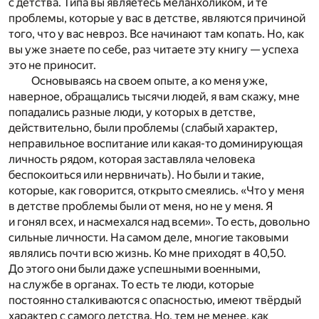
с детства. Типа вы являетесь меланхоликом, и те
проблемы, которые у вас в детстве, являются причиной
того, что у вас невроз. Все начинают там копать. Но, как
вы уже знаете по себе, раз читаете эту книгу — успеха
это не приносит.
Основываясь на своем опыте, а ко меня уже,
наверное, обращались тысячи людей, я вам скажу, мне
попадались разные люди, у которых в детстве,
действительно, были проблемы (слабый характер,
неправильное воспитание или какая-то доминирующая
личность рядом, которая заставляла человека
беспокоиться или нервничать). Но были и такие,
которые, как говорится, открыто смеялись. «Что у меня
в детстве проблемы были от меня, но не у меня. Я
и гонял всех, и насмехался над всеми». То есть, довольно
сильные личности. На самом деле, многие таковыми
являлись почти всю жизнь. Ко мне приходят в 40,50.
До этого они были даже успешными военными,
на службе в органах. То есть те люди, которые
постоянно сталкиваются с опасностью, имеют твёрдый
характер с самого детства. Но, тем не менее, как