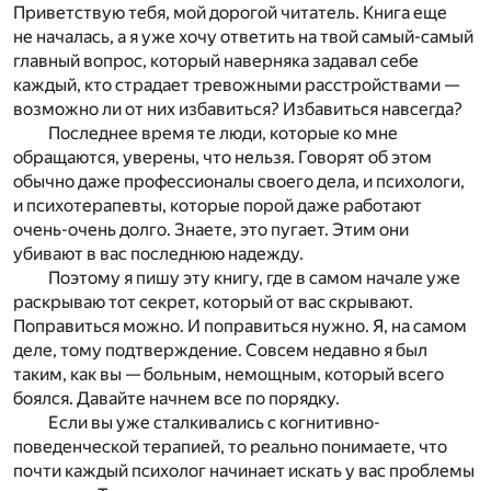
Приветствую тебя, мой дорогой читатель. Книга еще
не началась, а я уже хочу ответить на твой самый-самый
главный вопрос, который наверняка задавал себе
каждый, кто страдает тревожными расстройствами —
возможно ли от них избавиться? Избавиться навсегда?
Последнее время те люди, которые ко мне
обращаются, уверены, что нельзя. Говорят об этом
обычно даже профессионалы своего дела, и психологи,
и психотерапевты, которые порой даже работают
очень-очень долго. Знаете, это пугает. Этим они
убивают в вас последнюю надежду.
Поэтому я пишу эту книгу, где в самом начале уже
раскрываю тот секрет, который от вас скрывают.
Поправиться можно. И поправиться нужно. Я, на самом
деле, тому подтверждение. Совсем недавно я был
таким, как вы — больным, немощным, который всего
боялся. Давайте начнем все по порядку.
Если вы уже сталкивались с когнитивно-
поведенческой терапией, то реально понимаете, что
почти каждый психолог начинает искать у вас проблемы