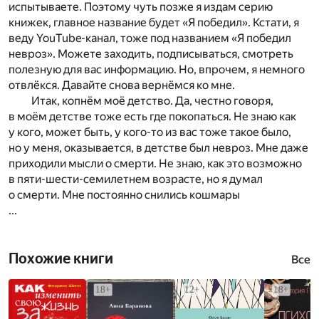
испытываете. Поэтому чуть позже я издам серию
книжек, главное название будет «Я победил». Кстати, я
веду YouTube-канал, тоже под названием «Я победил
невроз». Можете заходить, подписываться, смотреть
полезную для вас информацию. Но, впрочем, я немного
отвлёкся. Давайте снова вернёмся ко мне.
Итак, копнём моё детство. Да, честно говоря,
в моём детстве тоже есть где покопаться. Не знаю как
у кого, может быть, у кого-то из вас тоже такое было,
но у меня, оказывается, в детстве был невроз. Мне даже
приходили мысли о смерти. Не знаю, как это возможно
в пяти-шести-семилетнем возрасте, но я думал
о смерти. Мне постоянно снились кошмары
...
Похожие книги
Все