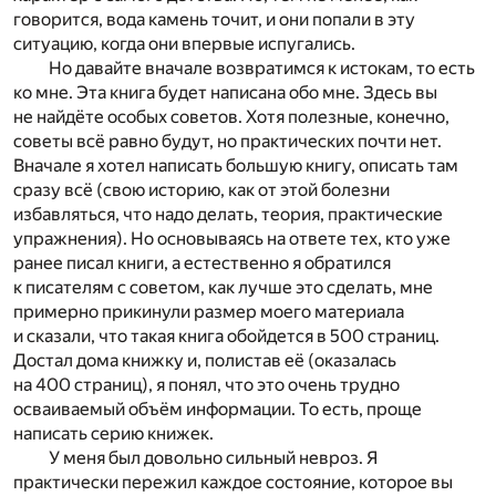
говорится, вода камень точит, и они попали в эту
ситуацию, когда они впервые испугались.
Но давайте вначале возвратимся к истокам, то есть
ко мне. Эта книга будет написана обо мне. Здесь вы
не найдёте особых советов. Хотя полезные, конечно,
советы всё равно будут, но практических почти нет.
Вначале я хотел написать большую книгу, описать там
сразу всё (свою историю, как от этой болезни
избавляться, что надо делать, теория, практические
упражнения). Но основываясь на ответе тех, кто уже
ранее писал книги, а естественно я обратился
к писателям с советом, как лучше это сделать, мне
примерно прикинули размер моего материала
и сказали, что такая книга обойдется в 500 страниц.
Достал дома книжку и, полистав её (оказалась
на 400 страниц), я понял, что это очень трудно
осваиваемый объём информации. То есть, проще
написать серию книжек.
У меня был довольно сильный невроз. Я
практически пережил каждое состояние, которое вы