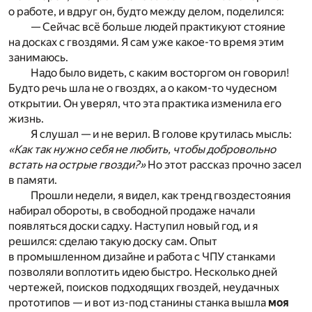
о работе, и вдруг он, будто между делом, поделился:
— Сейчас всё больше людей практикуют стояние
на досках с гвоздями. Я сам уже какое-то время этим
занимаюсь.
Надо было видеть, с каким восторгом он говорил!
Будто речь шла не о гвоздях, а о каком-то чудесном
открытии. Он уверял, что эта практика изменила его
жизнь.
Я слушал — и не верил. В голове крутилась мысль:
«Как так нужно себя не любить, чтобы добровольно
встать на острые гвозди?»
Но этот рассказ прочно засел
в памяти.
Прошли недели, я видел, как тренд гвоздестояния
набирал обороты, в свободной продаже начали
появляться доски садху. Наступил новый год, и я
решился: сделаю такую доску сам. Опыт
в промышленном дизайне и работа с ЧПУ станками
позволяли воплотить идею быстро. Несколько дней
чертежей, поисков подходящих гвоздей, неудачных
прототипов — и вот из-под станины станка вышла
моя