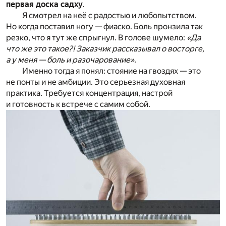
первая доска садху
.
Я смотрел на неё с радостью и любопытством.
Но когда поставил ногу — фиаско. Боль пронзила так
резко, что я тут же спрыгнул. В голове шумело:
«Да
что же это такое?! Заказчик рассказывал о восторге,
а у меня — боль и разочарование».
Именно тогда я понял: стояние на гвоздях — это
не понты и не амбиции. Это серьезная духовная
практика. Требуется концентрация, настрой
и готовность к встрече с самим собой.