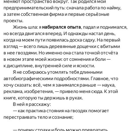
меняют пространство вокруг. Так родился мой
предпринимательский путь: сначала работа по найму,
а затем собственная фирма и первые серьёзные
проекты.
Жизнь шла: я
набирался опыта
, падал и поднимался,
но всегда двигался вперед. И однажды настал день,
когда на моем пути появилась доска садху. На первый
взгляд — всего лишь деревянные дощечки с вбитыми
в нее гвоздями. Но именно она стала точкой отсчёта
в новом этапе моей жизни: от сомнения и боли —
к дисциплине, внутренней силе и ясности.
Я не собираюсь утомлять тебя длинными
автобиографическими подробностями. Главное, что
хочу сказать: всё, чем я занимался раньше — наука,
реклама, изобретения, — привело меня сюда. К этой
книге, которую ты держишь в руках.
В ней я расскажу:
— как практика стояния на гвоздях помогает
перестраивать тело и сознание;
— почему страхи и боль можно превратить