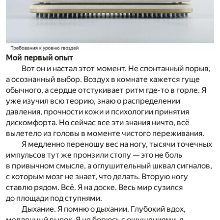
Мой первый опыт
Вот он и настал этот момент. Не спонтанный порыв,
а осознанный выбор. Воздух в комнате кажется гуще
обычного, а сердце отстукивает ритм где-то в горле. Я
уже изучил всю теорию, знаю о распределении
давления, прочности кожи и психологии принятия
дискомфорта. Но сейчас все эти знания ничто, всё
вылетело из головы в моменте чистого переживания.
Я медленно переношу вес на ногу, тысячи точечных
импульсов тут же пронзили стопу — это не боль
в привычном смысле, а оглушительный шквал сигналов,
с которым мозг не знает, что делать. Вторую ногу
ставлю рядом. Всё. Я на доске. Весь мир сузился
до площади под ступнями.
Дыхание. Я помню о дыхании. Глубокий вдох,
медленный выдох. Я не борюсь с ощущениями, я