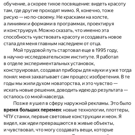
обучение, а скорее тихое посвящение: видеть красоту
там, где другие проходят мимо. Я, конечно, тоже
рисую — но по-своему. Не красками на холсте,
а линиями и формами в программах, проектируя
и конструируя. Можно сказать, что именно эта
способность чувствовать красоту и создавать новое
стала для меня главным наследием от отца.
Мой трудовой путь стартовал еще в 1995 году,
в научно-исследовательском институте. Я работал
в отделе экспериментальных установок,
конструировал, создавал приборы для науки и уже тогда
понял: меня захватывает сам процесс изобретения. В те
годы мы жили духом новаторства, и это чувство —
искать новые решения, доводить идею до результата —
осталось со мной навсегда.
Позже я ушел в сферу наружной рекламы. Это было
время больших перемен
: новые технологии, плоттеры,
ЧПУ станки, первые световые конструкции и неон. Я
видел, как идеи превращаются в живые объекты,
и чувствовал, что могу создавать вещи, которые