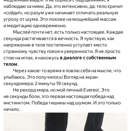
наблюдаю за ними. Да, это интенсивно, да, тело кричит
«сойди!», но разум уже начинает отличать реальную
угрозу от шума. Это похоже на мощнейший массаж
и медитацию одновременно.
Мыслей почти нет, есть только настоящее. Каждая
секунда растягивается в вечность. Я чувствую, как
напряжение в теле постепенно уступает место
странному чувству покоя и уверенности. Я не просто
стою на иглах, я нахожусь
в диалоге с собственным
телом
.
Через какое-то время я ловлю себя на мысли, что
улыбаюсь. Это получилось! Взгляд на экран
секундомера: 2 минуты 19 секунд.
Не рекорд мира, но мой личный Everest. Это
не секунды боли, это первая настоящая победа над
инстинктом. Победа тишины над шумом. И это только
начало.