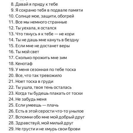
Давай я приду к тебе
Я сохраню тебя в подвале памяти
Солнце мое, защити, обогрей
Все мы немного странные
Ты уехала, я остался
Что тянусь я к тебе — не кори
Ты не дашь мне кануть в бездну
Если мне не достанет веры
Ты мой свет
Сколько прожить мне зим
Кенотаф
У меня сезонная по тебе тоска
Все, что так тревожило
Ноет тоска в груди
Ты ушла, твоя тень осталась
Когда ты будешь плакать от тоски
Не забудь меня
Если умеешь — плачь
Есть в этой серости что-то унылое
Вспомни обо мне мой добрый друг
Здравствуй, мой милый друг
Не грусти и не хмурь свои брови