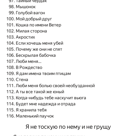
Тайный чердак
Мышонок
Голубой вагон
Мой добрый друг
Кошка по имени Ветер
Милая сторона
Акростих
Если хочешь меня убей
Почему же они не спят
Бескрылая бабочка
Люби меня…
В Рождество
Я дам имена твоим птицам
Стена
Люби меня болью своей необузданной
А ты все такой же юный
Когда-нибудь тебе наскучит вьюга
Будет мне надежда и отрада
Я хранила тебя
Маленький паучок
Я не тоскую по нему и не грущу