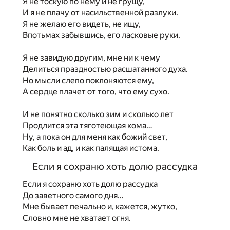
Я не тоскую по нему и не грущу,
И я не плачу от насильственной разлуки.
Я не желаю его видеть, не ищу,
Впотьмах забывшись, его ласковые руки.
Я не завидую другим, мне ни к чему
Делиться праздностью расшатанного духа.
Но мысли слепо поклоняются ему,
А сердце плачет от того, что ему сухо.
И не понятно сколько зим и сколько лет
Продлится эта тяготеющая кома…
Ну, а пока он для меня как божий свет,
Как боль и ад, и как палящая истома.
Если я сохраню хоть долю рассудка
Если я сохраню хоть долю рассудка
До заветного самого дня…
Мне бывает печально и, кажется, жутко,
Словно мне не хватает огня.