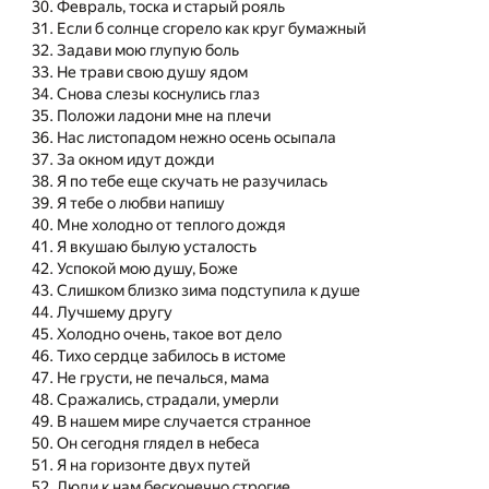
Февраль, тоска и старый рояль
Если б солнце сгорело как круг бумажный
Задави мою глупую боль
Не трави свою душу ядом
Снова слезы коснулись глаз
Положи ладони мне на плечи
Нас листопадом нежно осень осыпала
За окном идут дожди
Я по тебе еще скучать не разучилась
Я тебе о любви напишу
Мне холодно от теплого дождя
Я вкушаю былую усталость
Успокой мою душу, Боже
Слишком близко зима подступила к душе
Лучшему другу
Холодно очень, такое вот дело
Тихо сердце забилось в истоме
Не грусти, не печалься, мама
Сражались, страдали, умерли
В нашем мире случается странное
Он сегодня глядел в небеса
Я на горизонте двух путей
Люди к нам бесконечно строгие