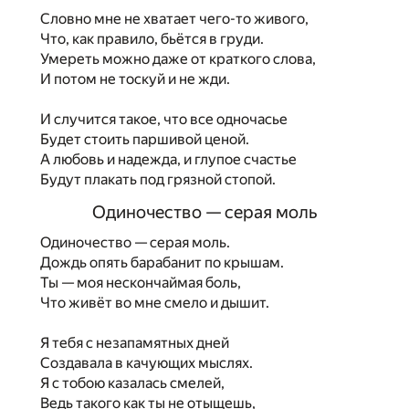
Словно мне не хватает чего-то живого,
Что, как правило, бьётся в груди.
Умереть можно даже от краткого слова,
И потом не тоскуй и не жди.
И случится такое, что все одночасье
Будет стоить паршивой ценой.
А любовь и надежда, и глупое счастье
Будут плакать под грязной стопой.
Одиночество — серая моль
Одиночество — серая моль.
Дождь опять барабанит по крышам.
Ты — моя нескончаймая боль,
Что живёт во мне смело и дышит.
Я тебя с незапамятных дней
Создавала в качующих мыслях.
Я с тобою казалась смелей,
Ведь такого как ты не отыщешь,