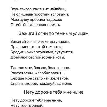
Ведь такого как ты не найдёшь,
Не опишешь простыми словами,
Мою душу пробила на дрожь
О тебе бесконечная память.
Зажигай огни по темным улицам
Зажигай огни по темным улицам,
Прячь меня от этой темноты.
Бродит ночь проулками, сутулится.
Дремлют беспризорные коты.
Тяжело мне, боязно, болезненно.
Рвутся вены, жалобно звеня…
Сердце моё стало как железное.
Спрячь скорей, пожалуйста, меня.
Нету дороже тебя мне ныне
Нету дороже тебя мне ныне,
Нету тебя родней.