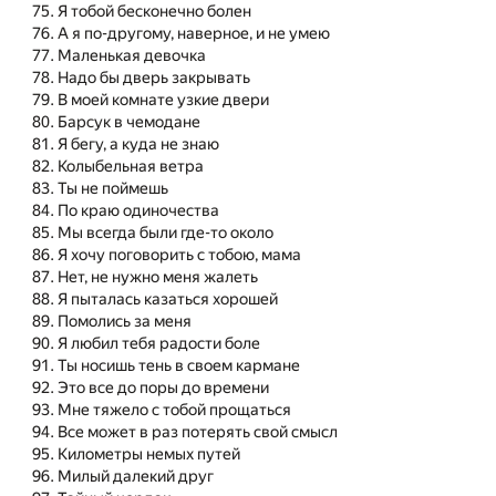
Я тобой бесконечно болен
А я по-другому, наверное, и не умею
Маленькая девочка
Надо бы дверь закрывать
В моей комнате узкие двери
Барсук в чемодане
Я бегу, а куда не знаю
Колыбельная ветра
Ты не поймешь
По краю одиночества
Мы всегда были где-то около
Я хочу поговорить с тобою, мама
Нет, не нужно меня жалеть
Я пыталась казаться хорошей
Помолись за меня
Я любил тебя радости боле
Ты носишь тень в своем кармане
Это все до поры до времени
Мне тяжело с тобой прощаться
Все может в раз потерять свой смысл
Километры немых путей
Милый далекий друг