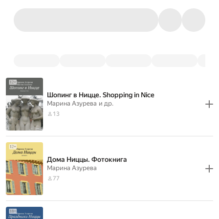
Шопинг в Ницце. Shopping in Nice
Марина Азурева
и др.
13
Дома Ниццы. Фотокнига
Марина Азурева
77