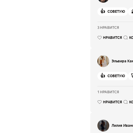
👍
СОВЕТУЮ
3 НРАВИТСЯ
НРАВИТСЯ
К
Эльвира Ка
👍
СОВЕТУЮ
1 НРАВИТСЯ
НРАВИТСЯ
К
Лилия Иван