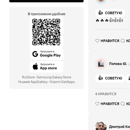
👍
СОВЕТУЮ
В приложении удобнее
🔥🔥🔥👍👍👍
НРАВИТСЯ
К
Попова Ю.
RuStore
·
Samsung Galaxy Store
👍
СОВЕТУЮ
Huawei AppGallery
·
Xiaomi GetApps
4 НРАВИТСЯ
НРАВИТСЯ
К
Дмитрий Ки