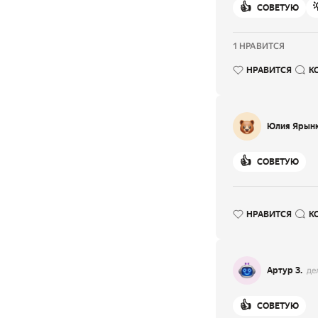
👍
СОВЕТУЮ
1 НРАВИТСЯ
НРАВИТСЯ
К
Юлия Ярын
👍
СОВЕТУЮ
НРАВИТСЯ
К
Артур З.
де
👍
СОВЕТУЮ