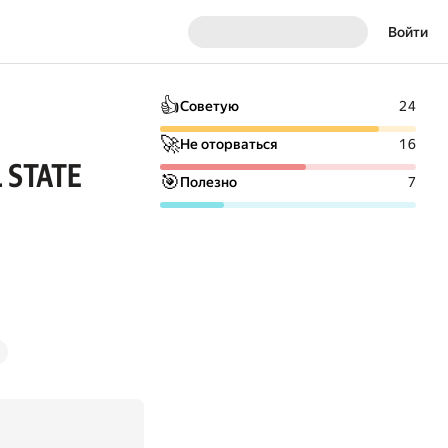
Войти
👍
Советую
24
🚀
Не оторваться
16
L STATE
🎯
Полезно
7