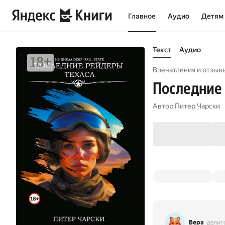
Главное
Аудио
Детям
Текст
Аудио
Впечатления и отзывы
Последние 
Автор
Питер Чарски
Вера
делит