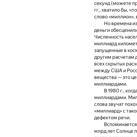
секунд (можете пр
гг., хватило бы, 
слово «миллион», 
Но времена из
деньги обесценили
Численность насел
миллиард километр
запущенные в кос
другим расчетам 
всех скрытых рас
между США и Росс
вещества — это це
миллиардами.
В 1980 г., ко
миллиардами. Мил
слова звучат похо
«миллиард» с тако
дефектом речи.
Вспоминается 
млрд лет Солнце п