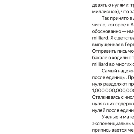
девятью нулями; тр
миллионов), что за
Так принято в
число, которое в 
обоснованно — им
milliard. Я с дет
выпущенная в Герм
Отправить письмо 
бакалею ходили с 
milliard во многи
Самый надежны
после единицы. Пр
нуля разделяют пр
1,000,000,000,000
Сталкиваясь с чис
нуля в них содержи
нулей после едини
Ученые и мате
экспоненциальным
приписывается ме