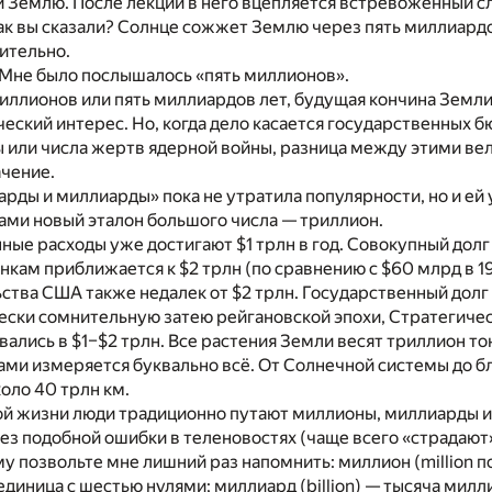
и Землю. После лекции в него вцепляется встревоженный с
ак вы сказали? Солнце сожжет Землю через пять миллиард
ительно.
 Мне было послышалось «пять миллионов».
миллионов или пять миллиардов лет, будущая кончина Земл
ческий интерес. Но, когда дело касается государственных 
ы или числа жертв ядерной войны, разница между этими в
ачение.
рды и миллиарды» пока не утратила популярности, но и ей
рами новый эталон большого числа —
триллион
.
ые расходы уже достигают $1 трлн в год. Совокупный дол
нкам приближается к $2 трлн (по сравнению с $60 млрд в 19
тва США также недалек от $2 трлн. Государственный долг 
чески сомнительную затею рейгановской эпохи, Стратегич
вались в $1–$2 трлн. Все растения Земли весят триллион то
ами измеряется буквально всё. От Солнечной системы до 
коло 40 трлн км.
й жизни люди традиционно путают миллионы, миллиарды и 
ез подобной ошибки в теленовостях (чаще всего «страдают
у позвольте мне лишний раз напомнить: миллион (million п
 единица с шестью нулями; миллиард (billion) — тысяча милл