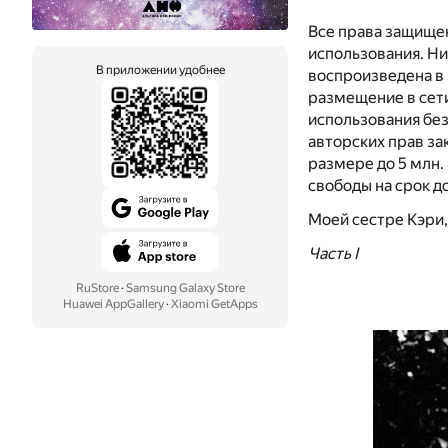
Все права защище
использования. Ни
В приложении удобнее
воспроизведена в 
размещение в сети
использования бе
авторских прав з
размере до 5 млн.
свободы на срок до 
Моей сестре Кэри,
Часть I
RuStore
·
Samsung Galaxy Store
Huawei AppGallery
·
Xiaomi GetApps