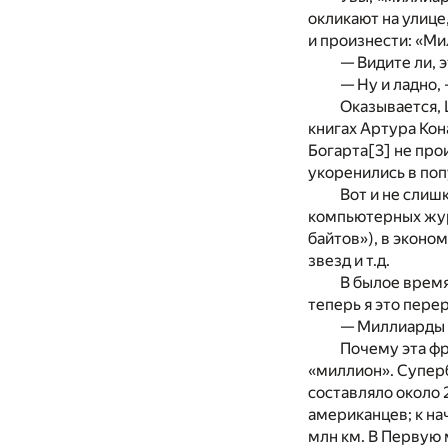
окликают на улице
и произнести: «М
— Видите ли, э
— Ну и ладно,
Оказывается, 
книгах Артура Ко
Богарта
[3]
не прои
укоренились в поп
Вот и не сли
компьютерных журн
байтов»), в эконо
звезд и т.д.
В былое время
теперь я это перер
— Миллиарды 
Почему эта фр
«миллион». Супер
составляло около 
американцев; к на
млн км. В Первую 