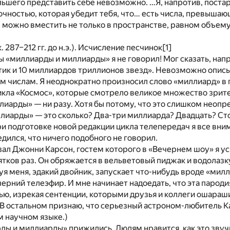
льшего представить себе невозможно. …Я, напротив, постар
чностью, которая убедит тебя, что… есть числа, превышаю
 можно вместить не только в пространстве, равном объему
 287–212 гг. до н.э.). Исчисление песчинок
[1]
ы «миллиарды и миллиарды» я не говорил! Мог сказать, нап
ик и 10 миллиардов триллионов звезд». Невозможно описы
им числам. Я неоднократно произносил слово «миллиард» в
икла «Космос», которые смотрело великое множество зрит
иарды» — ни разу. Хотя бы потому, что это слишком неопр
лиарды» — это сколько? Два-три миллиарда? Двадцать? Ст
и подготовке новой редакции цикла телепередач я все вни
дился, что ничего подобного не говорил.
зал Джонни Карсон, гостем которого в «Вечернем шоу» я у
ятков раз. Он обряжается в вельветовый пиджак и водолазк
уя меня, эдакий двойник, запускает что-нибудь вроде «мил
ерний телеэфир. И мне начинает надоедать, что эта парод
ю, изрекая сентенции, которыми друзья и коллеги ошараш
В остальном признаю, что серьезный астроном-любитель К
м научном языке.)
ды и миллиарды» прижились. Людям нравится, как это звучи