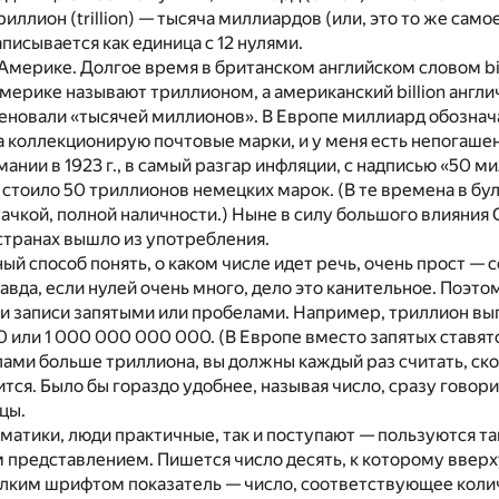
иллион (trillion) — тысяча миллиардов (или, это то же само
писывается как единица с 12 нулями.
 Америке. Долгое время в британском английском словом bi
Америке называют триллионом, а американский billion англ
еновали «тысячей миллионов». В Европе миллиард обознач
ства коллекционирую почтовые марки, и у меня есть непогаше
ании в 1923 г., в самый разгар инфляции, с надписью «50 м
стоило 50 триллионов немецких марок. (В те времена в бу
тачкой, полной наличности.) Ныне в силу большого влияния
х странах вышло из употребления.
й способ понять, о каком числе идет речь, очень прост — с
авда, если нулей очень много, дело это канительное. Поэто
и записи запятыми или пробелами. Например, триллион выг
 или 1 000 000 000 000. (В Европе вместо запятых ставятс
лами больше триллиона, вы должны каждый раз считать, ско
тся. Было бы гораздо удобнее, называя число, сразу говори
цы.
матики, люди практичные, так и поступают — пользуются т
 представлением. Пишется число десять, к которому вверх
лким шрифтом показатель — число, соответствующее коли