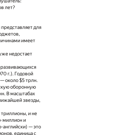
лушатель:
ов лет?
и представляет для
бюджетов,
еличинами имеет
 уже недостает
г развивающихся
70 г.). Годовой
— около $5 трлн.
ескую оборонную
нн. В масштабах
ближайшей звезды,
триллионы, и не
» миллион и
о-английски) — это
ионов, единица с