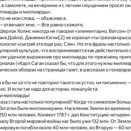
, в самолете, на вечеринке и с легким смущением просят о
иллиарды и миллиарды».
то не мои слова, — объясняю я.
 — отвечают мне. — Все равно скажите.
Шерлок Холмс никогда не говорил «элементарно, Ватсон» (
нана Дойла), Джимми Кэгни
[2]
не изрекал «ты грязная крыса
зносил «сыграй это еще раз, Сэм». Но эти фразы настолько
улярной культуре, что воспринимаются как действительно с
шком удачное выражение про миллиарды по-прежнему прип
алах («Карл Саган сказал бы, что для этого нужны милли
мических обзорах на страницах газет, в рассказах о гонорар
 я бы ни за что не повторил такого ни устно, ни письменно —
ос. И если так надо для истории, пожалуйста:
и миллиарды!
аза стала настолько популярной? Когда-то символом больш
богатеи были миллионерами. Население Земли во времена
250 млн человек. Конвент 1787 г. дал Конституцию четыре
чалу Второй мировой войны нас было уже 132 млн. От Земли
мировую погибли около 40 млн человек, во Вторую — 60 млн