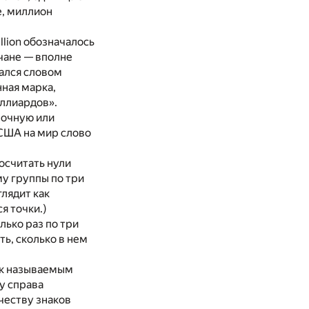
е, миллион
llion обозначалось
ичане — вполне
ался словом
нная марка,
иллиардов».
лочную или
 США на мир слово
осчитать нули
му группы по три
лядит как
я точки.)
лько раз по три
ть, сколько в нем
ак называемым
у справа
честву знаков