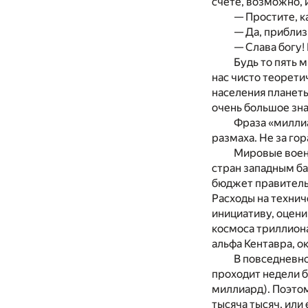
счете, возможно, 
— Простите, к
— Да, приблиз
— Слава богу!
Будь то пять 
нас чисто теорети
населения планет
очень большое зн
Фраза «миллиа
размаха. Не за го
Мировые военн
стран западным ба
бюджет правительс
Расходы на техни
инициативу, оцени
космоса триллион
альфа Кентавра, о
В повседневно
проходит недели б
миллиард). Поэтом
тысяча тысяч, или