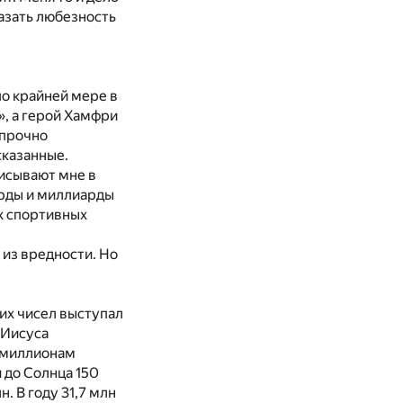
казать любезность
по крайней мере в
», а герой Хамфри
 прочно
ка­занные.
исывают мне в
арды и миллиарды
ах спортивных
 из вредности. Но
их чисел выступал
 Иисуса
м миллионам
 до Солнца 150
. В году 31,7 млн