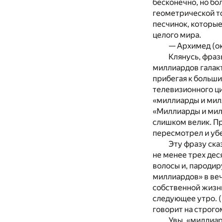
бесконечно, но бо
геометрической то
песчинок, которые
целого мира.
— Архимед (ок.
К
лянусь, фраз
миллиардов галакт
прибегая к больш
телевизионного ц
«миллиарды и милл
«Миллиарды и мил
слишком велик. Пр
пересмотрел и убе
Эту фразу ска
не менее трех дес
волосы и, пародир
миллиардов» в веч
собственной жизнь
следующее утро. (
говорит на строго
Увы, «миллиар