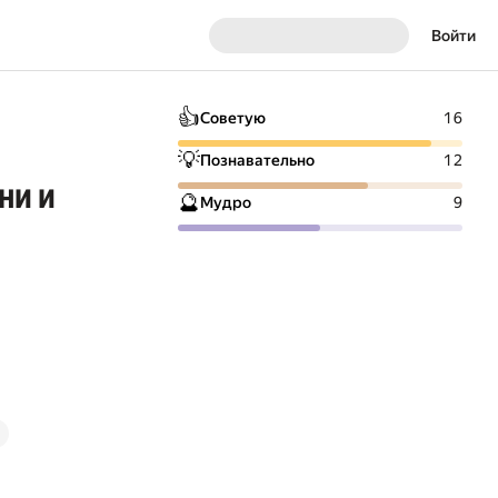
Войти
👍
Советую
16
💡
Познавательно
12
ни и
🔮
Мудро
9