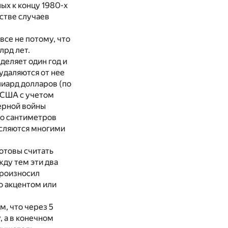
ых к концу 1980-х
нстве случаев
овсе не потому, что
лрд лет.
деляет один год и
удаляются от нее
иард долларов (по
 США с учетом
ерной войны
ко сантиметров
исляются многими
готовы считать
ду тем эти два
произносил
о акцентом или
м, что через 5
, а в конечном