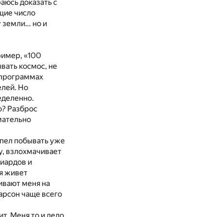
аюсь доказать с
щие число
 земли… но и
ример, «100
вать космос, не
 программах
елей. Но
еделенно.
о? Разброс
мательно
спел побывать уже
у, взлохмачивает
лиардов и
ия живет
ивают меня на
арсон чаще всего
т. Меня то и дело