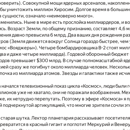
оверить). Совокупной мощи ядерных арсеналов, накопленн
чтобы уничтожить миллион Хиросим. Долгое время в больши
в сущности, означало «неимоверно много».
менились. Ныне в мире есть прослойка
миллиардеров
, и в
сь. Возраст Земли, по общему признанию, составляет 4,6 м
ения давно превысила 6 млрд. Два ваших дня рождения раз
ов (Земля движется вокруг Солнца гораздо быстрее, чем 
мос «Вояджеры»). Четыре бомбардировщика В-2 стоят милл
два и даже четыре миллиарда). Годовой оборонный бюджет
ходов превышает $300 млрд. В случае полномасштабной яд
ией сразу же погибнут около миллиарда человек. Несколь
почка из миллиарда атомов. Звезды и галактики также исч
гда начался телевизионный показ цикла «Космос», люди были 
лионов уже не хватало, они не поражали воображения. Меж
же, их нетрудно перепутать. Поэтому в эфире «Космоса» я 
й подчеркнутой артикуляцией, что многие зрители сочли эт
старая шутка. Лектор планетария рассказывает посетителя
ревратится в красный гигант и поглотит Меркурий и Венеру