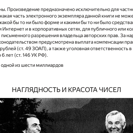
ны. Произведение предназначено исключительно для частн
какая часть электронного экземпляра данной книги не мож
какой бы то ни было форме и какими бы то ни было средств
 Интернет и в корпоративных сетях, для публичного или к
з письменного разрешения владельца авторских прав. За н
аконодательством предусмотрена выплата компенсации пра
 рублей (ст. 49 ЗОАП), а также уголовная ответственность 
6 лет (ст. 146 УК РФ).
 одной из шести миллиардов
НАГЛЯДНОСТЬ И КРАСОТА ЧИСЕЛ