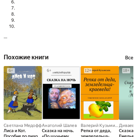
...
Похожие книги
Все
Светлана Медофф
Анатолий Шалев
Валерий Кузьминов
Диваев 
Лиса и Кот.
Сказка на ночь.
Репка от деда,
Сказка о
Пособие по пиару
«По щучьему
земледельца-
Емельян