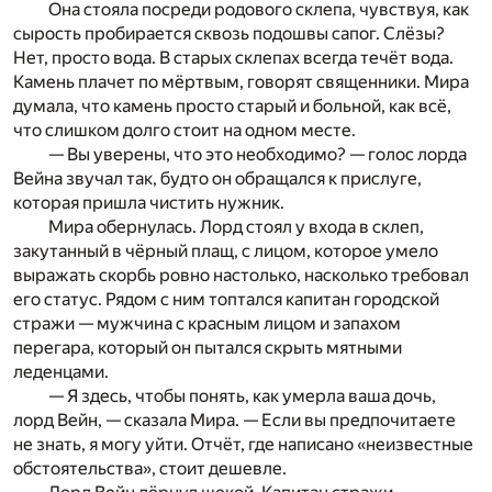
Она стояла посреди родового склепа, чувствуя, как
сырость пробирается сквозь подошвы сапог. Слёзы?
Нет, просто вода. В старых склепах всегда течёт вода.
Камень плачет по мёртвым, говорят священники. Мира
думала, что камень просто старый и больной, как всё,
что слишком долго стоит на одном месте.
— Вы уверены, что это необходимо? — голос лорда
Вейна звучал так, будто он обращался к прислуге,
которая пришла чистить нужник.
Мира обернулась. Лорд стоял у входа в склеп,
закутанный в чёрный плащ, с лицом, которое умело
выражать скорбь ровно настолько, насколько требовал
его статус. Рядом с ним топтался капитан городской
стражи — мужчина с красным лицом и запахом
перегара, который он пытался скрыть мятными
леденцами.
— Я здесь, чтобы понять, как умерла ваша дочь,
лорд Вейн, — сказала Мира. — Если вы предпочитаете
не знать, я могу уйти. Отчёт, где написано «неизвестные
обстоятельства», стоит дешевле.