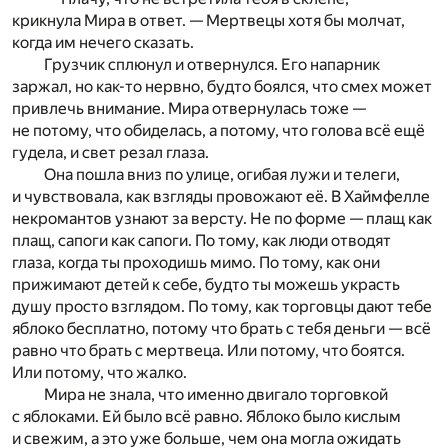
крикнула Мира в ответ. — Мертвецы хотя бы молчат,
когда им нечего сказать.
Грузчик сплюнул и отвернулся. Его напарник
заржал, но как-то нервно, будто боялся, что смех может
привлечь внимание. Мира отвернулась тоже —
не потому, что обиделась, а потому, что голова всё ещё
гудела, и свет резал глаза.
Она пошла вниз по улице, огибая лужи и телеги,
и чувствовала, как взгляды провожают её. В Хаймфелле
некромантов узнают за версту. Не по форме — плащ как
плащ, сапоги как сапоги. По тому, как люди отводят
глаза, когда ты проходишь мимо. По тому, как они
прижимают детей к себе, будто ты можешь украсть
душу просто взглядом. По тому, как торговцы дают тебе
яблоко бесплатно, потому что брать с тебя деньги — всё
равно что брать с мертвеца. Или потому, что боятся.
Или потому, что жалко.
Мира не знала, что именно двигало торговкой
с яблоками. Ей было всё равно. Яблоко было кислым
и свежим, а это уже больше, чем она могла ожидать