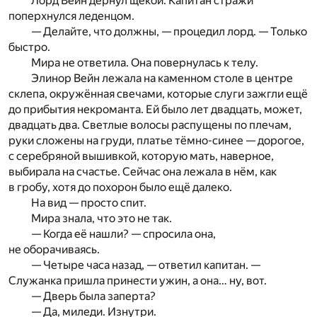
Лорд Вейн дёрнул щекой. Капитан стражи
поперхнулся леденцом.
— Делайте, что должны, — процедил лорд. — Только
быстро.
Мира не ответила. Она повернулась к телу.
Элинор Вейн лежала на каменном столе в центре
склепа, окружённая свечами, которые слуги зажгли ещё
до прибытия некроманта. Ей было лет двадцать, может,
двадцать два. Светлые волосы распущены по плечам,
руки сложены на груди, платье тёмно-синее — дорогое,
с серебряной вышивкой, которую мать, наверное,
выбирала на счастье. Сейчас она лежала в нём, как
в гробу, хотя до похорон было ещё далеко.
На вид — просто спит.
Мира знала, что это не так.
— Когда её нашли? — спросила она,
не оборачиваясь.
— Четыре часа назад, — ответил капитан. —
Служанка пришла принести ужин, а она… ну, вот.
— Дверь была заперта?
— Да, миледи. Изнутри.