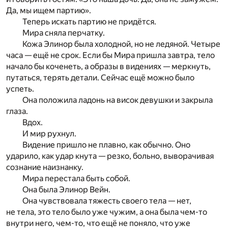
Да, мы ищем партию».
Теперь искать партию не придётся.
Мира сняла перчатку.
Кожа Элинор была холодной, но не ледяной. Четыре
часа — ещё не срок. Если бы Мира пришла завтра, тело
начало бы коченеть, а образы в видениях — меркнуть,
путаться, терять детали. Сейчас ещё можно было
успеть.
Она положила ладонь на висок девушки и закрыла
глаза.
Вдох.
И мир рухнул.
Видение пришло не плавно, как обычно. Оно
ударило, как удар кнута — резко, больно, выворачивая
сознание наизнанку.
Мира перестала быть собой.
Она была Элинор Вейн.
Она чувствовала тяжесть своего тела — нет,
не тела, это тело было уже чужим, а она была чем-то
внутри него, чем-то, что ещё не поняло, что уже