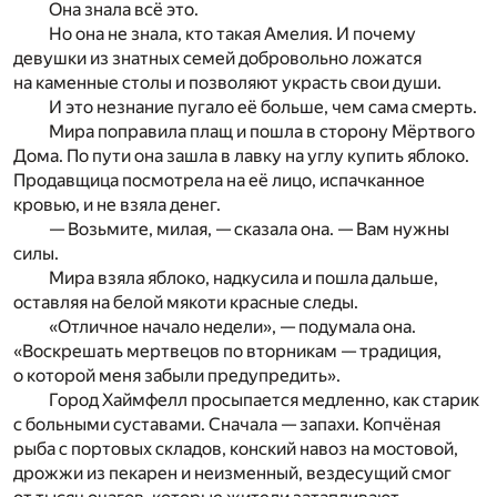
Она знала всё это.
Но она не знала, кто такая Амелия. И почему
девушки из знатных семей добровольно ложатся
на каменные столы и позволяют украсть свои души.
И это незнание пугало её больше, чем сама смерть.
Мира поправила плащ и пошла в сторону Мёртвого
Дома. По пути она зашла в лавку на углу купить яблоко.
Продавщица посмотрела на её лицо, испачканное
кровью, и не взяла денег.
— Возьмите, милая, — сказала она. — Вам нужны
силы.
Мира взяла яблоко, надкусила и пошла дальше,
оставляя на белой мякоти красные следы.
«Отличное начало недели», — подумала она.
«Воскрешать мертвецов по вторникам — традиция,
о которой меня забыли предупредить».
Город Хаймфелл просыпается медленно, как старик
с больными суставами. Сначала — запахи. Копчёная
рыба с портовых складов, конский навоз на мостовой,
дрожжи из пекарен и неизменный, вездесущий смог