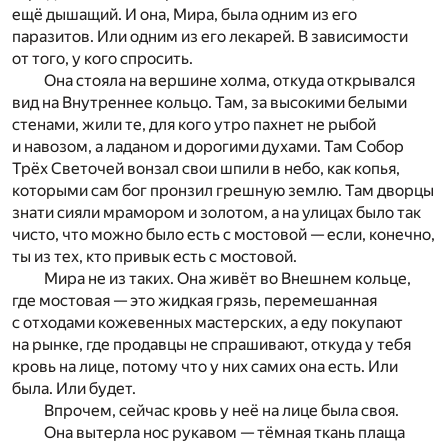
ещё дышащий. И она, Мира, была одним из его
паразитов. Или одним из его лекарей. В зависимости
от того, у кого спросить.
Она стояла на вершине холма, откуда открывался
вид на Внутреннее кольцо. Там, за высокими белыми
стенами, жили те, для кого утро пахнет не рыбой
и навозом, а ладаном и дорогими духами. Там Собор
Трёх Светочей вонзал свои шпили в небо, как копья,
которыми сам бог пронзил грешную землю. Там дворцы
знати сияли мрамором и золотом, а на улицах было так
чисто, что можно было есть с мостовой — если, конечно,
ты из тех, кто привык есть с мостовой.
Мира не из таких. Она живёт во Внешнем кольце,
где мостовая — это жидкая грязь, перемешанная
с отходами кожевенных мастерских, а еду покупают
на рынке, где продавцы не спрашивают, откуда у тебя
кровь на лице, потому что у них самих она есть. Или
была. Или будет.
Впрочем, сейчас кровь у неё на лице была своя.
Она вытерла нос рукавом — тёмная ткань плаща