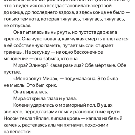
что в видениях она всегда становилась жертвой
до конца, до последнего вздоха, а здесь конца не было —
только темнота, которая тянулась, тянулась, тянулась,
не отпуская.
Она пыталась вынырнуть, но пустота держала
крепко. Она чувствовала, как чужая смерть вплетается
в её собственную память, путает мысли, стирает
границы. На секунду — на одно бесконечное
мгновение — она забыла, кто она.
Мира? Элинор? Какая разница? Обе мёртвые. Обе
пустые.
«Меня зовут Мира», — подумала она. Это была
не мысль. Это был крик.
Она вырвалась.
Мира открыла глаза и упала.
Колени ударились о мраморный пол. В ушах
звенело, перед глазами плыли разноцветные круги.
Носом текла тёплая, липкая кровь — капала на белый
камень, растекаясь алыми пятнами, похожими
на лепестки.