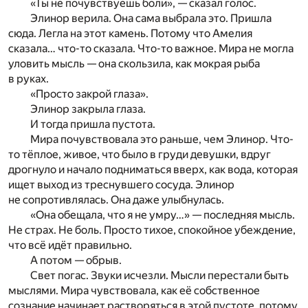
«Ты не почувствуешь боли», — сказал голос.
Элинор верила. Она сама выбрала это. Пришла
сюда. Легла на этот камень. Потому что Амелия
сказала… что-то сказала. Что-то важное. Мира не могла
уловить мысль — она скользила, как мокрая рыба
в руках.
«Просто закрой глаза».
Элинор закрыла глаза.
И тогда пришла пустота.
Мира почувствовала это раньше, чем Элинор. Что-
то тёплое, живое, что было в груди девушки, вдруг
дрогнуло и начало подниматься вверх, как вода, которая
ищет выход из треснувшего сосуда. Элинор
не сопротивлялась. Она даже улыбнулась.
«Она обещала, что я не умру…» — последняя мысль.
Не страх. Не боль. Просто тихое, спокойное убеждение,
что всё идёт правильно.
А потом — обрыв.
Свет погас. Звуки исчезли. Мысли перестали быть
мыслями. Мира чувствовала, как её собственное
сознание начинает растворяться в этой пустоте, потому