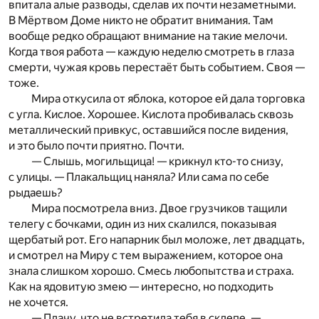
впитала алые разводы, сделав их почти незаметными.
В Мёртвом Доме никто не обратит внимания. Там
вообще редко обращают внимание на такие мелочи.
Когда твоя работа — каждую неделю смотреть в глаза
смерти, чужая кровь перестаёт быть событием. Своя —
тоже.
Мира откусила от яблока, которое ей дала торговка
с угла. Кислое. Хорошее. Кислота пробивалась сквозь
металлический привкус, оставшийся после видения,
и это было почти приятно. Почти.
— Слышь, могильщица! — крикнул кто-то снизу,
с улицы. — Плакальщиц наняла? Или сама по себе
рыдаешь?
Мира посмотрела вниз. Двое грузчиков тащили
телегу с бочками, один из них скалился, показывая
щербатый рот. Его напарник был моложе, лет двадцать,
и смотрел на Миру с тем выражением, которое она
знала слишком хорошо. Смесь любопытства и страха.
Как на ядовитую змею — интересно, но подходить
не хочется.
— Плачу, что не встретила тебя в склепе, —