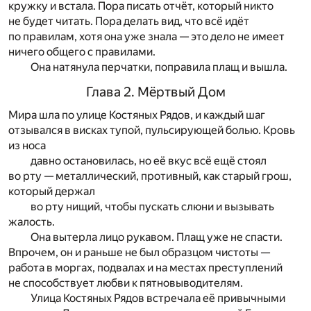
кружку и встала. Пора писать отчёт, который никто
не будет читать. Пора делать вид, что всё идёт
по правилам, хотя она уже знала — это дело не имеет
ничего общего с правилами.
Она натянула перчатки, поправила плащ и вышла.
Глава 2. Мёртвый Дом
Мира шла по улице Костяных Рядов, и каждый шаг
отзывался в висках тупой, пульсирующей болью. Кровь
из носа
давно остановилась, но её вкус всё ещё стоял
во рту — металлический, противный, как старый грош,
который держал
во рту нищий, чтобы пускать слюни и вызывать
жалость.
Она вытерла лицо рукавом. Плащ уже не спасти.
Впрочем, он и раньше не был образцом чистоты —
работа в моргах, подвалах и на местах преступлений
не способствует любви к пятновыводителям.
Улица Костяных Рядов встречала её привычными