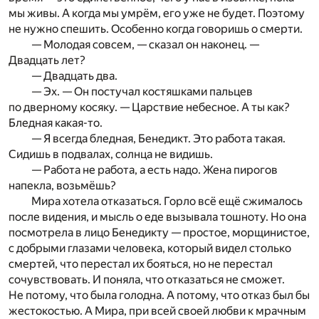
мы живы. А когда мы умрём, его уже не будет. Поэтому
не нужно спешить. Особенно когда говоришь о смерти.
— Молодая совсем, — сказал он наконец. —
Двадцать лет?
— Двадцать два.
— Эх. — Он постучал костяшками пальцев
по дверному косяку. — Царствие небесное. А ты как?
Бледная какая-то.
— Я всегда бледная, Бенедикт. Это работа такая.
Сидишь в подвалах, солнца не видишь.
— Работа не работа, а есть надо. Жена пирогов
напекла, возьмёшь?
Мира хотела отказаться. Горло всё ещё сжималось
после видения, и мысль о еде вызывала тошноту. Но она
посмотрела в лицо Бенедикту — простое, морщинистое,
с добрыми глазами человека, который видел столько
смертей, что перестал их бояться, но не перестал
сочувствовать. И поняла, что отказаться не сможет.
Не потому, что была голодна. А потому, что отказ был бы
жестокостью. А Мира, при всей своей любви к мрачным