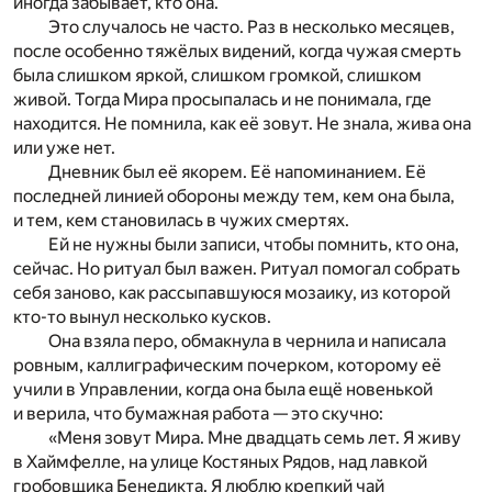
иногда забывает, кто она.
Это случалось не часто. Раз в несколько месяцев,
после особенно тяжёлых видений, когда чужая смерть
была слишком яркой, слишком громкой, слишком
живой. Тогда Мира просыпалась и не понимала, где
находится. Не помнила, как её зовут. Не знала, жива она
или уже нет.
Дневник был её якорем. Её напоминанием. Её
последней линией обороны между тем, кем она была,
и тем, кем становилась в чужих смертях.
Ей не нужны были записи, чтобы помнить, кто она,
сейчас. Но ритуал был важен. Ритуал помогал собрать
себя заново, как рассыпавшуюся мозаику, из которой
кто-то вынул несколько кусков.
Она взяла перо, обмакнула в чернила и написала
ровным, каллиграфическим почерком, которому её
учили в Управлении, когда она была ещё новенькой
и верила, что бумажная работа — это скучно:
«Меня зовут Мира. Мне двадцать семь лет. Я живу
в Хаймфелле, на улице Костяных Рядов, над лавкой
гробовщика Бенедикта. Я люблю крепкий чай