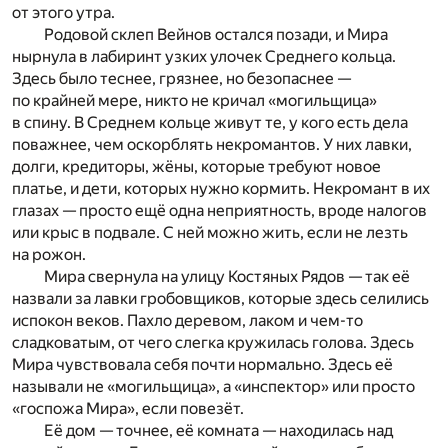
от этого утра.
Родовой склеп Вейнов остался позади, и Мира
нырнула в лабиринт узких улочек Среднего кольца.
Здесь было теснее, грязнее, но безопаснее —
по крайней мере, никто не кричал «могильщица»
в спину. В Среднем кольце живут те, у кого есть дела
поважнее, чем оскорблять некромантов. У них лавки,
долги, кредиторы, жёны, которые требуют новое
платье, и дети, которых нужно кормить. Некромант в их
глазах — просто ещё одна неприятность, вроде налогов
или крыс в подвале. С ней можно жить, если не лезть
на рожон.
Мира свернула на улицу Костяных Рядов — так её
назвали за лавки гробовщиков, которые здесь селились
испокон веков. Пахло деревом, лаком и чем-то
сладковатым, от чего слегка кружилась голова. Здесь
Мира чувствовала себя почти нормально. Здесь её
называли не «могильщица», а «инспектор» или просто
«госпожа Мира», если повезёт.
Её дом — точнее, её комната — находилась над