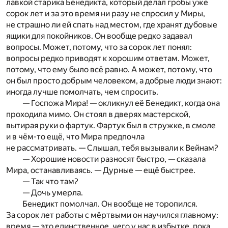
лавкой старика Бенедикта, который делал гробы уже
сорок лет и за это время ни разу не спросил у Миры,
не страшно ли ей спать над местом, где хранят дубовые
ящики для покойников. Он вообще редко задавал
вопросы. Может, потому, что за сорок лет понял:
вопросы редко приводят к хорошим ответам. Может,
потому, что ему было всё равно. А может, потому, что
он был просто добрым человеком, а добрые люди знают:
иногда лучше помолчать, чем спросить.
— Госпожа Мира! — окликнул её Бенедикт, когда она
проходила мимо. Он стоял в дверях мастерской,
вытирая руки о фартук. Фартук был в стружке, в смоле
и в чём-то ещё, что Мира предпочла
не рассматривать. — Слышал, тебя вызывали к Вейнам?
— Хорошие новости разносят быстро, — сказала
Мира, останавливаясь. — Дурные — ещё быстрее.
— Так что там?
— Дочь умерла.
Бенедикт помолчал. Он вообще не торопился.
За сорок лет работы с мёртвыми он научился главному:
время — это единственное, чего у нас в избытке, пока