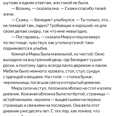
шуткам и едким ответам, жестокой не была.
— Возьму, — сказала она. — Скажи спасибо твоей
жене.
— Скажу. — Бенедикт улыбнулся. — Ты только, это…
не помирай там, ладно? Гробовщик я хороший, но для
своих делаю скидку, так что мне невыгодно.
— Постараюсь, — сказала Мира и пошла вверх
по лестнице, чувствуя, как уголки рта всё-таки
поднимаются в улыбке.
Комната Миры была маленькой, но чистой. Окно
выходило на внутренний двор, где Бенедикт сушил
доски, и поэтому здесь всегда пахло деревом и лаком.
Мебели было немного: кровать, стол, стул, сундук
с одеждой и вещами. На столе — стопка бумаг,
чернильница, погасшая свеча и открытый дневник.
Мира села на стул, положила яблоко на стол и взяла
дневник. Кожаная обложка была потёртой, страницы —
истрёпанными, чернила — выцветшими на первых
страницах и свежими на последних. Она вела этот
дневник уже десять лет. С тех пор, как поняла, что