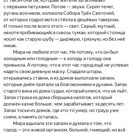
от тысяч очагов, которые жители затапливают
с первыми петухами. Потом — звуки. Скрип телег,
ругань возчиков, колокола Собора Трёх Светочей,
от которых содрогаются стёкла в дешёвых тавернах.
И только после всего этого — свет. Серый, мутный,
нехотя пробивающийся сквозь туман, который столица
носит как старую шубу — дырявую, грязную, но без неё
никак.
Мира не любила этот час. Не потому, что он был
холодным или голодным — к холоду и голоду она
привыкла. А потому, что в этот час город ещё не успевал
надеть свою дневную маску. Спадали шторы,
открывались ставни, и из домов выползали запахи,
которые днём прятали за благовониями и духами. Запах
старого вина из дома судьи, который клялся, что не пьёт.
Запах страха из дома сборщика налогов, который
должен казне больше, чем зарабатывает за десять лет.
Запах тоски из домов, где кто-то умер, но траур уже
сняли, а память осталась.
Мира вдыхала эти запахи и думала о том, что
город — это живой организм, больной, гниющий, но всё