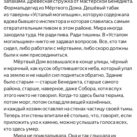
запахами. Древесная стружка от мастерской Бенедикта.
Формальдегид из Мёртвого Дома. Дешёвый табак
из таверны «Усталый могильщик», которую содержала
вдова бывшего инспектора и которая славилась самым
отвратительным пивом в этом районе. Мира иногда
заходила туда. Не ради пива. Ради тишины. В «Усталом
могильщике» никто не задавал вопросов. Все, кто там
сидел, либо работали с мёртвыми, либо скоро должны
были к ним присоединиться.
Мёртвый Дом возвышался в конце улицы, чёрный
и мрачный, как кусок обуглившегося неба, который упал
на землю и не нашёл сил подняться обратно. Здание
было старым — старше Бенедикта, старше самого
района, старше, наверное, даже Собора, хотя вслух
этого никто не говорил. Когда-то здесь была тюрьма,
потом морг, потом склад для вещей казнённых,
и каждый хозяин оставлял на стенах частицу своей тьмы.
Теперь эти стены впитали её столько, что, говорят, если
приложить ухо к камню, можно услышать голоса всех,
кто здесь умер.
Мира не прикладывала. Она и так слышала их