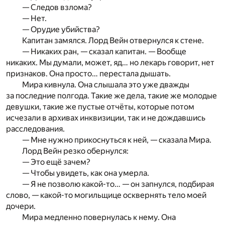
— Следов взлома?
— Нет.
— Орудие убийства?
Капитан замялся. Лорд Вейн отвернулся к стене.
— Никаких ран, — сказал капитан. — Вообще
никаких. Мы думали, может, яд… но лекарь говорит, нет
признаков. Она просто… перестала дышать.
Мира кивнула. Она слышала это уже дважды
за последние полгода. Такие же дела, такие же молодые
девушки, такие же пустые отчёты, которые потом
исчезали в архивах инквизиции, так и не дождавшись
расследования.
— Мне нужно прикоснуться к ней, — сказала Мира.
Лорд Вейн резко обернулся:
— Это ещё зачем?
— Чтобы увидеть, как она умерла.
— Я не позволю какой-то… — он запнулся, подбирая
слово, — какой-то могильщице осквернять тело моей
дочери.
Мира медленно повернулась к нему. Она