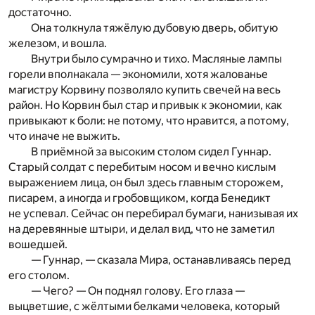
достаточно.
Она толкнула тяжёлую дубовую дверь, обитую
железом, и вошла.
Внутри было сумрачно и тихо. Масляные лампы
горели вполнакала — экономили, хотя жалованье
магистру Корвину позволяло купить свечей на весь
район. Но Корвин был стар и привык к экономии, как
привыкают к боли: не потому, что нравится, а потому,
что иначе не выжить.
В приёмной за высоким столом сидел Гуннар.
Старый солдат с перебитым носом и вечно кислым
выражением лица, он был здесь главным сторожем,
писарем, а иногда и гробовщиком, когда Бенедикт
не успевал. Сейчас он перебирал бумаги, нанизывая их
на деревянные штыри, и делал вид, что не заметил
вошедшей.
— Гуннар, — сказала Мира, останавливаясь перед
его столом.
— Чего? — Он поднял голову. Его глаза —
выцветшие, с жёлтыми белками человека, который