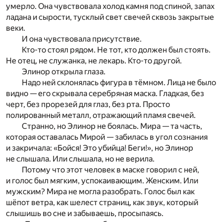
умерло. Она чувствовала холод камня под спиной, запах
ладана и сырости, тусклый свет свечей сквозь закрытые
веки.
И она чувствовала присутствие.
Кто-то стоял рядом. Не тот, кто должен был стоять.
Не отец, не служанка, не лекарь. Кто-то другой.
Элинор открыла глаза.
Надо ней склонялась фигура в тёмном. Лица не было
видно — его скрывала серебряная маска. Гладкая, без
черт, без прорезей для глаз, без рта. Просто
полированный металл, отражающий пламя свечей.
Странно, но Элинор не боялась. Мира — та часть,
которая оставалась Мирой — забилась в угол сознания
и закричала: «Бойся! Это убийца! Беги!», но Элинор
не слышала. Или слышала, но не верила.
Потому что этот человек в маске говорил с ней,
и голос был мягким, успокаивающим. Женским. Или
мужским? Мира не могла разобрать. Голос был как
шёпот ветра, как шелест страниц, как звук, который
слышишь во сне и забываешь, просыпаясь.