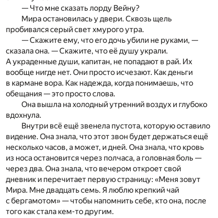
— Что мне сказать лорду Вейну?
Мира остановилась у двери. Сквозь щель
пробивался серый свет хмурого утра.
— Скажите ему, что его дочь убили не руками, —
сказала она. — Скажите, что её душу украли.
А украденные души, капитан, не попадают в рай. Их
вообще нигде нет. Они просто исчезают. Как деньги
в кармане вора. Как надежда, когда понимаешь, что
обещания — это просто слова.
Она вышла на холодный утренний воздух и глубоко
вдохнула.
Внутри всё ещё звенела пустота, которую оставило
видение. Она знала, что этот звон будет держаться ещё
несколько часов, а может, и дней. Она знала, что кровь
из носа остановится через полчаса, а головная боль —
через два. Она знала, что вечером откроет свой
дневник и перечитает первую страницу: «Меня зовут
Мира. Мне двадцать семь. Я люблю крепкий чай
с бергамотом» — чтобы напомнить себе, кто она, после
того как стала кем-то другим.