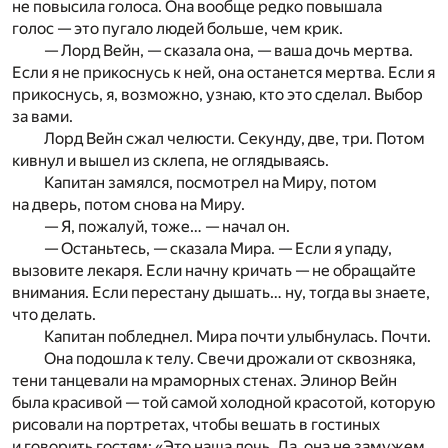
не повысила голоса. Она вообще редко повышала
голос — это пугало людей больше, чем крик.
— Лорд Вейн, — сказала она, — ваша дочь мертва.
Если я не прикоснусь к ней, она останется мертва. Если я
прикоснусь, я, возможно, узнаю, кто это сделал. Выбор
за вами.
Лорд Вейн сжал челюсти. Секунду, две, три. Потом
кивнул и вышел из склепа, не оглядываясь.
Капитан замялся, посмотрел на Миру, потом
на дверь, потом снова на Миру.
— Я, пожалуй, тоже… — начал он.
— Останьтесь, — сказала Мира. — Если я упаду,
вызовите лекаря. Если начну кричать — не обращайте
внимания. Если перестану дышать… ну, тогда вы знаете,
что делать.
Капитан побледнел. Мира почти улыбнулась. Почти.
Она подошла к телу. Свечи дрожали от сквозняка,
тени танцевали на мраморных стенах. Элинор Вейн
была красивой — той самой холодной красотой, которую
рисовали на портретах, чтобы вешать в гостиных
и говорить гостям: «Это наша дочь. Да, она не замужем.