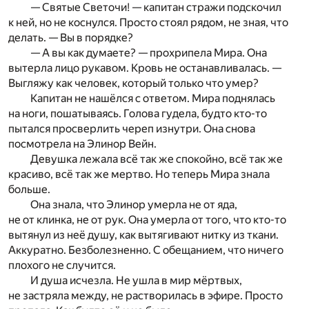
— Святые Светочи! — капитан стражи подскочил
к ней, но не коснулся. Просто стоял рядом, не зная, что
делать. — Вы в порядке?
— А вы как думаете? — прохрипела Мира. Она
вытерла лицо рукавом. Кровь не останавливалась. —
Выгляжу как человек, который только что умер?
Капитан не нашёлся с ответом. Мира поднялась
на ноги, пошатываясь. Голова гудела, будто кто-то
пытался просверлить череп изнутри. Она снова
посмотрела на Элинор Вейн.
Девушка лежала всё так же спокойно, всё так же
красиво, всё так же мертво. Но теперь Мира знала
больше.
Она знала, что Элинор умерла не от яда,
не от клинка, не от рук. Она умерла от того, что кто-то
вытянул из неё душу, как вытягивают нитку из ткани.
Аккуратно. Безболезненно. С обещанием, что ничего
плохого не случится.
И душа исчезла. Не ушла в мир мёртвых,
не застряла между, не растворилась в эфире. Просто