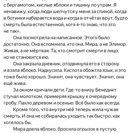
с бергамотом, кислые яблоки и тишину по утрам. Я
ненавижу, когда люди шепчутся у меня за спиной, когда
в ботинки набирается вода и когда в отчётах врут, будто
смерть была естественной, хотя я-то знаю, что это
не так».
Она посмотрела на написанное. Этого было
достаточно. Она вспомнила, кто она. Мира, а не Элинор.
Живая, а не мёртвая. Та, кто смотрит смерти в лицо,
но не становится ею.
Она закрыла дневник, отодвинула его в сторону
и взяла яблоко. Надкусила. Кислота обожгла язык, и это
тоже было хорошо. Значит, она чувствует. Значит, она
ещё жива.
За окном кричали дети. Где-то внизу Бенедикт
стучал молотком, примеряя крышку к очередному
гробу. Пахло деревом и осенью. Всё было как всегда.
Кроме того, что внутри неё теперь жила чужая
смерть. И она не собиралась уходить так быстро, как
хотелось бы.
Мира доела яблоко, бросила огрызок в пустую