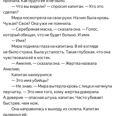
пропала. Как будто её и не было.
— Что вы видели? — спросил капитан. — Кто это
сделал?
Мира посмотрела на свои руки. На них была кровь.
Чужая? Своя? Она уже не помнила.
— Серебряная маска, — сказала она. — Голос,
который обещал, что не будет больно. И имя.
— Имя?
Мира подняла глаза на капитана. В её взгляде
не было страха. Была усталость. Такая глубокая, что она
чувствовала её в костях.
— Амелия, — сказала она. — Жертва назвала
Амелию.
Капитан нахмурился:
— Это имя убийцы?
— Не знаю. — Мира вытерла кровь с лица и натянула
перчатку. — Это имя того, кому жертва доверяла.
А доверие — опасная штука, капитан. Часто убивает
быстрее, чем нож.
Она направилась к выходу из склепа. Капитан
окликнул её: