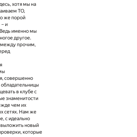
десь, хотя мы на
раиваем ТО,
ло же порой
 – и
 Ведь именно мы
ногое другое.
, между прочим,
еред
я
мы
ся, совершенно
е обладательницы
цевать в клубе с
дые знаменитости
ежде чем их
х сетях. Нам же
, с идеально
е выложить новый
проверки, которые