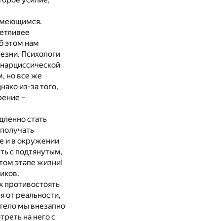
зумеющимся.
четливее
б этом нам
езни. Психологи
 нарциссической
, но все же
ако из-за того,
рение –
едленно стать
 получать
е и в окружении
ть с подтянутым,
том этапе жизни!
иков.
х противостоять
 от реальности,
 тело мы внезапно
треть на него с