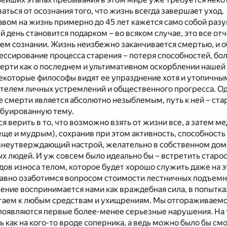
аться от осознания того, что жизнь всегда завершает уход.
авом на жизнь примерно до 45 лет кажется само собой ра
 день становится подарком – во всяком случае, это все от
ем сознании. Жизнь неизбежно заканчивается смертью, и о
ссирование процесса старения – потеря способностей, бол
мерти как о последнем и ультимативном оскорблении нашей
екоторые философы видят ее упразднение хотя и утопичным
елем личных устремлений и общественного прогресса. Одн
 смерти является абсолютно незыблемым, путь к ней – ста
абуированную тему.
ся верить в то, что возможно взять от жизни все, а затем м
еще и мудрым), сохранив при этом активность, способность
знеутверждающий настрой, желательно в собственном дом
 людей. И уж совсем было идеально бы – встретить старос
дов износа телом, которое будет хорошо служить даже на э
авно озаботимся вопросом стоимости лестничных подъемн
ение воспринимается нами как враждебная сила, в попытка
гаем к любым средствам и ухищрениям. Мы отгораживаемся
 появляются первые более-менее серьезные нарушения. На
 как на кого-то вроде соперника, а ведь можно было бы смо