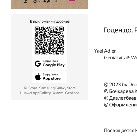
В приложении удобнее
Годен до.
Yael Adler
Genial vital!: W
© 2023 by Droe
RuStore
·
Samsung Galaxy Store
© Бочкарева К.
Huawei AppGallery
·
Xiaomi GetApps
© Давлетбаева
© Оформление
Посвящается 