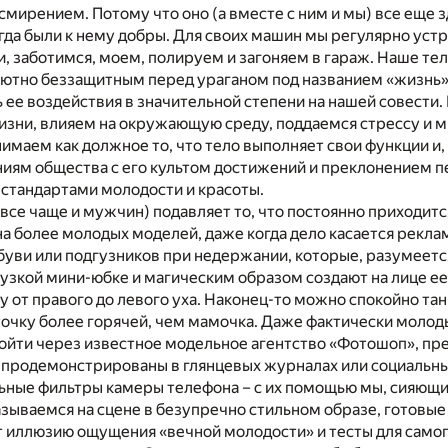
смирением. Потому что оно (а вместе с ним и мы) все еще з
гда были к нему добры. Для своих машин мы регулярно уст
, заботимся, моем, полируем и загоняем в гараж. Наше те
лютно беззащитным перед ураганом под названием «жизнь»
ее воздействия в значительной степени на нашей совести.
зни, влияем на окружающую среду, поддаемся стрессу и м
имаем как должное то, что тело выполняет свои функции и
ниям общества с его культом достижений и преклонением п
стандартами молодости и красоты.
все чаще и мужчин) подавляет то, что постоянно приходитс
а более молодых моделей, даже когда дело касается рекла
буви или подгузников при недержании, которые, разумеет
узкой мини-юбке и магическим образом создают на лице е
 от правого до левого уха. Наконец-то можно спокойно тан
точку более горячей, чем мамочка. Даже фактически моло
ойти через известное модельное агентство «Фотошоп», пр
 продемонстрированы в глянцевых журналах или социальны
ьные фильтры камеры телефона – с их помощью мы, сияющие
азываемся на сцене в безупречно стильном образе, готовы
т иллюзию ощущения «вечной молодости» и тесты для само