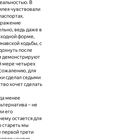
реальностью. В
билея чувствовали
паспортах.
отражение
льно, ведь даже в
сходной форме,
навской ходьбы, с
дохнуть после
ам демонстрируют
й мере четырех
 сожалению, для
ски сделал седыми
ство хочет сделать
уда менее
льтернатива – не
ми его
нему остается для
о стареть мы
е первой трети
торое усилие,