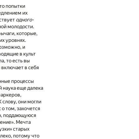
то попытки
едлением их
ествует
одного-
ной молодости.
рычаги, которые,
их уровнях.
озможно, и
водящие в культ
, то есть вы
 включает в себя
нные процессы
й наука еще далека
маркеров,
 слову, они могли
о том, захочется
ую, поддающуюся
ение». Мечта
узки» старых
леко, потому что