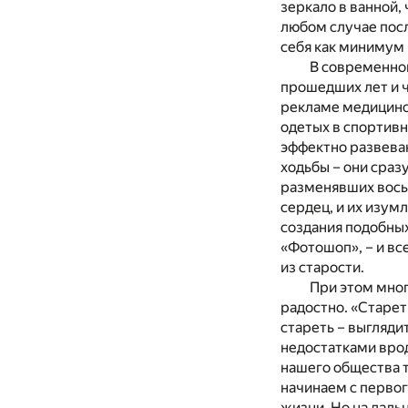
зеркало в ванной,
любом случае посл
себя как минимум 
В современном
прошедших лет и ч
рекламе медицинс
одетых в спортивн
эффектно развева
ходьбы – они сра
разменявших вось
сердец, и их изу
создания подобных
«Фотошоп», – и вс
из старости.
При этом мног
радостно. «Старет
стареть – выгляди
недостатками врод
нашего общества т
начинаем с первог
жизни. Но на даль