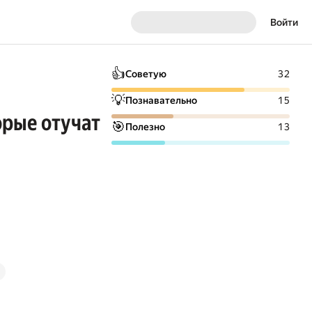
Войти
👍
Советую
32
💡
Познавательно
15
орые отучат
🎯
Полезно
13