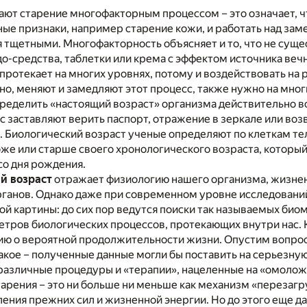
ют старение многофакторным процессом – это означает, ч
ые признаки, например старение кожи, и работать над зам
 тщетными. Многофакторность объясняет и то, что не сущ
о-средства, таблетки или крема с эффектом источника веч
протекает на многих уровнях, потому и воздействовать на 
о, меняют и замедляют этот процесс, также нужно на мног
ределить «настоящий возраст» организма действительно в
ас заставляют верить паспорт, отражение в зеркале или воз
 Биологический возраст ученые определяют по клеткам тела
е или старше своего хронологического возраста, который
со дня рождения.
й возраст
отражает физиологию нашего организма, жизне
органов. Однако даже при современном уровне исследовани
ой картины: до сих пор ведутся поиски так называемых био
ров биологических процессов, протекающих внутри нас. К
ию о вероятной продолжительности жизни. Опустим вопрос 
такое – полученные данные могли бы поставить на серьезн
 различные процедуры и «терапии», нацеленные на «омолож
арения – это ни больше ни меньше как механизм «перезагр
ления прежних сил и жизненной энергии. Но до этого еще да