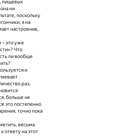
, пищевых
она ни
льтате, поскольку
тончики, я на
мает настроение,
 – это уже
ости»? Что
сть ли вообще
сить?
пользуется и
умевает
личество раз,
новится
ся, больше не
се это постепенно
арения, точно пока
аметить, весьма
к ответу на этот