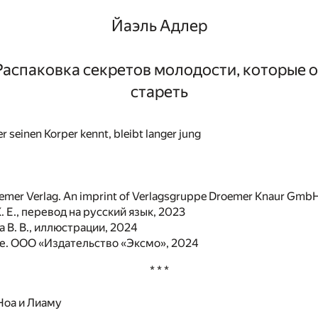
Йаэль Адлер
 Распаковка секретов молодости, которые о
стареть
er seinen Korper kennt, bleibt langer jung
mer Verlag. An imprint of Verlagsgruppe Droemer Knaur GmbH
 Е., перевод на русский язык, 2023
 В. В., иллюстрации, 2024
. ООО «Издательство «Эксмо», 2024
* * *
Ноа и Лиаму