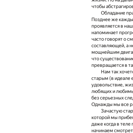
чтобы абстрагиров
Обладание пр
Позднее же каждый
проявляется в наш
напоминает прогре
часто говорят о с
составляющей, а н
мощнейшим двигат
что существование
превращается в т
Нам так хочет
старым (в идеале 
удовольствие, жи
любящих и любимых
без серьезных сле
Однажды мы все р
Зачастую стар
которой мы прибе
даже когда в теле
начинаем смотреть