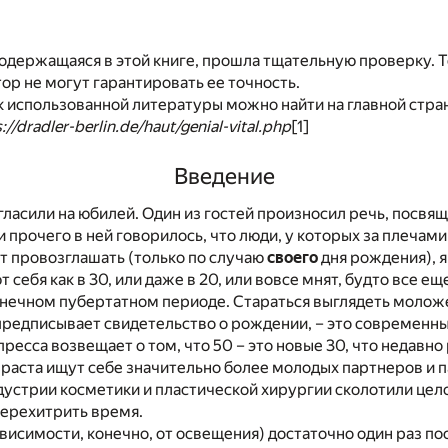
одержащаяся в этой книге, прошла тщательную проверку. 
тор не могут гарантировать ее точность.
 использованной литературы можно найти на главной стран
://dradler-berlin.de/haut/genial-vital.php
[1]
Введение
ласили на юбилей. Один из гостей произносил речь, посвя
 прочего в ней говорилось, что люди, у которых за плечам
т провозглашать (только по случаю
своего
дня рождения), 
 себя как в 30, или даже в 20, или вовсе мнят, будто все еще
нечном пубертатном периоде. Стараться выглядеть моложе,
предписывает свидетельство о рождении, – это современны
пресса возвещает о том, что 50 – это новые 30, что недавн
раста ищут себе значительно более молодых партнеров и 
устрии косметики и пластической хирургии сколотили цело
 перехитрить время.
ависимости, конечно, от освещения) достаточно один раз по