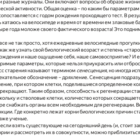
и разные журналы. Они включают вопросы об образе жизни
еской активности. Общая оценка – по каким бы параметрам 
опоставляется с годом рождения проходящего тест. В резу
нь катаюсь на велосипеде и время от времени ем злаковые ба
ыре года моложе своего фактического возраста! Это подни
все не так просто, хотя ежедневные велосипедные прогулки
 как же узнать свой биологический возраст и степень «стар
рождения и наше ощущение себя, наше самовосприятие? И е
римые параметры, которые нельзя приукрасить или отбро
есс старения называют термином
сенесценция
, но иногда ис
екательное обозначение – дряхление. Сенесценция подраз
ение, при котором клетки, поделившиеся определенное ко
рекращают. Таким образом, способность к регенерации ста
кольку и стволовые клетки, количество которых сокращает
ре снабжать органы всем необходимым для регенерации. В
нкции. Где конкретно лежат корни биологических причин ст
даже ученые.
 если взять существующие на сегодняшний день (и, стоит з
рии и рассмотреть их в совокупности, можно приблизиться 