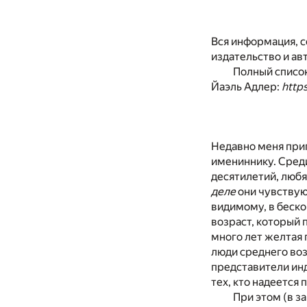
Вся информация, с
издательство и ав
Полный список
Йаэль Адлер:
https
Недавно меня приг
имениннику. Среди
десятилетий, любя
деле
они чувствуют
видимому, в беско
возраст, который 
много лет желтая 
люди среднего воз
представители инд
тех, кто надеется
При этом (в з