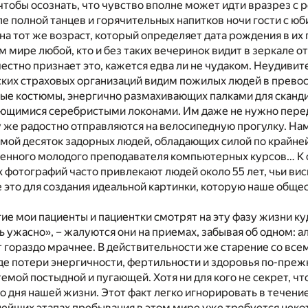
 чтобы осознать, что чувство вполне может идти вразрез с 
е полной танцев и горячительных напитков ночи гости с ю
на тот же возраст, который определяет дата рождения в их 
 мире любой, кто и без таких вечеринок видит в зеркале 
естно признает это, кажется едва ли не чудаком. Неудивите
ких страховых организаций видим пожилых людей в прево
ые костюмы, энергично размахивающих палками для сканди
ющимися серебристыми локонами. Им даже не нужно пере
зу же радостно отправляются на велосипедную прогулку. Н
мой десяток задорных людей, обладающих силой по крайне
мленного молодого преподавателя компьютерных курсов… К
 фотографий часто привлекают людей около 55 лет, чьи ви
е это для создания идеальной картинки, которую наше обще
ие мои пациенты и пациентки смотрят на эту фазу жизни к
ь ужасно», – жалуются они на приемах, забывая об одном: а
т гораздо мрачнее. В действительности же старение со все
е потери энергичности, фертильности и здоровья по-преж
емой постыдной и пугающей. Хотя ни для кого не секрет, чт
о дня нашей жизни. Этот факт легко игнорировать в течени
нейших этапах пребывания в этом мире уже требуется неко