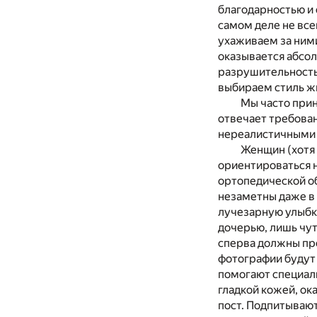
благодарностью и 
самом деле не все
ухаживаем за ними
оказывается абсо
разрушительность 
выбираем стиль жи
Мы часто прин
отвечает требова
нереалистичными 
Женщин (хотя 
ориентироваться н
ортопедической о
незаметны даже в 
лучезарную улыбку
дочерью, лишь чу
сперва должны пр
фотографии будут
помогают специал
гладкой кожей, ок
пост. Подпитываю