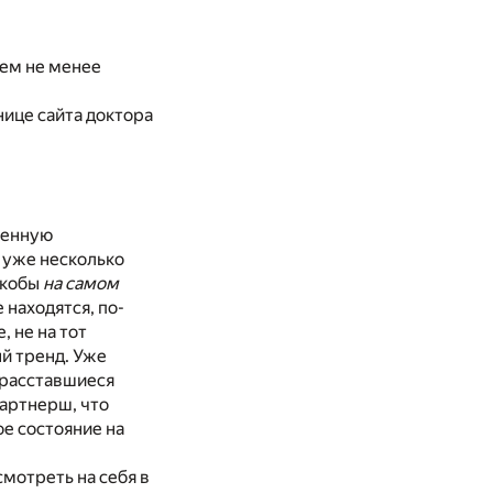
Тем не менее
ице сайта доктора
щенную
и уже несколько
якобы
на самом
 находятся, по-
 не на тот
й тренд. Уже
о расставшиеся
партнерш, что
е состояние на
смотреть на себя в