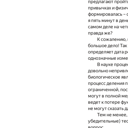
предлагают пройт
привычках и физич
формировалась – с
я пять минут в де
самом деле на чет
правда же?
К сожалению, 
большое дело! Так
определяет дата 
однозначные изме
В науке проц
довольно непривл
биологическое явл
процесс деления п
ограниченной, пос
могут в полной ме
ведет к потере фу
не могут сказать 
Тем не менее,
убедительные) тео
вопрос.