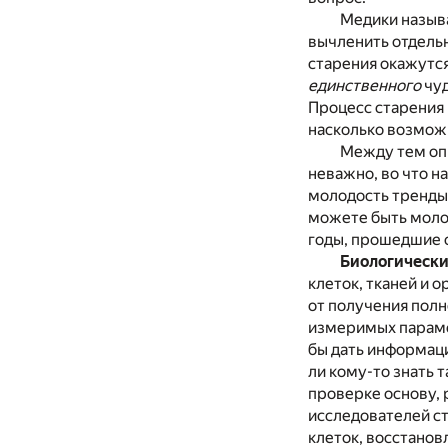
Медики называ
вычленить отдельн
старения окажутся
единственного
чуд
Процесс старения 
насколько возможн
Между тем оп
неважно, во что н
молодость тренды.
можете быть молож
годы, прошедшие 
Биологически
клеток, тканей и 
от получения полн
измеримых парамет
бы дать информац
ли кому-то знать 
проверке основу,
исследователей ст
клеток, восстанов