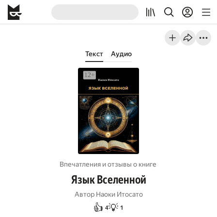
Текст
Аудио
Впечатления и отзывы о книге
Язык Вселенной
Автор
Наоки Итосато
👍
💡
4
1