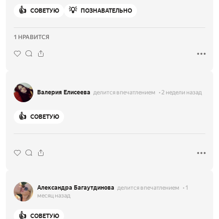
👍
💡
СОВЕТУЮ
ПОЗНАВАТЕЛЬНО
1 НРАВИТСЯ
Валерия Елисеева
делится впечатлением
2 недели назад
👍
СОВЕТУЮ
Александра Багаутдинова
делится впечатлением
1
месяц назад
👍
СОВЕТУЮ