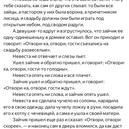
тебе сказать, как сам от других слыхал: то были все
зайцы, а пастором у них была ворона, а причетником
лисица, и свадьбу должны они были играть под
открытым небом, под сводом радуги.
А девушке-то вдруг и взгрустнулось, что зайчик ее
одну-одинешеньку в домике оставил. Вот он приходит и
говорит: «Отвори-ка, отвори, гости съехались на
свадьбу развеселые».
Невеста не отвечает и слезы льет.
Ушел зайчик и обратно пришел, и говорит: «Отвори-
ка, отвори, гости-то голодны».
Невеста опять ни слова и все плачет.
Зайчик ушел и обратно пришел, и говорит:
«Отвори-ка, отвори, гости ждут».
Невеста опять ни слова, и зайчик опять ушел.
Невеста же сделала чучело из соломы, нарядила
его в свою одежду, дала чучелу ложку в руки, посадила
его к котлу с чечевицей, а сама и ушла к своей матери.
Зайчик пришел еще раз и сказал: «Отвори, отвори
скорее», — и наконец сам в дверь вломился, да как даст