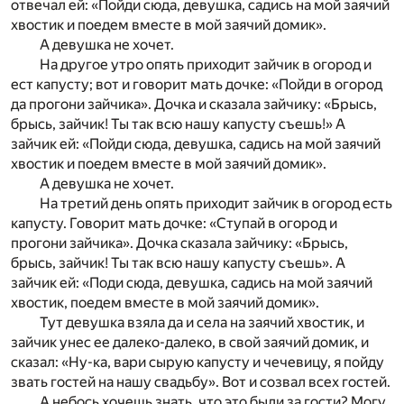
отвечал ей: «Пойди сюда, девушка, садись на мой заячий
хвостик и поедем вместе в мой заячий домик».
А девушка не хочет.
На другое утро опять приходит зайчик в огород и
ест капусту; вот и говорит мать дочке: «Пойди в огород
да прогони зайчика». Дочка и сказала зайчику: «Брысь,
брысь, зайчик! Ты так всю нашу капусту съешь!» А
зайчик ей: «Пойди сюда, девушка, садись на мой заячий
хвостик и поедем вместе в мой заячий домик».
А девушка не хочет.
На третий день опять приходит зайчик в огород есть
капусту. Говорит мать дочке: «Ступай в огород и
прогони зайчика». Дочка сказала зайчику: «Брысь,
брысь, зайчик! Ты так всю нашу капусту съешь». А
зайчик ей: «Поди сюда, девушка, садись на мой заячий
хвостик, поедем вместе в мой заячий домик».
Тут девушка взяла да и села на заячий хвостик, и
зайчик унес ее далеко-далеко, в свой заячий домик, и
сказал: «Ну-ка, вари сырую капусту и чечевицу, я пойду
звать гостей на нашу свадьбу». Вот и созвал всех гостей.
А небось хочешь знать, что это были за гости? Могу