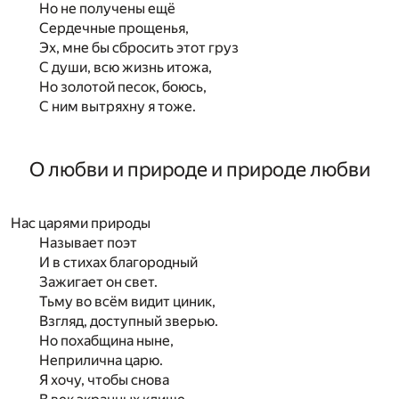
Но не получены ещё
Сердечные прощенья,
Эх, мне бы сбросить этот груз
С души, всю жизнь итожа,
Но золотой песок, боюсь,
С ним вытряхну я тоже.
О любви и природе и природе любви
Нас царями природы
Называет поэт
И в стихах благородный
Зажигает он свет.
Тьму во всём видит циник,
Взгляд, доступный зверью.
Но похабщина ныне,
Неприлична царю.
Я хочу, чтобы снова