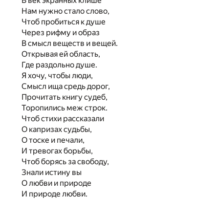
В век экранных клише
Нам нужно стало слово,
Чтоб пробиться к душе
Через рифму и образ
В смысл веществ и вещей.
Открывая ей область,
Где раздольно душе.
Я хочу, чтобы люди,
Смысл ища средь дорог,
Прочитать книгу судеб,
Торопились меж строк.
Чтоб стихи рассказали
О капризах судьбы,
О тоске и печали,
И тревогах борьбы,
Чтоб борясь за свободу,
Знали истину вы
О любви и природе
И природе любви.