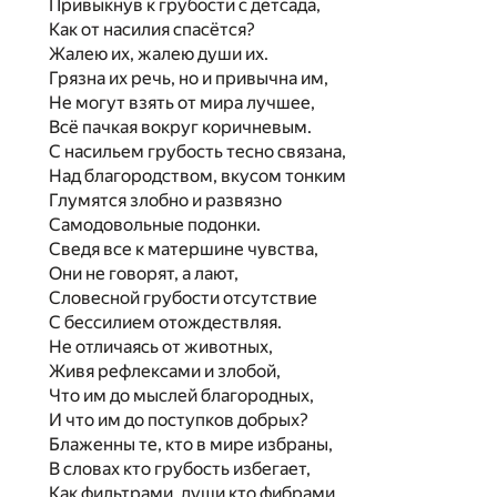
Привыкнув к грубости с детсада,
Как от насилия спасётся?
Жалею их, жалею души их.
Грязна их речь, но и привычна им,
Не могут взять от мира лучшее,
Всё пачкая вокруг коричневым.
С насильем грубость тесно связана,
Над благородством, вкусом тонким
Глумятся злобно и развязно
Самодовольные подонки.
Сведя все к матершине чувства,
Они не говорят, а лают,
Словесной грубости отсутствие
С бессилием отождествляя.
Не отличаясь от животных,
Живя рефлексами и злобой,
Что им до мыслей благородных,
И что им до поступков добрых?
Блаженны те, кто в мире избраны,
В словах кто грубость избегает,
Как фильтрами, души кто фибрами.