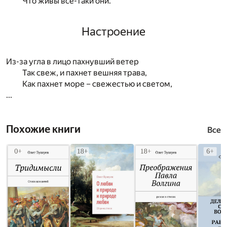
Что живы всё-таки они.
Настроение
Из-за угла в лицо пахнувший ветер
Так свеж, и пахнет вешняя трава,
Как пахнет море – свежестью и светом,
...
Похожие книги
Все