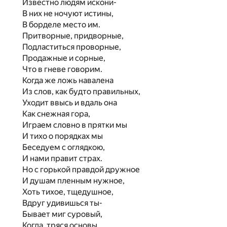
Известно людям искони-
В них не ночуют истины,
В борделе место им.
Притворные, придворные,
Подластиться проворные,
Продажные и сорные,
Что в гневе говорим.
Когда же ложь навалена
Из слов, как будто правильных,
Уходит ввысь и вдаль она
Как снежная гора,
Играем словно в прятки мы
И тихо о порядках мы
Беседуем с оглядкою,
И нами правит страх.
Но с горькой правдой дружное
И душам пленным нужное,
Хоть тихое, тщедушное,
Вдруг удивишься ты-
Бывает миг суровый,
Когда, тряся основы,