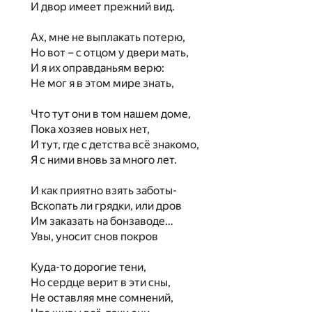
И двор имеет прежний вид.
Ах, мне не выплакать потерю,
Но вот – с отцом у двери мать,
И я их оправданьям верю:
Не мог я в этом мире знать,
Что тут они в том нашем доме,
Пока хозяев новых нет,
И тут, где с детства всё знакомо,
Я с ними вновь за много лет.
И как приятно взять заботы-
Вскопать ли грядки, или дров
Им заказать на бонзаводе…
Увы, уносит снов покров
Куда-то дорогие тени,
Но сердце верит в эти сны,
Не оставляя мне сомнений,