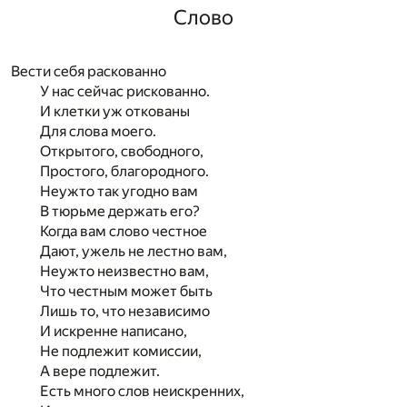
Слово
Вести себя раскованно
У нас сейчас рискованно.
И клетки уж откованы
Для слова моего.
Открытого, свободного,
Простого, благородного.
Неужто так угодно вам
В тюрьме держать его?
Когда вам слово честное
Дают, ужель не лестно вам,
Неужто неизвестно вам,
Что честным может быть
Лишь то, что независимо
И искренне написано,
Не подлежит комиссии,
А вере подлежит.
Есть много слов неискренних,