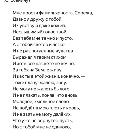
(С. Есенину)
Мне прости фамильярность, Серёжа,
Давно я дружу с тобой.
И чувствую даже кожей,
Неслышимый голос твой.
Без тебя мне темно и пусто,
А с тобой светло и легко,
И не раз потаённые чувства
Выражал я твоим стихом.
И хоть всё на свете не вечно,
За тебя на Земле живу,
И как ты в этой жизни, конечно, —
Тоже плачу, жалею, зову.
Не могу не жалеть былого,
И не плакать, поняв, что вновь,
Молодое, хмельное слово
Не войдёт в мою плоть и кровь,
И не звать не могу далёких,
Что уже не вернутся, пусть,
Но с тобой мне не одиноко,