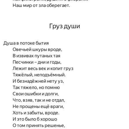
Наш мир от зла оберегает.
Груз души
Душа в потоке бытия
Овечьей шкуры вроде,
В извивах путаных тая
Песчинки – дни и годы,
Лежит весь век и копит груз
Тяжёлый, неподъёмный.
И безнадёжней нету уз,
Так тяжело, но помню
Свои ошибки и долги,
Что, взяв, так и не отдал,
Не прощены ещё враги,
Хоть и забыты, вроде.
И это было б хорошо
О том принять решенье,