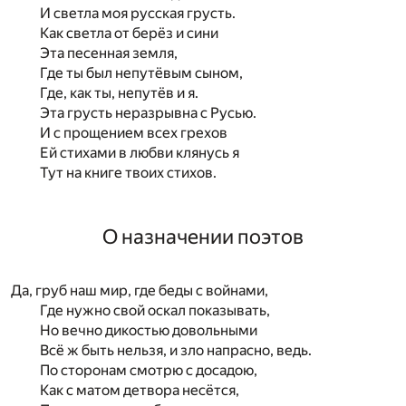
И светла моя русская грусть.
Как светла от берёз и сини
Эта песенная земля,
Где ты был непутёвым сыном,
Где, как ты, непутёв и я.
Эта грусть неразрывна с Русью.
И с прощением всех грехов
Ей стихами в любви клянусь я
Тут на книге твоих стихов.
О назначении поэтов
Да, груб наш мир, где беды с войнами,
Где нужно свой оскал показывать,
Но вечно дикостью довольными
Всё ж быть нельзя, и зло напрасно, ведь.
По сторонам смотрю с досадою,
Как с матом детвора несётся,